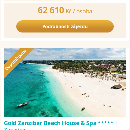
62 610
Kč /
osoba
Podrobnosti zájezdu
*****
Gold Zanzibar Beach House & Spa
|
Zanzibar