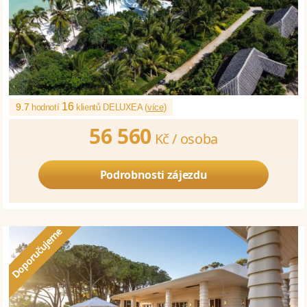
16
9.7
hodnotí
klientů DELUXEA (
více
)
56 560
Kč /
osoba
Podrobnosti zájezdu