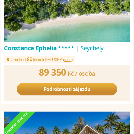
*****
Constance Ephelia
|
Seychely
96
9.4
hodnotí
klientů DELUXEA (
více
)
89 350
Kč /
osoba
Podrobnosti zájezdu