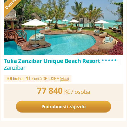
*****
Tulia Zanzibar Unique Beach Resort
|
Zanzibar
41
9.6
hodnotí
klientů DELUXEA (
více
)
77 840
Kč /
osoba
Podrobnosti zájezdu