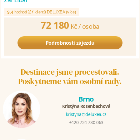
27
9.4
hodnotí
klientů DELUXEA (
více
)
72 180
Kč /
osoba
Podrobnosti zájezdu
Destinace jsme procestovali.
Poskytneme vám osobní rady.
Brno
Kristýna Rosenbachová
kristyna@deluxea.cz
+420 724 730 063