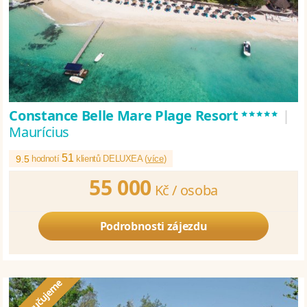
*****
Constance Belle Mare Plage Resort
|
Maurícius
51
9.5
hodnotí
klientů DELUXEA (
více
)
55 000
Kč /
osoba
Podrobnosti zájezdu