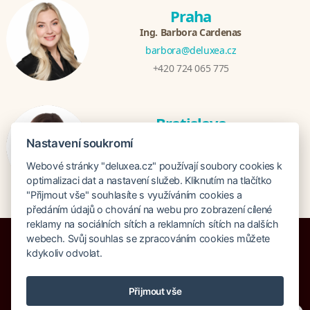
Praha
Ing. Barbora Cardenas
barbora@deluxea.cz
+420 724 065 775
Bratislava
Veronika Khúlová
Nastavení soukromí
veronika@deluxea.sk
Webové stránky "deluxea.cz" používají soubory cookies k
+421 948 548 908
optimalizaci dat a nastavení služeb. Kliknutím na tlačítko
"Přijmout vše" souhlasíte s využíváním cookies a
předáním údajů o chování na webu pro zobrazení cílené
reklamy na sociálních sítích a reklamních sítích na dalších
webech. Svůj souhlas se zpracováním cookies můžete
kdykoliv odvolat.
Pojištění proti úpadku 125 000 000 Kč
Přijmout vše
O společnosti
Naše ocenění