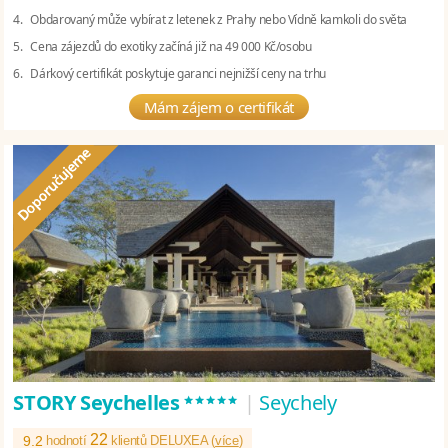
4. Obdarovaný může vybírat z letenek z Prahy nebo Vídně kamkoli do světa
5. Cena zájezdů do exotiky začíná již na 49 000 Kč/osobu
6. Dárkový certifikát poskytuje garanci nejnižší ceny na trhu
Mám zájem o certifikát
*****
STORY Seychelles
|
Seychely
22
9.2
hodnotí
klientů DELUXEA (
více
)