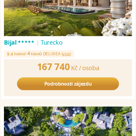
*****
Bijal
|
Turecko
4
9.4
hodnotí
klientů DELUXEA (
více
)
167 740
Kč /
osoba
Podrobnosti zájezdu