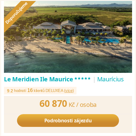
*****
Le Meridien Ile Maurice
|
Maurícius
16
9.2
hodnotí
klientů DELUXEA (
více
)
60 870
Kč /
osoba
Podrobnosti zájezdu