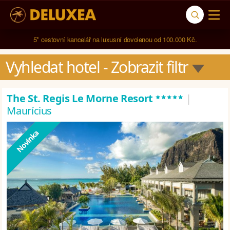
5* cestovní kancelář na luxusní dovolenou od 100.000 Kč.
Navštívili jsme 
791 hotelů
 ve 
123 zemích světa
.
Vyhledat hotel
 - Zobrazit filtr
*****
The St. Regis Le Morne Resort
|
Maurícius