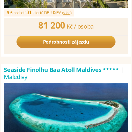
31
9.6
hodnotí
klientů DELUXEA (
více
)
81 200
Kč /
osoba
Podrobnosti zájezdu
*****
Seaside Finolhu Baa Atoll Maldives
|
Maledivy