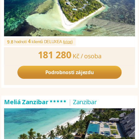
4
9.8
hodnotí
klientů DELUXEA (
více
)
181 280
Kč /
osoba
Podrobnosti zájezdu
*****
Meliá Zanzibar
|
Zanzibar