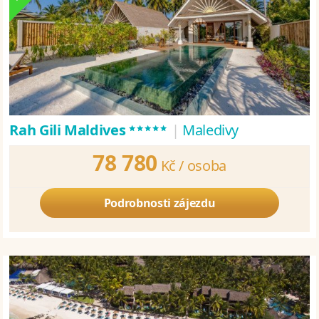
*****
Rah Gili Maldives
|
Maledivy
78 780
Kč /
osoba
Podrobnosti zájezdu