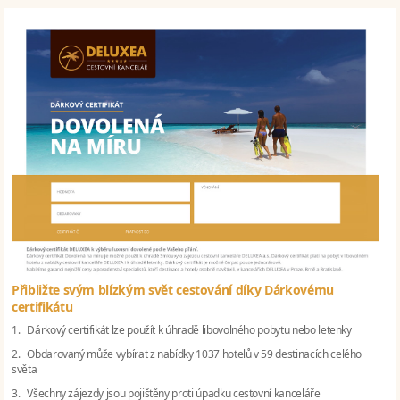
Přibližte svým blízkým svět cestování díky Dárkovému
certifikátu
1. Dárkový certifikát lze použít k úhradě libovolného pobytu nebo letenky
2. Obdarovaný může vybírat z nabídky 1037 hotelů v 59 destinacích celého
světa
3. Všechny zájezdy jsou pojištěny proti úpadku cestovní kanceláře