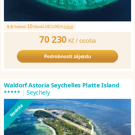
10
9.8
hodnotí
klientů DELUXEA (
více
)
70 230
Kč /
osoba
Podrobnosti zájezdu
Waldorf Astoria Seychelles Platte Island
*****
|
Seychely