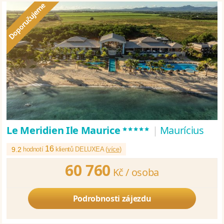
*****
Le Meridien Ile Maurice
|
Maurícius
16
9.2
hodnotí
klientů DELUXEA (
více
)
60 760
Kč /
osoba
Podrobnosti zájezdu