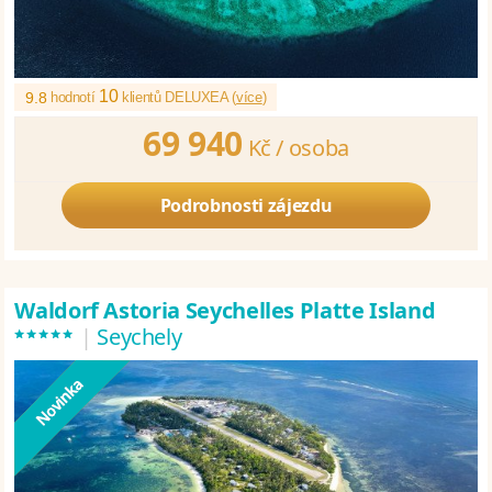
10
9.8
hodnotí
klientů DELUXEA (
více
)
69 940
Kč /
osoba
Podrobnosti zájezdu
Waldorf Astoria Seychelles Platte Island
*****
|
Seychely