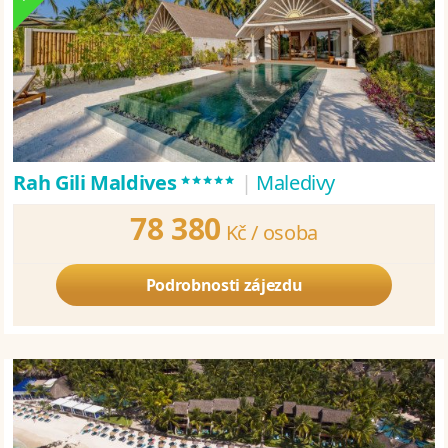
*****
Rah Gili Maldives
|
Maledivy
78 380
Kč /
osoba
Podrobnosti zájezdu