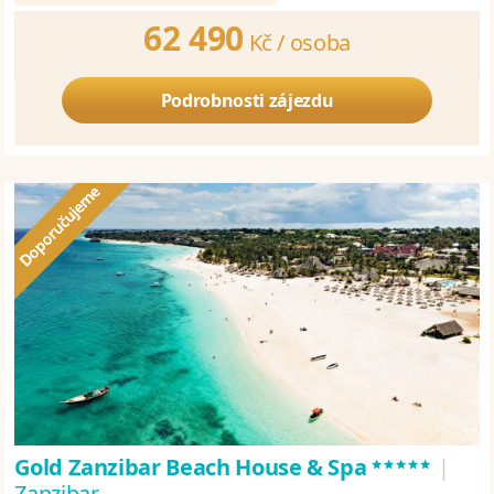
62 490
Kč /
osoba
Podrobnosti zájezdu
*****
Gold Zanzibar Beach House & Spa
|
Zanzibar