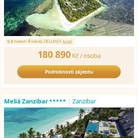
4
9.8
hodnotí
klientů DELUXEA (
více
)
180 890
Kč /
osoba
Podrobnosti zájezdu
*****
Meliá Zanzibar
|
Zanzibar