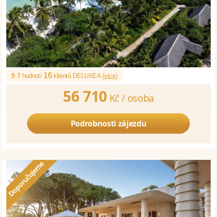
16
9.7
hodnotí
klientů DELUXEA (
více
)
56 710
Kč /
osoba
Podrobnosti zájezdu