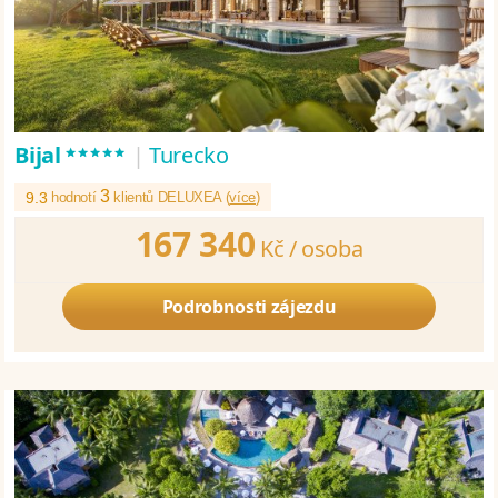
*****
Bijal
|
Turecko
3
9.3
hodnotí
klientů DELUXEA (
více
)
167 340
Kč /
osoba
Podrobnosti zájezdu