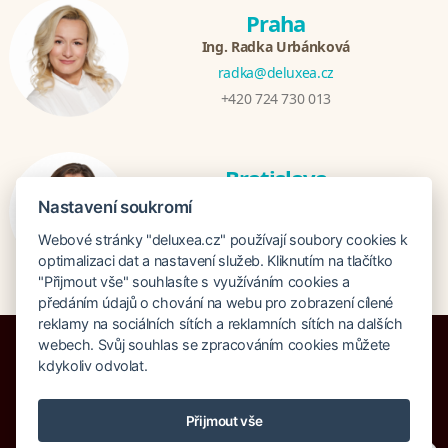
Praha
Ing. Radka Urbánková
radka@deluxea.cz
+420 724 730 013
Bratislava
Katarina Hutníková
Nastavení soukromí
katarina@deluxea.sk
Webové stránky "deluxea.cz" používají soubory cookies k
+421 948 759 074
optimalizaci dat a nastavení služeb. Kliknutím na tlačítko
"Přijmout vše" souhlasíte s využíváním cookies a
předáním údajů o chování na webu pro zobrazení cílené
reklamy na sociálních sítích a reklamních sítích na dalších
webech. Svůj souhlas se zpracováním cookies můžete
kdykoliv odvolat.
Pojištění proti úpadku 125 000 000 Kč
Přijmout vše
O společnosti
Naše ocenění