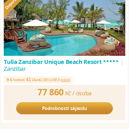
*****
Tulia Zanzibar Unique Beach Resort
|
Zanzibar
41
9.6
hodnotí
klientů DELUXEA (
více
)
77 860
Kč /
osoba
Podrobnosti zájezdu