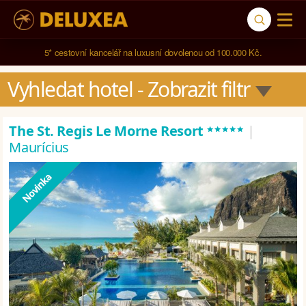
5* cestovní kancelář na luxusní dovolenou od 100.000 Kč.
Vyhledat hotel
 - Zobrazit filtr
*****
The St. Regis Le Morne Resort
|
Maurícius