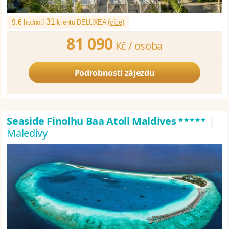
31
9.6
hodnotí
klientů DELUXEA (
více
)
81 090
Kč /
osoba
Podrobnosti zájezdu
*****
Seaside Finolhu Baa Atoll Maldives
|
Maledivy