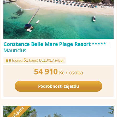
*****
Constance Belle Mare Plage Resort
|
Maurícius
51
9.5
hodnotí
klientů DELUXEA (
více
)
54 910
Kč /
osoba
Podrobnosti zájezdu