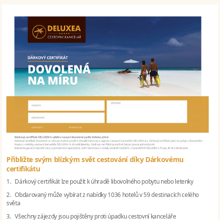
Přibližte svým blízkým svět cestování díky Dárkovému
certifikátu
1. Dárkový certifikát lze použít k úhradě libovolného pobytu nebo letenky
2. Obdarovaný může vybírat z nabídky 1036 hotelů v 59 destinacích celého
světa
3. Všechny zájezdy jsou pojištěny proti úpadku cestovní kanceláře