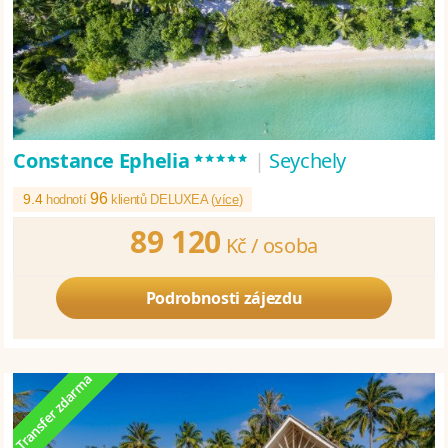
*****
Constance Ephelia
|
Seychely
96
9.4
hodnotí
klientů DELUXEA (
více
)
89 120
Kč /
osoba
Podrobnosti zájezdu