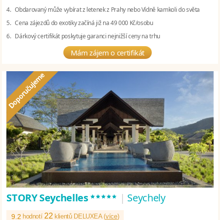
4. Obdarovaný může vybírat z letenek z Prahy nebo Vídně kamkoli do světa
5. Cena zájezdů do exotiky začíná již na 49 000 Kč/osobu
6. Dárkový certifikát poskytuje garanci nejnižší ceny na trhu
Mám zájem o certifikát
*****
STORY Seychelles
|
Seychely
22
9.2
hodnotí
klientů DELUXEA (
více
)