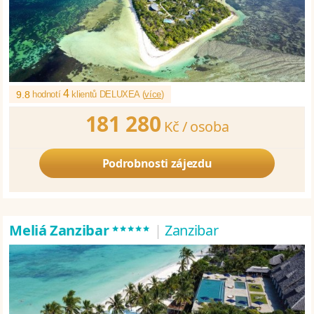
4
9.8
hodnotí
klientů DELUXEA (
více
)
181 280
Kč /
osoba
Podrobnosti zájezdu
*****
Meliá Zanzibar
|
Zanzibar