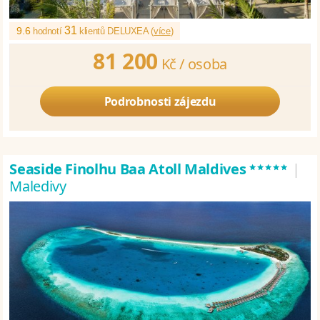
31
9.6
hodnotí
klientů DELUXEA (
více
)
81 200
Kč /
osoba
Podrobnosti zájezdu
*****
Seaside Finolhu Baa Atoll Maldives
|
Maledivy