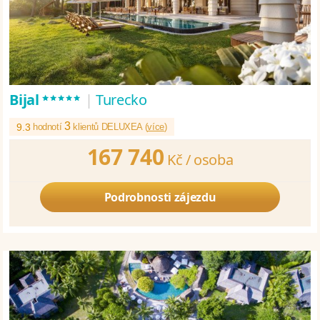
*****
Bijal
|
Turecko
3
9.3
hodnotí
klientů DELUXEA (
více
)
167 740
Kč /
osoba
Podrobnosti zájezdu