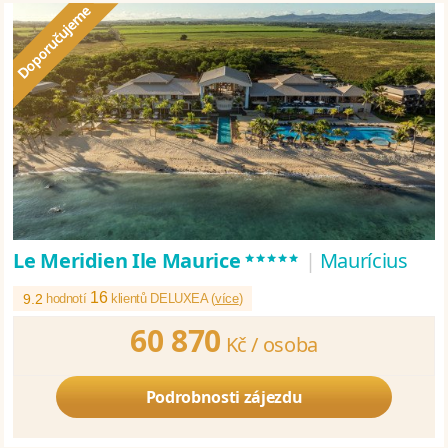
*****
Le Meridien Ile Maurice
|
Maurícius
16
9.2
hodnotí
klientů DELUXEA (
více
)
60 870
Kč /
osoba
Podrobnosti zájezdu