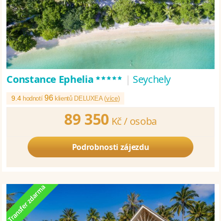
*****
Constance Ephelia
|
Seychely
96
9.4
hodnotí
klientů DELUXEA (
více
)
89 350
Kč /
osoba
Podrobnosti zájezdu