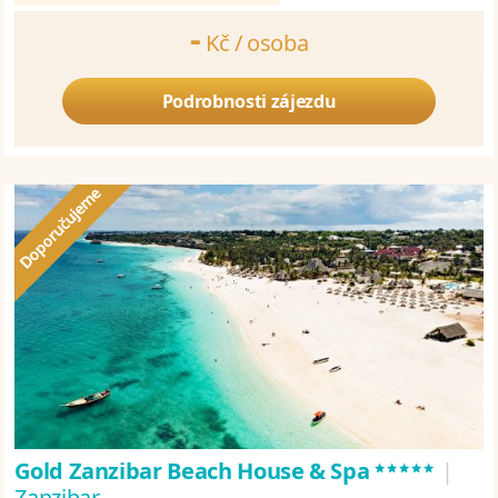
-
Kč /
osoba
Počítáme cenu Vašeho zájezdu. Vyčkejte prosím.
Podrobnosti zájezdu
*****
Gold Zanzibar Beach House & Spa
|
Zanzibar