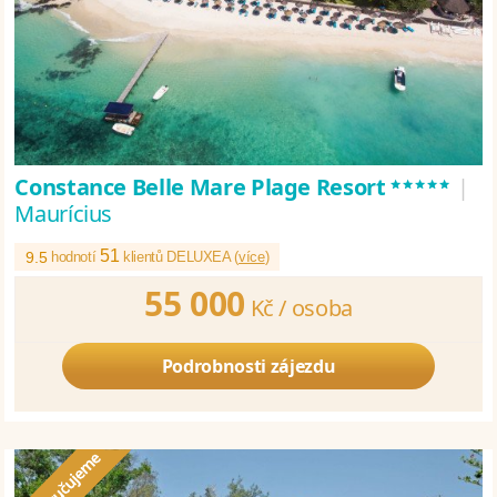
*****
Constance Belle Mare Plage Resort
|
Maurícius
51
9.5
hodnotí
klientů DELUXEA (
více
)
55 000
Kč /
osoba
Podrobnosti zájezdu