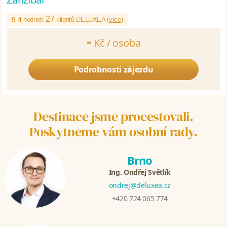
27
9.4
hodnotí
klientů DELUXEA (
více
)
-
Kč /
osoba
Podrobnosti zájezdu
Destinace jsme procestovali.
Poskytneme vám osobní rady.
Brno
Ing. Ondřej Světlík
ondrej@deluxea.cz
+420 724 065 774