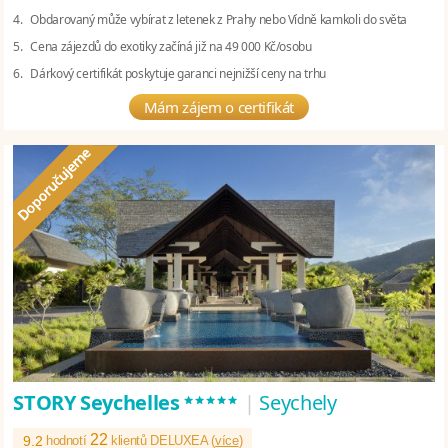
4. Obdarovaný může vybírat z letenek z Prahy nebo Vídně kamkoli do světa
5. Cena zájezdů do exotiky začíná již na 49 000 Kč/osobu
6. Dárkový certifikát poskytuje garanci nejnižší ceny na trhu
Mám zájem o certifikát
*****
STORY Seychelles
|
Seychely
22
9.2
hodnotí
klientů DELUXEA (
více
)