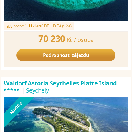
10
9.8
hodnotí
klientů DELUXEA (
více
)
70 230
Kč /
osoba
Podrobnosti zájezdu
Waldorf Astoria Seychelles Platte Island
*****
|
Seychely