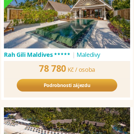
*****
Rah Gili Maldives
|
Maledivy
78 780
Kč /
osoba
Podrobnosti zájezdu