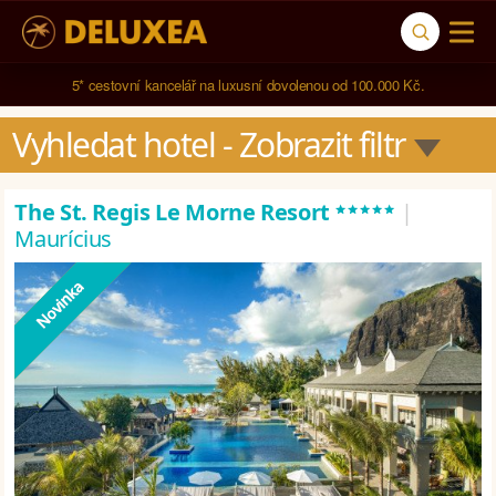
5* cestovní kancelář na luxusní dovolenou od 100.000 Kč.
Vyhledat hotel
 - Zobrazit filtr
*****
The St. Regis Le Morne Resort
|
Maurícius