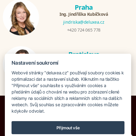
Praha
Ing. Jindřiška Kubíčková
jindriska@deluxea.cz
+420 724 065 778
Bratislava
Katarina Hutníková
Nastavení soukromí
katarina@deluxea.sk
Webové stránky "deluxea.cz" používají soubory cookies k
+421 948 759 074
optimalizaci dat a nastavení služeb. Kliknutím na tlačítko
"Přijmout vše" souhlasíte s využíváním cookies a
předáním údajů o chování na webu pro zobrazení cílené
reklamy na sociálních sítích a reklamních sítích na dalších
webech. Svůj souhlas se zpracováním cookies můžete
kdykoliv odvolat.
Pojištění proti úpadku 125 000 000 Kč
Přijmout vše
O společnosti
Naše ocenění