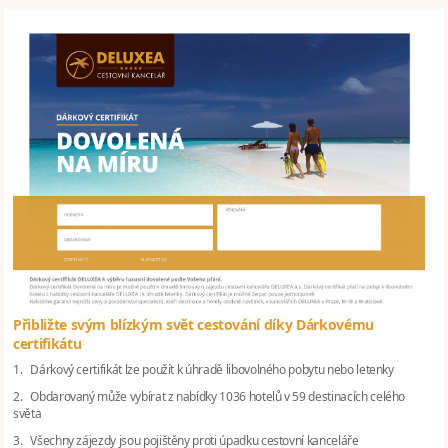
Přibližte svým blízkým svět cestování díky Dárkovému
certifikátu
1. Dárkový certifikát lze použít k úhradě libovolného pobytu nebo letenky
2. Obdarovaný může vybírat z nabídky 1036 hotelů v 59 destinacích celého
světa
3. Všechny zájezdy jsou pojištěny proti úpadku cestovní kanceláře