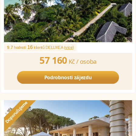
16
9.7
hodnotí
klientů DELUXEA (
více
)
57 160
Kč /
osoba
Podrobnosti zájezdu