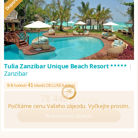
*****
Tulia Zanzibar Unique Beach Resort
|
Zanzibar
41
9.6
hodnotí
klientů DELUXEA (
více
)
78 440
Kč /
osoba
Podrobnosti zájezdu