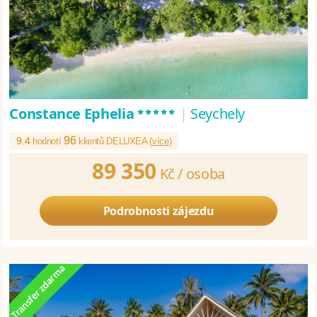
*****
Constance Ephelia
|
Seychely
96
9.4
hodnotí
klientů DELUXEA (
více
)
89 350
Kč /
osoba
Podrobnosti zájezdu