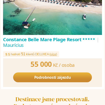
*****
Constance Belle Mare Plage Resort
|
Maurícius
51
9.5
hodnotí
klientů DELUXEA (
více
)
55 000
Kč /
osoba
Podrobnosti zájezdu
Destinace jsme procestovali.