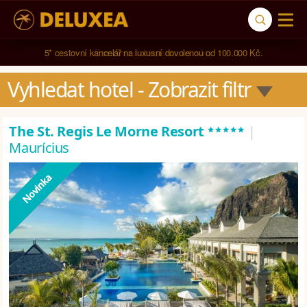
5* cestovní kancelář na luxusní dovolenou od 100.000 Kč.
Vyhledat hotel
 - Zobrazit filtr
*****
The St. Regis Le Morne Resort
|
Maurícius