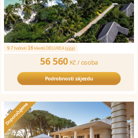
16
9.7
hodnotí
klientů DELUXEA (
více
)
56 560
Kč /
osoba
Podrobnosti zájezdu