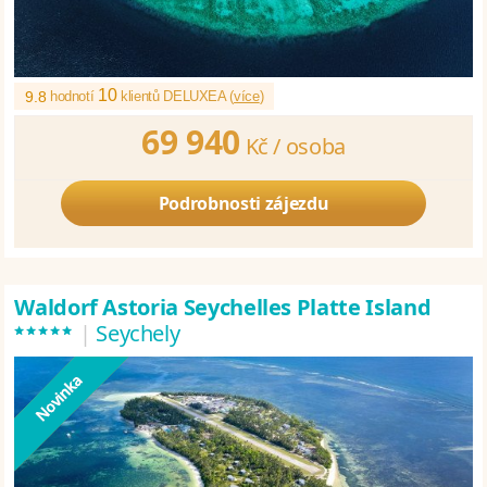
10
9.8
hodnotí
klientů DELUXEA (
více
)
69 940
Kč /
osoba
Podrobnosti zájezdu
Waldorf Astoria Seychelles Platte Island
*****
|
Seychely