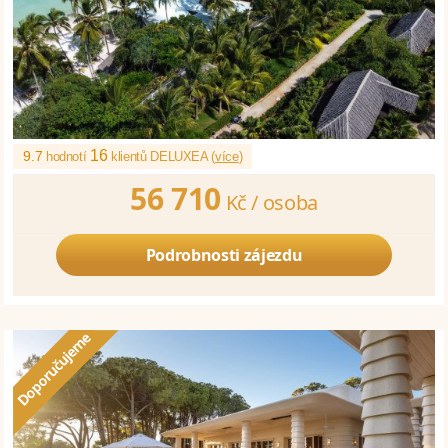
16
9.7
hodnotí
klientů DELUXEA (
více
)
56 710
Kč /
osoba
Podrobnosti zájezdu