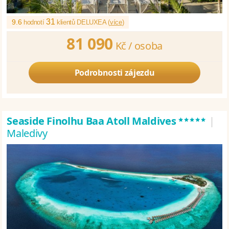
31
9.6
hodnotí
klientů DELUXEA (
více
)
81 090
Kč /
osoba
Podrobnosti zájezdu
*****
Seaside Finolhu Baa Atoll Maldives
|
Maledivy