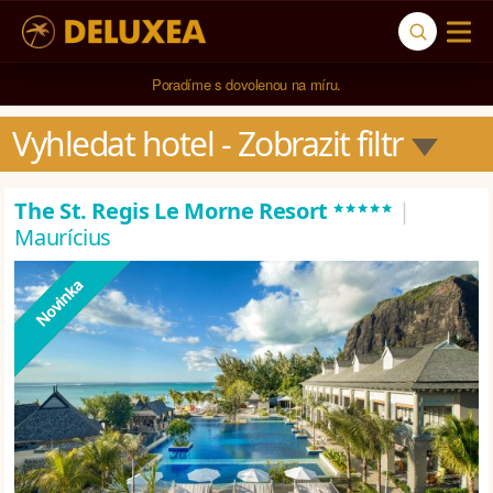
5* cestovní kancelář na luxusní dovolenou od 100.000 Kč.
Vyhledat hotel
 - Zobrazit filtr
*****
The St. Regis Le Morne Resort
|
Maurícius