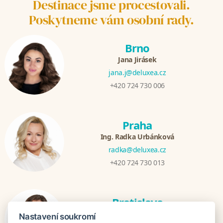
Destinace jsme procestovali.
Poskytneme vám osobní rady.
Brno
Jana Jirásek
jana.j@deluxea.cz
+420 724 730 006
Praha
Ing. Radka Urbánková
radka@deluxea.cz
+420 724 730 013
Bratislava
Katarina Hutníková
Nastavení soukromí