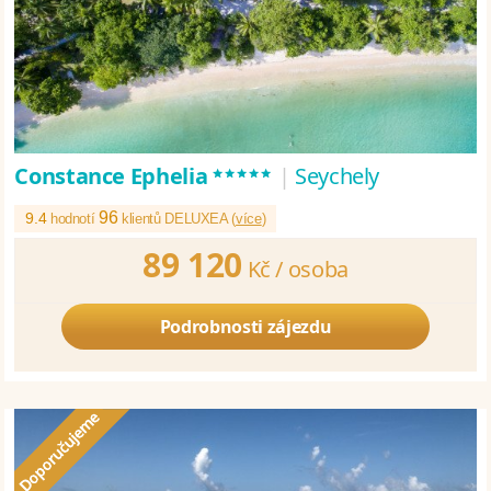
*****
Constance Ephelia
|
Seychely
96
9.4
hodnotí
klientů DELUXEA (
více
)
89 120
Kč /
osoba
Podrobnosti zájezdu