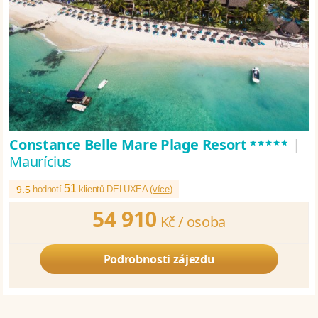
*****
Constance Belle Mare Plage Resort
|
Maurícius
51
9.5
hodnotí
klientů DELUXEA (
více
)
54 910
Kč /
osoba
Podrobnosti zájezdu