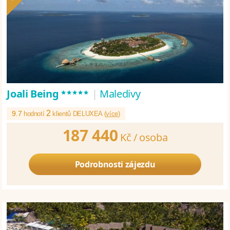
*****
Joali Being
|
Maledivy
2
9.7
hodnotí
klientů DELUXEA (
více
)
187 440
Kč /
osoba
Podrobnosti zájezdu