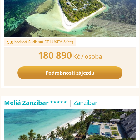
4
9.8
hodnotí
klientů DELUXEA (
více
)
180 890
Kč /
osoba
Podrobnosti zájezdu
*****
Meliá Zanzibar
|
Zanzibar