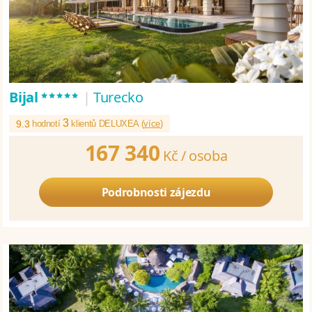
*****
Bijal
|
Turecko
3
9.3
hodnotí
klientů DELUXEA (
více
)
167 340
Kč /
osoba
Podrobnosti zájezdu