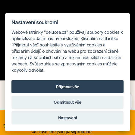
Nastavení soukromí
Webové stránky "deluxea.cz" používají soubory cookies k
optimalizaci dat a nastavení služeb. Kliknutím na tlačítko
"Přijmout vše" souhlasíte s využíváním cookies a
předáním údajů o chování na webu pro zobrazení cílené
reklamy na sociálních sítích a reklamních sítích na dalších
webech. Svůj souhlas se zpracováním cookies můžete
kdykoliv odvolat.
Rychlé hledání
Přijmout vše
Na Mauricius můžete letět bezpečně i bez přeletu
Potřebujete poradit?
Zeptejte se našeho asistenta
Blízkého východu – například s evropskými
Odmítnout vše
Chettyho
.
aerolinkami, které volí trasy přes Afriku mimo rizikové
oblasti.
Nyní je ideální čas na rozhodování o letní dovolené, ať ji
Nastavení
neřešíte na poslední chvíli. Smartwings i Austrian lety po
×
Evropě neruší. Mnohé hotely v Evropě stále nabízí akční ceny,
DELUXEA doporučuje tyto hotely
ale zase jiné jsou již vyprodané.