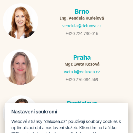
Brno
Ing. Vendula Kudelová
vendula@deluxea.cz
+420 724 730 016
Praha
Mgr. Iveta Kosová
iveta.k@deluxea.cz
+420 776 084 569
Bratislava
Katarina Hutníková
Nastavení soukromí
katarina@deluxea.sk
Webové stránky "deluxea.cz" používají soubory cookies k
+421 948 759 074
optimalizaci dat a nastavení služeb. Kliknutím na tlačítko