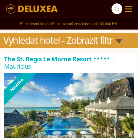
Navštívili jsme 
791 hotelů
 ve 
123 zemích světa
.
Vyhledat hotel
 - Zobrazit filtr
*****
The St. Regis Le Morne Resort
|
Maurícius