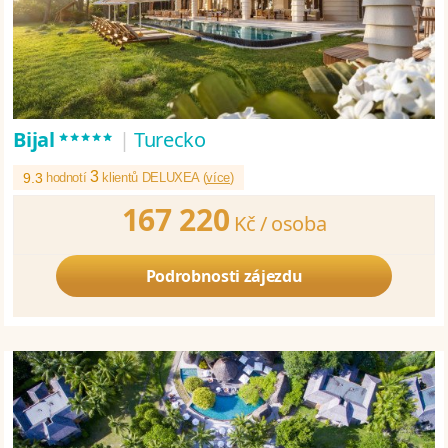
*****
Bijal
|
Turecko
3
9.3
hodnotí
klientů DELUXEA (
více
)
167 220
Kč /
osoba
Podrobnosti zájezdu