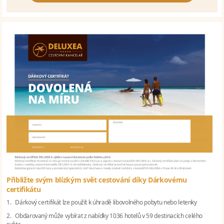
Přibližte svým blízkým svět cestování díky Dárkovému
certifikátu
1. Dárkový certifikát lze použít k úhradě libovolného pobytu nebo letenky
2. Obdarovaný může vybírat z nabídky 1036 hotelů v 59 destinacích celého