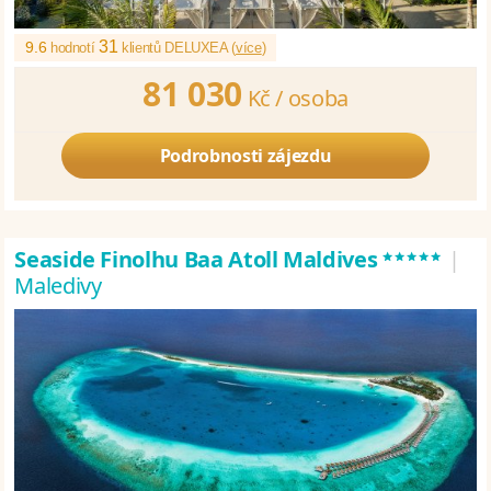
31
9.6
hodnotí
klientů DELUXEA (
více
)
81 030
Kč /
osoba
Podrobnosti zájezdu
*****
Seaside Finolhu Baa Atoll Maldives
|
Maledivy