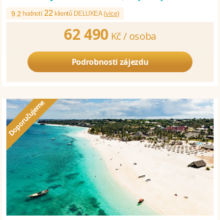
22
9.2
hodnotí
klientů DELUXEA (
více
)
62 490
Kč /
osoba
Podrobnosti zájezdu