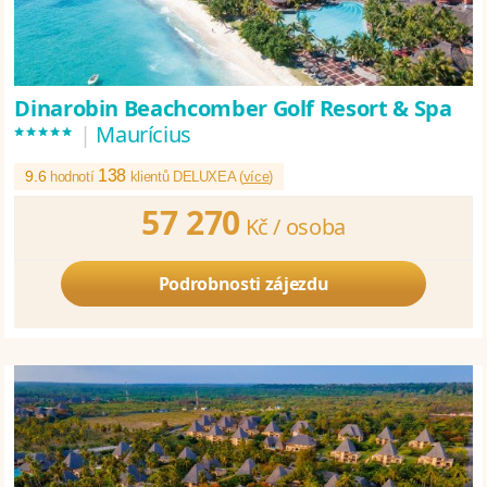
Dinarobin Beachcomber Golf Resort & Spa
*****
|
Maurícius
138
9.6
hodnotí
klientů DELUXEA (
více
)
57 270
Kč /
osoba
Podrobnosti zájezdu