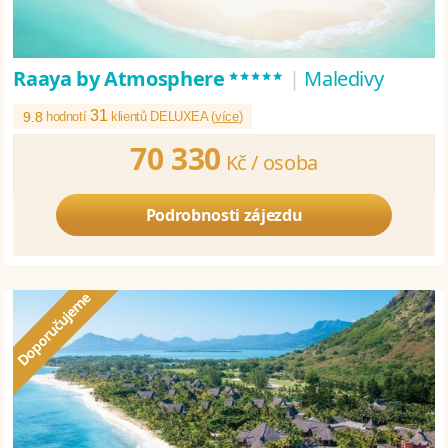
*****
Raaya by Atmosphere
|
Maledivy
31
9.8
hodnotí
klientů DELUXEA (
více
)
70 330
Kč /
osoba
Podrobnosti zájezdu