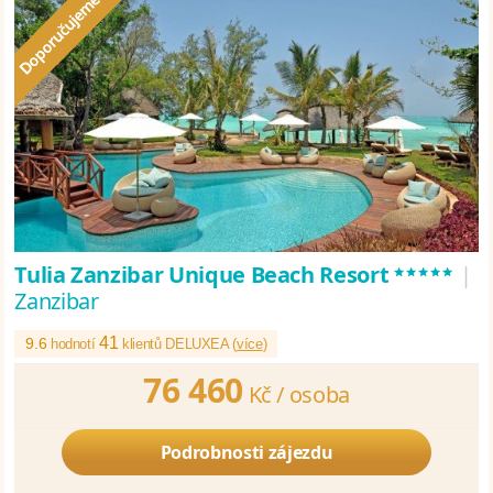
*****
Tulia Zanzibar Unique Beach Resort
|
Zanzibar
41
9.6
hodnotí
klientů DELUXEA (
více
)
76 460
Kč /
osoba
Podrobnosti zájezdu