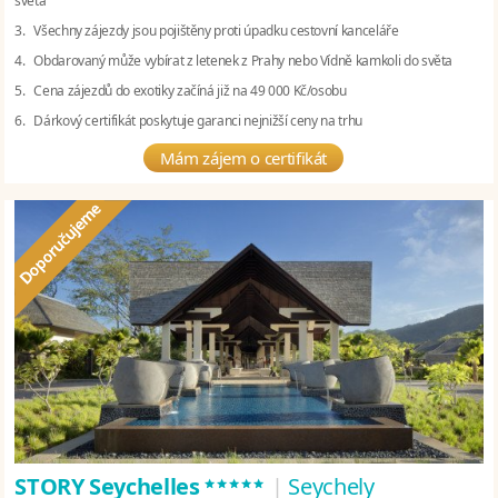
světa
3. Všechny zájezdy jsou pojištěny proti úpadku cestovní kanceláře
4. Obdarovaný může vybírat z letenek z Prahy nebo Vídně kamkoli do světa
5. Cena zájezdů do exotiky začíná již na 49 000 Kč/osobu
6. Dárkový certifikát poskytuje garanci nejnižší ceny na trhu
Mám zájem o certifikát
*****
STORY Seychelles
|
Seychely