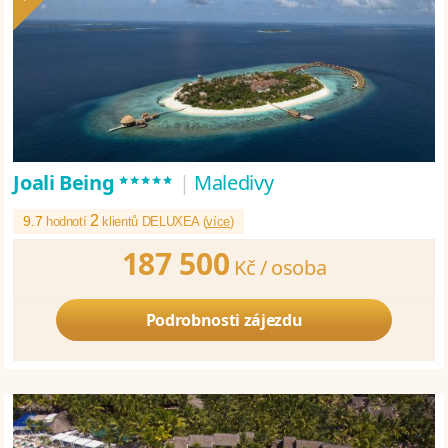
*****
Joali Being
|
Maledivy
2
9.7
hodnotí
klientů DELUXEA (
více
)
187 500
Kč /
osoba
Podrobnosti zájezdu