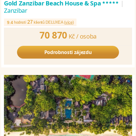
*****
Gold Zanzibar Beach House & Spa
|
Zanzibar
27
9.4
hodnotí
klientů DELUXEA (
více
)
70 870
Kč /
osoba
Podrobnosti zájezdu