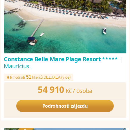
*****
Constance Belle Mare Plage Resort
|
Maurícius
51
9.5
hodnotí
klientů DELUXEA (
více
)
54 910
Kč /
osoba
Podrobnosti zájezdu