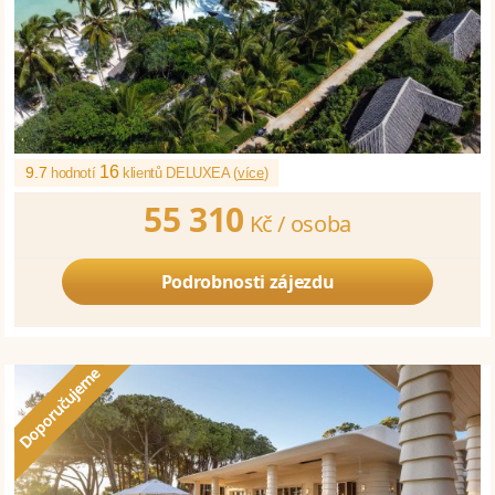
16
9.7
hodnotí
klientů DELUXEA (
více
)
55 310
Kč /
osoba
Podrobnosti zájezdu