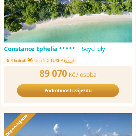
*****
Constance Ephelia
|
Seychely
96
9.4
hodnotí
klientů DELUXEA (
více
)
89 070
Kč /
osoba
Podrobnosti zájezdu