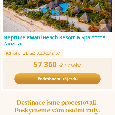
*****
Neptune Pwani Beach Resort & Spa
|
Zanzibar
2
9.3
hodnotí
klientů DELUXEA (
více
)
57 360
Kč /
osoba
Podrobnosti zájezdu
Destinace jsme procestovali.
Poskytneme vám osobní rady.