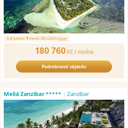
4
9.8
hodnotí
klientů DELUXEA (
více
)
180 760
Kč /
osoba
Podrobnosti zájezdu
*****
Meliá Zanzibar
|
Zanzibar