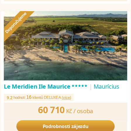
*****
Le Meridien Ile Maurice
|
Maurícius
16
9.2
hodnotí
klientů DELUXEA (
více
)
60 710
Kč /
osoba
Podrobnosti zájezdu