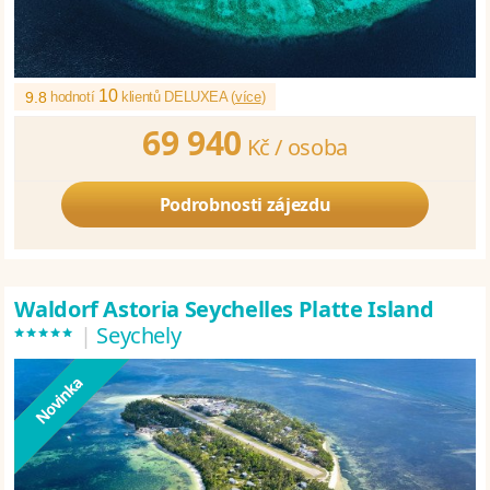
10
9.8
hodnotí
klientů DELUXEA (
více
)
69 940
Kč /
osoba
Podrobnosti zájezdu
Waldorf Astoria Seychelles Platte Island
*****
|
Seychely