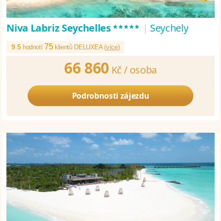
*****
Niva Labriz Seychelles
|
Seychely
75
9.5
hodnotí
klientů DELUXEA (
více
)
66 860
Kč /
osoba
Podrobnosti zájezdu