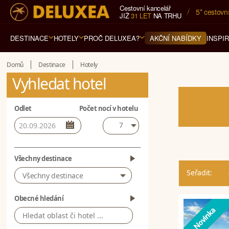
Cestovní kancelář
5* cestovn
JIŽ
31 LET
NA TRHU
DESTINACE
HOTELY
PROČ DELUXEA?
INSPI
AKČNÍ NABÍDKY
Domů
Destinace
Hotely
Vyhledat hotel
Odlet
Počet nocí v hotelu
7
Všechny destinace
Seřadit:
Všechny destinace
Obecné hledání