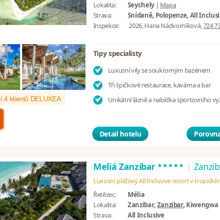
Lokalita:
Seychely
|
Mapa
Strava:
Snídaně, Polopenze, All Inclus
Inspekce:
2026, Hana Nádvorníková,
724 7
Tipy specialisty
Luxusní vily se soukromým bazénem
Tři špičkové restaurace, kavárna a bar
í 4 klientů DELUXEA
Unikátní lázně a nabídka sportovního vyž
Detail hotelu
Porovna
*****
Meliá Zanzibar
|
Zanzib
Luxusní plážový All Inclusive resort v tropick
Řetězec:
Mélia
Lokalita:
Zanzibar,
Zanzibar
, Kiwengwa
Strava:
All Inclusive