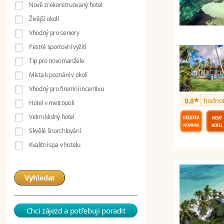
Nově zrekonstruovaný hotel
Živější okolí
Vhodný pro seniory
Pestré sportovní vyžití
Tip pro novomanžele
Místa k poznání v okolí
Vhodný pro firemní incentivu
*
hodnot
9.8
Hotel v metropoli
Velmi klidný hotel
Skvělé šnorchlování
Kvalitní spa v hotelu
Vyhledat
Chci zájezd a potřebuji poradit