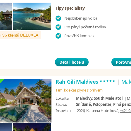
Tipy specialisty
Nejoblíbenější volba
Pro páry i početné rodiny
í 96 klientů DELUXEA
Rozsáhlý komplex
Detail hotelu
Porovna
*****
Rah Gili Maldives
|
Mal
Tam, kde čas plyne s přílivem
Lokalita:
Maledivy,
South Male atoll
|
M
Strava:
Snídaně, Polopenze, Plná penze
Inspekce:
2026, Katarina Hutníková,
+421 9