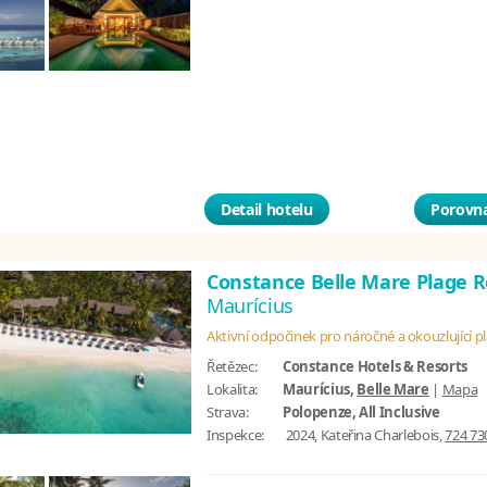
Detail hotelu
Porovna
Constance Belle Mare Plage 
Maurícius
Aktivní odpočinek pro náročné a okouzlující p
Řetězec:
Constance Hotels & Resorts
Lokalita:
Maurícius,
Belle Mare
|
Mapa
Strava:
Polopenze, All Inclusive
Inspekce:
2024, Kateřina Charlebois,
724 73