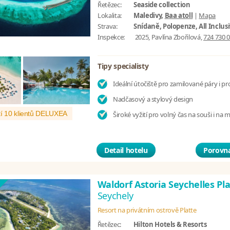
Řetězec:
Seaside collection
Lokalita:
Maledivy,
Baa atoll
|
Mapa
Strava:
Snídaně, Polopenze, All Inclus
Inspekce:
2025, Pavlína Zbořilová,
724 730 
Tipy specialisty
Ideální útočiště pro zamilované páry i pr
Nadčasový a stylový design
í 10 klientů DELUXEA
Široké vyžití pro volný čas na souši i na 
Detail hotelu
Porovna
Waldorf Astoria Seychelles Pl
Seychely
Resort na privátním ostrově Platte
Řetězec:
Hilton Hotels & Resorts