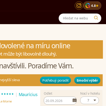
G
4.8
★
 dovolené na míru online
t může být libovolně dlouhý.
navštívili. Poradíme Vám.
nejvyšší sleva
Potřebuji poradit
Emoční výběr
Odlet
Nocí v hotelu
*****
t
|
Maurícius
7
 Le Morne