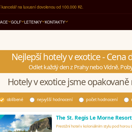
í kancelář na luxusní dovolenou od 100.000 Kč.
RACE
GOLF
LETENKY
KONTAKTY
Nejlepší hotely v exotice - Cena
Odlet každý den z Prahy nebo Vídně. Poby
Hotely v exotice jsme opakovaně 
oblíbené
nejvyšší hodnocení
počet hodnocení
The St. Regis Le Morne Resor
Prestižní hotel v koloniálním stylu pod horou