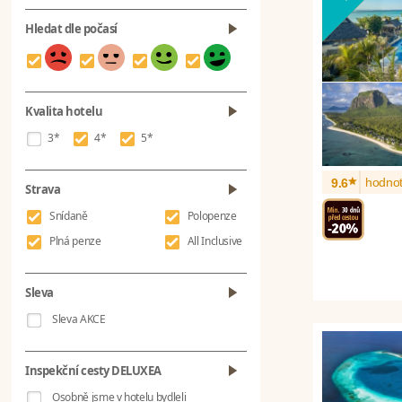
Hledat dle počasí
Kvalita hotelu
3*
4*
5*
*
hodnot
9.6
Strava
Snídaně
Polopenze
Plná penze
All Inclusive
Sleva
Sleva AKCE
Inspekční cesty DELUXEA
Osobně jsme v hotelu bydleli