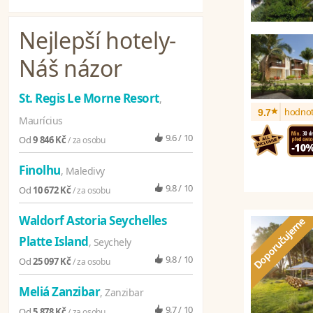
Nejlepší hotely
-
Náš názor
St. Regis Le Morne Resort
,
*
hodnot
9.7
Maurícius
9.6 / 10
Od
9 846 Kč
/ za osobu
Finolhu
, Maledivy
9.8 / 10
Od
10 672 Kč
/ za osobu
Waldorf Astoria Seychelles
Platte Island
, Seychely
9.8 / 10
Od
25 097 Kč
/ za osobu
Meliá Zanzibar
, Zanzibar
9.7 / 10
Od
5 878 Kč
/ za osobu