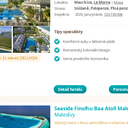
Lokalita:
Maurícius,
Le Morne
|
Mapa
Strava:
Snídaně, Polopenze, Plná pen
Inspekce:
2026, Jana Jirásek,
724 730 006
Tipy specialisty
Komfortní suity u bělostné pláže
Romantický koloniální design
í 31 klientů DELUXEA
Servis privátního komorníka
Detail hotelu
Porovna
Seaside Finolhu Baa Atoll Mal
Maledivy
Stylový resort s živou atmosférou a úžasnou