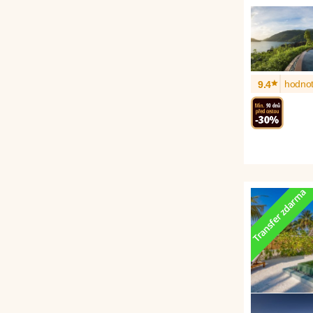
*
hodnot
9.4