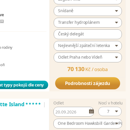
Snídaně
ive
003
Transfer hydroplánem
Český delegát
Nejlevnější zpáteční letenka
o rodiny
Odlet Praha nebo Vídeň
moři
70 130
Kč /
osoba
Podrobnosti zájezdu
t typy pokojů dle ceny
Odlet
Nocí v hotelu
*****
atte Island
|
7
One Bedroom Hawksbill Garden Pool Vi