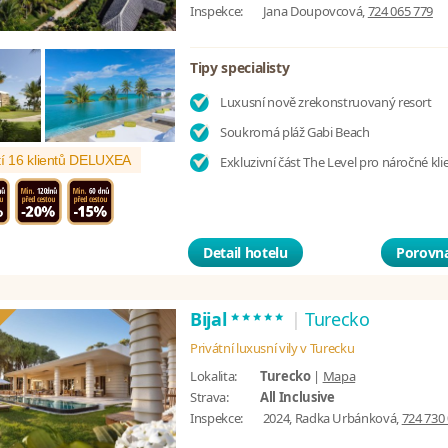
Inspekce:
Jana Doupovcová,
724 065 779
Tipy specialisty
Luxusní nově zrekonstruovaný resort
Soukromá pláž Gabi Beach
í 16 klientů DELUXEA
Exkluzivní část The Level pro náročné kli
Detail hotelu
Porovna
*****
Bijal
|
Turecko
Privátní luxusní vily v Turecku
Lokalita:
Turecko
|
Mapa
Strava:
All Inclusive
Inspekce:
2024, Radka Urbánková,
724 730