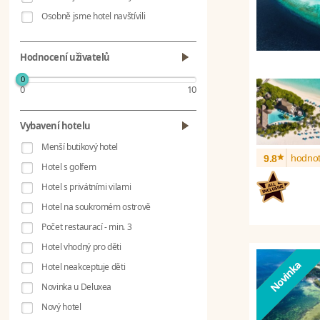
Osobně jsme hotel navštívili
Hodnocení uživatelů
0
0
10
Vybavení hotelu
Menší butikový hotel
*
hodnot
9.8
Hotel s golfem
Hotel s privátními vilami
Hotel na soukromém ostrově
Počet restaurací - min. 3
Hotel vhodný pro děti
Hotel neakceptuje děti
Novinka u Deluxea
Nový hotel