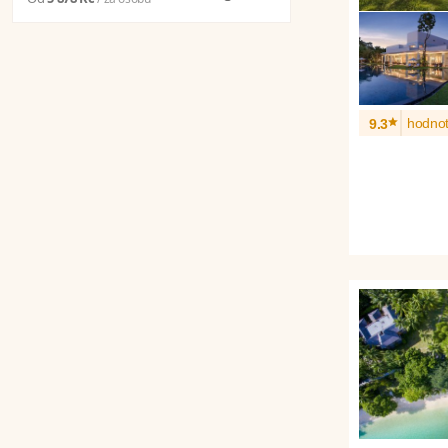
*
hodnot
9.3