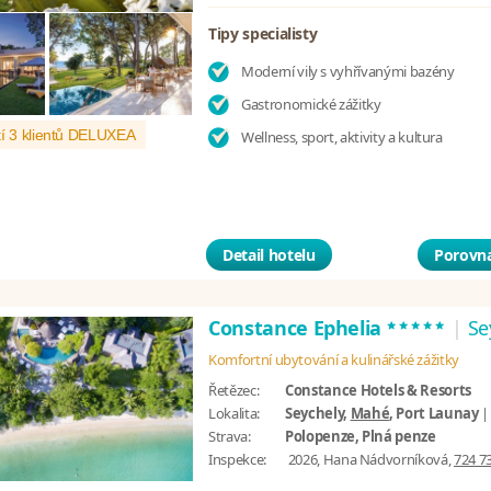
Tipy specialisty
Moderní vily s vyhřívanými bazény
Gastronomické zážitky
í 3 klientů DELUXEA
Wellness, sport, aktivity a kultura
Detail hotelu
Porovna
*****
Constance Ephelia
|
Se
Komfortní ubytování a kulinářské zážitky
Řetězec:
Constance Hotels & Resorts
Lokalita:
Seychely,
Mahé
, Port Launay
Strava:
Polopenze, Plná penze
Inspekce:
2026, Hana Nádvorníková,
724 7