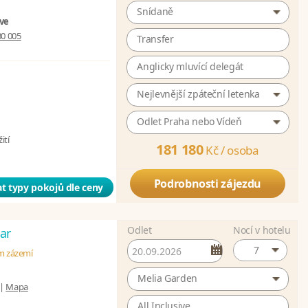
Snídaně
ive
30 005
Transfer
Anglicky mluvící delegát
Nejlevnější zpáteční letenka
Odlet Praha nebo Vídeň
ití
181 180
Kč /
osoba
Podrobnosti zájezdu
t typy pokojů dle ceny
Odlet
Nocí v hotelu
ar
7
ém zázemí
Melia Garden
|
Mapa
All Inclusive