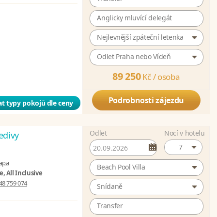
Anglicky mluvící delegát
Nejlevnější zpáteční letenka
Odlet Praha nebo Vídeň
89 250
Kč /
osoba
Podrobnosti zájezdu
t typy pokojů dle ceny
Odlet
Nocí v hotelu
edivy
7
apa
Beach Pool Villa
, All Inclusive
48 759 074
Snídaně
Transfer