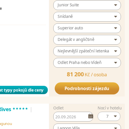
Junior Suite
ze
Snídaně
Superior auto
Delegát v angličtině
Nejlevnější zpáteční letenka
Odlet Praha nebo Vídeň
81 200
Kč /
osoba
Podrobnosti zájezdu
t typy pokojů dle ceny
Odlet
Nocí v hotelu
*****
dives
|
7
 lagunou
Lagoon Villa