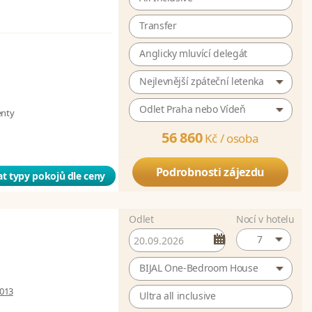
Transfer
Anglicky mluvící delegát
Nejlevnější zpáteční letenka
Odlet Praha nebo Vídeň
enty
56 860
Kč /
osoba
Podrobnosti zájezdu
t typy pokojů dle ceny
Odlet
Nocí v hotelu
7
BIJAL One-Bedroom House
 013
Ultra all inclusive