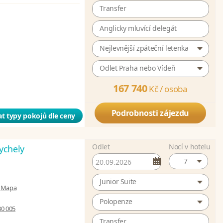
Transfer
Anglicky mluvící delegát
Nejlevnější zpáteční letenka
Odlet Praha nebo Vídeň
167 740
Kč /
osoba
Podrobnosti zájezdu
t typy pokojů dle ceny
Odlet
Nocí v hotelu
ychely
7
Junior Suite
|
Mapa
Polopenze
30 005
Transfer