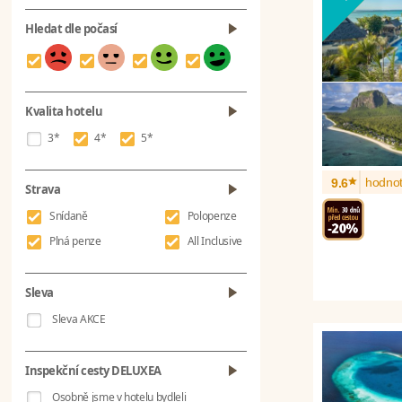
Hledat dle počasí
Kvalita hotelu
3*
4*
5*
*
hodnot
9.6
Strava
Snídaně
Polopenze
Plná penze
All Inclusive
Sleva
Sleva AKCE
Inspekční cesty DELUXEA
Osobně jsme v hotelu bydleli