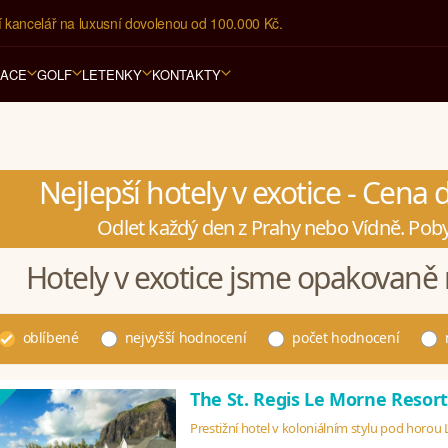
í kancelář na luxusní dovolenou od 100.000 Kč.
RACE
GOLF
LETENKY
KONTAKTY
Nejlepší hotely v exotice - Cena
Odlet každý den z Prahy nebo Vídně. Poby
Hotely v exotice jsme opakovaně 
oblíbené
nejvyšší hodnocení
počet hodnocení
The St. Regis Le Morne Resor
Prestižní hotel v koloniálním stylu pod horou