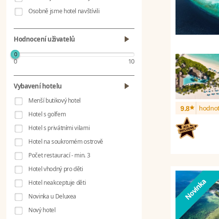
Osobně jsme hotel navštívili
Hodnocení uživatelů
0
0
10
Vybavení hotelu
Menší butikový hotel
*
hodnot
9.8
Hotel s golfem
Hotel s privátními vilami
Hotel na soukromém ostrově
Počet restaurací - min. 3
Hotel vhodný pro děti
Hotel neakceptuje děti
Novinka u Deluxea
Nový hotel