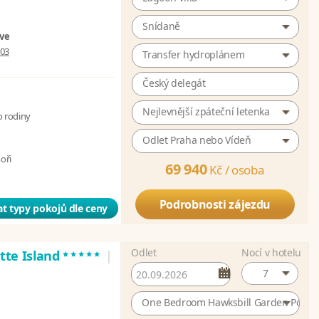
Snídaně
ive
003
Transfer hydroplánem
Český delegát
Nejlevnější zpáteční letenka
o rodiny
Odlet Praha nebo Vídeň
moři
69 940
Kč /
osoba
Podrobnosti zájezdu
t typy pokojů dle ceny
Odlet
Nocí v hotelu
*****
atte Island
|
7
One Bedroom Hawksbill Garden Pool Vi