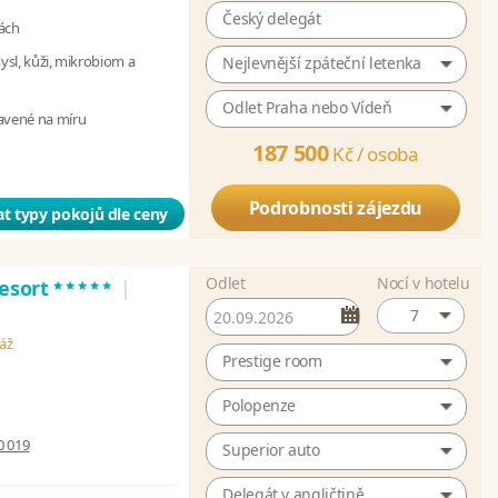
Český delegát
ách
mysl, kůži, mikrobiom a
Nejlevnější zpáteční letenka
Odlet Praha nebo Vídeň
avené na míru
187 500
Kč /
osoba
Podrobnosti zájezdu
t typy pokojů dle ceny
Odlet
Nocí v hotelu
*****
Resort
|
7
láž
Prestige room
Polopenze
0 019
Superior auto
Delegát v angličtině