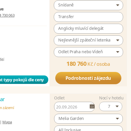
Snídaně
ive
4 730 063
Transfer
Anglicky mluvící delegát
Nejlevnější zpáteční letenka
Odlet Praha nebo Vídeň
ití
180 760
Kč /
osoba
Podrobnosti zájezdu
t typy pokojů dle ceny
Odlet
Nocí v hotelu
ar
7
ém zázemí
Melia Garden
|
Mapa
All Inclusive