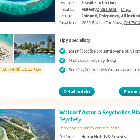
Řetězec:
Seaside collection
Lokalita:
Maledivy,
Baa atoll
|
Mapa
Strava:
Snídaně, Polopenze, All Inclus
Inspekce:
2025, Pavlína Zbořilová,
724 730 
Tipy specialisty
Ideální útočiště pro zamilované páry i pr
Nadčasový a stylový design
í 10 klientů DELUXEA
Široké vyžití pro volný čas na souši i na 
Detail hotelu
Porovna
Waldorf Astoria Seychelles Pl
Seychely
Resort na privátním ostrově Platte
Řetězec:
Hilton Hotels & Resorts