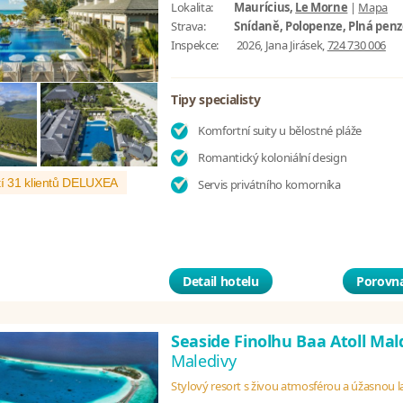
Lokalita:
Maurícius,
Le Morne
|
Mapa
Strava:
Snídaně, Polopenze, Plná pen
Inspekce:
2026, Jana Jirásek,
724 730 006
Tipy specialisty
Komfortní suity u bělostné pláže
Romantický koloniální design
í 31 klientů DELUXEA
Servis privátního komorníka
Detail hotelu
Porovna
Seaside Finolhu Baa Atoll Mal
Maledivy
Stylový resort s živou atmosférou a úžasnou