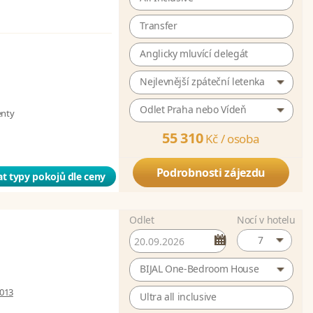
Transfer
Anglicky mluvící delegát
Nejlevnější zpáteční letenka
Odlet Praha nebo Vídeň
enty
55 310
Kč /
osoba
Podrobnosti zájezdu
t typy pokojů dle ceny
Odlet
Nocí v hotelu
7
BIJAL One-Bedroom House
 013
Ultra all inclusive