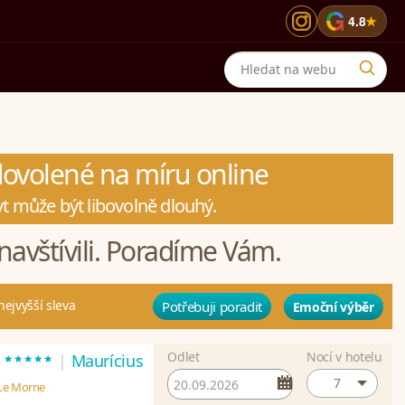
G
4.8
★
 dovolené na míru online
t může být libovolně dlouhý.
navštívili. Poradíme Vám.
nejvyšší sleva
Potřebuji poradit
Emoční výběr
Odlet
Nocí v hotelu
*****
t
|
Maurícius
7
 Le Morne