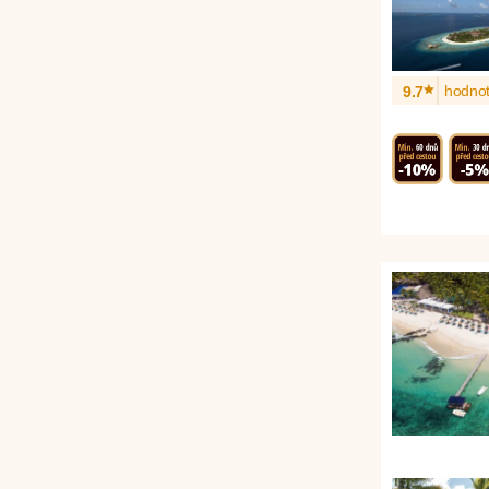
*
hodnot
9.7