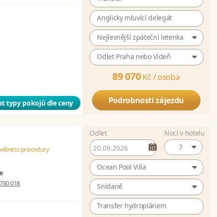
Anglicky mluvící delegát
Nejlevnější zpáteční letenka
Odlet Praha nebo Vídeň
89 070
Kč /
osoba
Podrobnosti zájezdu
t typy pokojů dle ceny
Odlet
Nocí v hotelu
7
wellness procedury
Ocean Pool Villa
ze
730 018
Snídaně
Transfer hydroplánem