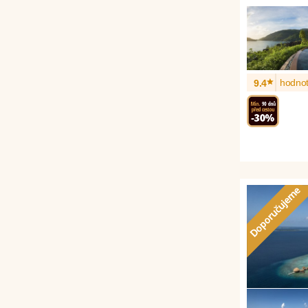
*
hodnot
9.4