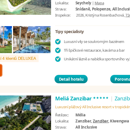
Lokalita:
Seychely
|
Mapa
Strava:
Snídaně, Polopenze, All Inclus
Inspekce:
2026, Kristýna Rosenbachová,
72
Tipy specialisty
Luxusní vily se soukromým bazénem
Tři špičkové restaurace, kavárna a bar
í 4 klientů DELUXEA
Unikátní lázně a nabídka sportovního vyž
Detail hotelu
Porovna
*****
Meliá Zanzibar
|
Zanzib
Luxusní plážový All Inclusive resort v tropick
Řetězec:
Mélia
Lokalita:
Zanzibar,
Zanzibar
, Kiwengwa
Strava:
All Inclusive