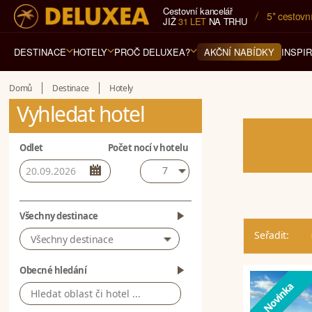
Cestovní kancelář
5* cestovn
JIŽ
31 LET
NA TRHU
DESTINACE
HOTELY
PROČ DELUXEA?
INSPI
AKČNÍ NABÍDKY
Domů
Destinace
Hotely
Vyhledat hotel
Odlet
Počet nocí v hotelu
7
Všechny destinace
Seřadit:
Všechny destinace
Obecné hledání