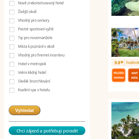
Nově zrekonstruovaný hotel
Živější okolí
Vhodný pro seniory
Pestré sportovní vyžití
Tip pro novomanžele
Místa k poznání v okolí
Vhodný pro firemní incentivu
*
hodnot
9.8
Hotel v metropoli
Velmi klidný hotel
Skvělé šnorchlování
Kvalitní spa v hotelu
Vyhledat
Chci zájezd a potřebuji poradit