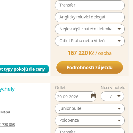
Transfer
Anglicky mluvící delegát
Nejlevnější zpáteční letenka
Odlet Praha nebo Vídeň
167 220
Kč /
osoba
Podrobnosti zájezdu
t typy pokojů dle ceny
Odlet
Nocí v hotelu
ychely
7
Junior Suite
|
Mapa
Polopenze
4 730 063
Transfer