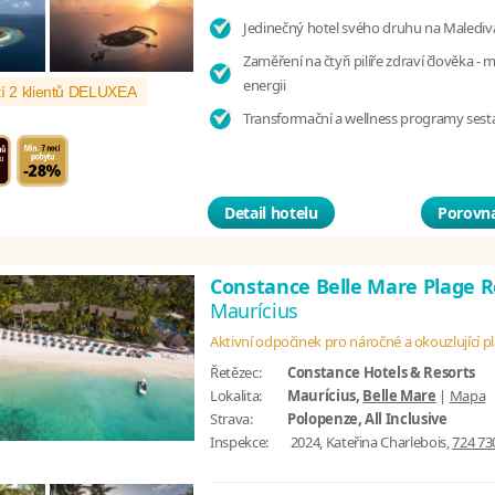
Jedinečný hotel svého druhu na Malediv
Zaměření na čtyři pilíře zdraví člověka - 
energii
í 2 klientů DELUXEA
Transformační a wellness programy sest
Detail hotelu
Porovna
Constance Belle Mare Plage 
Maurícius
Aktivní odpočinek pro náročné a okouzlující p
Řetězec:
Constance Hotels & Resorts
Lokalita:
Maurícius,
Belle Mare
|
Mapa
Strava:
Polopenze, All Inclusive
Inspekce:
2024, Kateřina Charlebois,
724 73