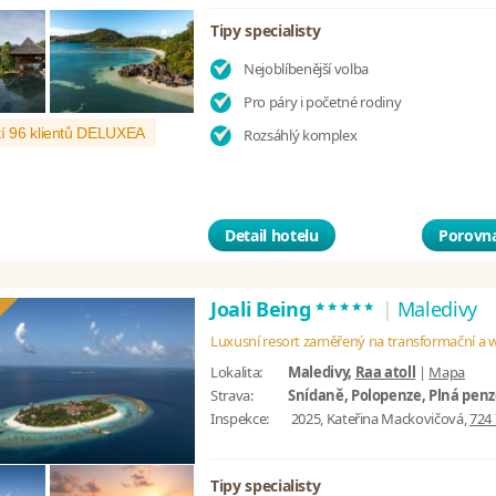
Tipy specialisty
Nejoblíbenější volba
Pro páry i početné rodiny
í 96 klientů DELUXEA
Rozsáhlý komplex
Detail hotelu
Porovna
*****
Joali Being
|
Maledivy
Luxusní resort zaměřený na transformační a 
Lokalita:
Maledivy,
Raa atoll
|
Mapa
Strava:
Snídaně, Polopenze, Plná pen
Inspekce:
2025, Kateřina Mackovičová,
724 
Tipy specialisty