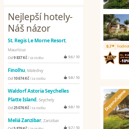
Nejlepší hotely
-
Náš názor
St. Regis Le Morne Resort
,
*
hodnot
9.7
Maurícius
9.6 / 10
Od
9 837 Kč
/ za osobu
Finolhu
, Maledivy
9.8 / 10
Od
10 674 Kč
/ za osobu
Waldorf Astoria Seychelles
Platte Island
, Seychely
9.8 / 10
Od
25 076 Kč
/ za osobu
Meliá Zanzibar
, Zanzibar
9.7 / 10
Od
5 879 Kč
/ za osobu