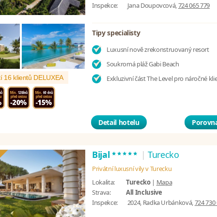
Inspekce:
Jana Doupovcová,
724 065 779
Tipy specialisty
Luxusní nově zrekonstruovaný resort
Soukromá pláž Gabi Beach
í 16 klientů DELUXEA
Exkluzivní část The Level pro náročné kli
Detail hotelu
Porovna
*****
Bijal
|
Turecko
Privátní luxusní vily v Turecku
Lokalita:
Turecko
|
Mapa
Strava:
All Inclusive
Inspekce:
2024, Radka Urbánková,
724 730