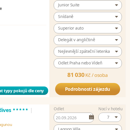
Junior Suite
ze
Snídaně
Superior auto
Delegát v angličtině
Nejlevnější zpáteční letenka
Odlet Praha nebo Vídeň
81 030
Kč /
osoba
Podrobnosti zájezdu
t typy pokojů dle ceny
Odlet
Nocí v hotelu
*****
dives
|
7
 lagunou
Lagoon Villa