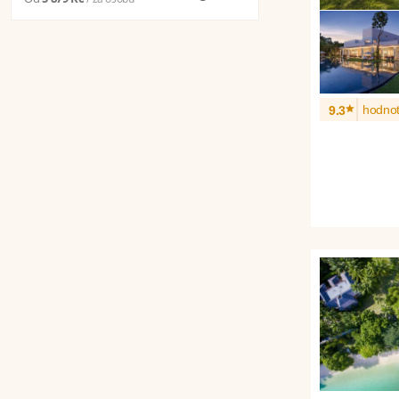
*
hodnot
9.3