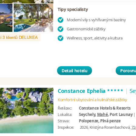
Tipy specialisty
Moderní vily s vyhřívanými bazény
Gastronomické zážitky
í 3 klientů DELUXEA
Wellness, sport, aktivity a kultura
Detail hotelu
Porovna
*****
Constance Ephelia
|
Se
Komfortní ubytování a kulinářské zážitky
Řetězec:
Constance Hotels & Resorts
Lokalita:
Seychely,
Mahé
, Port Launay
Strava:
Polopenze, Plná penze
Inspekce:
2026, Kristýna Rosenbachová,
72