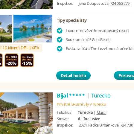
Inspekce:
Jana Doupovcová,
724 065 779
Tipy specialisty
Luxusní nově zrekonstruovaný resort
Soukromá pláž Gabi Beach
í 16 klientů DELUXEA
Exkluzivní část The Level pro náročné kli
Detail hotelu
Porovna
*****
Bijal
|
Turecko
Privátní luxusní vily v Turecku
Lokalita:
Turecko
|
Mapa
Strava:
All Inclusive
Inspekce:
2024, Radka Urbánková,
724 730