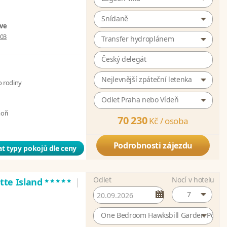
Snídaně
ive
003
Transfer hydroplánem
Český delegát
Nejlevnější zpáteční letenka
o rodiny
Odlet Praha nebo Vídeň
moři
70 230
Kč /
osoba
Podrobnosti zájezdu
t typy pokojů dle ceny
Odlet
Nocí v hotelu
*****
atte Island
|
7
One Bedroom Hawksbill Garden Pool Vi