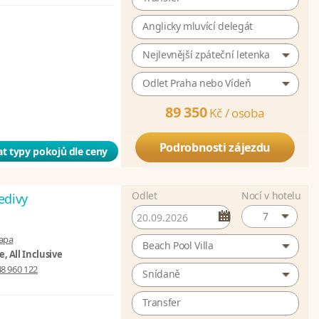
Anglicky mluvící delegát
Nejlevnější zpáteční letenka
Odlet Praha nebo Vídeň
89 350
Kč /
osoba
Podrobnosti zájezdu
t typy pokojů dle ceny
Odlet
Nocí v hotelu
edivy
7
apa
Beach Pool Villa
, All Inclusive
8 960 122
Snídaně
Transfer