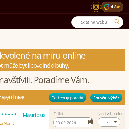
G
4.8
★
 dovolené na míru online
t může být libovolně dlouhý.
navštívili. Poradíme Vám.
nejvyšší sleva
Potřebuji poradit
Emoční výběr
Odlet
Nocí v hotelu
*****
t
|
Maurícius
7
 Le Morne