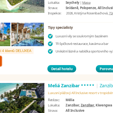
Lokalita:
Seychely
|
Mapa
Strava:
Snídaně, Polopenze, All Inclus
Inspekce:
2026, Kristýna Rosenbachová,
72
Tipy specialisty
Luxusní vily se soukromým bazénem
Tři špičkové restaurace, kavárna a bar
í 4 klientů DELUXEA
Unikátní lázně a nabídka sportovního vyž
Detail hotelu
Porovna
*****
Meliá Zanzibar
|
Zanzib
Luxusní plážový All Inclusive resort v tropick
Řetězec:
Mélia
Lokalita:
Zanzibar,
Zanzibar
, Kiwengwa
Strava:
All Inclusive