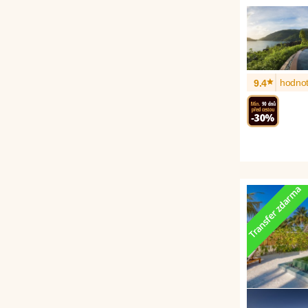
*
hodnot
9.4