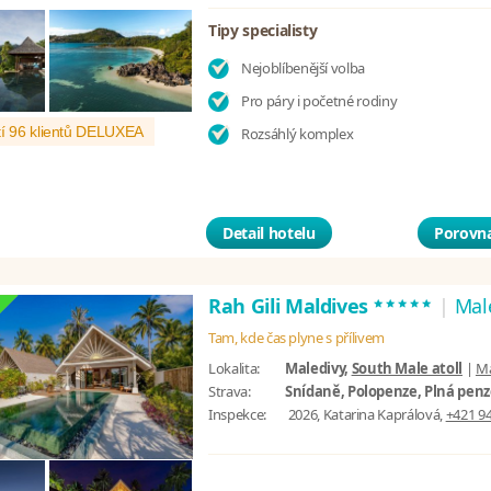
Tipy specialisty
Nejoblíbenější volba
Pro páry i početné rodiny
í 96 klientů DELUXEA
Rozsáhlý komplex
Detail hotelu
Porovna
*****
Rah Gili Maldives
|
Mal
Tam, kde čas plyne s přílivem
Lokalita:
Maledivy,
South Male atoll
|
M
Strava:
Snídaně, Polopenze, Plná penze
Inspekce:
2026, Katarina Kaprálová,
+421 94