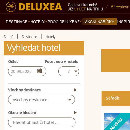
Cestovní kancelář
5* cestovn
JIŽ
31 LET
NA TRHU
DESTINACE
HOTELY
PROČ DELUXEA?
INSPI
AKČNÍ NABÍDKY
Domů
Destinace
Hotely
Vyhledat hotel
Odlet
Počet nocí v hotelu
7
Všechny destinace
Seřadit:
Všechny destinace
Obecné hledání