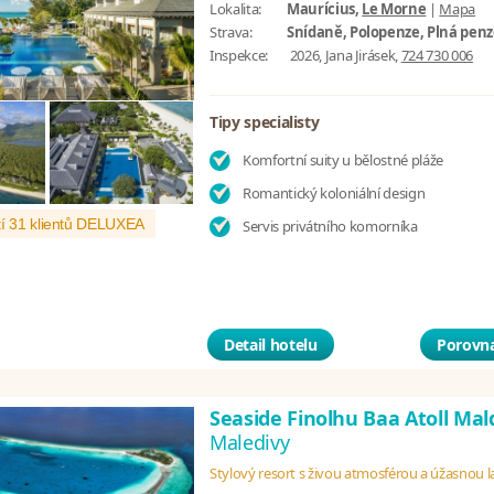
Lokalita:
Maurícius,
Le Morne
|
Mapa
Strava:
Snídaně, Polopenze, Plná pen
Inspekce:
2026, Jana Jirásek,
724 730 006
Tipy specialisty
Komfortní suity u bělostné pláže
Romantický koloniální design
í 31 klientů DELUXEA
Servis privátního komorníka
Detail hotelu
Porovna
Seaside Finolhu Baa Atoll Mal
Maledivy
Stylový resort s živou atmosférou a úžasnou