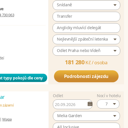
Snídaně
ive
4 730 063
Transfer
Anglicky mluvící delegát
Nejlevnější zpáteční letenka
Odlet Praha nebo Vídeň
ití
181 280
Kč /
osoba
Podrobnosti zájezdu
t typy pokojů dle ceny
Odlet
Nocí v hotelu
ar
7
ém zázemí
Melia Garden
|
Mapa
All Inclusive