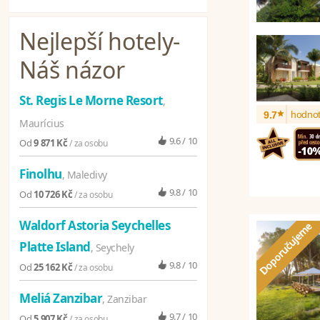
Nejlepší hotely
-
Náš názor
St. Regis Le Morne Resort
,
*
hodnot
9.7
Maurícius
9.6 / 10
Od
9 871 Kč
/ za osobu
Finolhu
, Maledivy
9.8 / 10
Od
10 726 Kč
/ za osobu
Waldorf Astoria Seychelles
Platte Island
, Seychely
9.8 / 10
Od
25 162 Kč
/ za osobu
Meliá Zanzibar
, Zanzibar
9.7 / 10
Od
5 907 Kč
/ za osobu