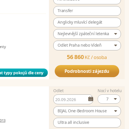
Transfer
Anglicky mluvící delegát
Nejlevnější zpáteční letenka
Odlet Praha nebo Vídeň
enty
56 860
Kč /
osoba
Podrobnosti zájezdu
t typy pokojů dle ceny
Odlet
Nocí v hotelu
7
BIJAL One-Bedroom House
 013
Ultra all inclusive