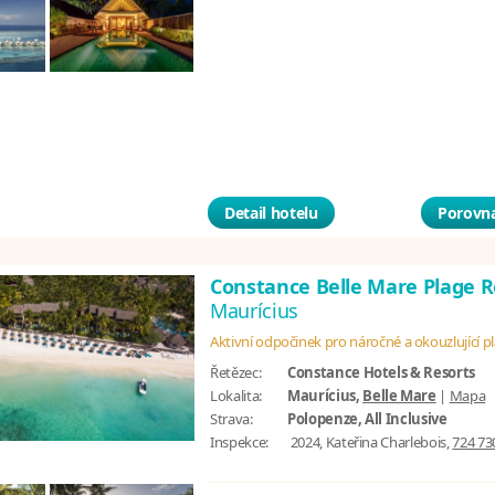
Detail hotelu
Porovna
Constance Belle Mare Plage 
Maurícius
Aktivní odpočinek pro náročné a okouzlující p
Řetězec:
Constance Hotels & Resorts
Lokalita:
Maurícius,
Belle Mare
|
Mapa
Strava:
Polopenze, All Inclusive
Inspekce:
2024, Kateřina Charlebois,
724 73