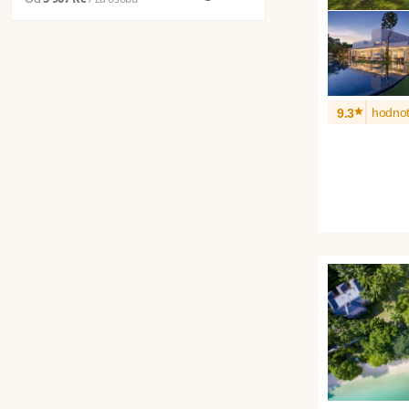
*
hodnot
9.3