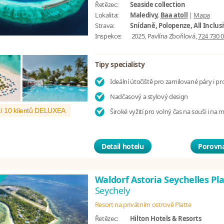
Řetězec:
Seaside collection
Lokalita:
Maledivy,
Baa atoll
|
Mapa
Strava:
Snídaně, Polopenze, All Inclus
Inspekce:
2025, Pavlína Zbořilová,
724 730 
Tipy specialisty
Ideální útočiště pro zamilované páry i pr
Nadčasový a stylový design
í 10 klientů DELUXEA
Široké vyžití pro volný čas na souši i na 
Detail hotelu
Porovna
Waldorf Astoria Seychelles Pl
Seychely
Resort na privátním ostrově Platte
Řetězec:
Hilton Hotels & Resorts