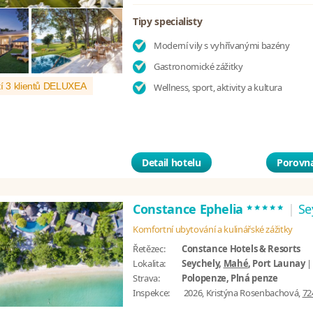
Tipy specialisty
Moderní vily s vyhřívanými bazény
Gastronomické zážitky
í 3 klientů DELUXEA
Wellness, sport, aktivity a kultura
Detail hotelu
Porovna
*****
Constance Ephelia
|
Se
Komfortní ubytování a kulinářské zážitky
Řetězec:
Constance Hotels & Resorts
Lokalita:
Seychely,
Mahé
, Port Launay
Strava:
Polopenze, Plná penze
Inspekce:
2026, Kristýna Rosenbachová,
72