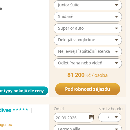
Junior Suite
ze
Snídaně
Superior auto
Delegát v angličtině
Nejlevnější zpáteční letenka
Odlet Praha nebo Vídeň
81 200
Kč /
osoba
Podrobnosti zájezdu
t typy pokojů dle ceny
Odlet
Nocí v hotelu
*****
dives
|
7
 lagunou
Lagoon Villa