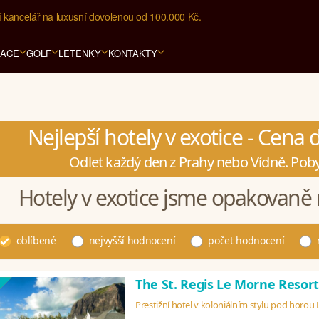
í kancelář na luxusní dovolenou od 100.000 Kč.
RACE
GOLF
LETENKY
KONTAKTY
Nejlepší hotely v exotice - Cena
Odlet každý den z Prahy nebo Vídně. Poby
Hotely v exotice jsme opakovaně 
oblíbené
nejvyšší hodnocení
počet hodnocení
The St. Regis Le Morne Resor
Prestižní hotel v koloniálním stylu pod horou