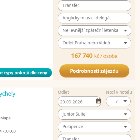
Transfer
Anglicky mluvící delegát
Nejlevnější zpáteční letenka
Odlet Praha nebo Vídeň
167 740
Kč /
osoba
Podrobnosti zájezdu
t typy pokojů dle ceny
Odlet
Nocí v hotelu
ychely
7
Junior Suite
|
Mapa
Polopenze
4 730 063
Transfer