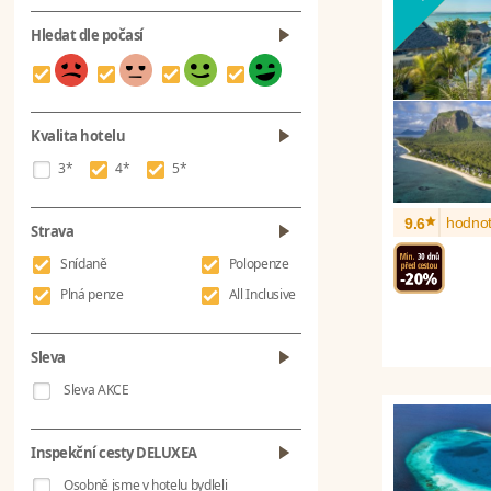
Hledat dle počasí
Kvalita hotelu
3*
4*
5*
*
hodnot
9.6
Strava
Snídaně
Polopenze
Plná penze
All Inclusive
Sleva
Sleva AKCE
Inspekční cesty DELUXEA
Osobně jsme v hotelu bydleli