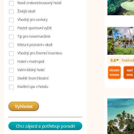
Nově zrekonstruovaný hotel
Živější okolí
Vhodný pro seniory
Pestré sportovní vyžití
Tip pro novomanžele
Místa k poznání v okolí
Vhodný pro firemní incentivu
*
hodnot
9.8
Hotel v metropoli
Velmi klidný hotel
Skvělé šnorchlování
Kvalitní spa v hotelu
Vyhledat
Chci zájezd a potřebuji poradit