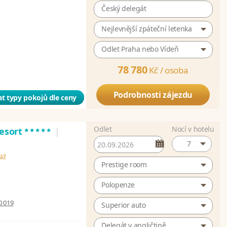
Český delegát
Nejlevnější zpáteční letenka
Odlet Praha nebo Vídeň
78 780
Kč /
osoba
Podrobnosti zájezdu
t typy pokojů dle ceny
Odlet
Nocí v hotelu
*****
Resort
|
7
láž
Prestige room
Polopenze
0 019
Superior auto
Delegát v angličtině