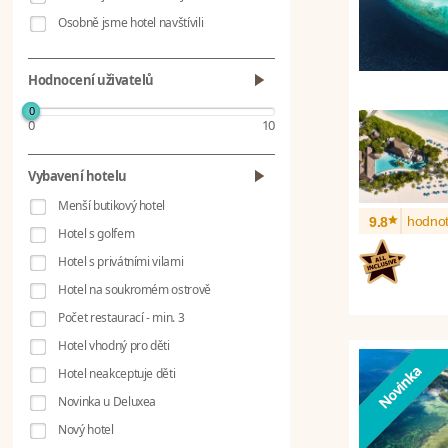
Osobně jsme hotel navštívili
Hodnocení uživatelů
0
0
10
Vybavení hotelu
Menší butikový hotel
*
hodnot
9.8
Hotel s golfem
Hotel s privátními vilami
Hotel na soukromém ostrově
Počet restaurací - min. 3
Hotel vhodný pro děti
Hotel neakceptuje děti
Novinka u Deluxea
Nový hotel