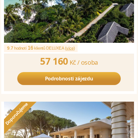
16
9.7
hodnotí
klientů DELUXEA (
více
)
57 160
Kč /
osoba
Podrobnosti zájezdu