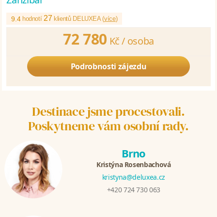
27
9.4
hodnotí
klientů DELUXEA (
více
)
72 780
Kč /
osoba
Podrobnosti zájezdu
Destinace jsme procestovali.
Poskytneme vám osobní rady.
Brno
Kristýna Rosenbachová
kristyna@deluxea.cz
+420 724 730 063