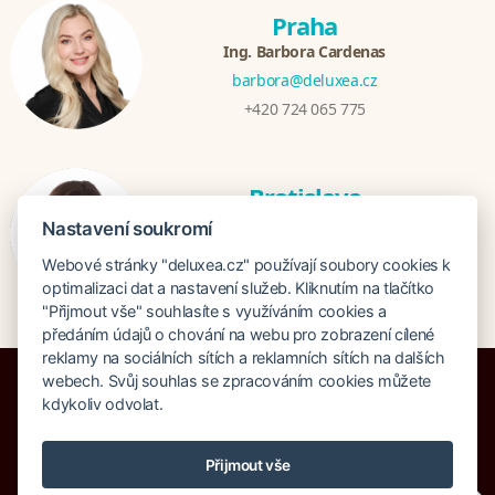
Praha
Ing. Barbora Cardenas
barbora@deluxea.cz
+420 724 065 775
Bratislava
Veronika Khúlová
Nastavení soukromí
veronika@deluxea.sk
Webové stránky "deluxea.cz" používají soubory cookies k
+421 948 548 908
optimalizaci dat a nastavení služeb. Kliknutím na tlačítko
"Přijmout vše" souhlasíte s využíváním cookies a
předáním údajů o chování na webu pro zobrazení cílené
reklamy na sociálních sítích a reklamních sítích na dalších
webech. Svůj souhlas se zpracováním cookies můžete
kdykoliv odvolat.
Pojištění proti úpadku 125 000 000 Kč
Přijmout vše
O společnosti
Naše ocenění