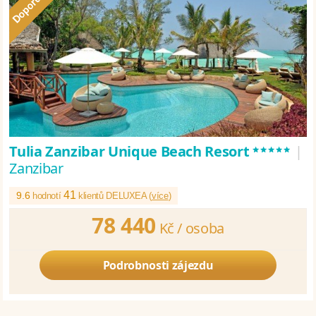
*****
Tulia Zanzibar Unique Beach Resort
|
Zanzibar
41
9.6
hodnotí
klientů DELUXEA (
více
)
78 440
Kč /
osoba
Podrobnosti zájezdu