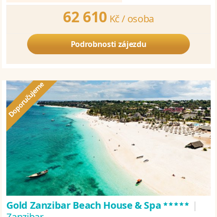
62 610
Kč /
osoba
Podrobnosti zájezdu
*****
Gold Zanzibar Beach House & Spa
|
Zanzibar