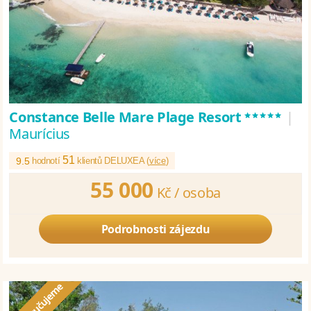
*****
Constance Belle Mare Plage Resort
|
Maurícius
51
9.5
hodnotí
klientů DELUXEA (
více
)
55 000
Kč /
osoba
Podrobnosti zájezdu