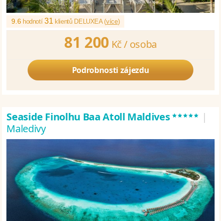
31
9.6
hodnotí
klientů DELUXEA (
více
)
81 200
Kč /
osoba
Podrobnosti zájezdu
*****
Seaside Finolhu Baa Atoll Maldives
|
Maledivy