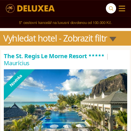
5* cestovní kancelář na luxusní dovolenou od 100.000 Kč.
Vyhledat hotel
 - Zobrazit filtr
*****
The St. Regis Le Morne Resort
|
Maurícius