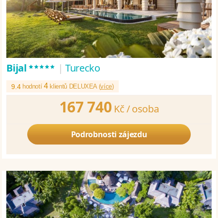
*****
Bijal
|
Turecko
4
9.4
hodnotí
klientů DELUXEA (
více
)
167 740
Kč /
osoba
Podrobnosti zájezdu