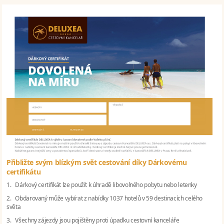
Přibližte svým blízkým svět cestování díky Dárkovému
certifikátu
1. Dárkový certifikát lze použít k úhradě libovolného pobytu nebo letenky
2. Obdarovaný může vybírat z nabídky 1037 hotelů v 59 destinacích celého
světa
3. Všechny zájezdy jsou pojištěny proti úpadku cestovní kanceláře