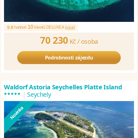
10
9.8
hodnotí
klientů DELUXEA (
více
)
70 230
Kč /
osoba
Podrobnosti zájezdu
Waldorf Astoria Seychelles Platte Island
*****
|
Seychely