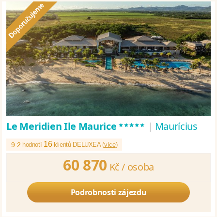
*****
Le Meridien Ile Maurice
|
Maurícius
16
9.2
hodnotí
klientů DELUXEA (
více
)
60 870
Kč /
osoba
Podrobnosti zájezdu