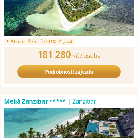
4
9.8
hodnotí
klientů DELUXEA (
více
)
181 280
Kč /
osoba
Podrobnosti zájezdu
*****
Meliá Zanzibar
|
Zanzibar