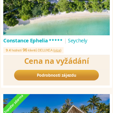
*****
Constance Ephelia
|
Seychely
96
9.4
hodnotí
klientů DELUXEA (
více
)
Cena na vyžádání
Podrobnosti zájezdu