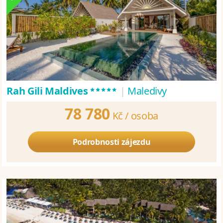
*****
Rah Gili Maldives
|
Maledivy
78 780
Kč /
osoba
Podrobnosti zájezdu