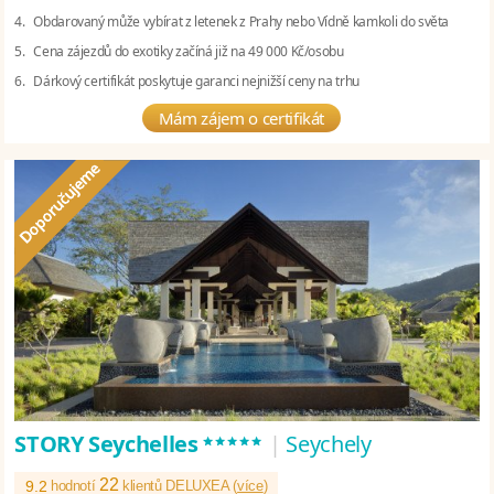
4. Obdarovaný může vybírat z letenek z Prahy nebo Vídně kamkoli do světa
5. Cena zájezdů do exotiky začíná již na 49 000 Kč/osobu
6. Dárkový certifikát poskytuje garanci nejnižší ceny na trhu
Mám zájem o certifikát
*****
STORY Seychelles
|
Seychely
22
9.2
hodnotí
klientů DELUXEA (
více
)