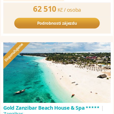
62 510
Kč /
osoba
Podrobnosti zájezdu
*****
Gold Zanzibar Beach House & Spa
|
Zanzibar