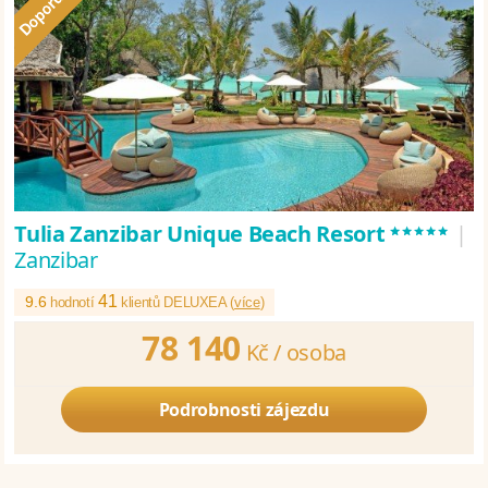
*****
Tulia Zanzibar Unique Beach Resort
|
Zanzibar
41
9.6
hodnotí
klientů DELUXEA (
více
)
78 140
Kč /
osoba
Podrobnosti zájezdu