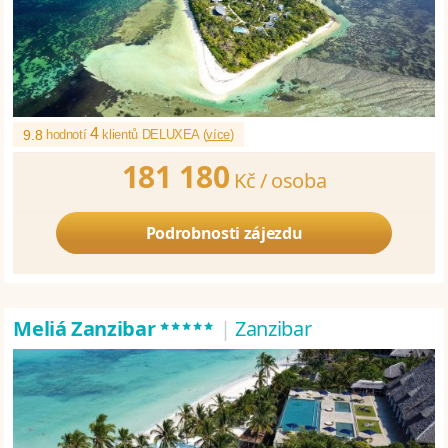
4
9.8
hodnotí
klientů DELUXEA (
více
)
181 180
Kč /
osoba
Podrobnosti zájezdu
*****
Meliá Zanzibar
|
Zanzibar