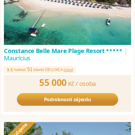
*****
Constance Belle Mare Plage Resort
|
Maurícius
51
9.5
hodnotí
klientů DELUXEA (
více
)
55 000
Kč /
osoba
Podrobnosti zájezdu