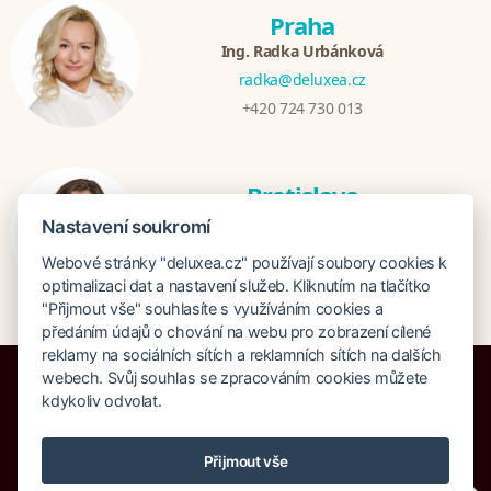
Praha
Ing. Radka Urbánková
radka@deluxea.cz
+420 724 730 013
Bratislava
Katarina Hutníková
Nastavení soukromí
katarina@deluxea.sk
Webové stránky "deluxea.cz" používají soubory cookies k
+421 948 759 074
optimalizaci dat a nastavení služeb. Kliknutím na tlačítko
"Přijmout vše" souhlasíte s využíváním cookies a
předáním údajů o chování na webu pro zobrazení cílené
reklamy na sociálních sítích a reklamních sítích na dalších
webech. Svůj souhlas se zpracováním cookies můžete
kdykoliv odvolat.
Pojištění proti úpadku 125 000 000 Kč
Přijmout vše
O společnosti
Naše ocenění