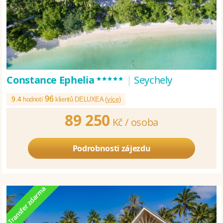
*****
Constance Ephelia
|
Seychely
96
9.4
hodnotí
klientů DELUXEA (
více
)
89 250
Kč /
osoba
Podrobnosti zájezdu