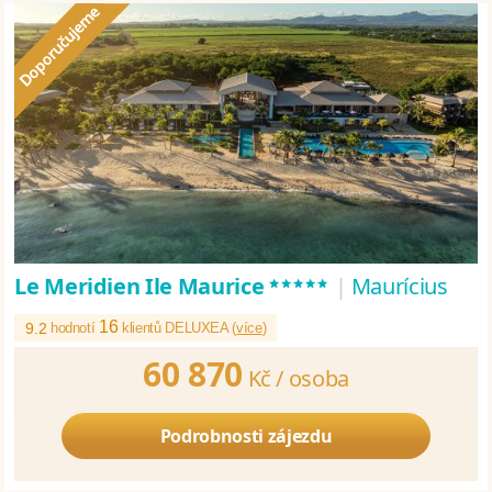
*****
Le Meridien Ile Maurice
|
Maurícius
16
9.2
hodnotí
klientů DELUXEA (
více
)
60 870
Kč /
osoba
Podrobnosti zájezdu