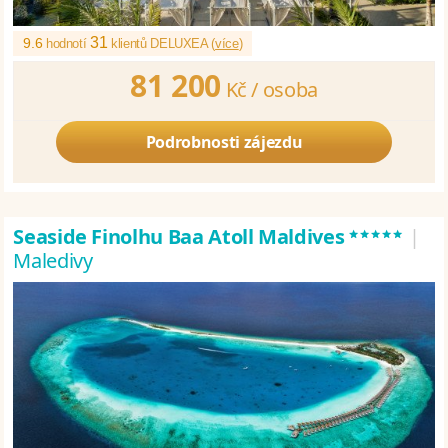
31
9.6
hodnotí
klientů DELUXEA (
více
)
81 200
Kč /
osoba
Podrobnosti zájezdu
*****
Seaside Finolhu Baa Atoll Maldives
|
Maledivy