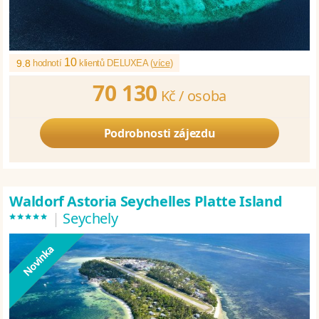
10
9.8
hodnotí
klientů DELUXEA (
více
)
70 130
Kč /
osoba
Podrobnosti zájezdu
Waldorf Astoria Seychelles Platte Island
*****
|
Seychely