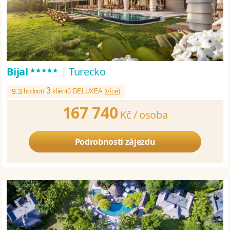
*****
Bijal
|
Turecko
3
9.3
hodnotí
klientů DELUXEA (
více
)
167 740
Kč /
osoba
Podrobnosti zájezdu