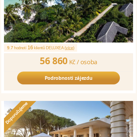
16
9.7
hodnotí
klientů DELUXEA (
více
)
56 860
Kč /
osoba
Podrobnosti zájezdu