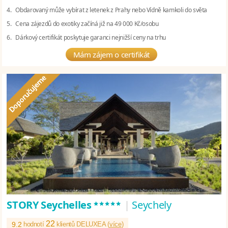
4. Obdarovaný může vybírat z letenek z Prahy nebo Vídně kamkoli do světa
5. Cena zájezdů do exotiky začíná již na 49 000 Kč/osobu
6. Dárkový certifikát poskytuje garanci nejnižší ceny na trhu
Mám zájem o certifikát
*****
STORY Seychelles
|
Seychely
22
9.2
hodnotí
klientů DELUXEA (
více
)