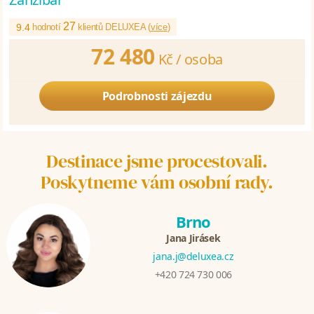
27
9.4
hodnotí
klientů DELUXEA (
více
)
72 480
Kč /
osoba
Podrobnosti zájezdu
Destinace jsme procestovali.
Poskytneme vám osobní rady.
Brno
Jana Jirásek
jana.j@deluxea.cz
+420 724 730 006