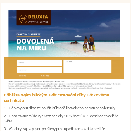
Přibližte svým blízkým svět cestování díky Dárkovému
certifikátu
1. Dárkový certifikát lze použít k úhradě libovolného pobytu nebo letenky
2. Obdarovaný může vybírat z nabídky 1036 hotelů v 59 destinacích celého
světa
3. Všechny zájezdy jsou pojištěny proti úpadku cestovní kanceláře