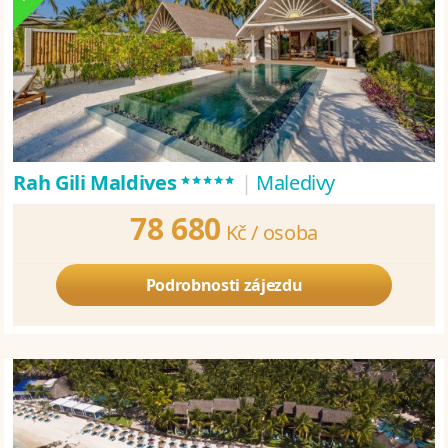
*****
Rah Gili Maldives
|
Maledivy
78 680
Kč /
osoba
Podrobnosti zájezdu