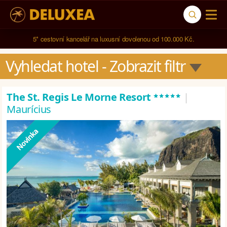
5* cestovní kancelář na luxusní dovolenou od 100.000 Kč.
Vyhledat hotel
 - Zobrazit filtr
*****
The St. Regis Le Morne Resort
|
Maurícius