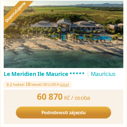
*****
Le Meridien Ile Maurice
|
Maurícius
16
9.2
hodnotí
klientů DELUXEA (
více
)
60 870
Kč /
osoba
Podrobnosti zájezdu