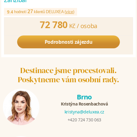
27
9.4
hodnotí
klientů DELUXEA (
více
)
72 780
Kč /
osoba
Podrobnosti zájezdu
Destinace jsme procestovali.
Poskytneme vám osobní rady.
Brno
Kristýna Rosenbachová
kristyna@deluxea.cz
+420 724 730 063