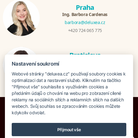
Praha
Ing. Barbora Cardenas
barbora@deluxea.cz
+420 724 065 775
Bratislava
Veronika Khúlová
Nastavení soukromí
veronika@deluxea.sk
Webové stránky "deluxea.cz" používají soubory cookies k
+421 948 548 908
optimalizaci dat a nastavení služeb. Kliknutím na tlačítko
"Přijmout vše" souhlasíte s využíváním cookies a
předáním údajů o chování na webu pro zobrazení cílené
reklamy na sociálních sítích a reklamních sítích na dalších
webech. Svůj souhlas se zpracováním cookies můžete
kdykoliv odvolat.
Pojištění proti úpadku 125 000 000 Kč
Přijmout vše
O společnosti
Naše ocenění