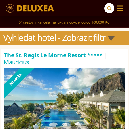
5* cestovní kancelář na luxusní dovolenou od 100.000 Kč.
Vyhledat hotel
 - Zobrazit filtr
*****
The St. Regis Le Morne Resort
|
Maurícius