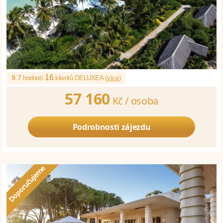
16
9.7
hodnotí
klientů DELUXEA (
více
)
57 160
Kč /
osoba
Podrobnosti zájezdu