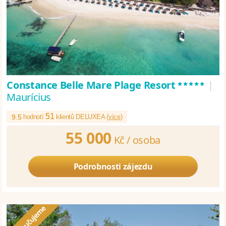
*****
Constance Belle Mare Plage Resort
|
Maurícius
51
9.5
hodnotí
klientů DELUXEA (
více
)
55 000
Kč /
osoba
Podrobnosti zájezdu