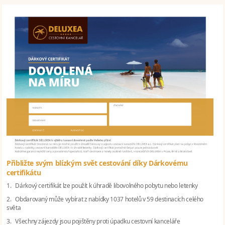
Přibližte svým blízkým svět cestování díky Dárkovému
certifikátu
1. Dárkový certifikát lze použít k úhradě libovolného pobytu nebo letenky
2. Obdarovaný může vybírat z nabídky 1037 hotelů v 59 destinacích celého
světa
3. Všechny zájezdy jsou pojištěny proti úpadku cestovní kanceláře