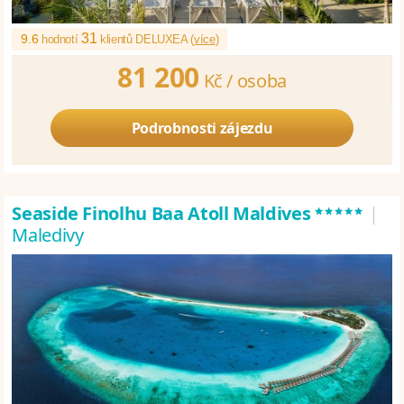
31
9.6
hodnotí
klientů DELUXEA (
více
)
81 200
Kč /
osoba
Podrobnosti zájezdu
*****
Seaside Finolhu Baa Atoll Maldives
|
Maledivy