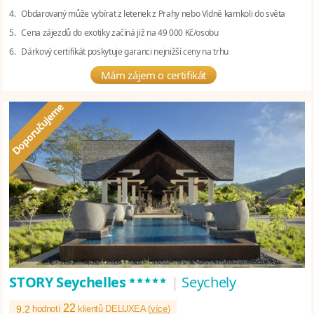
4. Obdarovaný může vybírat z letenek z Prahy nebo Vídně kamkoli do světa
5. Cena zájezdů do exotiky začíná již na 49 000 Kč/osobu
6. Dárkový certifikát poskytuje garanci nejnižší ceny na trhu
Mám zájem o certifikát
*****
STORY Seychelles
|
Seychely
22
9.2
hodnotí
klientů DELUXEA (
více
)