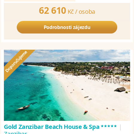
62 610
Kč /
osoba
Podrobnosti zájezdu
*****
Gold Zanzibar Beach House & Spa
|
Zanzibar