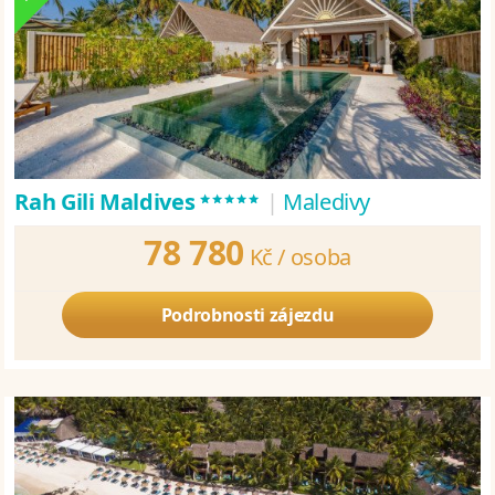
*****
Rah Gili Maldives
|
Maledivy
78 780
Kč /
osoba
Podrobnosti zájezdu