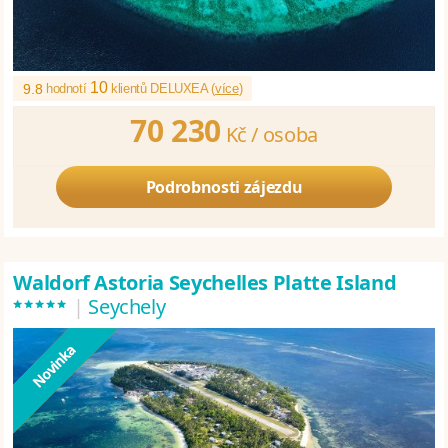
10
9.8
hodnotí
klientů DELUXEA (
více
)
70 230
Kč /
osoba
Podrobnosti zájezdu
Waldorf Astoria Seychelles Platte Island
*****
|
Seychely