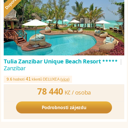
*****
Tulia Zanzibar Unique Beach Resort
|
Zanzibar
41
9.6
hodnotí
klientů DELUXEA (
více
)
78 440
Kč /
osoba
Podrobnosti zájezdu