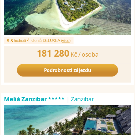
4
9.8
hodnotí
klientů DELUXEA (
více
)
181 280
Kč /
osoba
Podrobnosti zájezdu
*****
Meliá Zanzibar
|
Zanzibar