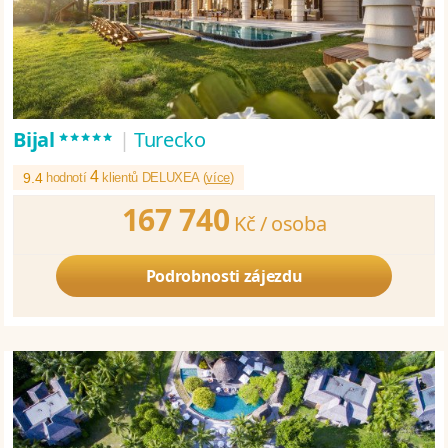
*****
Bijal
|
Turecko
4
9.4
hodnotí
klientů DELUXEA (
více
)
167 740
Kč /
osoba
Podrobnosti zájezdu