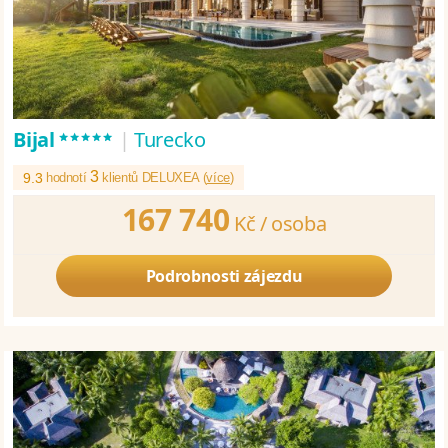
*****
Bijal
|
Turecko
3
9.3
hodnotí
klientů DELUXEA (
více
)
167 740
Kč /
osoba
Podrobnosti zájezdu