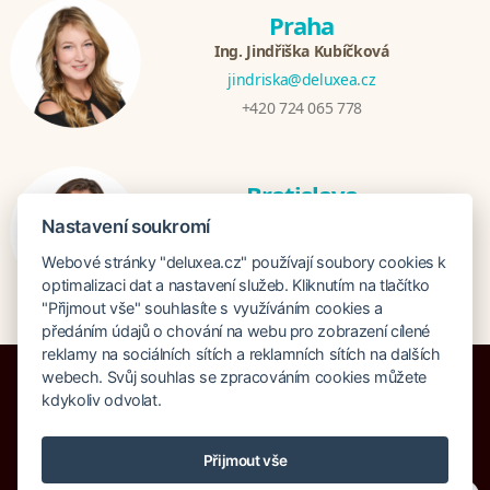
Praha
Ing. Jindřiška Kubíčková
jindriska@deluxea.cz
+420 724 065 778
Bratislava
Katarina Hutníková
Nastavení soukromí
katarina@deluxea.sk
Webové stránky "deluxea.cz" používají soubory cookies k
+421 948 759 074
optimalizaci dat a nastavení služeb. Kliknutím na tlačítko
"Přijmout vše" souhlasíte s využíváním cookies a
předáním údajů o chování na webu pro zobrazení cílené
reklamy na sociálních sítích a reklamních sítích na dalších
webech. Svůj souhlas se zpracováním cookies můžete
kdykoliv odvolat.
Pojištění proti úpadku 125 000 000 Kč
Přijmout vše
O společnosti
Naše ocenění