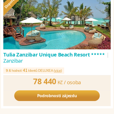
*****
Tulia Zanzibar Unique Beach Resort
|
Zanzibar
41
9.6
hodnotí
klientů DELUXEA (
více
)
78 440
Kč /
osoba
Podrobnosti zájezdu