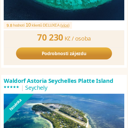
10
9.8
hodnotí
klientů DELUXEA (
více
)
70 230
Kč /
osoba
Podrobnosti zájezdu
Waldorf Astoria Seychelles Platte Island
*****
|
Seychely