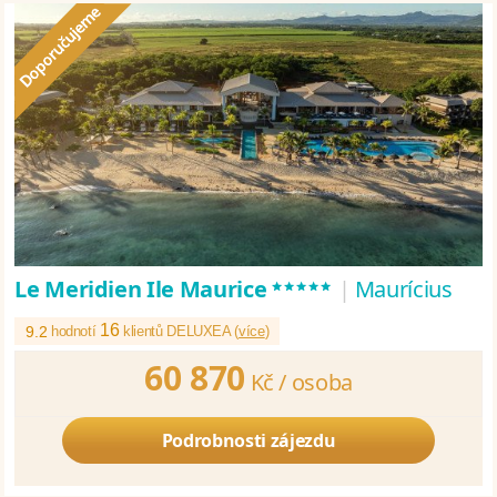
*****
Le Meridien Ile Maurice
|
Maurícius
16
9.2
hodnotí
klientů DELUXEA (
více
)
60 870
Kč /
osoba
Podrobnosti zájezdu