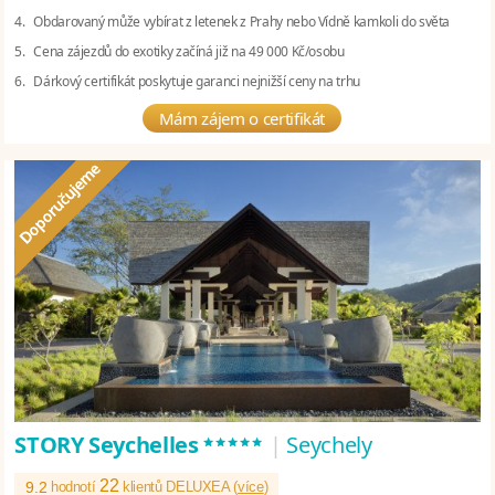
4. Obdarovaný může vybírat z letenek z Prahy nebo Vídně kamkoli do světa
5. Cena zájezdů do exotiky začíná již na 49 000 Kč/osobu
6. Dárkový certifikát poskytuje garanci nejnižší ceny na trhu
Mám zájem o certifikát
*****
STORY Seychelles
|
Seychely
22
9.2
hodnotí
klientů DELUXEA (
více
)