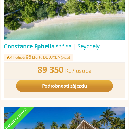
*****
Constance Ephelia
|
Seychely
96
9.4
hodnotí
klientů DELUXEA (
více
)
89 350
Kč /
osoba
Podrobnosti zájezdu