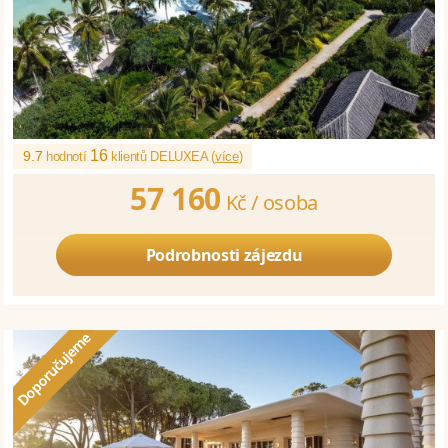
16
9.7
hodnotí
klientů DELUXEA (
více
)
57 160
Kč /
osoba
Podrobnosti zájezdu