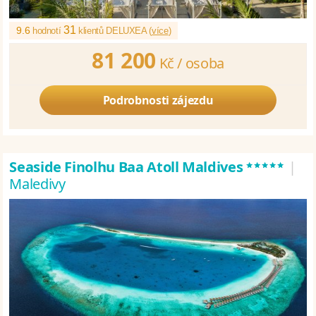
31
9.6
hodnotí
klientů DELUXEA (
více
)
81 200
Kč /
osoba
Podrobnosti zájezdu
*****
Seaside Finolhu Baa Atoll Maldives
|
Maledivy