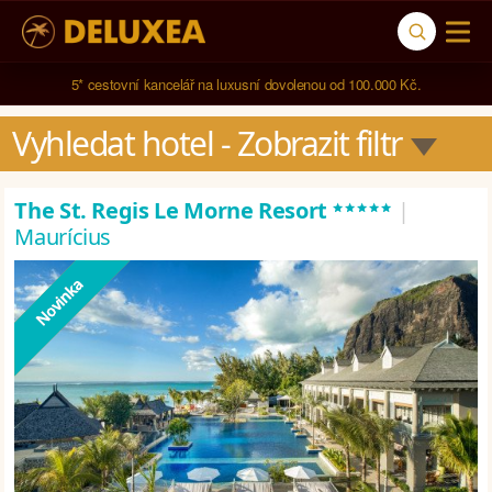
5* cestovní kancelář na luxusní dovolenou od 100.000 Kč.
Vyhledat hotel
 - Zobrazit filtr
*****
The St. Regis Le Morne Resort
|
Maurícius