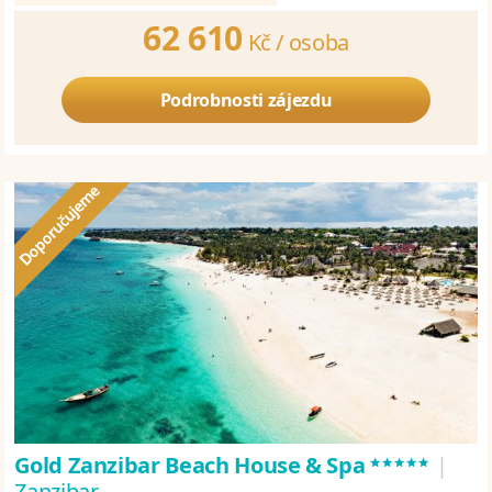
62 610
Kč /
osoba
Podrobnosti zájezdu
*****
Gold Zanzibar Beach House & Spa
|
Zanzibar