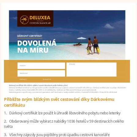
Přibližte svým blízkým svět cestování díky Dárkovému
certifikátu
1. Dárkový certifikát lze použít k úhradě libovolného pobytu nebo letenky
2. Obdarovaný může vybírat z nabídky 1036 hotelů v 59 destinacích celého
světa
3. Všechny zájezdy jsou pojištěny proti úpadku cestovní kanceláře