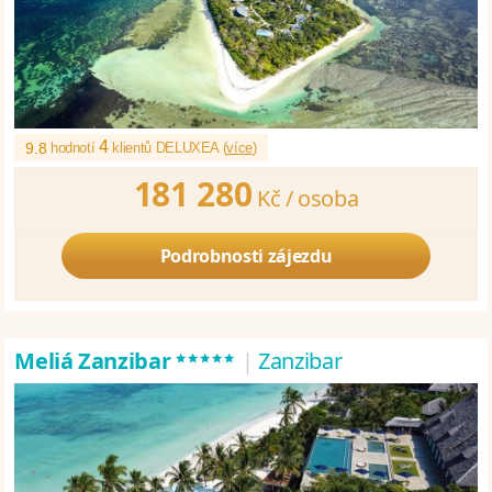
4
9.8
hodnotí
klientů DELUXEA (
více
)
181 280
Kč /
osoba
Podrobnosti zájezdu
*****
Meliá Zanzibar
|
Zanzibar