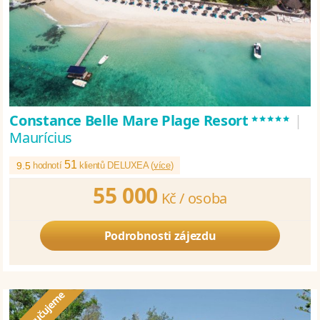
*****
Constance Belle Mare Plage Resort
|
Maurícius
51
9.5
hodnotí
klientů DELUXEA (
více
)
55 000
Kč /
osoba
Podrobnosti zájezdu