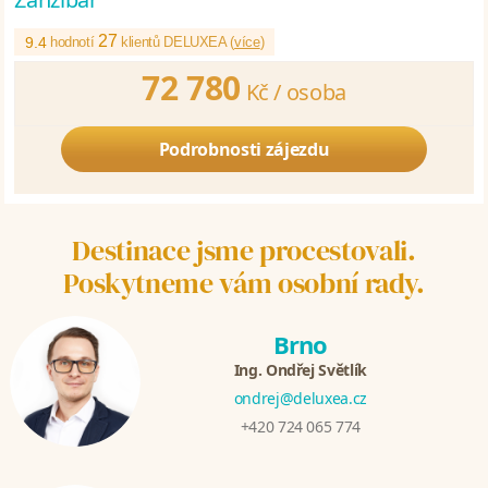
27
9.4
hodnotí
klientů DELUXEA (
více
)
72 780
Kč /
osoba
Podrobnosti zájezdu
Destinace jsme procestovali.
Poskytneme vám osobní rady.
Brno
Ing. Ondřej Světlík
ondrej@deluxea.cz
+420 724 065 774