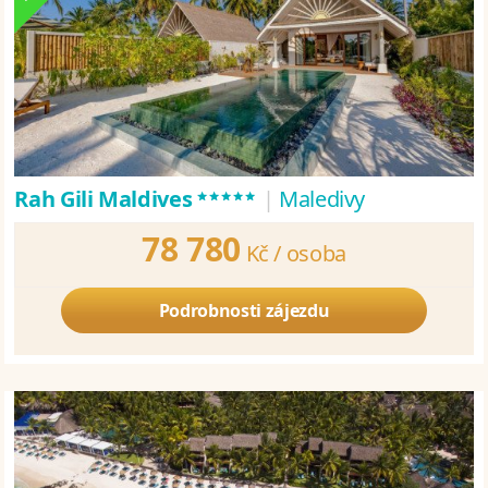
*****
Rah Gili Maldives
|
Maledivy
78 780
Kč /
osoba
Podrobnosti zájezdu