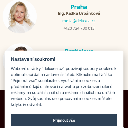
Praha
Ing. Radka Urbánková
radka@deluxea.cz
+420 724 730 013
Bratislava
Katarina Hutníková
Nastavení soukromí
katarina@deluxea.sk
Webové stránky "deluxea.cz" používají soubory cookies k
+421 948 759 074
optimalizaci dat a nastavení služeb. Kliknutím na tlačítko
"Přijmout vše" souhlasíte s využíváním cookies a
předáním údajů o chování na webu pro zobrazení cílené
reklamy na sociálních sítích a reklamních sítích na dalších
webech. Svůj souhlas se zpracováním cookies můžete
kdykoliv odvolat.
Pojištění proti úpadku 125 000 000 Kč
Přijmout vše
O společnosti
Naše ocenění