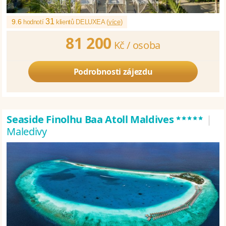
31
9.6
hodnotí
klientů DELUXEA (
více
)
81 200
Kč /
osoba
Podrobnosti zájezdu
*****
Seaside Finolhu Baa Atoll Maldives
|
Maledivy