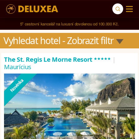
5* cestovní kancelář na luxusní dovolenou od 100.000 Kč.
Vyhledat hotel
 - Zobrazit filtr
*****
The St. Regis Le Morne Resort
|
Maurícius