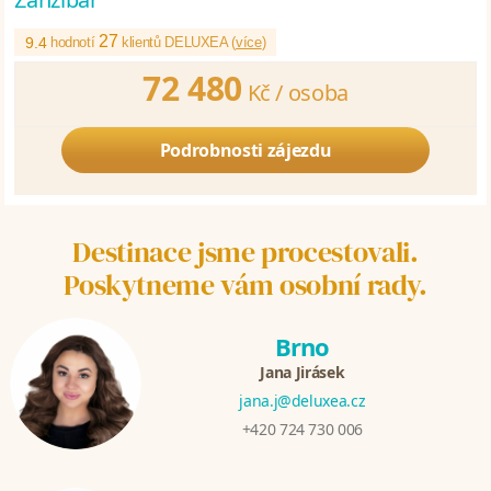
27
9.4
hodnotí
klientů DELUXEA (
více
)
72 480
Kč /
osoba
Podrobnosti zájezdu
Destinace jsme procestovali.
Poskytneme vám osobní rady.
Brno
Jana Jirásek
jana.j@deluxea.cz
+420 724 730 006