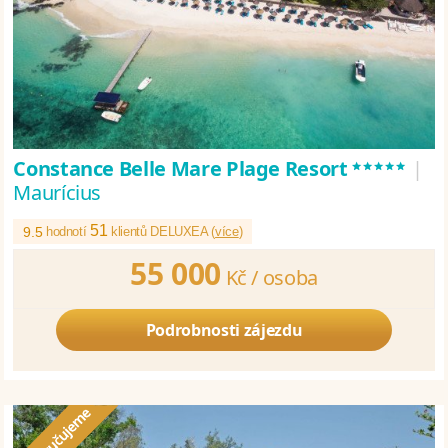
*****
Constance Belle Mare Plage Resort
|
Maurícius
51
9.5
hodnotí
klientů DELUXEA (
více
)
55 000
Kč /
osoba
Podrobnosti zájezdu