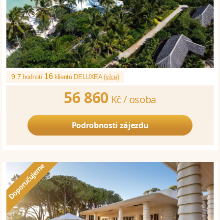
16
9.7
hodnotí
klientů DELUXEA (
více
)
56 860
Kč /
osoba
Podrobnosti zájezdu