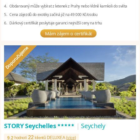
4. Obdarovaný může vybírat z letenek z Prahy nebo Vídně kamkoli do světa
5. Cena zájezdů do exotiky začíná již na 49 000 Kč/osobu
6. Dárkový certifikát poskytuje garanci nejnižší ceny na trhu
Mám zájem o certifikát
*****
STORY Seychelles
|
Seychely
22
9.2
hodnotí
klientů DELUXEA (
více
)