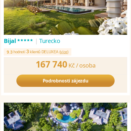
*****
Bijal
|
Turecko
3
9.3
hodnotí
klientů DELUXEA (
více
)
167 740
Kč /
osoba
Podrobnosti zájezdu