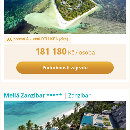
4
9.8
hodnotí
klientů DELUXEA (
více
)
181 180
Kč /
osoba
Podrobnosti zájezdu
*****
Meliá Zanzibar
|
Zanzibar