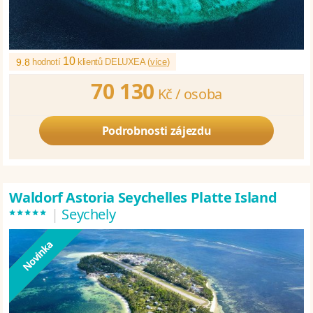
10
9.8
hodnotí
klientů DELUXEA (
více
)
70 130
Kč /
osoba
Podrobnosti zájezdu
Waldorf Astoria Seychelles Platte Island
*****
|
Seychely