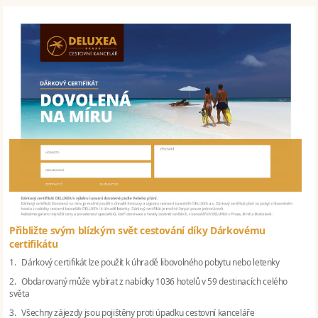
Přibližte svým blízkým svět cestování díky Dárkovému
certifikátu
1. Dárkový certifikát lze použít k úhradě libovolného pobytu nebo letenky
2. Obdarovaný může vybírat z nabídky 1036 hotelů v 59 destinacích celého
světa
3. Všechny zájezdy jsou pojištěny proti úpadku cestovní kanceláře