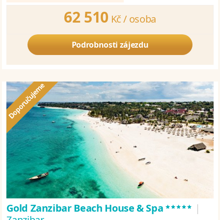
62 510
Kč /
osoba
Podrobnosti zájezdu
*****
Gold Zanzibar Beach House & Spa
|
Zanzibar