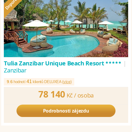
*****
Tulia Zanzibar Unique Beach Resort
|
Zanzibar
41
9.6
hodnotí
klientů DELUXEA (
více
)
78 140
Kč /
osoba
Podrobnosti zájezdu