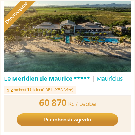
*****
Le Meridien Ile Maurice
|
Maurícius
16
9.2
hodnotí
klientů DELUXEA (
více
)
60 870
Kč /
osoba
Podrobnosti zájezdu