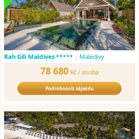
*****
Rah Gili Maldives
|
Maledivy
78 680
Kč /
osoba
Podrobnosti zájezdu