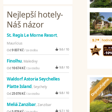
Nejlepší hotely
-
Náš názor
St. Regis Le Morne Resort
,
*
hodnot
9.7
Maurícius
9.6 / 10
Od
9 837 Kč
/ za osobu
Finolhu
, Maledivy
9.8 / 10
Od
10 674 Kč
/ za osobu
Waldorf Astoria Seychelles
Platte Island
, Seychely
9.8 / 10
Od
25 076 Kč
/ za osobu
Meliá Zanzibar
, Zanzibar
9.7 / 10
Od
5 879 Kč
/ za osobu