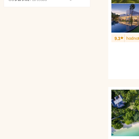
*
hodnot
9.3