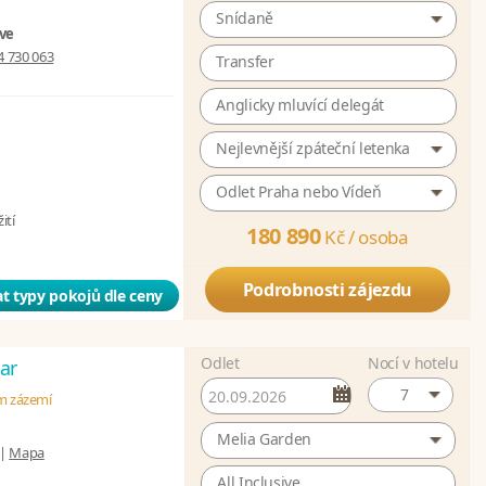
Snídaně
ive
4 730 063
Transfer
Anglicky mluvící delegát
Nejlevnější zpáteční letenka
Odlet Praha nebo Vídeň
ití
180 890
Kč /
osoba
Podrobnosti zájezdu
t typy pokojů dle ceny
Odlet
Nocí v hotelu
ar
7
ém zázemí
Melia Garden
|
Mapa
All Inclusive