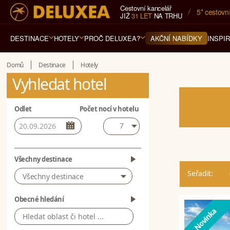
Cestovní kancelář
5* cestovn
JIŽ
31 LET
NA TRHU
DESTINACE
HOTELY
PROČ DELUXEA?
INSPI
AKČNÍ NABÍDKY
Domů
Destinace
Hotely
Vyhledat hotel
Odlet
Počet nocí v hotelu
7
Všechny destinace
Seřadit:
Všechny destinace
Obecné hledání