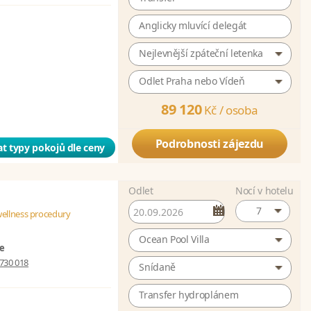
Anglicky mluvící delegát
Nejlevnější zpáteční letenka
Odlet Praha nebo Vídeň
89 120
Kč /
osoba
Podrobnosti zájezdu
t typy pokojů dle ceny
Odlet
Nocí v hotelu
7
wellness procedury
Ocean Pool Villa
ze
730 018
Snídaně
Transfer hydroplánem