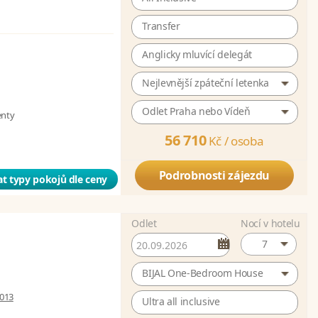
Transfer
Anglicky mluvící delegát
Nejlevnější zpáteční letenka
Odlet Praha nebo Vídeň
enty
56 710
Kč /
osoba
Podrobnosti zájezdu
t typy pokojů dle ceny
Odlet
Nocí v hotelu
7
BIJAL One-Bedroom House
 013
Ultra all inclusive