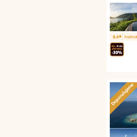
*
hodnot
9.4