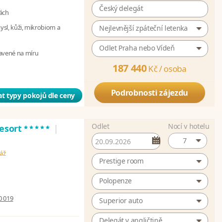
Český delegát
ách
mysl, kůži, mikrobiom a
Nejlevnější zpáteční letenka
Odlet Praha nebo Vídeň
avené na míru
187 440
Kč /
osoba
Podrobnosti zájezdu
t typy pokojů dle ceny
Odlet
Nocí v hotelu
*****
Resort
|
7
láž
Prestige room
Polopenze
0 019
Superior auto
Delegát v angličtině