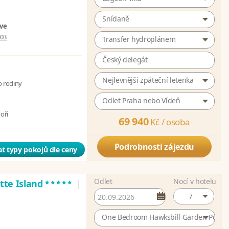
Snídaně
ive
003
Transfer hydroplánem
Český delegát
Nejlevnější zpáteční letenka
o rodiny
Odlet Praha nebo Vídeň
moři
69 940
Kč /
osoba
Podrobnosti zájezdu
t typy pokojů dle ceny
Odlet
Nocí v hotelu
*****
atte Island
|
7
One Bedroom Hawksbill Garden Pool Vi