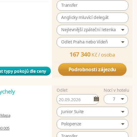
Transfer
Anglicky mluvící delegát
Nejlevnější zpáteční letenka
Odlet Praha nebo Vídeň
167 340
Kč /
osoba
Podrobnosti zájezdu
t typy pokojů dle ceny
Odlet
Nocí v hotelu
ychely
7
Junior Suite
|
Mapa
Polopenze
30 005
Transfer