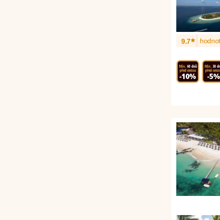
*
hodnot
9.7