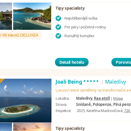
Tipy specialisty
Nejoblíbenější volba
Pro páry i početné rodiny
í 96 klientů DELUXEA
Rozsáhlý komplex
Detail hotelu
Porovna
*****
Joali Being
|
Maledivy
Luxusní resort zaměřený na transformační a 
Lokalita:
Maledivy,
Raa atoll
|
Mapa
Strava:
Snídaně, Polopenze, Plná pen
Inspekce:
2025, Kateřina Mackovičová,
724 
Tipy specialisty