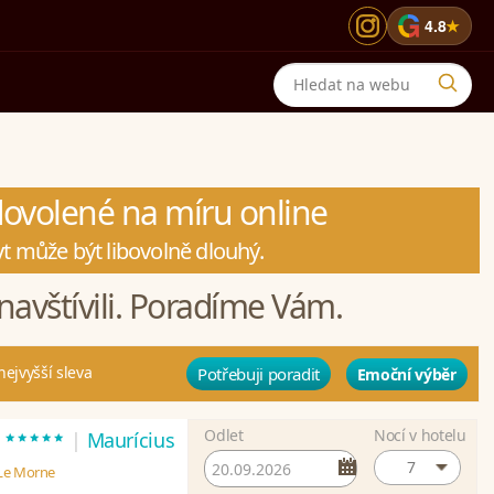
G
4.8
★
 dovolené na míru online
t může být libovolně dlouhý.
navštívili. Poradíme Vám.
nejvyšší sleva
Potřebuji poradit
Emoční výběr
Odlet
Nocí v hotelu
*****
t
|
Maurícius
7
 Le Morne