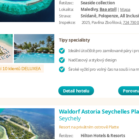
Řetězec:
Seaside collection
Lokalita:
Maledivy,
Baa atoll
|
Mapa
Strava:
Snídaně, Polopenze, All Inclus
Inspekce:
2025, Pavlína Zbořilová,
724 730 
Tipy specialisty
Ideální útočiště pro zamilované páry i pr
Nadčasový a stylový design
í 10 klientů DELUXEA
Široké vyžití pro volný čas na souši i na 
Detail hotelu
Porovna
Waldorf Astoria Seychelles Pl
Seychely
Resort na privátním ostrově Platte
Řetězec:
Hilton Hotels & Resorts