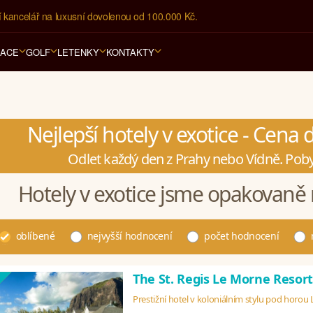
í kancelář na luxusní dovolenou od 100.000 Kč.
RACE
GOLF
LETENKY
KONTAKTY
Nejlepší hotely v exotice - Cena
Odlet každý den z Prahy nebo Vídně. Poby
Hotely v exotice jsme opakovaně 
oblíbené
nejvyšší hodnocení
počet hodnocení
The St. Regis Le Morne Resor
Prestižní hotel v koloniálním stylu pod horou