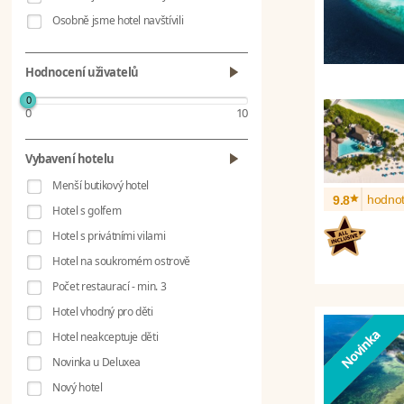
Osobně jsme hotel navštívili
Hodnocení uživatelů
0
0
10
Vybavení hotelu
Menší butikový hotel
*
hodnot
9.8
Hotel s golfem
Hotel s privátními vilami
Hotel na soukromém ostrově
Počet restaurací - min. 3
Hotel vhodný pro děti
Hotel neakceptuje děti
Novinka u Deluxea
Nový hotel