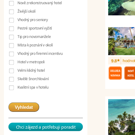
Nově zrekonstruovaný hotel
Živější okolí
Vhodný pro seniory
Pestré sportovní vyžití
Tip pro novomanžele
Místa k poznání v okolí
Vhodný pro firemní incentivu
*
hodnot
9.8
Hotel v metropoli
Velmi klidný hotel
Skvělé šnorchlování
Kvalitní spa v hotelu
Vyhledat
Chci zájezd a potřebuji poradit