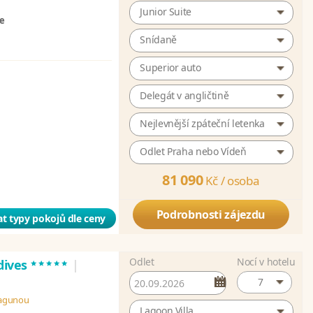
Junior Suite
ze
Snídaně
Superior auto
Delegát v angličtině
Nejlevnější zpáteční letenka
Odlet Praha nebo Vídeň
81 090
Kč /
osoba
Podrobnosti zájezdu
t typy pokojů dle ceny
Odlet
Nocí v hotelu
*****
dives
|
7
 lagunou
Lagoon Villa