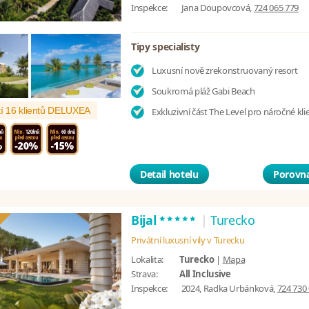
Inspekce:
Jana Doupovcová,
724 065 779
Tipy specialisty
Luxusní nově zrekonstruovaný resort
Soukromá pláž Gabi Beach
í 16 klientů DELUXEA
Exkluzivní část The Level pro náročné kli
Detail hotelu
Porovna
*****
Bijal
|
Turecko
Privátní luxusní vily v Turecku
Lokalita:
Turecko
|
Mapa
Strava:
All Inclusive
Inspekce:
2024, Radka Urbánková,
724 730