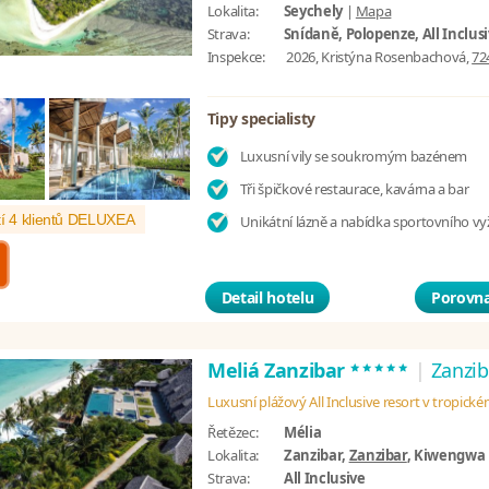
Lokalita:
Seychely
|
Mapa
Strava:
Snídaně, Polopenze, All Inclus
Inspekce:
2026, Kristýna Rosenbachová,
72
Tipy specialisty
Luxusní vily se soukromým bazénem
Tři špičkové restaurace, kavárna a bar
í 4 klientů DELUXEA
Unikátní lázně a nabídka sportovního vyž
Detail hotelu
Porovna
*****
Meliá Zanzibar
|
Zanzib
Luxusní plážový All Inclusive resort v tropick
Řetězec:
Mélia
Lokalita:
Zanzibar,
Zanzibar
, Kiwengwa
Strava:
All Inclusive