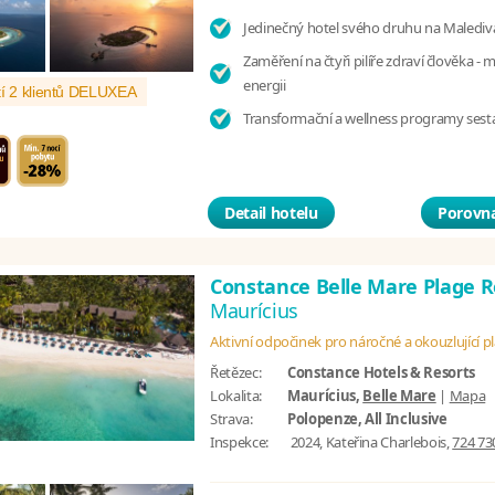
Jedinečný hotel svého druhu na Malediv
Zaměření na čtyři pilíře zdraví člověka - 
energii
í 2 klientů DELUXEA
Transformační a wellness programy sest
Detail hotelu
Porovna
Constance Belle Mare Plage 
Maurícius
Aktivní odpočinek pro náročné a okouzlující p
Řetězec:
Constance Hotels & Resorts
Lokalita:
Maurícius,
Belle Mare
|
Mapa
Strava:
Polopenze, All Inclusive
Inspekce:
2024, Kateřina Charlebois,
724 73