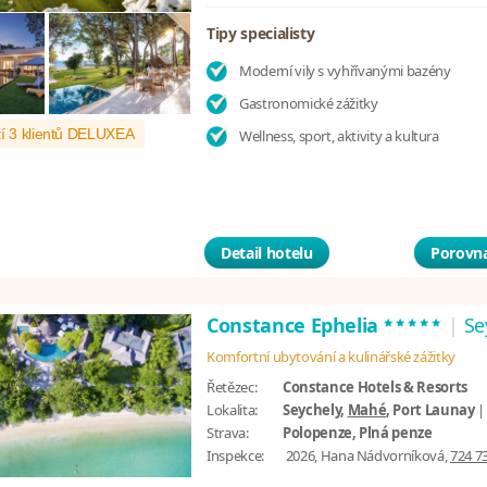
Tipy specialisty
Moderní vily s vyhřívanými bazény
Gastronomické zážitky
í 3 klientů DELUXEA
Wellness, sport, aktivity a kultura
Detail hotelu
Porovna
*****
Constance Ephelia
|
Se
Komfortní ubytování a kulinářské zážitky
Řetězec:
Constance Hotels & Resorts
Lokalita:
Seychely,
Mahé
, Port Launay
Strava:
Polopenze, Plná penze
Inspekce:
2026, Hana Nádvorníková,
724 7