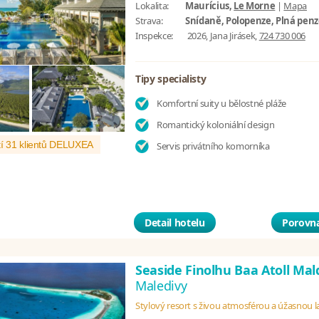
Lokalita:
Maurícius,
Le Morne
|
Mapa
Strava:
Snídaně, Polopenze, Plná pen
Inspekce:
2026, Jana Jirásek,
724 730 006
Tipy specialisty
Komfortní suity u bělostné pláže
Romantický koloniální design
í 31 klientů DELUXEA
Servis privátního komorníka
Detail hotelu
Porovna
Seaside Finolhu Baa Atoll Mal
Maledivy
Stylový resort s živou atmosférou a úžasnou