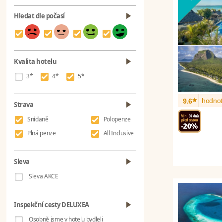
Hledat dle počasí
Kvalita hotelu
3*
4*
5*
*
hodnot
9.6
Strava
Snídaně
Polopenze
Plná penze
All Inclusive
Sleva
Sleva AKCE
Inspekční cesty DELUXEA
Osobně jsme v hotelu bydleli