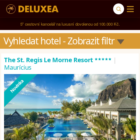
5* cestovní kancelář na luxusní dovolenou od 100.000 Kč.
Vyhledat hotel
 - Zobrazit filtr
*****
The St. Regis Le Morne Resort
|
Maurícius