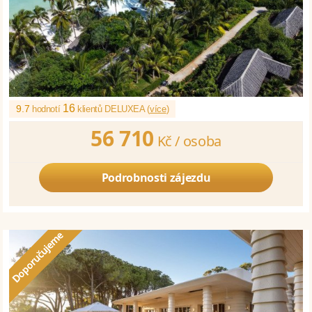
16
9.7
hodnotí
klientů DELUXEA (
více
)
56 710
Kč /
osoba
Podrobnosti zájezdu