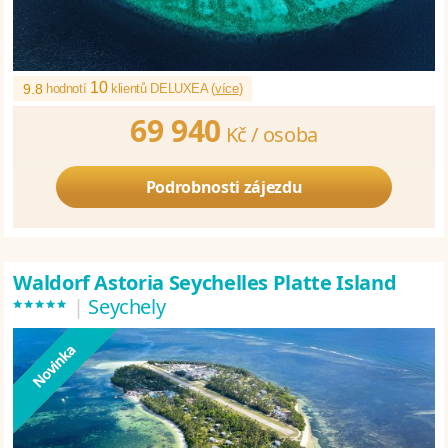
10
9.8
hodnotí
klientů DELUXEA (
více
)
69 940
Kč /
osoba
Podrobnosti zájezdu
Waldorf Astoria Seychelles Platte Island
*****
|
Seychely