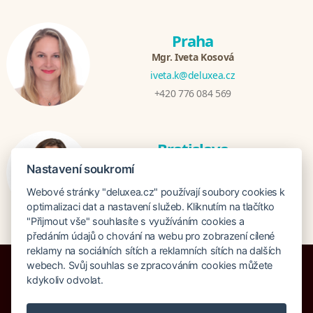
Praha
Mgr. Iveta Kosová
iveta.k@deluxea.cz
+420 776 084 569
Bratislava
Katarina Hutníková
Nastavení soukromí
katarina@deluxea.sk
Webové stránky "deluxea.cz" používají soubory cookies k
+421 948 759 074
optimalizaci dat a nastavení služeb. Kliknutím na tlačítko
"Přijmout vše" souhlasíte s využíváním cookies a
předáním údajů o chování na webu pro zobrazení cílené
reklamy na sociálních sítích a reklamních sítích na dalších
webech. Svůj souhlas se zpracováním cookies můžete
kdykoliv odvolat.
Pojištění proti úpadku 125 000 000 Kč