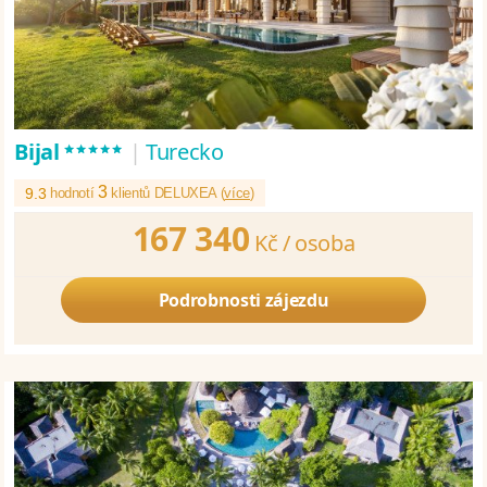
*****
Bijal
|
Turecko
3
9.3
hodnotí
klientů DELUXEA (
více
)
167 340
Kč /
osoba
Podrobnosti zájezdu