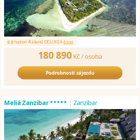
4
9.8
hodnotí
klientů DELUXEA (
více
)
180 890
Kč /
osoba
Podrobnosti zájezdu
*****
Meliá Zanzibar
|
Zanzibar