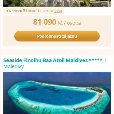
31
9.6
hodnotí
klientů DELUXEA (
více
)
81 090
Kč /
osoba
Podrobnosti zájezdu
*****
Seaside Finolhu Baa Atoll Maldives
|
Maledivy