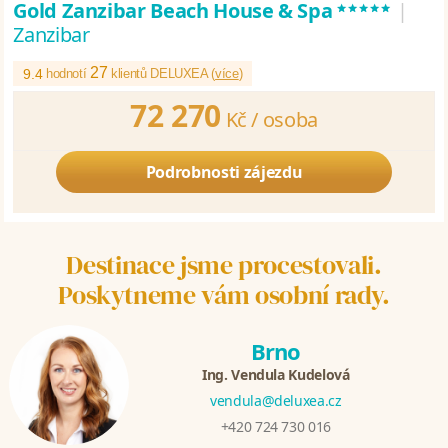
*****
Gold Zanzibar Beach House & Spa
|
Zanzibar
27
9.4
hodnotí
klientů DELUXEA (
více
)
72 270
Kč /
osoba
Podrobnosti zájezdu
Destinace jsme procestovali.
Poskytneme vám osobní rady.
Brno
Ing. Vendula Kudelová
vendula@deluxea.cz
+420 724 730 016