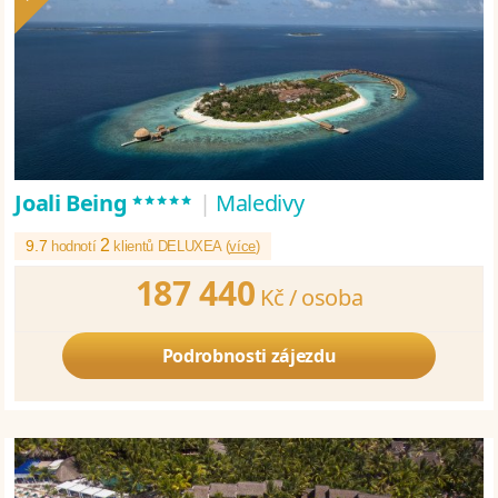
*****
Joali Being
|
Maledivy
2
9.7
hodnotí
klientů DELUXEA (
více
)
187 440
Kč /
osoba
Podrobnosti zájezdu