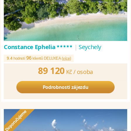
*****
Constance Ephelia
|
Seychely
96
9.4
hodnotí
klientů DELUXEA (
více
)
89 120
Kč /
osoba
Podrobnosti zájezdu