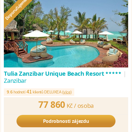
*****
Tulia Zanzibar Unique Beach Resort
|
Zanzibar
41
9.6
hodnotí
klientů DELUXEA (
více
)
77 860
Kč /
osoba
Podrobnosti zájezdu