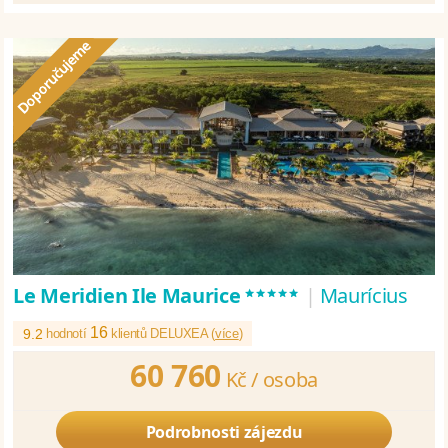
*****
Le Meridien Ile Maurice
|
Maurícius
16
9.2
hodnotí
klientů DELUXEA (
více
)
60 760
Kč /
osoba
Podrobnosti zájezdu