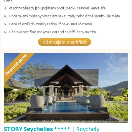
světa
3. Všechny zájezdy jsou pojištěny proti úpadku cestovní kanceláře
4. Obdarovaný může vybírat z letenek z Prahy nebo Vídně kamkoli do světa
5. Cena zájezdů do exotiky začíná již na 49 000 Kč/osobu
6. Dárkový certifikát poskytuje garanci nejnižší ceny na trhu
Mám zájem o certifikát
*****
STORY Seychelles
|
Seychely