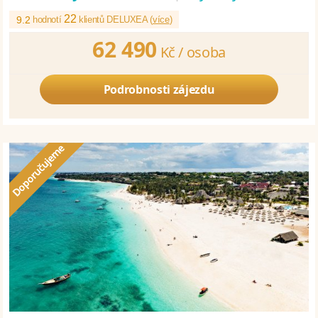
22
9.2
hodnotí
klientů DELUXEA (
více
)
62 490
Kč /
osoba
Podrobnosti zájezdu