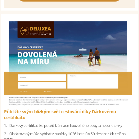
Přibližte svým blízkým svět cestování díky Dárkovému
certifikátu
1. Dárkový certifikát lze použít k úhradě libovolného pobytu nebo letenky
2. Obdarovaný může vybírat z nabídky 1036 hotelů v 59 destinacích celého