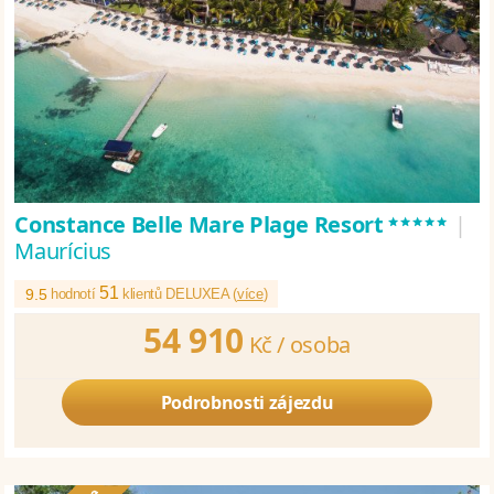
*****
Constance Belle Mare Plage Resort
|
Maurícius
51
9.5
hodnotí
klientů DELUXEA (
více
)
54 910
Kč /
osoba
Podrobnosti zájezdu