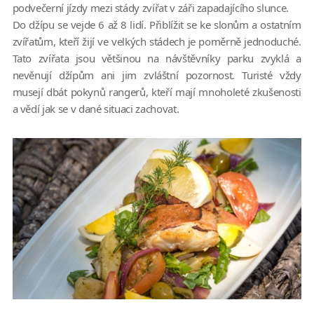
podvečerní jízdy mezi stády zvířat v záři zapadajícího slunce.
Do džípu se vejde 6 až 8 lidí. Přiblížit se ke slonům a ostatním
zvířatům, kteří žijí ve velkých stádech je poměrně jednoduché.
Tato zvířata jsou většinou na návštěvníky parku zvyklá a
nevěnují džípům ani jim zvláštní pozornost. Turisté vždy
musejí dbát pokynů rangerů, kteří mají mnoholeté zkušenosti
a vědí jak se v dané situaci zachovat.