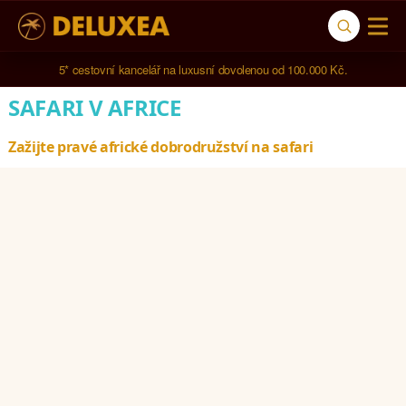
5* cestovní kancelář na luxusní dovolenou od 100.000 Kč.
SAFARI V AFRICE
Zažijte pravé africké dobrodružství na safari