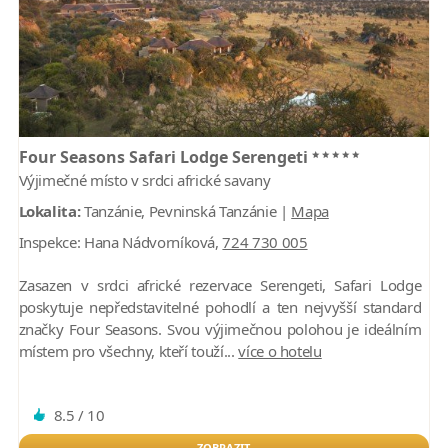
*****
Four Seasons Safari Lodge Serengeti
Výjimečné místo v srdci africké savany
Lokalita:
Tanzánie, Pevninská Tanzánie |
Mapa
Inspekce:
Hana Nádvorníková,
724 730 005
Zasazen v srdci africké rezervace Serengeti, Safari Lodge
poskytuje nepředstavitelné pohodlí a ten nejvyšší standard
značky Four Seasons. Svou výjimečnou polohou je ideálním
místem pro všechny, kteří touží...
více o hotelu
8.5 / 10
ZOBRAZIT