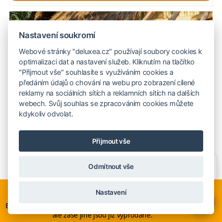
Nastavení soukromí
Webové stránky "deluxea.cz" používají soubory cookies k
optimalizaci dat a nastavení služeb. Kliknutím na tlačítko
"Přijmout vše" souhlasíte s využíváním cookies a
předáním údajů o chování na webu pro zobrazení cílené
reklamy na sociálních sítích a reklamních sítích na dalších
webech. Svůj souhlas se zpracováním cookies můžete
kdykoliv odvolat.
*****
JAO CAMP – PREMIER
Přijmout vše
Scenérie, které jinde neuvidíte
Potřebujete poradit?
Zeptejte se našeho asistenta
Lokalita:
Botswana |
Mapa
Odmítnout vše
Chettyho
.
Dopřejte si autentické africké zážitky v srdci delty řeky
Nyní je ideální čas na rozhodování o letní dovolené, ať ji
Nastavení
Okavango. Luxusní Jao Camp se nachází v mokřadové oblasti
neřešíte na poslední chvíli. Smartwings i Austrian lety po
×
Evropě neruší. Mnohé hotely v Evropě stále nabízí akční ceny,
s lužními lesy a rozsáhlými vodními plochami řeky. Devět
ale zase jiné jsou již vyprodané.
prostorných a exkluzivně...
více o hotelu