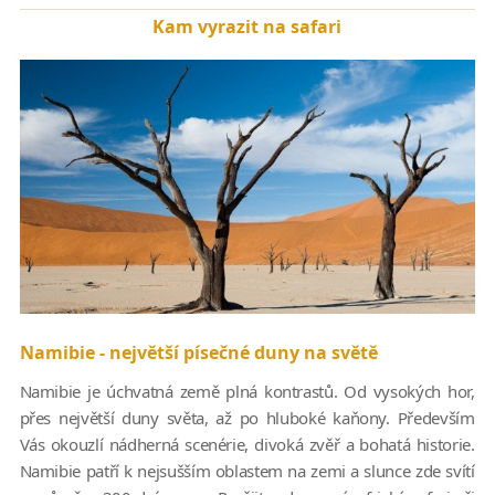
Kam vyrazit na safari
Namibie - největší písečné duny na světě
Namibie je úchvatná země plná kontrastů. Od vysokých hor,
přes největší duny světa, až po hluboké kaňony. Především
Vás okouzlí nádherná scenérie, divoká zvěř a bohatá historie.
Namibie patří k nejsušším oblastem na zemi a slunce zde svítí