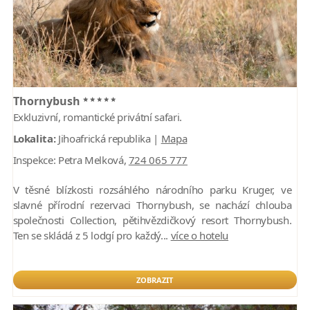
*****
Thornybush
Exkluzivní, romantické privátní safari.
Lokalita:
Jihoafrická republika |
Mapa
Inspekce:
Petra Melková,
724 065 777
V těsné blízkosti rozsáhlého národního parku Kruger, ve
slavné přírodní rezervaci Thornybush, se nachází chlouba
společnosti Collection, pětihvězdičkový resort Thornybush.
Ten se skládá z 5 lodgí pro každý...
více o hotelu
ZOBRAZIT