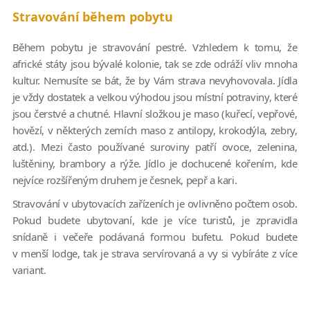
Stravování během pobytu
Během pobytu je stravování pestré. Vzhledem k tomu, že
africké státy jsou bývalé kolonie, tak se zde odráží vliv mnoha
kultur. Nemusíte se bát, že by Vám strava nevyhovovala. Jídla
je vždy dostatek a velkou výhodou jsou místní potraviny, které
jsou čerstvé a chutné. Hlavní složkou je maso (kuřecí, vepřové,
hovězí, v některých zemích maso z antilopy, krokodýla, zebry,
atd.). Mezi často používané suroviny patří ovoce, zelenina,
luštěniny, brambory a rýže. Jídlo je dochucené kořením, kde
nejvíce rozšířeným druhem je česnek, pepř a kari.
Stravování v ubytovacích zařízeních je ovlivněno počtem osob.
Pokud budete ubytovaní, kde je více turistů, je zpravidla
snídaně i večeře podávaná formou bufetu. Pokud budete
v menší lodge, tak je strava servírovaná a vy si vybíráte z více
variant.