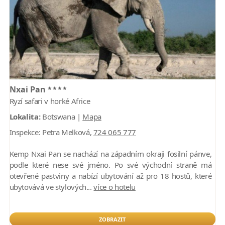
****
Nxai Pan
Ryzí safari v horké Africe
Lokalita:
Botswana |
Mapa
Inspekce:
Petra Melková,
724 065 777
Kemp Nxai Pan se nachází na západním okraji fosilní pánve,
podle které nese své jméno. Po své východní straně má
otevřené pastviny a nabízí ubytování až pro 18 hostů, které
ubytovává ve stylových...
více o hotelu
ZOBRAZIT