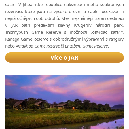
safari. V Jihoafrické republice naleznete mnoho soukromých
rezervací, které jsou na vysoké úrovni a naplní očekávání i
nejnáročnějších dobrodruhů. Mezi nejznámější safari destinaci
v JAR patří především slavný Krugerův národní park,
Thornybush Game Reserve s možností „off-road safari“,
Kariega Game Reserve s dobrodružnými výpravami s rangery
nebo
Amakhosi Game Reserve
či
Entabeni Game Reserve
.
Více o JAR