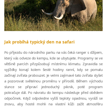
Jak probíhá typický den na safari
Po příjezdu do národního parku na vás čeká ranger s džípem,
který vás odveze do kempu, kde se ubytujete. Programy se ve
většině parcích přizpůsobují místnímu klimatu. Zpravidla se
vyjížďky konají kolem šesté hodiny ranní, kdy se pomalu
začínají zvířata probouzet. Je velmi zajímavé tato zvířata slyšet
a pozorovat světelnou proměnu v přírodě. Během východu
slunce se připraví jednoduchý piknik, poté program
pokračuje dál. Po návratu do kempu následuje před obědem
odpočinek. Když odpoledne vyšší teploty opadnou, vyráží se
znovu, aby hosté mohli na vlastní kůži zažít atmosféru