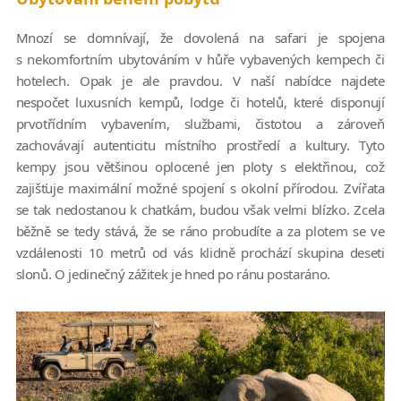
Mnozí se domnívají, že dovolená na safari je spojena
s nekomfortním ubytováním v hůře vybavených kempech či
hotelech. Opak je ale pravdou. V naší nabídce najdete
nespočet luxusních kempů, lodge či hotelů, které disponují
prvotřídním vybavením, službami, čistotou a zároveň
zachovávají autenticitu místního prostředí a kultury. Tyto
kempy jsou většinou oplocené jen ploty s elektřinou, což
zajišťuje maximální možné spojení s okolní přírodou. Zvířata
se tak nedostanou k chatkám, budou však velmi blízko. Zcela
běžně se tedy stává, že se ráno probudíte a za plotem se ve
vzdálenosti 10 metrů od vás klidně prochází skupina deseti
slonů. O jedinečný zážitek je hned po ránu postaráno.