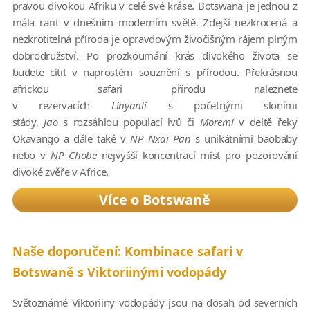
pravou divokou Afriku v celé své kráse. Botswana je jednou z
mála rarit v dnešním moderním světě. Zdejší nezkrocená a
nezkrotitelná příroda je opravdovým živočišným rájem plným
dobrodružství. Po prozkoumání krás divokého života se
budete cítit v naprostém souznění s přírodou. Překrásnou
africkou safari přírodu naleznete
v rezervacích
Linyanti
s početnými sloními
stády,
Jao
s rozsáhlou populací lvů či
Moremi
v deltě řeky
Okavango a dále také v
NP Nxai Pan
s unikátními baobaby
nebo v
NP Chobe
nejvyšší koncentrací míst pro pozorování
divoké zvěře v Africe.
Více o Botswaně
Naše doporučení: Kombinace safari v
Botswaně s Viktoriinými vodopády
Světoznámé Viktoriiny vodopády jsou na dosah od severních