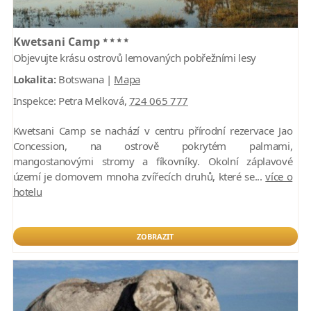
****
Kwetsani Camp
Objevujte krásu ostrovů lemovaných pobřežními lesy
Lokalita:
Botswana |
Mapa
Inspekce:
Petra Melková,
724 065 777
Kwetsani Camp se nachází v centru přírodní rezervace Jao
Concession, na ostrově pokrytém palmami,
mangostanovými stromy a fíkovníky. Okolní záplavové
území je domovem mnoha zvířecích druhů, které se...
více o
hotelu
ZOBRAZIT