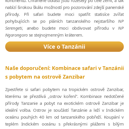
kontinentu. Chráněné oblasti jsou rozesety po celé zemi, a tak
nabízí širokou škálu možností pro pozorování zdejší panenské
přírody. Při safari budete moci spatřit statisíce zvířat
pohybujících se po pláních tanzanského nejstaršího
NP
Serengeti
, anebo budete moci obdivovat přírodu v
NP
Ngorongoro
se stejnojmenným kráterem.
Více o Tanzánii
Naše doporučení: Kombinace safari v Tanzánii
s pobytem na ostrově Zanzibar
Zpestřete si safari pobytem na tropickém ostrově Zanzibar,
kterému se přezdívá „ostrov koření“. Kombinace nedotčené
přírody Tanzanie a pobyt na exotickém ostrově Zanzibar je
ideální volba. Ostrov je součástí Tanzánie a leží v Indickém
oceánu pouhých 40 km od tanzanského pobřeží. Koupání v
teplém Indickém oceánu s překrásnými plážemi s bílým