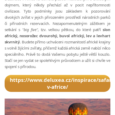
dojmem, který někdy přechází až v pocit nepřítomnosti
civilizace. Tyto podmínky jsou základem k pozorování
divokých zvířat v jejich přirozeném prostředí národních parků
či přírodních rezervacích. Nezapomenutelným zážitkem je
setkání s
"big five"
, tzv. velkou pětkou, do které patří
slon
africký, nosorožec dvourohý, buvol africký, lev a levhart
skvrnitý
. Budete přímo uchváceni rozmanitostí africké krajiny
s volně žijícími zvířaty, přičemž každá africká země nabízí něco
speciálního. Právě to dodá Vašemu pobytu ještě větší kouzlo.
Stačí se jen vydat se spolehlivým průvodcem a užít si chvíle ve
spojení s přírodou.
https://www.deluxea.cz/inspirace/safari-
v-africe/