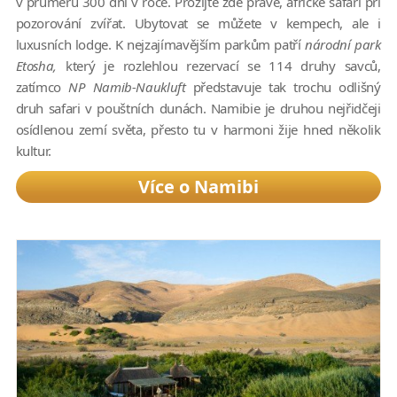
v průměru 300 dní v roce. Prožijte zde pravé, africké safari při
pozorování zvířat. Ubytovat se můžete v kempech, ale i
luxusních lodge. K nejzajímavějším parkům patří
národní park
Etosha,
který je rozlehlou rezervací se 114 druhy savců,
zatímco
NP Namib-Naukluft
představuje tak trochu odlišný
druh safari v pouštních dunách. Namibie je druhou nejřidčeji
osídlenou zemí světa, přesto tu v harmoni žije hned několik
kultur.
Více o Namibi