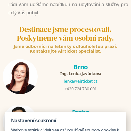
rádi Vám uděláme nabídku i na ubytování a služby pro
celý Váš pobyt.
Destinace jsme procestovali.
Poskytneme vám osobní rady.
Jsme odborníci na letenky s dlouholetou praxí.
Kontaktujte Airticket Specialist.
Brno
Ing. Lenka Javůrková
lenka@airticket.cz
+420 724 730 001
Praha
Mgr. Roman Švec
Nastavení soukromí
roman@airticket.cz
Webové stránky "deluxea.cz" používají soubory cookies k