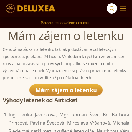
Poradíme s dovolenou na míru.
Mám zájem o letenku
Cenová nabídka na letenky, tak jak ji dostáváme od leteckých
společností, je platná 24 hodin. Vzhledem k rychlým změnám cen
ropy a na ni závislých palivových příplatků se může měnit i
výsledná cena letenek. Vyhrazujeme si právo upravit cenu letenky,
pokud rezervaci potvrdíte až po několika dnech.
Mám zájem o letenku
Výhody letenek od Airticket
Ing. Lenka Javůrková, Mgr. Roman Švec, Bc. Barbora
Princová, Pavlína Švecová, Miroslava Vršanová, Michala
Riedelová patří mezi zkušené letenkáře. Navrhnou Vám