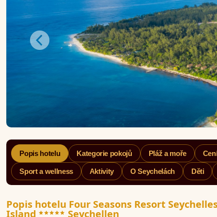
Popis hotelu
Kategorie pokojů
Pláž a moře
Cení
Sport a wellness
Aktivity
O Seychelách
Děti
Popis hotelu Four Seasons Resort Seychelle
*****
Island
Seychellen