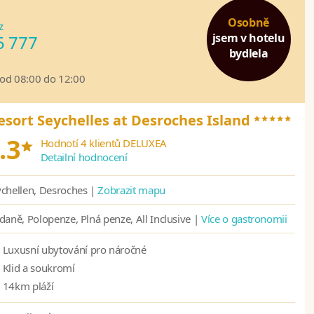
Osobně
z
jsem v hotelu
5 777
bydlela
 od 08:00 do 12:00
*****
esort Seychelles at Desroches Island
*
.3
Hodnotí 4 klientů DELUXEA
Detailní hodnocení
chellen, Desroches |
Zobrazit mapu
daně, Polopenze, Plná penze, All Inclusive |
Více o gastronomii
Luxusní ubytování pro náročné
Klid a soukromí
14km pláží