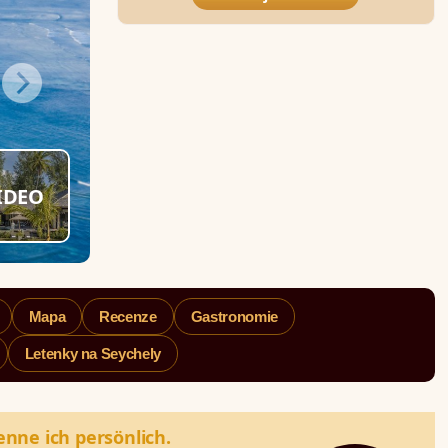
IDEO
Mapa
Recenze
Gastronomie
Letenky na Seychely
enne ich persönlich.