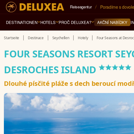
Reiseagentur
5* cestovní kancel
DESTINATIONEN
HOTELS
PROČ DELUXEA?
I
AKČNÍ NABÍDKY
Startseite
Destinace
Seychellen
Hotely
Four Seasons at Desroc
FOUR SEASONS RESORT SEY
*****
DESROCHES ISLAND
Dlouhé písčité pláže s dech beroucí mod