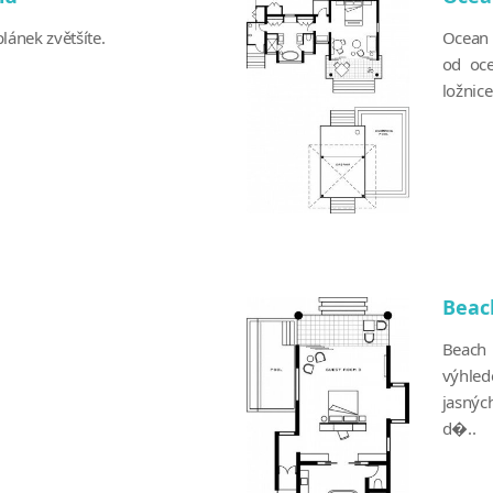
lánek zvětšíte.
Ocean 
od oce
ložnice
Beach
Beach 
výhled
jasnýc
d�..