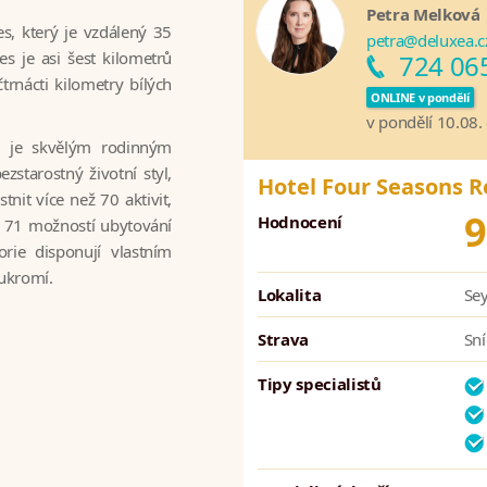
Petra Melková
s, který je vzdálený 35
petra@deluxea.c
s je asi šest kilometrů
724 06
trnácti kilometry bílých
ONLINE v pondělí
v pondělí 10.08.
rý je skvělým rodinným
ezstarostný životní styl,
Hotel Four Seasons R
nit více než 70 aktivit,
9
Hodnocení
zí 71 možností ubytování
rie disponují vlastním
oukromí.
Lokalita
Sey
Strava
Sní
Tipy specialistů