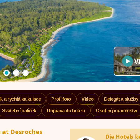
V
k a rychlá kalkulace
Profi foto
Video
Delegát a služby
Svatební balíček
Doprava do hotelu
Osobní poradenství
s at Desroches
Die Hotels k