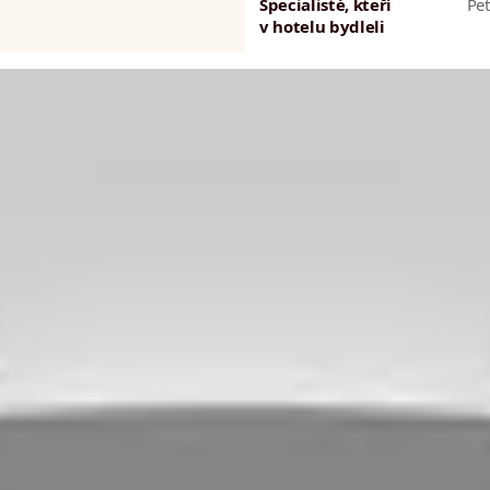
Specialisté, kteří
Pe
v hotelu bydleli