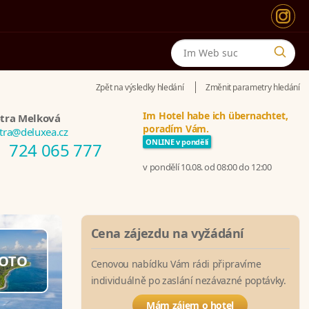
Zpět na výsledky hledání
Změnit parametry hledání
Im Hotel habe ich übernachtet,
tra Melková
poradím Vám.
tra@deluxea.cz
ONLINE v pondělí
724 065 777
v pondělí 10.08. od 08:00 do 12:00
Cena zájezdu na vyžádání
OTO
Cenovou nabídku Vám rádi připravíme
individuálně po zaslání nezávazné poptávky.
Mám zájem o hotel