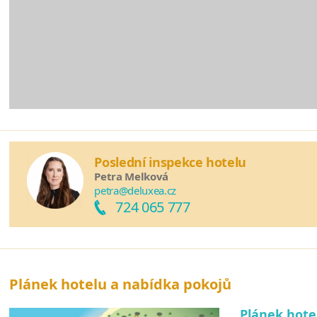
Poslední inspekce hotelu
Petra Melková
petra@deluxea.cz
724 065 777
Plánek hotelu a nabídka pokojů
Plánek hote