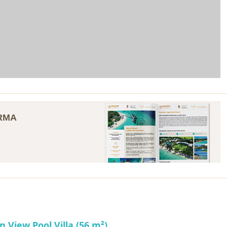
ARMA
 View Pool Villa (56 m²)