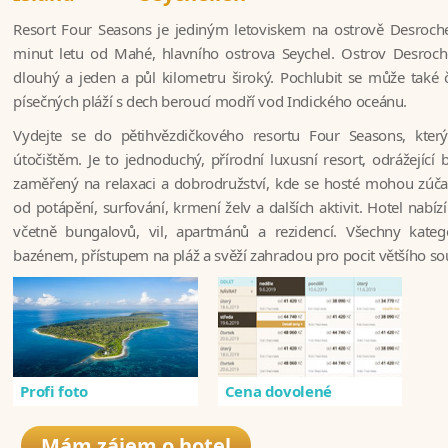
Resort Four Seasons je jediným letoviskem na ostrově Desroche
minut letu od Mahé, hlavního ostrova Seychel. Ostrov Desroche
dlouhý a jeden a půl kilometru široký. Pochlubit se může také č
písečných pláží s dech beroucí modří vod Indického oceánu.
Vydejte se do pětihvězdičkového resortu Four Seasons, kte
útočištěm. Je to jednoduchý, přírodní luxusní resort, odrážející b
zaměřený na relaxaci a dobrodružství, kde se hosté mohou zúčast
od potápění, surfování, krmení želv a dalších aktivit. Hotel nabí
včetně bungalovů, vil, apartmánů a rezidencí. Všechny katego
bazénem, přístupem na pláž a svěží zahradou pro pocit většího s
Profi foto
Cena dovolené
Mám zájem o hotel