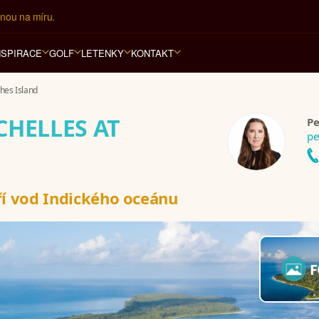
ář na luxusní dovolenou od 100.000 Kč.
NSPIRACE
GOLF
LETENKY
KONTAKT
hes Island
CHELLES AT
Pe
pe
ří vod Indického oceánu
F