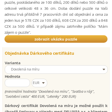
puzzle, poskládaného ze 100 dílků, 200 dílků nebo 500 dílků o
celkové velikosti 48 x 36 cm. Doba dodání puzzle na Vaši
adresu trvá přibližně 7 pracovních dní od objednání a cena za
jeden kus je 578 CZK za 100 dílků, 608 CZK za 200 dílků a 848
CZK za 500 dílků. V případě zájmu zatrhněte políčko "Mám
zájem o puzzle".
zobrazit ukázku puzzle
Objednávka Dárkového certifikátu
Varianta
Dovolená na míru
Hodnota
EUR
(minimální hodnota "Dovolená na míru", "Svatba v ráji",
"Svatební cesta"
400 EUR
, "Letenky"
200 EUR
)
Dárkový certifikát Dovolená na míru je možné použít k
úhradě Smlouvy o zájezdu mezi DELUXEA a.s. a klientem