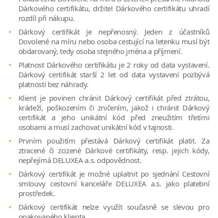
Dárkového certifikátu, držitel Dárkového certifikátu uhradí
rozdíl při nákupu.
Dárkový certifikát je nepřenosný. Jeden z účastníků
Dovolené na míru nebo osoba cestující na letenku musí být
obdarovaný, tedy osoba stejného jména a příjmení.
Platnost Dárkového certifikátu je 2 roky od data vystavení.
Dárkový certifikát starší 2 let od data vystavení pozbývá
platnosti bez náhrady.
Klient je povinen chránit Dárkový certifikát před ztrátou,
krádeží, poškozením či zničením, jakož i chránit Dárkový
certifikát a jeho unikátní kód před zneužitím třetími
osobami a musí zachovat unikátní kód v tajnosti.
Prvním použitím přestává Dárkový certifikát platit. Za
ztracené či zcizené Dárkové certifikáty, resp. jejich kódy,
nepřejímá DELUXEA a.s. odpovědnost.
Dárkový certifikát je možné uplatnit po sjednání Cestovní
smlouvy cestovní kanceláře DELUXEA a.s. jako platební
prostředek.
Dárkový certifikát nelze využít současně se slevou pro
opakovaného klienta.