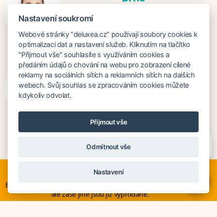
Ing. Ondřej Světlík
Nastavení soukromí
ondrej@deluxea.cz
+420 724 065 774
Webové stránky "deluxea.cz" používají soubory cookies k
optimalizaci dat a nastavení služeb. Kliknutím na tlačítko
"Přijmout vše" souhlasíte s využíváním cookies a
předáním údajů o chování na webu pro zobrazení cílené
Praha
reklamy na sociálních sítích a reklamních sítích na dalších
Ing. Jindřiška Kubíčková
webech. Svůj souhlas se zpracováním cookies můžete
kdykoliv odvolat.
jindriska@deluxea.cz
+420 724 065 778
Přijmout vše
Potřebujete poradit?
Zeptejte se našeho asistenta
Bratislava
Odmítnout vše
Chettyho
.
Katarina Hutníková
Nyní je ideální čas na rozhodování o letní dovolené, ať ji
katarina@deluxea.sk
Nastavení
neřešíte na poslední chvíli. Smartwings i Austrian lety po
×
+421 948 759 074
Evropě neruší. Mnohé hotely v Evropě stále nabízí akční ceny,
ale zase jiné jsou již vyprodané.