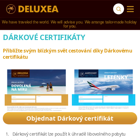
We have traveled the world. We will advise you. We arrange tailor-made holiday 
for you.
DÁRKOVÉ CERTIFIKÁTY
Přibližte svým blízkým svět cestování díky Dárkovému
certifikátu
Objednat Dárkový certifikát
1. Dárkový certifikát lze použít k úhradě libovolného pobytu