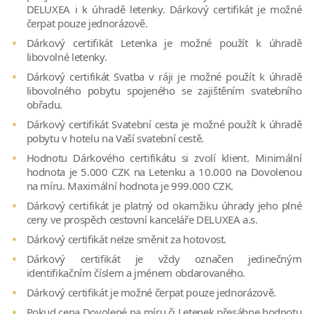
DELUXEA i k úhradě letenky. Dárkový certifikát je možné
čerpat pouze jednorázově.
Dárkový certifikát Letenka je možné použít k úhradě
libovolné letenky.
Dárkový certifikát Svatba v ráji je možné použít k úhradě
libovolného pobytu spojeného se zajištěním svatebního
obřadu.
Dárkový certifikát Svatební cesta je možné použít k úhradě
pobytu v hotelu na Vaší svatební cestě.
Hodnotu Dárkového certifikátu si zvolí klient. Minimální
hodnota je 5.000 CZK na Letenku a 10.000 na Dovolenou
na míru. Maximální hodnota je 999.000 CZK.
Dárkový certifikát je platný od okamžiku úhrady jeho plné
ceny ve prospěch cestovní kanceláře DELUXEA a.s.
Dárkový certifikát nelze směnit za hotovost.
Dárkový certifikát je vždy označen jedinečným
identifikačním číslem a jménem obdarovaného.
Dárkový certifikát je možné čerpat pouze jednorázově.
Pokud cena Dovolené na míru či Letenek přesáhne hodnotu