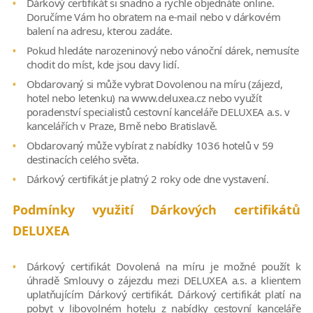
Dárkový certifikát si snadno a rychle objednáte online.
Doručíme Vám ho obratem na e-mail nebo v dárkovém
balení na adresu, kterou zadáte.
Pokud hledáte narozeninový nebo vánoční dárek, nemusíte
chodit do míst, kde jsou davy lidí.
Obdarovaný si může vybrat Dovolenou na míru (zájezd,
hotel nebo letenku) na www.deluxea.cz nebo využít
poradenství specialistů cestovní kanceláře DELUXEA a.s. v
kancelářích v Praze, Brně nebo Bratislavě.
Obdarovaný může vybírat z nabídky 1036 hotelů v 59
destinacích celého světa.
Dárkový certifikát je platný 2 roky ode dne vystavení.
Podmínky využití Dárkových certifikátů
DELUXEA
Dárkový certifikát Dovolená na míru je možné použít k
úhradě Smlouvy o zájezdu mezi DELUXEA a.s. a klientem
uplatňujícím Dárkový certifikát. Dárkový certifikát platí na
pobyt v libovolném hotelu z nabídky cestovní kanceláře