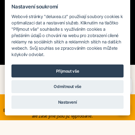
Nastavení soukromí
Webové stránky "deluxea.cz" používají soubory cookies k
optimalizaci dat a nastavení služeb. Kliknutím na tlačítko
"Přijmout vše" souhlasíte s využíváním cookies a
předáním údajů o chování na webu pro zobrazení cílené
reklamy na sociálních sítích a reklamních sítích na dalších
webech. Svůj souhlas se zpracováním cookies můžete
kdykoliv odvolat.
Rychlé hledání
Přijmout vše
Potřebujete poradit?
Zeptejte se našeho asistenta
DELUXEA doporučuje tyto hotely
Odmítnout vše
Chettyho
.
na Srí Lance
Nyní je ideální čas na rozhodování o letní dovolené, ať ji
Nastavení
neřešíte na poslední chvíli. Smartwings i Austrian lety po
×
Evropě neruší. Mnohé hotely v Evropě stále nabízí akční ceny,
ale zase jiné jsou již vyprodané.