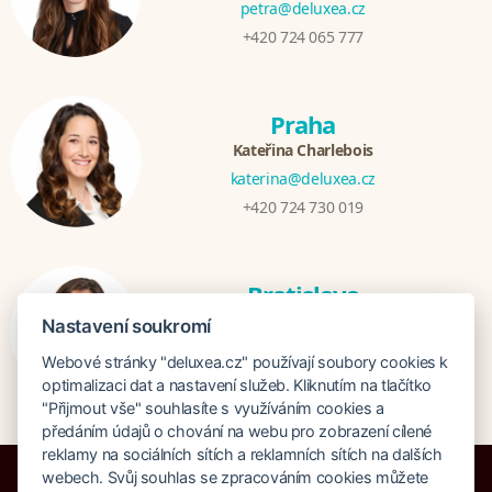
petra@deluxea.cz
+420 724 065 777
Praha
Kateřina Charlebois
katerina@deluxea.cz
+420 724 730 019
Bratislava
Katarina Hutníková
Nastavení soukromí
katarina@deluxea.sk
Webové stránky "deluxea.cz" používají soubory cookies k
+421 948 759 074
optimalizaci dat a nastavení služeb. Kliknutím na tlačítko
"Přijmout vše" souhlasíte s využíváním cookies a
předáním údajů o chování na webu pro zobrazení cílené
reklamy na sociálních sítích a reklamních sítích na dalších
webech. Svůj souhlas se zpracováním cookies můžete