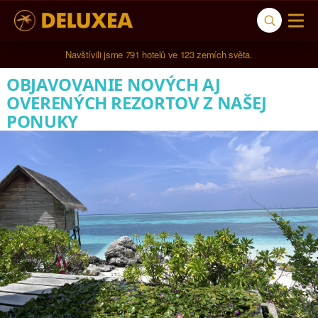
Navštívili jsme 
791 hotelů
 ve 
123 zemích světa
.
OBJAVOVANIE NOVÝCH AJ
OVERENÝCH REZORTOV Z NAŠEJ
PONUKY