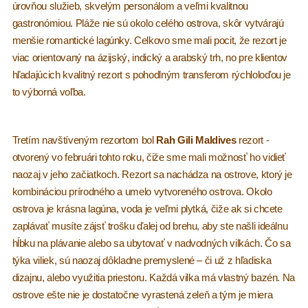
úrovňou služieb, skvelým personálom a veľmi kvalitnou
gastronómiou. Pláže nie sú okolo celého ostrova, skôr vytvárajú
menšie romantické lagúnky. Celkovo sme mali pocit, že rezort je
viac orientovaný na ázijský, indický a arabský trh, no pre klientov
hľadajúcich kvalitný rezort s pohodlným transferom rýchloloďou je
to výborná voľba.
Tretím navštíveným rezortom bol
Rah Gili
Maldives
rezort -
otvorený vo februári tohto roku, čiže sme mali možnosť ho vidieť
naozaj v jeho začiatkoch. Rezort sa nachádza na ostrove, ktorý je
kombináciou prírodného a umelo vytvoreného ostrova. Okolo
ostrova je krásna lagúna, voda je veľmi plytká, čiže ak si chcete
zaplávať musíte zájsť trošku ďalej od brehu, aby ste našli ideálnu
hĺbku na plávanie alebo sa ubytovať v nadvodných vilkách. Čo sa
týka viliek, sú naozaj dôkladne premyslené – či už z hľadiska
dizajnu, alebo využitia priestoru. Každá vilka má vlastný bazén. Na
ostrove ešte nie je dostatočne vyrastená zeleň a tým je miera