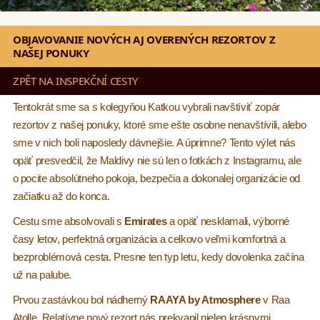
OBJAVOVANIE NOVÝCH AJ OVERENÝCH REZORTOV Z
NAŠEJ PONUKY
ZPĚT NA INSPEKČNÍ CESTY
Tentokrát sme sa s kolegyňou Katkou vybrali navštíviť zopár
rezortov z našej ponuky, ktoré sme ešte osobne nenavštívili, alebo
sme v nich boli naposledy dávnejšie. A úprimne? Tento výlet nás
opäť presvedčil, že Maldivy nie sú len o fotkách z Instagramu, ale
o pocite absolútneho pokoja, bezpečia a dokonalej organizácie od
začiatku až do konca.
Cestu sme absolvovali s
Emirates
a opäť nesklamali, výborné
časy letov, perfektná organizácia a celkovo veľmi komfortná a
bezproblémová cesta. Presne ten typ letu, kedy dovolenka začína
už na palube.
Prvou zastávkou bol nádherný
RAAYA by Atmosphere
v Raa
Atolle. Relatívne nový rezort nás prekvapil nielen krásnymi