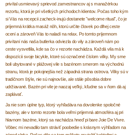
privítal usmievavý sprievod zamestnancov aj s manažérkou
rezortu, ktorá je pri všetkých príchodoch klientov. Počas toho kým
si Vás na recepcii zacheck-inujú dostanete "welcome ritual", čo je
príjemná krátka masáž nôh, ktorú určite človek po dlhej ceste
ocení a zároveň Vás to naladí na relax. Po tomto príjemnom
privítaní nás naša butlerka odviezla do vily a zároveň nám po
ceste vysvetlila, kde sa čo v rezorte nachádza. Každá vila má k
dispozícii svoje bicykle, ktoré sú označené číslom vilky. My sme
boli ubytované v plážovej vile s bazénom smerom na východnú
stranu, ktorá je pokojnejšia než západná strana ostrova. Vilky sú v
tradičnom štýle, nie sú najnovšie, ale stále pôsobia dobre
udržiavané. Bazén pri vile je naozaj veľký, kľudne sa v ňom dá aj
zaplávať.
Ja nie som úplne typ, ktorý vyhľadáva na dovolenke spoločné
bazény, ale v tomto rezorte bola veľmi príjemná atmosféra aj pri
hlavnom bazéne, ktorý sa nachádza hneď pi bare Joie De Vivre.
Vôbec mi nevadilo tam stráviť poobedie s krásnym výhľadom na
západ slnka. Počas dňa sa tam môžete osviežiť kokteilmi a