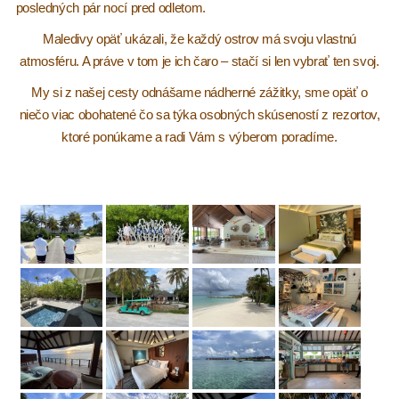
posledných pár nocí pred odletom.
Maledivy opäť ukázali, že každý ostrov má svoju vlastnú
atmosféru. A práve v tom je ich čaro – stačí si len vybrať ten svoj.
My si z našej cesty odnášame nádherné zážitky, sme opäť o
niečo viac obohatené čo sa týka osobných skúseností z rezortov,
ktoré ponúkame a radi Vám s výberom poradíme.