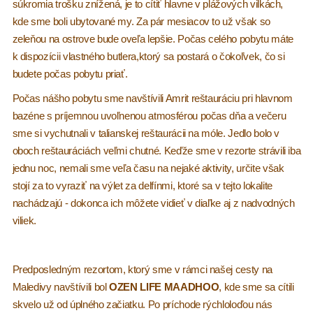
súkromia trošku znížená, je to cítiť hlavne v plážových vilkách,
kde sme boli ubytované my. Za pár mesiacov to už však so
zeleňou na ostrove bude oveľa lepšie. Počas celého pobytu máte
k dispozícii vlastného butlera,ktorý sa postará o čokoľvek, čo si
budete počas pobytu priať.
Počas nášho pobytu sme navštívili Amrit reštauráciu pri hlavnom
bazéne s príjemnou uvoľnenou atmosférou počas dňa a večeru
sme si vychutnali v talianskej reštaurácii na móle. Jedlo bolo v
oboch reštauráciách veľmi chutné. Keďže sme v rezorte strávili iba
jednu noc, nemali sme veľa času na nejaké aktivity, určite však
stojí za to vyraziť na výlet za delfínmi, ktoré sa v tejto lokalite
nachádzajú - dokonca ich môžete vidieť v diaľke aj z nadvodných
viliek.
Predposledným rezortom, ktorý sme v rámci našej cesty na
Maledivy navštívili bol
OZEN LIFE MAADHOO
, kde sme sa cítili
skvelo už od úplného začiatku. Po príchode rýchloloďou nás