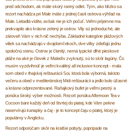
pred odchodom, ak máte skorý ranný odlet. Tým, ako blízko sa
rezort nachádza pri Male máte z jednej časti ostrova výhľad na
Male. Lietadlá vidíte, avšak nie je ich počuť. Veľmi príjemne ma
prekvapilo ako krásne zelený je ostrov. Vily sú jednoduché, ale
zároveň Vám v nich nič nechýba. Základné kategórie plážových
viliek sa nachádzajú v dvojdomčekoch, dve vilky zdieľajú jednu
spoločnú stenu. Ostrov je členitý, nemá typické dlhé pieskové
pláže na aké je človek z Maledív zvyknutý, sú to skôr lagúny. Čo
musím vyzdvihnúť je veľmi kvalitný all inclusive koncept - mala
som obed v thajskej reštaurácii Soi, ktorá bola výborná, takisto
večeru a obed v mediteránskej Midi reštaurácii a jedlo bolo úžasné
a krásne odprezentované. Raňajkový bufet je veľmi pestrý a
ponúka široký výber možností. Rezort ponúka Afternoon Tea v
Cocoon bare každý deň od štvrtej do piatej, kde Vám pekne
naservírujú kanapky a čaj - je to koncept čaju o piatej, ktorý je
populárny v Anglicku.
Rezort odporúčam skôr na kratšie pobyty, poprípade na