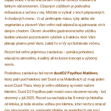
ľahkým občerstvením. Úžasným zážitkom je podvodná
reštaurácia a večera v nej. Môžete si vybrať z troch pripravených
4-chodových menu - či už preferujete mäso, ryby alebo ste
vegetariáni a zároveň Vám veľmi radi odporučia aj párovanie vín k
daným chodom. Okrem skvelého gastronomického zážitku
budete unesení pozorovaním rybičiek a žralokov, ktorí Vám
plávajú priamo pred Vami, zatiaľ čo si Vy vychutnávate večeru.
Rezort bol veľmi príjemnou zastávkou – ponúka pohodovú
relaxačnú atmosféru, kvalitný all inclusive koncept a výborný
servis.
Poslednou zastávkou bol rezort
dusitD2 Feydhoo Maldives
,
ktorý patrí pod hotelovú sieť Dusit a na Maledivách už majú jeden
rezort Dusit Thani, ktorý je veľmi obľúbený aj medzi našimi
klientmi. Dusit D2 Feydhoo patrí medzi novo otvorené rezorty - bol
otvorený v júli 2025. Rezort sa nachádza iba 8 minút rýchloloďou
od letiska, je teda skvelou voľbou pre klientov, ktorí nechcú strácať
čas presúvaním sa, poprípade ideálny na posledných pár nocí