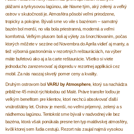
plážami a tyrkysovou lagúnou, ale hlavne tým, aký zelený a veľký
ostrov v skutočnosti je. Atmosféra pôsobí veľmi prirodzene,
tropicky a pokojne. Bývali sme vo vile s bazénom – samotný
bazén bol menší, no vila bola priestranná, moderná a veľmi
komfortná. Veľkým plusom boli aj výlety za šnorchlovaním, počas
ktorých môžete v sezóne od Novembra do Apríla vidieť aj manty, a
tiež výborná gastronómia v rezortných reštauráciách, na výber
máte bufetovú ako aj a la carte reštaurácie. Všetko si viete
jednoducho zarezervovať aj dopredu v rezortnej applikácii cez
mobil. Za nás naozaj skvelý pomer ceny a kvality.
Druhým ostrovom bol
VARU by Atmosphere
, ktorý sa nachádza
približne 45 minút rýchlolodou od Malé. Práve transfer loďou je
veľkým benefitom pre klientov, ktorí nechcú absolvovať ďalší
vnútroštátny let. Ostrov je menší, no veľmi príjemný, zelený a s
nádhernou lagúnou. Tentokrát sme bývali v nadvodnej vile bez
bazéna, ktorá však ponúkala presne ten typ maldivskej atmosféry,
kvôli ktorej sem ľudia cestujú. Rezort nás zaujal najmä vysokou