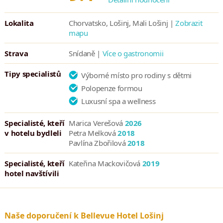
Lokalita
Chorvatsko, Lošinj, Mali Lošinj |
Zobrazit
mapu
Strava
Snídaně |
Více o gastronomii
Tipy specialistů
Výborné místo pro rodiny s dětmi
Polopenze formou
Luxusní spa a wellness
Specialisté, kteří
Marica Verešová
2026
v hotelu bydleli
Petra Melková
2018
Pavlína Zbořilová
2018
Specialisté, kteří
Kateřina Mackovičová
2019
hotel navštívili
Naše doporučení k Bellevue Hotel Lošinj