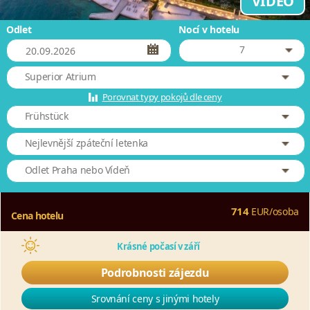
VIDEO
Odlet
Nocí v hotelu
7
Superior Atrium
Porovnat typy pokojů dle ceny
Frühstück
Nejlevnější zpáteční letenka
Odlet Praha nebo Vídeň
714
EUR
/
osoba
Cena hotelu
Krásné počasí v září
Podrobnosti zájezdu
Srovnání ceny s jinými hotely