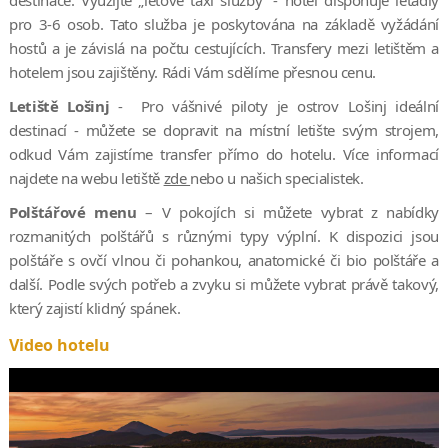
pro 3-6 osob. Tato služba je poskytována na základě vyžádání
hostů a je závislá na počtu cestujících. Transfery mezi letištěm a
hotelem jsou zajištěny. Rádi Vám sdělíme přesnou cenu.
Letiště Lošinj
- Pro vášnivé piloty je ostrov Lošinj ideální
destinací - můžete se dopravit na místní letište svým strojem,
odkud Vám zajistíme transfer přímo do hotelu. Více informací
najdete na webu letiště
zde
nebo u našich specialistek.
Polštářové menu
– V pokojích si můžete vybrat z nabídky
rozmanitých polštářů s různými typy výplní. K dispozici jsou
polštáře s ovčí vlnou či pohankou, anatomické či bio polštáře a
další. Podle svých potřeb a zvyku si můžete vybrat právě takový,
který zajistí klidný spánek.
Video hotelu