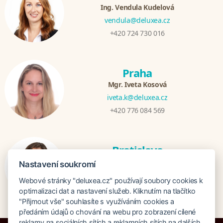
Ing. Vendula Kudelová
vendula@deluxea.cz
+420 724 730 016
Praha
Mgr. Iveta Kosová
iveta.k@deluxea.cz
+420 776 084 569
Bratislava
Katarina Hutníková
Nastavení soukromí
katarina@deluxea.sk
Webové stránky "deluxea.cz" používají soubory cookies k
+421 948 759 074
optimalizaci dat a nastavení služeb. Kliknutím na tlačítko
"Přijmout vše" souhlasíte s využíváním cookies a
předáním údajů o chování na webu pro zobrazení cílené
reklamy na sociálních sítích a reklamních sítích na dalších