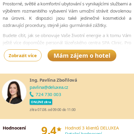
Prostorné, světlé a komfortní ubytování s vynikajícími službami a
výběrem rozmanitého vybavení Vám umožní strávit dovolenou
na úrovni. K dispozici jsou také jedinečné kosmetické a
ozdravující procedury, stejně jako gurmánské zážitky.
Budete cítit, jak se obnovuje Vaše životní energie a k tomu Vám
ještě více dopomůže personál lázeňského centra SPA Clinic. Pro
obnovu energie, zlepšení vizáže či k započetí s novým životním
Mám zájem o hotel
Zobrazit více
stylem navrhli zdejší profesionální terapeuti a zdravotnický
personál řadu kosmetických a zdravotních procedur, které
kombinují prvotřídní kosmetické přípravky s metodami holistické
péče, moderní psychologie a současné medicíny.
Ing. Pavlína Zbořilová
pavlina@deluxea.cz
724 730 003
ONLINE zítra
zítra 07.08. od 09:00 do 11:00
*
9.4
Hodnocení
Hodnotí 3 klientů DELUXEA
Detailní hodnocení