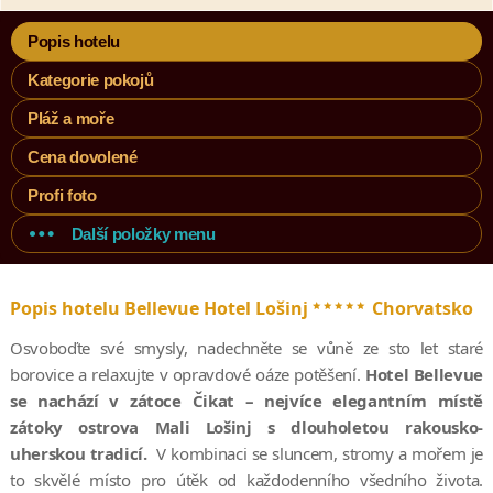
Popis hotelu
Kategorie pokojů
Pláž a moře
Cena dovolené
Profi foto
Další položky menu
*****
Popis hotelu Bellevue Hotel Lošinj
Chorvatsko
Osvoboďte své smysly, nadechněte se vůně ze sto let staré
borovice a relaxujte v opravdové oáze potěšení.
Hotel Bellevue
se nachází v zátoce Čikat – nejvíce elegantním místě
zátoky ostrova Mali Lošinj s dlouholetou rakousko-
uherskou tradicí.
V kombinaci se sluncem, stromy a mořem je
to skvělé místo pro útěk od každodenního všedního života.