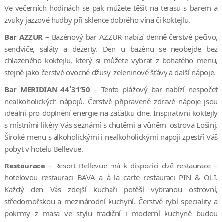
Ve večerních hodinách se pak můžete těšit na terasu s barem a
zvuky jazzové hudby při sklence dobrého vína či koktejlu.
Bar AZZUR
– Bazénový bar AZZUR nabízí denně čerstvé pečivo,
sendviče, saláty a dezerty. Den u bazénu se neobejde bez
chlazeného koktejlu, který si můžete vybrat z bohatého menu,
stejně jako čerstvé ovocné džusy, zeleninové šťávy a další nápoje.
Bar MERIDIAN 44˚31’50
– Tento plážový bar nabízí nespočet
nealkoholických nápojů. Čerstvě připravené zdravé nápoje jsou
ideální pro doplnění energie na začátku dne. Inspirativní koktejly
s místními likéry Vás seznámí s chutěmi a vůněmi ostrova Lošinj.
Široké menu s alkoholickými i nealkoholickými nápoji zpestří Váš
pobyt v hotelu Bellevue.
Restaurace
– Resort Bellevue má k dispozici dvě restaurace –
hotelovou restauraci BAVA a à la carte restauraci PIN & OLI.
Každý den Vás zdejší kuchaři potěší vybranou ostrovní,
středomořskou a mezinárodní kuchyní. Čerstvé rybí speciality a
pokrmy z masa ve stylu tradiční i moderní kuchyně budou