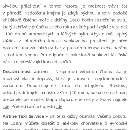
Skvělou příležitostí v tomto resortu je možnost trávit čas
v přírodě. Nedotčená krajina je zdejší pýchou, a to v podobě
křišťálově čistého moře s delfíny, 2600 hodin slunečního svitu,
který zahřívá v průběhu celého roku a vůně pocházející z více než
1100 druhů aromatických a léčivých bylin. Abyste měli úplný
zážitek z přírodního kouzla venkovního prostředí, je před
hotelem situován plážový bar a prostorná terasa okolo bazénu
s mořskou vodou. Pro odpočinek pak slouží venkovní lázeňská
oáza a nepřestávající koncert cvrčků.
Dosažitelnost autem
- Nespornou výhodou Chorvatska je
možnost vlastní dopravy, která je zároveň i nejekonomičtější
variantou. Doporučujeme trasu do istrijského Brestova,
odkud jezdí trajekt na ostrov Cres (20 min.), odkud se na Lošinj
dostanete po mostě. Mapu doporučené cesty z Prahy najdete
zde
. Přehled časů a trajektu
zde
.
Airline Taxi Service
– Užijte si každý okamžik Vašeho pobytu.
Na Lošinj můžete doletět z jakékoliv chorvatské či evropské
destinace. Využijte „letové taxi služby“ - hotel disponuje letadly