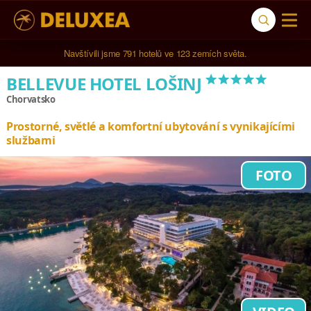
Navštívili jsme 
791 hotelů
 ve 
123 zemích světa
.
*****
BELLEVUE HOTEL LOŠINJ
Chorvatsko
Prostorné, světlé a komfortní ubytování s vynikajícími
službami
FOTO