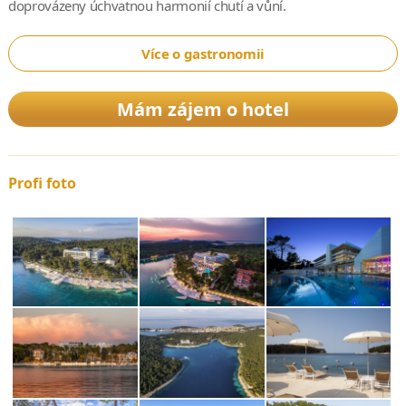
doprovázeny úchvatnou harmonií chutí a vůní.
Více o gastronomii
Mám zájem o hotel
Profi foto