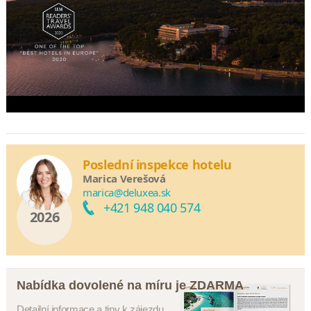
Poslední inspekce hotelu
Marica Verešová
marica@deluxea.sk
+421 948 040 574
2026
Nabídka dovolené na míru je ZDARMA
Detailní informace a tipy k zájezdu