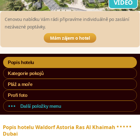
VIDEO
Cenovou nabídku Vám rádi připravíme individuálně po zaslání
nezávazné poptávky.
Mám zájem o hotel
Popis hotelu
Kategorie pokojů
Pláž a moře
Profi foto
Další položky menu
*****
Popis hotelu Waldorf Astoria Ras Al Khaimah
Dubai