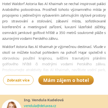
Hotel Waldorf Astoria Ras Al Khaimah se nechal inspirovat paláci
Arabského poloostrova. Prostředí tohoto významného místa je
propojeno s jedinečným vybavením zahrnujícím stylové prostory
pro stravování a stolování, zábavní místa, sofistikované
konferenční a meetingové zařízení, luxusní lázeňské zážitky,
osmnácti jamkové golfové hřiště a 350 metrů soukromé pláže s
azurovými vodami Perského zálivu.
Waldorf Astoria Ras Al Khaimah je výjimečnou destinací. Všude v
okolí se můžete kochat pohledem na pohoří Hajar společně s
obrovskou pouštní krajinou, svěžími travnatými pláněmi
golfového hřiště či modrými vodami Perského zálivu.
Prozkoumejte atraktivity Ras Al Khaimah, navštivte vodní park,
vyzkoušejte si plachtění, vyhlídkové lety, safari a poznávejte
Mám zájem o hotel
Zobrazit více
zdejšího prostředí.
Resort obdržel ocenění 2014 TripAdvisor Travelers' Choice Award
jako jeden z 25 TOP hotelů ve Spojených Arabských Emirátech.
Ing. Vendula Kudelová
Je situován 50 minut jízdy od mezinárodního letiště v Dubaji.
vendula@deluxea.cz