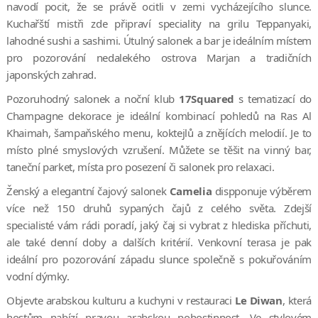
navodí pocit, že se právě ocitli v zemi vycházejícího slunce.
Kuchařští mistři zde připraví speciality na grilu Teppanyaki,
lahodné sushi a sashimi. Útulný salonek a bar je ideálním místem
pro pozorování nedalekého ostrova Marjan a tradičních
japonských zahrad.
Pozoruhodný salonek a noční klub
17Squared
s tematizací do
Champagne dekorace je ideální kombinací pohledů na Ras Al
Khaimah, šampaňského menu, koktejlů a znějících melodií. Je to
místo plné smyslových vzrušení. Můžete se těšit na vinný bar,
taneční parket, místa pro posezení či salonek pro relaxaci.
Ženský a elegantní čajový salonek
Camelia
dispponuje výběrem
více než 150 druhů sypaných čajů z celého světa. Zdejší
specialisté vám rádi poradí, jaký čaj si vybrat z hlediska příchuti,
ale také denní doby a dalších kritérií. Venkovní terasa je pak
ideální pro pozorování západu slunce společně s pokuřováním
vodní dýmky.
Objevte arabskou kulturu a kuchyni v restauraci
Le Diwan
, která
hostům nabízí pravou arabskou pohostinnost. Ve stylovém