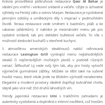
Krásná prosvětlená půlkruhová restaurace
Qasr Al Bahar
je
ideální pro vnitřní i venkovní snídaně a večeře. Užijte si úchvatné
výhledy na Perský záliv a ostrov Marjan. Restaurace je vyzdobená
jemnými odstíny a uměleckými díly s inspirací v podmořském
životě. Terasa restaurace vede směrem k bazénům, pláži a ke
cabanas (altánkům). V nabídce je mezinárodní menu jak pro
vydatné snídaně, tak pro delikátní bufetové večeře. To vše s
možností sledování kuchařů v otevřené kuchyni.
S atmosférou amerických steakhousů nabízí rafinovaná
restaurace
Lexington Grill
vynikající menu nejlahodnějších
steaků či nejčerstvějších mořských plodů v podobě různých
variací. Šéfkuchař Lij vede svůj tým tak, aby pro hosty vytvořil
výjimečné gurmánské zážitky. Můžete se těšit také na sušené
hovězí maso, které nikde jinde na Blízkém východě nenaleznete.
Elegantní a moderní prostory ideálně doplňují kulinářské chvíle,
stejně jako více než 350 druhů lahodných vín.
Trendy japonská restaurace
Umi
s tradičními zahradami je
autenticky vyzdobená a doplněná o intimní osvětlení, což hostům