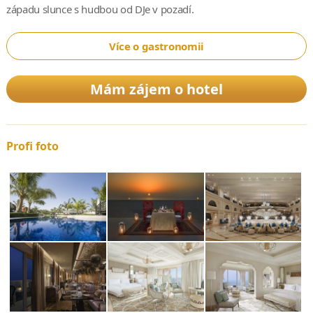
západu slunce s hudbou od DJe v pozadí.
Více o gastronomii
Mám zájem o hotel
Profi foto