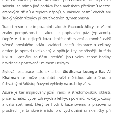
salonku se mimo jiné podává řada arabských předkrmů Mezze,
arabských džusů a teplých nápojů, v nabídce nesmí chybět ani
široký výběr různých příchutí vodních dýmek Shisha.
Tradicí resortu je impozantní salonek
Peacock Alley
se všemi
znaky pompéznosti s jakou je popisován páv (=peacock).
Dopřejte si tu nejlepší kávu, lehké občerstvení a mnohé další
včetně proslulého salátu Waldorf. Zdejší dekorace a celkový
design je opravdu velkolepý a splňuje i ty nejpřísnější kritéria
luxusu. Speciální součástí interiérů jsou velmi cenné hodiny
navržené a postavené Smithem Derbym.
Stylová restaurace, salonek a bar
Siddharta Lounge Ras Al
Khaimah
se může pochlubit svěží městskou atmosférou a
úchvatnými 360stupňovými výhledy na arabský záliv.
Azure
je bar inspirovaný jižní Francií a středomořskou oblastí,
přičemž nabízí výběr zdravých a lehkých pokrmů, koktejly, džusy
a další sortiment, který se hodí k bazénovému a plážovému
prostředí. Je to skvělé místo pro vychutnání si skleničky při