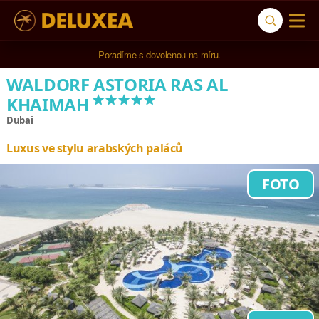
5* cestovní kancelář na luxusní dovolenou od 100.000 Kč.
WALDORF ASTORIA RAS AL
*****
KHAIMAH
Dubai
Luxus ve stylu arabských paláců
FOTO