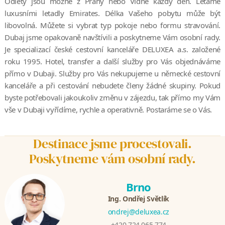
Odlety jsou možné z Prahy nebo Vídně každý den. Létáme
luxusními letadly Emirates. Délka Vašeho pobytu může být
libovolná. Můžete si vybrat typ pokoje nebo formu stravování.
Dubaj jsme opakovaně navštívili a poskytneme Vám osobní rady.
Je specializací české cestovní kanceláře DELUXEA a.s. založené
roku 1995. Hotel, transfer a další služby pro Vás objednáváme
přímo v Dubaji. Služby pro Vás nekupujeme u německé cestovní
kanceláře a při cestování nebudete členy žádné skupiny. Pokud
byste potřebovali jakoukoliv změnu v zájezdu, tak přímo my Vám
vše v Dubaji vyřídíme, rychle a operativně. Postaráme se o Vás.
Destinace jsme procestovali.
Poskytneme vám osobní rady.
Brno
Ing. Ondřej Světlík
ondrej@deluxea.cz
+420 724 065 774