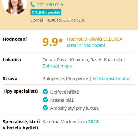
724 730 016
ONLINE v pondělí
v pondělí 10.08. od 08:30 do 12:30
*
9.9
Hodnocení
Hodnotí 3 klientů DELUXEA
Detailní hodnocení
Lokalita
Dubai, Rás al-Khaimah, Ras Al Khaimah |
Zobrazit mapu
Strava
Polopenze, Plná penze |
Více o gastronomii
Tipy specialistů
Golfové hřiště
Krásná pláž
Arabský styl plný luxusu
Specialisté, kteří
Kateřina Mackovičová
2018
v hotelu bydleli