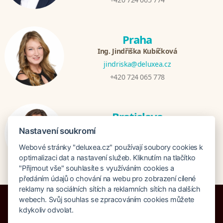
Praha
Ing. Jindřiška Kubíčková
jindriska@deluxea.cz
+420 724 065 778
Bratislava
Katarina Hutníková
Nastavení soukromí
katarina@deluxea.sk
Webové stránky "deluxea.cz" používají soubory cookies k
+421 948 759 074
optimalizaci dat a nastavení služeb. Kliknutím na tlačítko
"Přijmout vše" souhlasíte s využíváním cookies a
předáním údajů o chování na webu pro zobrazení cílené
reklamy na sociálních sítích a reklamních sítích na dalších
webech. Svůj souhlas se zpracováním cookies můžete
kdykoliv odvolat.