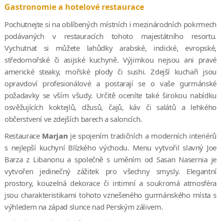
Gastronomie a hotelové restaurace
Pochutnejte si na oblíbených místních i mezinárodních pokrmech
podávaných v restauracích tohoto majestátního resortu.
Vychutnat si můžete lahůdky arabské, indické, evropské,
středomořské či asijské kuchyně. Výjimkou nejsou ani pravé
americké steaky, mořské plody či sushi. Zdejší kuchaři jsou
opravdoví profesionálové a postarají se o vaše gurmánské
požadavky se vším všudy. Určitě oceníte také širokou nabídku
osvěžujících koktejlů, džusů, čajů, káv či salátů a lehkého
občerstvení ve zdejších barech a saloncích.
Restaurace
Marjan
je spojením tradičních a moderních interiérů
s nejlepší kuchyní Blízkého východu. Menu vytvořil slavný Joe
Barza z Libanonu a společně s uměním od Sasan Nasernia je
vytvořen jedinečný zážitek pro všechny smysly. Elegantní
prostory, kouzelná dekorace či intimní a soukromá atmosféra
jsou charakteristikami tohoto vznešeného gurmánského místa s
výhledem na západ slunce nad Perským zálivem.