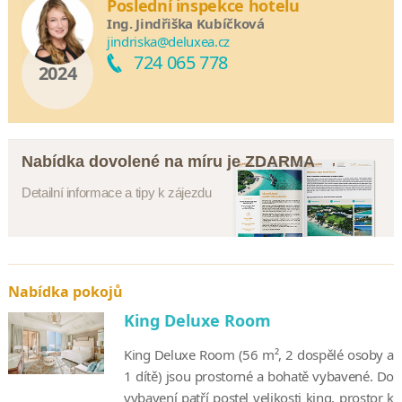
Poslední inspekce hotelu
Ing. Jindřiška Kubíčková
jindriska@deluxea.cz
724 065 778
2024
Nabídka dovolené na míru je ZDARMA
Detailní informace a tipy k zájezdu
Nabídka pokojů
King Deluxe Room
King Deluxe Room (56 m², 2 dospělé osoby a
1 dítě) jsou prostorné a bohatě vybavené. Do
vybavení patří postel velikosti king, prostor k