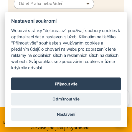
Odlet Praha nebo Vídeň
1 389
EUR /
osoba
Nastavení soukromí
Webové stránky "deluxea.cz" používají soubory cookies k
Podrobnosti zájezdu
optimalizaci dat a nastavení služeb. Kliknutím na tlačítko
"Přijmout vše" souhlasíte s využíváním cookies a
předáním údajů o chování na webu pro zobrazení cílené
reklamy na sociálních sítích a reklamních sítích na dalších
webech. Svůj souhlas se zpracováním cookies můžete
kdykoliv odvolat.
MarBella Elix Hotel *****
Unikátní resort MarBella leží u města Parga v pevninském
Přijmout vše
Řecku. Je umístěný na skále, díky čemuž poskytuje krásný
Potřebujete poradit?
Zeptejte se našeho asistenta
výhled na ostrovy Korfu, Paxos a Antipaxos. Na krásnou
Odmítnout vše
Chettyho
.
pláž s bílým pískem se dostanete lanovkou nebo stezkou
Nyní je ideální čas na rozhodování o letní dovolené, ať ji
mezi vzrostlými borovicemi. Resort nabízí balíček Ultra All
Nastavení
neřešíte na poslední chvíli. Smartwings i Austrian lety po
×
Inclusive, ve kterém kromě 4 restaurací a 3 barů najdete
Evropě neruší. Mnohé hotely v Evropě stále nabízí akční ceny,
také každodenní zapůjčení kajaků a šlapadel, službu Dine-
ale zase jiné jsou již vyprodané.