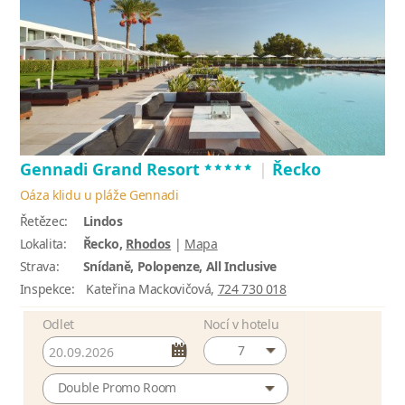
*****
Gennadi Grand Resort
|
Řecko
Oáza klidu u pláže Gennadi
Řetězec:
Lindos
Lokalita:
Řecko,
Rhodos
|
Mapa
Strava:
Snídaně, Polopenze, All Inclusive
Inspekce:
Kateřina Mackovičová,
724 730 018
Odlet
Nocí v hotelu
7
Double Promo Room