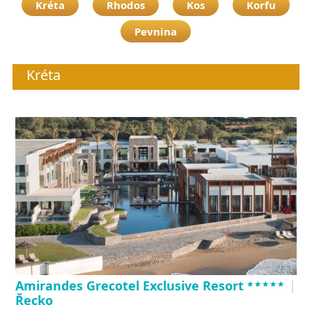
Kréta
Rhodos
Kos
Korfu
Pevnina
Kréta
*****
Amirandes Grecotel Exclusive Resort
|
Řecko