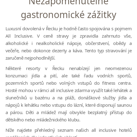
Nezapomenutelné
gastronomické zážitky
Luxusní dovolená v Řecku je hodně často spojována s pojmem
All Inclusive. V ceně stravy je zpravidla zahrnuto vše,
alkoholické i nealkoholické nápoje, občerstvení, obědy a
večeře, nebo dokonce dezerty a káva. Tento typ stravování je
zaručeně nejpohodlnější.
Některé resorty v Řecku nenabízejí jen neomezenou
konzumaci jídla a pití, ale také řadu vodních sportů,
pozemních sportů nebo volných vstupů do fitness centra.
Hosté mohou v rámci all inclusive zdarma využít také lehátek a
slunečníků u bazénu a na pláži, donáškové služby jídla a
nápojů k lehátku nebo vstupu do lázní, které disponují saunou
a párou. Děti a mládež mají obvykle bezplatný přístup do
dětského nebo mládežnického klubu.
Níže najdete přehledný seznam našich all inclusive hotelů