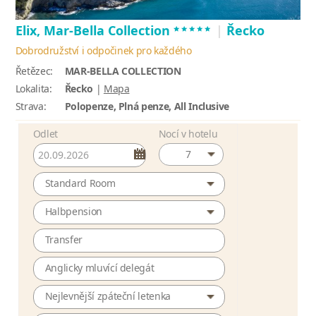
*****
Elix, Mar-Bella Collection
|
Řecko
Dobrodružství i odpočinek pro každého
Řetězec:
MAR-BELLA COLLECTION
Lokalita:
Řecko
|
Mapa
Strava:
Polopenze, Plná penze, All Inclusive
Odlet
Nocí v hotelu
7
Standard Room
Halbpension
Transfer
Anglicky mluvící delegát
Nejlevnější zpáteční letenka