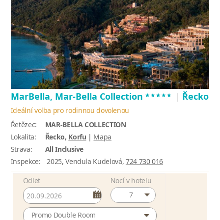
*****
MarBella, Mar-Bella Collection
|
Řecko
Ideální volba pro rodinnou dovolenou
Řetězec:
MAR-BELLA COLLECTION
Lokalita:
Řecko,
Korfu
|
Mapa
Strava:
All Inclusive
Inspekce:
2025, Vendula Kudelová,
724 730 016
Odlet
Nocí v hotelu
7
Promo Double Room