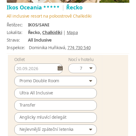
*****
Ikos Oceania
|
Řecko
All inclusive resort na poloostrově Chalkidiki
Řetězec:
IKOS/SANI
Lokalita:
Řecko,
Chalkidiki
|
Mapa
Strava:
All Inclusive
Inspekce:
Dominika Huňková,
774 730 540
Odlet
Nocí v hotelu
7
Promo Double Room
Ultra All Inclusive
Transfer
Anglicky mluvící delegát
Nejlevnější zpáteční letenka