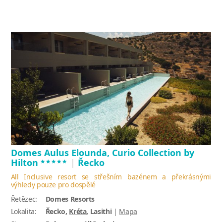
Domes Aulus Elounda, Curio Collection by
*****
Hilton
|
Řecko
All Inclusive resort se střešním bazénem a překrásnými
výhledy pouze pro dospělé
Řetězec:
Domes Resorts
Lokalita:
Řecko,
Kréta
, Lasithi
|
Mapa