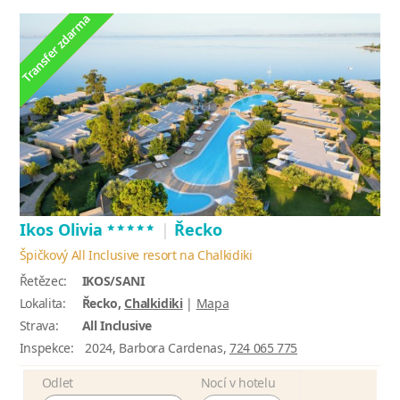
*****
Ikos Olivia
|
Řecko
Špičkový All Inclusive resort na Chalkidiki
Řetězec:
IKOS/SANI
Lokalita:
Řecko,
Chalkidiki
|
Mapa
Strava:
All Inclusive
Inspekce:
2024, Barbora Cardenas,
724 065 775
Odlet
Nocí v hotelu