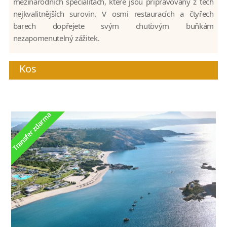
mezinárodních specialitách, které jsou připravovány z těch
nejkvalitnějších surovin. V osmi restauracích a čtyřech
barech dopřejete svým chuťovým buňkám
nezapomenutelný zážitek.
Kos