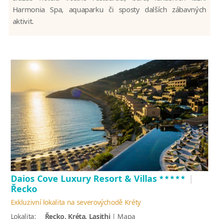
Harmonia Spa, aquaparku či sposty dalších zábavných
aktivit.
*****
Daios Cove Luxury Resort & Villas
|
Řecko
Exkluzivní lokalita na severovýchodě Kréty
Lokalita:
Řecko,
Kréta
, Lasithi
|
Mapa