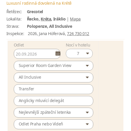
Luxusní rodinná dovolená na Krétě
Řetězec:
Grecotel
Lokalita:
Řecko,
Kréta
, Iráklio
|
Mapa
Strava:
Polopenze, All Inclusive
Inspekce:
2026, Jana Höferová,
724 730 012
Odlet
Nocí v hotelu
7
Superior Room Garden View
All Inclusive
Transfer
Anglicky mluvící delegát
Nejlevnější zpáteční letenka
Odlet Praha nebo Vídeň