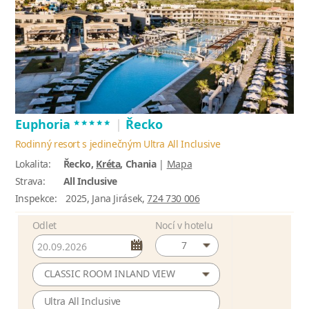
*****
Euphoria
|
Řecko
Rodinný resort s jedinečným Ultra All Inclusive
Lokalita:
Řecko,
Kréta
, Chania
|
Mapa
Strava:
All Inclusive
Inspekce:
2025, Jana Jirásek,
724 730 006
Odlet
Nocí v hotelu
7
CLASSIC ROOM INLAND VIEW
Ultra All Inclusive