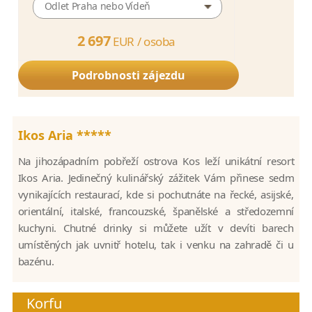
Odlet Praha nebo Vídeň
2 697
EUR /
osoba
Podrobnosti zájezdu
Ikos Aria *****
Na jihozápadním pobřeží ostrova Kos leží unikátní resort
Ikos Aria. Jedinečný kulinářský zážitek Vám přinese sedm
vynikajících restaurací, kde si pochutnáte na řecké, asijské,
orientální, italské, francouzské, španělské a středozemní
kuchyni. Chutné drinky si můžete užít v devíti barech
umístěných jak uvnitř hotelu, tak i venku na zahradě či u
bazénu.
Korfu