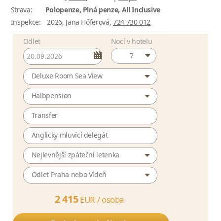
Strava:
Polopenze, Plná penze, All Inclusive
Inspekce:
2026, Jana Höferová,
724 730 012
Odlet
Nocí v hotelu
7
Deluxe Room Sea View
Halbpension
Transfer
Anglicky mluvící delegát
Nejlevnější zpáteční letenka
Odlet Praha nebo Vídeň
2 415
EUR /
osoba