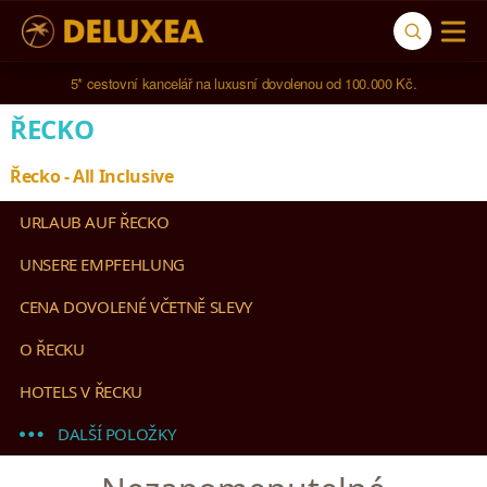
Navštívili jsme 
791 hotelů
 ve 
123 zemích světa
.
ŘECKO
Řecko - All Inclusive
URLAUB AUF ŘECKO
UNSERE EMPFEHLUNG
CENA DOVOLENÉ VČETNĚ SLEVY
O ŘECKU
HOTELS V ŘECKU
DALŠÍ POLOŽKY