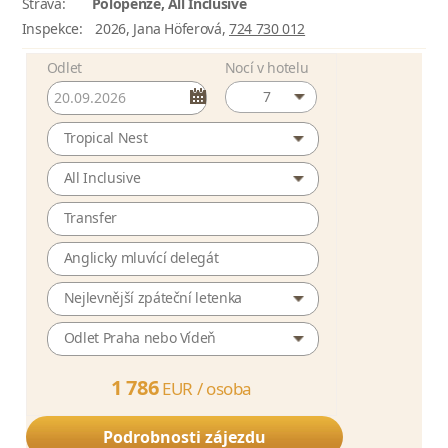
Strava:
Polopenze, All Inclusive
Inspekce:
2026, Jana Höferová,
724 730 012
Odlet
Nocí v hotelu
7
Tropical Nest
All Inclusive
Transfer
Anglicky mluvící delegát
Nejlevnější zpáteční letenka
Odlet Praha nebo Vídeň
1 786
EUR /
osoba
Podrobnosti zájezdu