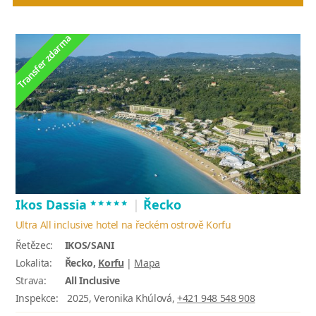
*****
Ikos Dassia
|
Řecko
Ultra All inclusive hotel na řeckém ostrově Korfu
Řetězec:
IKOS/SANI
Lokalita:
Řecko,
Korfu
|
Mapa
Strava:
All Inclusive
Inspekce:
2025, Veronika Khúlová,
+421 948 548 908