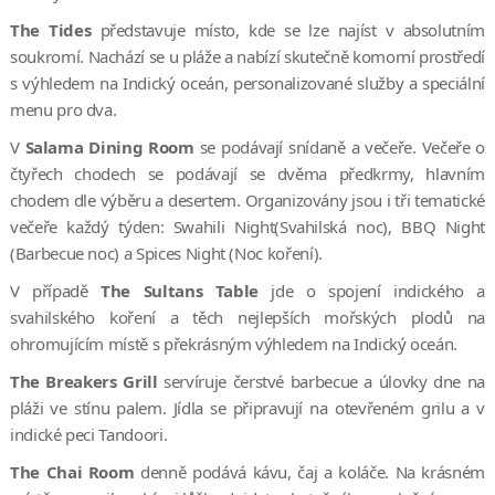
The Tides
představuje místo, kde se lze najíst v absolutním
soukromí. Nachází se u pláže a nabízí skutečně komorní prostředí
s výhledem na Indický oceán, personalizované služby a speciální
menu pro dva.
V
Salama Dining Room
se podávají snídaně a večeře. Večeře o
čtyřech chodech se podávají se dvěma předkrmy, hlavním
chodem dle výběru a desertem. Organizovány jsou i tři tematické
večeře každý týden: Swahili Night(Svahilská noc), BBQ Night
(Barbecue noc) a Spices Night (Noc koření).
V případě
The Sultans Table
jde o spojení indického a
svahilského koření a těch nejlepších mořských plodů na
ohromujícím místě s překrásným výhledem na Indický oceán.
The Breakers Grill
servíruje čerstvé barbecue a úlovky dne na
pláži ve stínu palem. Jídla se připravují na otevřeném grilu a v
indické peci Tandoori.
The Chai Room
denně podává kávu, čaj a koláče. Na krásném