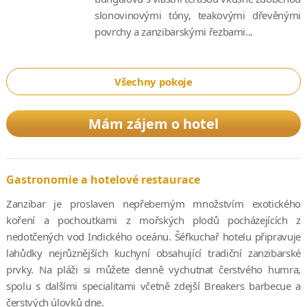
slonovinovými tóny, teakovými dřevěnými
povrchy a zanzibarskými řezbami...
Všechny pokoje
Mám zájem o hotel
Gastronomie a hotelové restaurace
Zanzibar je proslaven nepřeberným množstvím exotického
koření a pochoutkami z mořských plodů pocházejících z
nedotčených vod Indického oceánu. Šéfkuchař hotelu připravuje
lahůdky nejrůznějších kuchyní obsahující tradiční zanzibarské
prvky. Na pláži si můžete denně vychutnat čerstvého humra,
spolu s dalšími specialitami včetně zdejší Breakers barbecue a
čerstvých úlovků dne.