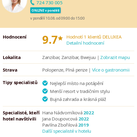
724 730 005
Hotel bude v rekonstrukci od 03.03. do 31.05.2025.
ONLINE v pondělí
v pondělí 10.08. od 09:00 do 15:00
*
9.7
Hodnocení
Hodnotí 1 klientů DELUXEA
Detailní hodnocení
Lokalita
Zanzibar, Zanzibar, Bwejuu |
Zobrazit mapu
Strava
Polopenze, Plná penze |
Více o gastronomii
Tipy specialistů
Nejlepší místo na potápění
Menší resort v tradičním stylu
Bujná zahrada a krásná pláž
Specialisté, kteří
Hana Nádvorníková
2022
hotel navštívili
Jana Doupovcová
2022
Pavlína Zbořilová
2019
Další specialisté v hotelu