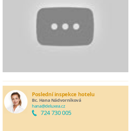
Poslední inspekce hotelu
Bc. Hana Nádvorníková
hana@deluxea.cz
724 730 005