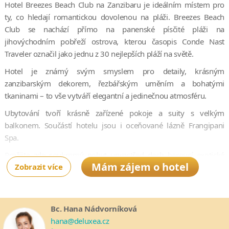
Hotel Breezes Beach Club na Zanzibaru je ideálním místem pro
ty, co hledají romantickou dovolenou na pláži. Breezes Beach
Club se nachází přímo na panenské písčité pláži na
jihovýchodním pobřeží ostrova, kterou časopis Conde Nast
Traveler označil jako jednu z 30 nejlepších pláží na světě.
Hotel je známý svým smyslem pro detaily, krásným
zanzibarským dekorem, řezbářským uměním a bohatými
tkaninami – to vše vytváří elegantní a jedinečnou atmosféru.
Ubytování tvoří krásně zařízené pokoje a suity s velkým
balkonem. Součástí hotelu jsou i oceňované lázně Frangipani
Spa.
Prožijte zde soukromý pobyt uprostřed dech beroucí exotické
Mám zájem o hotel
Zobrazit více
přírody.
Ostrov Zanzibar po staletí evokuje mystický a magický sen.
Neexistuje lepší místo, kde byste mohli zažít fantastické prostředí,
Bc. Hana Nádvorníková
krásnou pláži a přátelských personál.
hana@deluxea.cz
V každém pokoji i ve všech ostatních prostorách je WIFI zdarma.