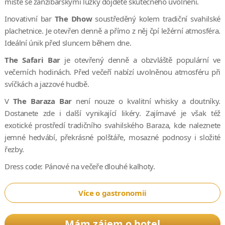
místě se zanzibarskými lůžky dojdete skutečného uvolnění.
Inovativní bar
The Dhow
soustředěný kolem tradiční svahilské
plachetnice. Je otevřen denně a přímo z něj čpí ležérní atmosféra.
Ideální únik před sluncem během dne.
The Safari Bar
je otevřený denně a obzvláště populární ve
večerních hodinách. Před večeří nabízí uvolněnou atmosféru při
svíčkách a jazzové hudbě.
V
The Baraza Bar
není nouze o kvalitní whisky a doutníky.
Dostanete zde i další vynikající likéry. Zajímavé je však též
exotické prostředí tradičního svahilského Baraza, kde naleznete
jemné hedvábí, překrásné polštáře, mosazné podnosy i složité
řezby.
Dress code: Pánové na večeře dlouhé kalhoty.
Více o gastronomii
Mám zájem o hotel