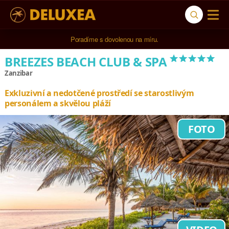
5* cestovní kancelář na luxusní dovolenou od 100.000 Kč.
Poradíme s dovolenou na míru.
*****
BREEZES BEACH CLUB & SPA
Zanzibar
Exkluzivní a nedotčené prostředí se starostlivým
personálem a skvělou pláží
FOTO