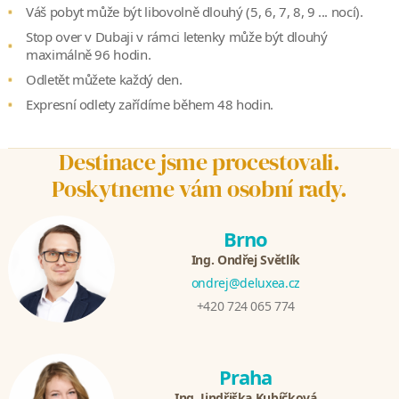
Váš pobyt může být libovolně dlouhý (5, 6, 7, 8, 9 ... nocí).
Stop over v Dubaji v rámci letenky může být dlouhý
maximálně 96 hodin.
Odletět můžete každý den.
Expresní odlety zařídíme během 48 hodin.
Destinace jsme procestovali.
Poskytneme vám osobní rady.
Brno
Ing. Ondřej Světlík
ondrej@deluxea.cz
+420 724 065 774
Praha
Ing. Jindřiška Kubíčková