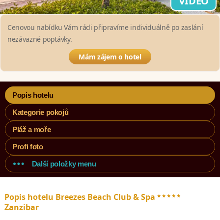
VIDEO
Cenovou nabídku Vám rádi připravíme individuálně po zaslání
nezávazné poptávky.
Mám zájem o hotel
Popis hotelu
Kategorie pokojů
Pláž a moře
Profi foto
Další položky menu
*****
Popis hotelu Breezes Beach Club & Spa
Zanzibar