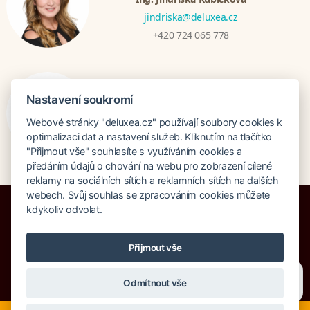
jindriska@deluxea.cz
+420 724 065 778
Bratislava
Nastavení soukromí
Katarina Hutníková
Webové stránky "deluxea.cz" používají soubory cookies k
katarina@deluxea.sk
optimalizaci dat a nastavení služeb. Kliknutím na tlačítko
+421 948 759 074
"Přijmout vše" souhlasíte s využíváním cookies a
předáním údajů o chování na webu pro zobrazení cílené
reklamy na sociálních sítích a reklamních sítích na dalších
webech. Svůj souhlas se zpracováním cookies můžete
kdykoliv odvolat.
Přijmout vše
Pojištění proti úpadku 125 000 000 Kč
O společnosti
Naše ocenění
Potřebujete poradit?
Zeptejte se našeho asistenta
Sitemap
Rechtsklausel
Odmítnout vše
Chettyho
.
Suche
Cookies