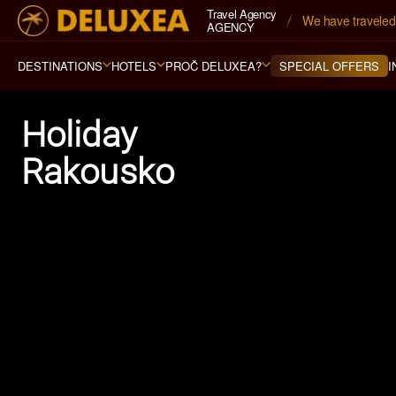
Travel Agency
We have traveled 
AGENCY
DESTINATIONS
HOTELS
PROČ DELUXEA?
I
SPECIAL OFFERS
Holiday
Rakousko