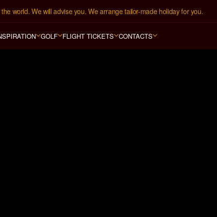
the world. We will advise you. We arrange tailor-made holiday for you.
NSPIRATION
GOLF
FLIGHT TICKETS
CONTACTS