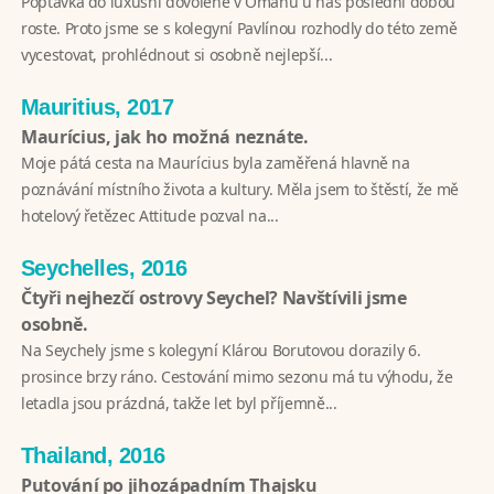
Poptávka do luxusní dovolené v Ománu u nás poslední dobou
roste. Proto jsme se s kolegyní Pavlínou rozhodly do této země
vycestovat, prohlédnout si osobně nejlepší...
Mauritius, 2017
Maurícius, jak ho možná neznáte.
Moje pátá cesta na Maurícius byla zaměřená hlavně na
poznávání místního života a kultury. Měla jsem to štěstí, že mě
hotelový řetězec Attitude pozval na...
Seychelles, 2016
Čtyři nejhezčí ostrovy Seychel? Navštívili jsme
osobně.
Na Seychely jsme s kolegyní Klárou Borutovou dorazily 6.
prosince brzy ráno. Cestování mimo sezonu má tu výhodu, že
letadla jsou prázdná, takže let byl příjemně...
Thailand, 2016
Putování po jihozápadním Thajsku