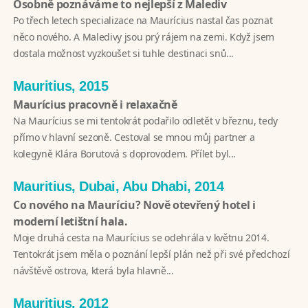
Osobně poznáváme to nejlepší z Malediv
Po třech letech specializace na Maurícius nastal čas poznat
něco nového. A Maledivy jsou prý rájem na zemi. Když jsem
dostala možnost vyzkoušet si tuhle destinaci snů...
Mauritius, 2015
Maurícius pracovně i relaxačně
Na Maurícius se mi tentokrát podařilo odletět v březnu, tedy
přímo v hlavní sezoně. Cestoval se mnou můj partner a
kolegyně Klára Borutová s doprovodem. Přílet byl...
Mauritius, Dubai, Abu Dhabi, 2014
Co nového na Mauríciu? Nově otevřený hotel i
moderní letištní hala.
Moje druhá cesta na Maurícius se odehrála v květnu 2014.
Tentokrát jsem měla o poznání lepší plán než při své předchozí
návštěvě ostrova, která byla hlavně...
Mauritius, 2012