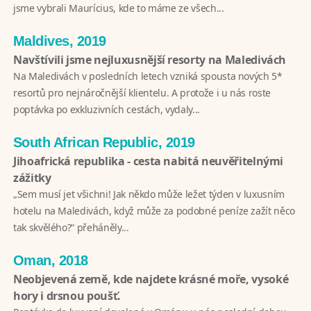
jsme vybrali Maurícius, kde to máme ze všech...
Maldives, 2019
Navštívili jsme nejluxusnější resorty na Maledivách
Na Maledivách v posledních letech vzniká spousta nových 5*
resortů pro nejnáročnější klientelu. A protože i u nás roste
poptávka po exkluzivních cestách, vydaly...
South African Republic, 2019
Jihoafrická republika - cesta nabitá neuvěřitelnými
zážitky
„Sem musí jet všichni! Jak někdo může ležet týden v luxusním
hotelu na Maledivách, když může za podobné peníze zažít něco
tak skvělého?“ přeháněly...
Oman, 2018
Neobjevená země, kde najdete krásné moře, vysoké
hory i drsnou poušť.