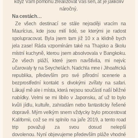
když Vám pomohu zrealizovat Váš sen, ať je jakkoliv
náročný.
Na cestách…
Ze všech destinací se stále nejraději vracím na
Maurícius, kde jsou milí lidé, se kterými je radost
spolupracovat. Byla jsem tam již 10 x a klidně bych
jela zase! Ráda vzpomínám také na Thajsko a školu
místní kuchyně, kterou jsem absolvovala v Bangkoku.
Ze všech pláží, které jsem navštívila, mi nejvíc
učarovaly ty na Seychelách. Nadchla mne i Jihoafrická
republika, především pro své přírodní scenerie a
bezprostřední kontakt s divokými zvířaty na safari.
Lákají mě ale i místa, která nejsou součástí naší běžné
nabídky. Velmi se mi líbilo v Japonsku, ať už to bylo
kvůli jídlu, kultuře, zahradám nebo fantasticky řešené
dopravě. Mým velkým snem vždycky bylo procestovat
Kalifornii, což se mi splnilo na jaře 2019, a tento road
trip považuji za svou dosud nelepší
dovolenou. Nyní objevujeme především pláže vhodné