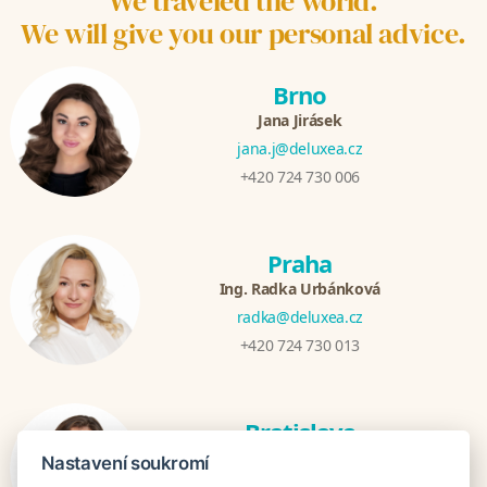
We traveled the world.
We will give you our personal advice.
Brno
Jana Jirásek
jana.j@deluxea.cz
+420 724 730 006
Praha
Ing. Radka Urbánková
radka@deluxea.cz
+420 724 730 013
Bratislava
Katarina Hutníková
Nastavení soukromí
katarina@deluxea.sk