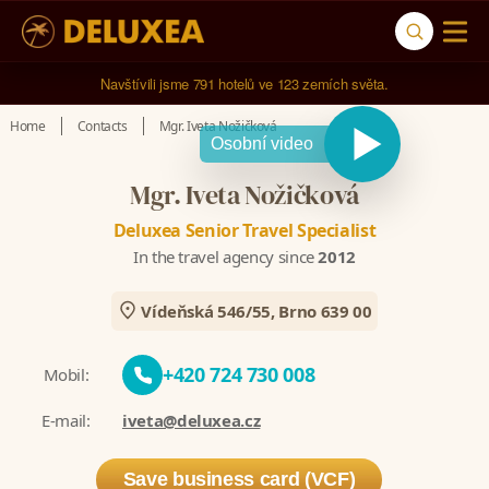
Navštívili jsme 
791 hotelů
 ve 
123 zemích světa
.
Home
Contacts
Mgr. Iveta Nožičková
Osobní video
Mgr. Iveta Nožičková
Deluxea Senior Travel Specialist
In the travel agency since
2012
Vídeňská 546/55, Brno 639 00
+420 724 730 008
Mobil:
E-mail:
iveta@deluxea.cz
Save business card (VCF)