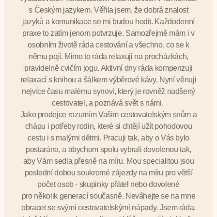
s Českým jazykem. Věřila jsem, že dobrá znalost
jazyků a komunikace se mi budou hodit. Každodenní
praxe to zatím jenom potvrzuje. Samozřejmě mám i v
osobním životě ráda cestování a všechno, co se k
němu pojí. Mimo to ráda relaxuji na procházkách,
pravidelně cvičím jogu. Aktivní dny ráda kompenzuji
relaxací s knihou a šálkem výběrové kávy. Nyní věnuji
nejvíce času malému synovi, který je rovněž nadšený
cestovatel, a poznává svět s námi.
Jako prodejce rozumím Vašim cestovatelským snům a
chápu i potřeby rodin, které si chtějí užít pohodovou
cestu i s malými dětmi. Pracuji tak, aby o Vás bylo
postaráno, a abychom spolu vybrali dovolenou tak,
aby Vám sedla přesně na míru. Mou specialitou jsou
poslední dobou soukromé zájezdy na míru pro větší
počet osob - skupinky přátel nebo dovolené
pro několik generací současně. Neváhejte se na mne
obracet se svými cestovatelskými nápady. Jsem ráda,