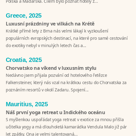
Polska a Maďarska. Cílem bylo poznat hotely z...
Greece, 2025
Luxusní prázdniny ve vilkách na Krétě
Krátké přímé lety z Brna nás velmi lákají k vyzkoušení
populárních evropských destinací, na které pro samé cestování
do exotiky nebyl v minulých letech čas a...
Croatia, 2025
Chorvatsko na víkend v luxusním stylu
Nedávno jsem přijala pozvání od hotelového řetězce
Falkensteiner, který nás vzal na krátkou cestu do Chorvatska za
poznáním resortů v okolí Zadaru. Spojení...
Mauritius, 2025
Náš první yoga retreat u Indického oceánu
S myšlenkou uspořádat yoga retreat v exotice za mnou přišla
učitelka yogy a má dlouholetá kamarádka Vendula Malo již pár
let zpátky. Ona je velmi talentovaná...