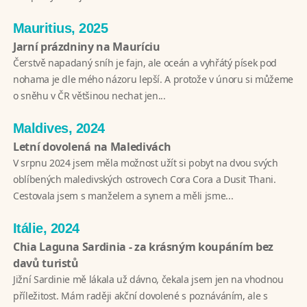
Mauritius, 2025
Jarní prázdniny na Mauríciu
Čerstvě napadaný sníh je fajn, ale oceán a vyhřátý písek pod
nohama je dle mého názoru lepší. A protože v únoru si můžeme
o sněhu v ČR většinou nechat jen...
Maldives, 2024
Letní dovolená na Maledivách
V srpnu 2024 jsem měla možnost užít si pobyt na dvou svých
oblíbených maledivských ostrovech Cora Cora a Dusit Thani.
Cestovala jsem s manželem a synem a měli jsme...
Itálie, 2024
Chia Laguna Sardinia - za krásným koupáním bez
davů turistů
Jižní Sardinie mě lákala už dávno, čekala jsem jen na vhodnou
příležitost. Mám raději akční dovolené s poznáváním, ale s