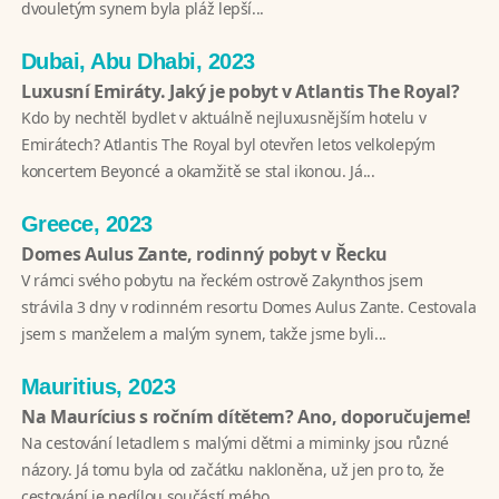
dvouletým synem byla pláž lepší...
Dubai, Abu Dhabi, 2023
Luxusní Emiráty. Jaký je pobyt v Atlantis The Royal?
Kdo by nechtěl bydlet v aktuálně nejluxusnějším hotelu v
Emirátech? Atlantis The Royal byl otevřen letos velkolepým
koncertem Beyoncé a okamžitě se stal ikonou. Já...
Greece, 2023
Domes Aulus Zante, rodinný pobyt v Řecku
V rámci svého pobytu na řeckém ostrově Zakynthos jsem
strávila 3 dny v rodinném resortu Domes Aulus Zante. Cestovala
jsem s manželem a malým synem, takže jsme byli...
Mauritius, 2023
Na Maurícius s ročním dítětem? Ano, doporučujeme!
Na cestování letadlem s malými dětmi a miminky jsou různé
názory. Já tomu byla od začátku nakloněna, už jen pro to, že
cestování je nedílou součástí mého...