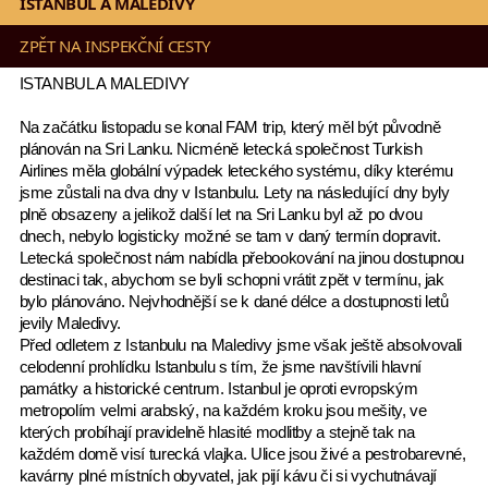
ISTANBUL A MALEDIVY
ZPĚT NA INSPEKČNÍ CESTY
ISTANBUL A MALEDIVY
Na začátku listopadu se konal FAM trip, který měl být původně
plánován na Sri Lanku. Nicméně letecká společnost Turkish
Airlines měla globální výpadek leteckého systému, díky kterému
jsme zůstali na dva dny v Istanbulu. Lety na následující dny byly
plně obsazeny a jelikož další let na Sri Lanku byl až po dvou
dnech, nebylo logisticky možné se tam v daný termín dopravit.
Letecká společnost nám nabídla přebookování na jinou dostupnou
destinaci tak, abychom se byli schopni vrátit zpět v termínu, jak
bylo plánováno. Nejvhodnější se k dané délce a dostupnosti letů
jevily Maledivy.
Před odletem z Istanbulu na Maledivy jsme však ještě absolvovali
celodenní prohlídku Istanbulu s tím, že jsme navštívili hlavní
památky a historické centrum. Istanbul je oproti evropským
metropolím velmi arabský, na každém kroku jsou mešity, ve
kterých probíhají pravidelně hlasité modlitby a stejně tak na
každém domě visí turecká vlajka. Ulice jsou živé a pestrobarevné,
kavárny plné místních obyvatel, jak pijí kávu či si vychutnávají