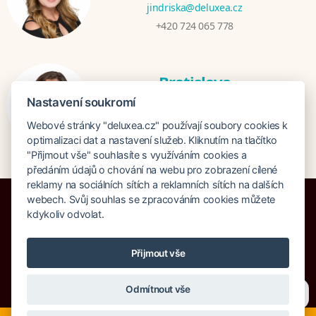
jindriska@deluxea.cz
+420 724 065 778
Bratislava
Katarina Hutníková
Nastavení soukromí
katarina@deluxea.sk
Webové stránky "deluxea.cz" používají soubory cookies k
+421 948 759 074
optimalizaci dat a nastavení služeb. Kliknutím na tlačítko
"Přijmout vše" souhlasíte s využíváním cookies a
předáním údajů o chování na webu pro zobrazení cílené
reklamy na sociálních sítích a reklamních sítích na dalších
webech. Svůj souhlas se zpracováním cookies můžete
kdykoliv odvolat.
Bankruptcy insurance 125 000 000 CZK
Přijmout vše
About company
Our awards
Site Map
Legal clause
Potřebujete poradit?
Zeptejte se našeho asistenta
Search
Cookies
Odmítnout vše
Chettyho
.