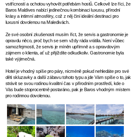
vstřícností a ochotou vyhovět potřebám hostů. Celkově lze říci, že
Baros Maldives nabízí jedinečnou kombinaci luxusu, přírodní
krásy a intimní atmosféry, což z něj činí ideální destinaci pro
luxusní dovolenou na Maledivách.
Ze své osobní zkušenosti musím říct, že servis a gastronomie je
opravdu něco, proč bych se sem vždy ráda vrátila. Není vůbec
samozřejmostí, že servis je míněn upřímně a s opravdovým
zájmem o klienta, ať už přijíždíte odkudkoliv. Gastronomie byla
také výjimečná.
Hotel je vhodný spíše pro páry, nicméně pokud nehledáte pro své
děti skluzavky a další zábavu tohoto typu a jde Vám spíše o to, jak
strávit se svou rodinou kvalitní čas v přírodním prostředí, kde o
Vás bude stoprocentně postaráno, pak je Baros vhodným místem
pro rodinnou dovolenou.