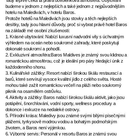
Tady teprve čeká ta pravá dovolenková atmosféra. Ubytováni
budeme v jednom z nejlepších a také jednom z nejpůvodnějším
hotelu na Maledivách, v hotelu Baros.
Protože hotelů na Maledivách jsou stovky a těch nejlepších
desítky, tady jsou hlavní důvody, proč si vybrat právě hotel Baros
na základě mé osobní zkušenosti:
1. Krásné ubytování: Nabízí luxusní nadvodní vily s úchvatným
výhledem na oceán nebo soukromé zahrady, které poskytují
dokonalé soukromí a pohodlí.
2. Exkluzivní atmosféra:Baros Maldives je známý svou klidnou a
romantickou atmosférou, což je ideální pro páry hledající únik z
každodenního shonu.
3. Kulinářské zážitky: Resort nabízí širokou škálu restaurací a
barů, které servírují vysoce kvalitní jídlo z celého světa. Hosté
mohou také zažít romantickou večeři na pláži nebo soukromý
piknik na osamělém ostrůvku.
4. Aktivity a zážitky: Baros nabízí širokou škálu aktivit, jako jsou
potápění, šnorchlování, vodní sporty, wellness procedury a
dokonce i exkurze na nedaleké ostrovy.
5. Přírodní krása: Maledivy jsou známé svými bílými písečnými
plážemi, tyrkysově modrou vodou a bohatým podmořským
životem, a Baros není výjimkou.
6. Výborný servis: Personál v resortu Baros je známý svou