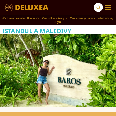
We have traveled the world. We will advise you. We arrange tailor-made holiday 
for you.
ISTANBUL A MALEDIVY