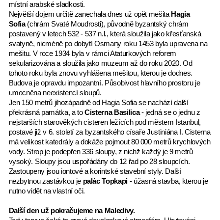
místní arabské sladkosti.
Největší dojem určitě zanechala dnes už opět mešita
Hagia
Sofia
(chrám Svaté Moudrosti), původně byzantský chrám
postavený v letech 532 - 537 n.l., která sloužila jako křesťanská
svatyně, nicméně po dobytí Osmany roku 1453 byla upravena na
mešitu. V roce 1934 byla v rámci Ataturkových reforem
sekularizována a sloužila jako muzeum až do roku 2020. Od
tohoto roku byla znovu vyhlášena mešitou, kterou je dodnes.
Budova je opravdu impozantní. Působivost hlavního prostoru je
umocněna neexistencí sloupů.
Jen 150 metrů jihozápadně od Hagia Sofia se nachází další
překrásná památka, a to
Cisterna Basilica
- jedná se o jednu z
nejstarších starověkých cisteren ležících pod městem Istanbul,
postavé již v 6. století za byzantského císaře Justiniána I. Cisterna
má velikost katedrály a dokáže pojmout 80 000 metrů krychlových
vody. Strop je podepřen 336 sloupy, z nichž každý je 9 metrů
vysoký. Sloupy jsou uspořádány do 12 řad po 28 sloupcích.
Zastoupeny jsou iontové a korintské stavební styly. Další
nezbytnou zastávkou je
palác Topkapi
-
úžasná stavba, kterou je
nutno vidět na vlastní oči.
Další den už pokračujeme na Maledivy.