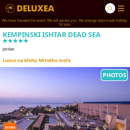
We have traveled the world. We will advise you. We arrange tailor-made holiday 
Navštívili jsme 
791 hotelů
 ve 
123 zemích světa
.
for you.
KEMPINSKI ISHTAR DEAD SEA
*****
Jordan
Luxus na břehu Mrtvého moře
PHOTOS