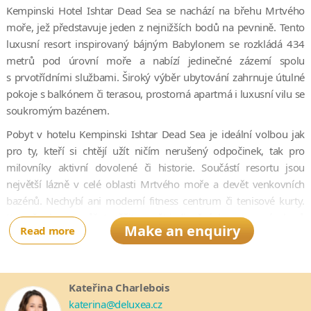
Kempinski Hotel Ishtar Dead Sea se nachází na břehu Mrtvého
moře, jež představuje jeden z nejnižších bodů na pevnině. Tento
luxusní resort inspirovaný bájným Babylonem se rozkládá 434
metrů pod úrovní moře a nabízí jedinečné zázemí spolu
s prvotřídními službami. Široký výběr ubytování zahrnuje útulné
pokoje s balkónem či terasou, prostorná apartmá i luxusní vilu se
soukromým bazénem.
Pobyt v hotelu Kempinski Ishtar Dead Sea je ideální volbou jak
pro ty, kteří si chtějí užít ničím nerušený odpočinek, tak pro
milovníky aktivní dovolené či historie. Součástí resortu jsou
největší lázně v celé oblasti Mrtvého moře a devět venkovních
bazénů. Nechybí ani moderní fitness centrum či tenisové kurty.
Kromě toho se můžete těšit na pět jedinečných restaurací a barů
Make an enquiry
Read more
zasazených do úchvatných kulis místní přírody. Čeká na vás
široký výběr pokrmů z celého světa včetně specialit libanonské či
středomořské kuchyně. V okolí hotelu se navíc nachází spousta
významných historických i přírodních památek, které určitě stojí
Kateřina Charlebois
za to navštívit. V hotelu vám rádi pomůžou naplánovat výlet do
katerina@deluxea.cz