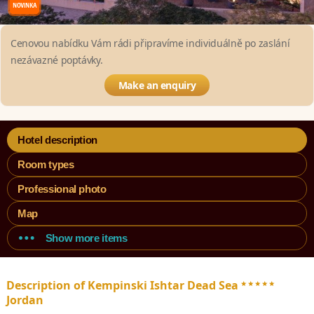
Cenovou nabídku Vám rádi připravíme individuálně po zaslání
nezávazné poptávky.
Make an enquiry
Hotel description
Room types
Professional photo
Map
Show more items
*****
Description of Kempinski Ishtar Dead Sea
Jordan