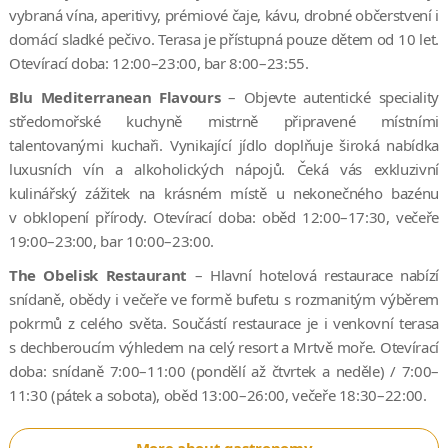
vybraná vína, aperitivy, prémiové čaje, kávu, drobné občerstvení i
domácí sladké pečivo. Terasa je přístupná pouze dětem od 10 let.
Otevírací doba: 12:00–23:00, bar 8:00–23:55.
Blu Mediterranean Flavours
– Objevte autentické speciality
středomořské kuchyně mistrně připravené místními
talentovanými kuchaři. Vynikající jídlo doplňuje široká nabídka
luxusních vín a alkoholických nápojů. Čeká vás exkluzivní
kulinářský zážitek na krásném místě u nekonečného bazénu
v obklopení přírody. Otevírací doba: oběd 12:00–17:30, večeře
19:00–23:00, bar 10:00–23:00.
The Obelisk Restaurant
– Hlavní hotelová restaurace nabízí
snídaně, obědy i večeře ve formě bufetu s rozmanitým výběrem
pokrmů z celého světa. Součástí restaurace je i venkovní terasa
s dechberoucím výhledem na celý resort a Mrtvě moře. Otevírací
doba: snídaně 7:00–11:00 (pondělí až čtvrtek a neděle) / 7:00–
11:30 (pátek a sobota), oběd 13:00–26:00, večeře 18:30–22:00.
More about gastronomy