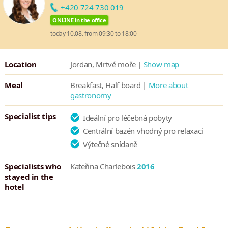
údolí Vádí Rum či skalního města Petra a na další zajímavá místa.
+420 724 730 019
ONLINE in the office
today 10.08. from 09:30 to 18:00
Location
Jordan, Mrtvé moře |
Show map
Meal
Breakfast, Half board |
More about
gastronomy
Specialist tips
Ideální pro léčebná pobyty
Centrální bazén vhodný pro relaxaci
Výtečné snídaně
Specialists who
Kateřina Charlebois
2016
stayed in the
hotel