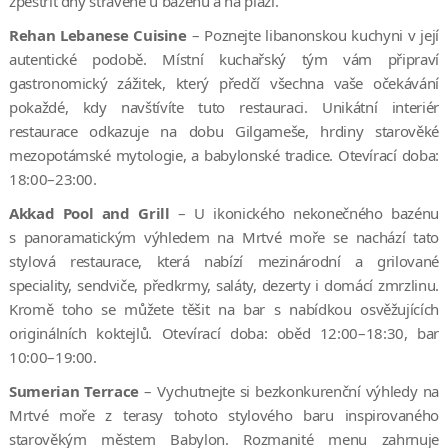
zpestřit dny strávené u bazénu a na pláži.
Rehan Lebanese Cuisine
– Poznejte libanonskou kuchyni v její
autentické podobě. Místní kuchařský tým vám připraví
gastronomický zážitek, který předčí všechna vaše očekávání
pokaždé, kdy navštívíte tuto restauraci. Unikátní interiér
restaurace odkazuje na dobu Gilgameše, hrdiny starověké
mezopotámské mytologie, a babylonské tradice. Otevírací doba:
18:00–23:00.
Akkad Pool and Grill
– U ikonického nekonečného bazénu
s panoramatickým výhledem na Mrtvé moře se nachází tato
stylová restaurace, která nabízí mezinárodní a grilované
speciality, sendviče, předkrmy, saláty, dezerty i domácí zmrzlinu.
Kromě toho se můžete těšit na bar s nabídkou osvěžujících
originálních koktejlů. Otevírací doba: oběd 12:00–18:30, bar
10:00–19:00.
Sumerian Terrace
– Vychutnejte si bezkonkurenční výhledy na
Mrtvé moře z terasy tohoto stylového baru inspirovaného
starověkým městem Babylon. Rozmanité menu zahrnuje