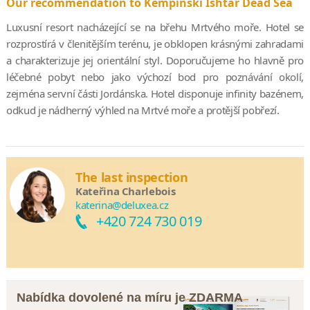
Our recommendation to Kempinski Ishtar Dead Sea
Luxusní resort nacházející se na břehu Mrtvého moře. Hotel se
rozprostírá v členitějším terénu, je obklopen krásnými zahradami
a charakterizuje jej orientální styl. Doporučujeme ho hlavně pro
léčebné pobyt nebo jako výchozí bod pro poznávání okolí,
zejména servní části Jordánska. Hotel disponuje infinity bazénem,
odkud je nádherný výhled na Mrtvé moře a protější pobřezí.
The last inspection
Kateřina Charlebois
katerina@deluxea.cz
+420 724 730 019
Nabídka dovolené na míru je ZDARMA