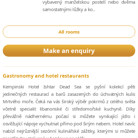
vybavený manželskou postelí nebo dvěma
samostatnými lůžky a ko..
All rooms
Make an enquiry
Gastronomy and hotel restaurants
Kempinski Hotel Ishtar Dead Sea se pyšní kolekcí pěti
jedinečných restaurací a barů zasazených do úchvatných kulis
Mrtvého moře. Čeká na vás široký výběr pokrmů z celého světa
včetně specialit libanonské či středomořské kuchyně. Díky
převážně nádhernému počasí si můžete vynikající jídlo i
osvěžující nápoje vychutnat přímo pod širým nebem. Hotel navíc
nabízí nejrůznější sezónní kulinářské zážitky, kterými si můžete