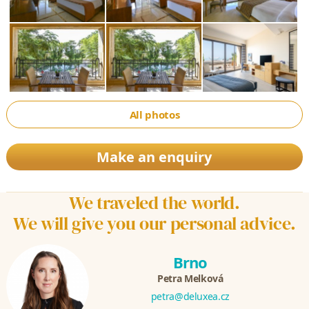
All photos
Make an enquiry
We traveled the world.
We will give you our personal advice.
Brno
Petra Melková
petra@deluxea.cz