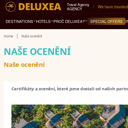
Travel Agency
Navštívili jsme 
79
AGENCY
DESTINATIONS
HOTELS
PROČ DELUXEA?
I
SPECIAL OFFERS
Home
Naše ocenění
NAŠE OCENĚNÍ
Naše ocenění
Certifikáty a ocenění, které jsme dostali od našich part