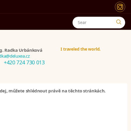
I traveled the world.
g. Radka Urbánková
dka@deluxea.cz
+420 724 730 013
rodej, můžete shlédnout právě na těchto stránkách.