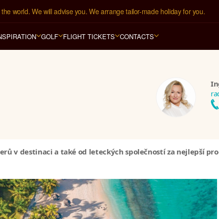
1 hotelů
 ve 
123 zemích světa
.
NSPIRATION
GOLF
FLIGHT TICKETS
CONTACTS
In
ra
nerů v destinaci a také od leteckých společností za nejlepší p