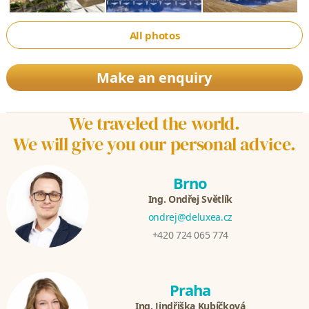
All photos
Make an enquiry
We traveled the world.
We will give you our personal advice.
Brno
Ing. Ondřej Světlík
ondrej@deluxea.cz
+420 724 065 774
Praha
Ing. Jindřiška Kubíčková