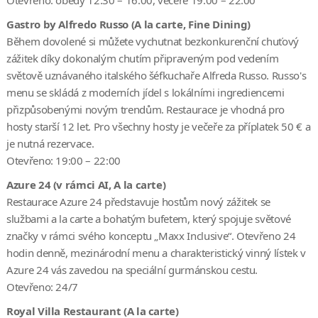
Gastro by Alfredo Russo (A la carte, Fine Dining)
Během dovolené si můžete vychutnat bezkonkurenční chuťový
zážitek díky dokonalým chutím připraveným pod vedením
světově uznávaného italského šéfkuchaře Alfreda Russo. Russo's
menu se skládá z moderních jídel s lokálními ingrediencemi
přizpůsobenými novým trendům. Restaurace je vhodná pro
hosty starší 12 let. Pro všechny hosty je večeře za příplatek 50 € a
je nutná rezervace.
Otevřeno: 19:00 – 22:00
Azure 24 (v rámci AI, A la carte)
Restaurace Azure 24 představuje hostům nový zážitek se
službami a la carte a bohatým bufetem, který spojuje světové
značky v rámci svého konceptu „Maxx Inclusive“. Otevřeno 24
hodin denně, mezinárodní menu a charakteristický vinný lístek v
Azure 24 vás zavedou na speciální gurmánskou cestu.
Otevřeno: 24/7
Royal Villa Restaurant (A la carte)