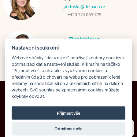
jindriska@deluxea.cz
+420 724 065 778
Bratislava
Katarina Hutníková
Nastavení soukromí
katarina@deluxea.sk
Webové stránky "deluxea.cz" používají soubory cookies k
+421 948 759 074
optimalizaci dat a nastavení služeb. Kliknutím na tlačítko
"Přijmout vše" souhlasíte s využíváním cookies a
předáním údajů o chování na webu pro zobrazení cílené
reklamy na sociálních sítích a reklamních sítích na dalších
webech. Svůj souhlas se zpracováním cookies můžete
kdykoliv odvolat.
Bankruptcy insurance 125 000 000 CZK
Přijmout vše
About company
Our awards
Site Map
Legal clause
Potřebujete poradit?
Zeptejte se našeho asistenta
Search
Cookies
Odmítnout vše
Chettyho
.