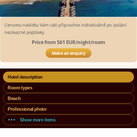
Cenovou nabídku Vám rádi připravíme individuálně po zaslání
nezávazné poptávky.
Price from 561 EUR/night/room
Make an enquiry
Hotel description
Room types
Beach
Professional photo
Show more items