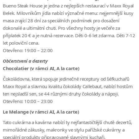
Bueno Steak House je jedna z nejlepších restaurací v Maxx Royal
Belek. Milovníkům jídla nabízí význačné menu: nejjemnější kusy
masa zrající 28 dní za speciálních podmínek pro dosažení
dokonalé a ultimátní chuti. Pro všechny hosty je večeře za
příplatek 20 € a je nutná rezervace. Děti 0-6 let zdarma. Děti 7-12
let poloviční cena.
Otevřeno: 19:00 – 22:00
Občerstvení a dezerty
Chocolatier (v rámci AI, A la carte)
Čokoládovna, která spojuje jedinečné receptury od šéfkuchařů
Maxx Royal a slavnou kvalitu čokolády Callebaut, nabízí hostům
ten nejsladší sen, se 44 různými druhy čokolády a nápoji.
Otevřeno: 10:00 – 23:00
Le Melange (v rámci AI, A la carte)
Tato cukrárna a kavárna nabízí ty nejfantastičtější chutě dezertů,
mimořádné zákusky, makronky ve stylu pařížské cukrárny a
speciální produkty připravované slavnými kuchaři.