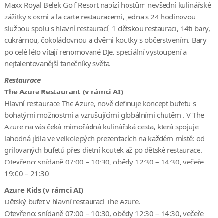
Maxx Royal Belek Golf Resort nabízí hostům nevšední kulinářské
zážitky s osmi a la carte restauracemi, jedna s 24 hodinovou
službou spolu s hlavní restaurací, 1 dětskou restauraci, 14ti bary,
cukrárnou, čokoládovnou a dvěmi koutky s občerstvením. Bary
po celé léto vítají renomované DJe, speciální vystoupení a
nejtalentovanější tanečníky světa.
Restaurace
The Azure Restaurant (v rámci AI)
Hlavní restaurace The Azure, nově definuje koncept bufetu s
bohatými možnostmi a vzrušujícími globálními chutěmi. V The
Azure na vás čeká mimořádná kulinářská cesta, která spojuje
lahodná jídla ve velkolepých prezentacích na každém místě: od
grilovaných bufetů přes dietní koutek až po dětské restaurace.
Otevřeno: snídaně 07:00 – 10:30, obědy 12:30 – 14:30, večeře
19:00 – 21:30
Azure Kids (v rámci AI)
Dětský bufet v hlavní restauraci The Azure.
Otevřeno: snídaně 07:00 – 10:30, obědy 12:30 – 14:30, večeře