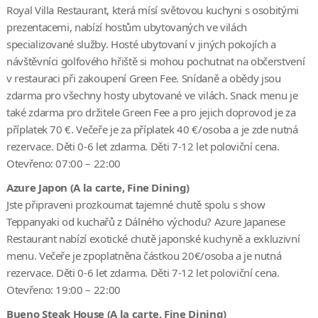
Royal Villa Restaurant, která mísí světovou kuchyni s osobitými
prezentacemi, nabízí hostům ubytovaných ve vilách
specializované služby. Hosté ubytovaní v jiných pokojích a
návštěvníci golfového hřiště si mohou pochutnat na občerstvení
v restauraci při zakoupení Green Fee. Snídaně a obědy jsou
zdarma pro všechny hosty ubytované ve vilách. Snack menu je
také zdarma pro držitele Green Fee a pro jejich doprovod je za
příplatek 70 €. Večeře je za příplatek 40 €/osoba a je zde nutná
rezervace. Děti 0-6 let zdarma. Děti 7-12 let poloviční cena.
Otevřeno: 07:00 – 22:00
Azure Japon (A la carte, Fine Dining)
Jste připraveni prozkoumat tajemné chutě spolu s show
Teppanyaki od kuchařů z Dálného východu? Azure Japanese
Restaurant nabízí exotické chutě japonské kuchyně a exkluzivní
menu. Večeře je zpoplatněna částkou 20€/osoba a je nutná
rezervace. Děti 0-6 let zdarma. Děti 7-12 let poloviční cena.
Otevřeno: 19:00 – 22:00
Bueno Steak House (A la carte, Fine Dining)