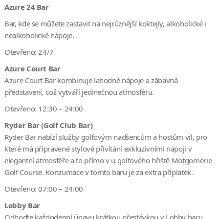
Azure 24 Bar
Bar, kde se můžete zastavit na nejrůznější koktejly, alkoholické i
nealkoholické nápoje.
Otevřeno: 24/7
Azure Court Bar
Azure Court Bar kombinuje lahodné nápoje a zábavná
představení, což vytváří jedinečnou atmosféru.
Otevřeno: 12:30 – 24:00
Ryder Bar (Golf Club Bar)
Ryder Bar nabízí služby golfovým nadšencům a hostům vil, pro
které má připravené stylové přivítání exkluzivními nápoji v
elegantní atmosféře a to přímo v u golfového hřiště Motgomerie
Golf Course. Konzumace v tomto baru je za extra příplatek.
Otevřeno: 07:00 – 24:00
Lobby Bar
Odhoďte každodenní únavu krátkou přestávkou v Lobby baru