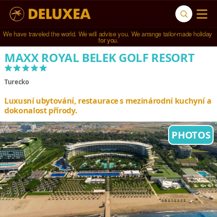
Navštívili jsme 
791 hotelů
 ve 
123 zemích světa
.
MAXX ROYAL BELEK GOLF RESORT
*****
Turecko
Luxusní ubytování, restaurace s mezinárodní kuchyní a
dokonalost přírody.
PHOTOS