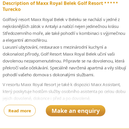
*****
Description of Maxx Royal Belek Golf Resort
Turecko
Golfový resort Maxx Royal Belek v Beleku se nachází v jedné z
nejkrásnějších zátok v Antalyi a nabízí nejen jedinečnou krásu
Středozemního moře, ale také pohodlí v kombinaci s výjimečnou
a elegantní atmosférou.
Luxusní ubytování, restaurace s mezinárodní kuchyní a
dokonalost přírody, Golf Resort Maxx Royal Belek učiní vaši
dovolenou nezapomenutelnou. Připravte se na dovolenou, která
překročí vaše očekávání. Speciálně navržená apartmá a vily slibují
pohodlí vašeho domova s dokonalými službami.
V resortu Maxx Royal Resort je také k dispozici Maxx Assistant,
který poskytuje hostům služby osobního asistenta po celou dobu
jejich dovolené, dokonce i před a po dovolené.
Make an enquiry
Read more