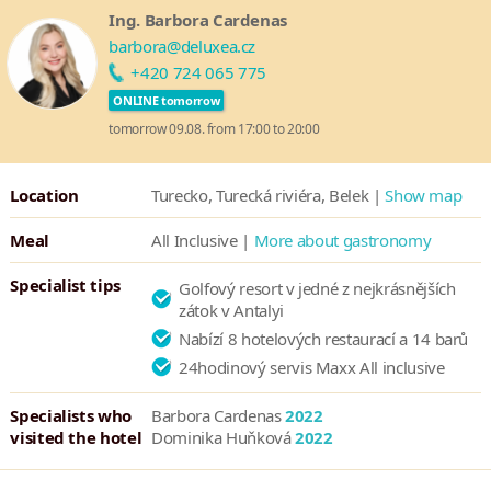
Ing. Barbora Cardenas
barbora@deluxea.cz
+420 724 065 775
ONLINE tomorrow
tomorrow 09.08. from 17:00 to 20:00
Location
Turecko, Turecká riviéra, Belek |
Show map
Meal
All Inclusive |
More about gastronomy
Specialist tips
Golfový resort v jedné z nejkrásnějších
zátok v Antalyi
Nabízí 8 hotelových restaurací a 14 barů
24hodinový servis Maxx All inclusive
Specialists who
Barbora Cardenas
2022
visited the hotel
Dominika Huňková
2022