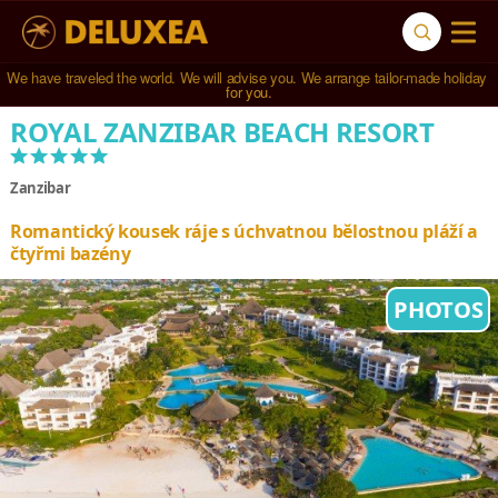
Navštívili jsme 
791 hotelů
 ve 
123 zemích světa
.
ROYAL ZANZIBAR BEACH RESORT
*****
Zanzibar
Romantický kousek ráje s úchvatnou bělostnou pláží a
čtyřmi bazény
PHOTOS