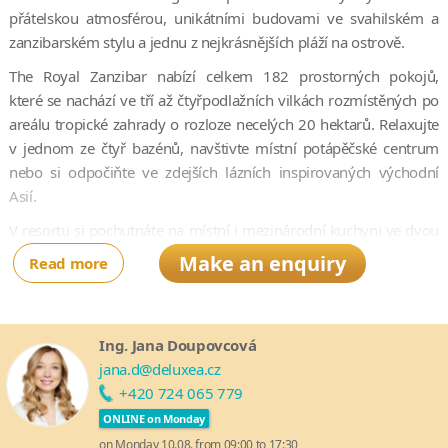
přátelskou atmosférou, unikátními budovami ve svahilském a
zanzibarském stylu a jednu z nejkrásnějších pláží na ostrově.
The Royal Zanzibar nabízí celkem 182 prostorných pokojů,
které se nachází ve tří až čtyřpodlažních vilkách rozmístěných po
areálu tropické zahrady o rozloze necelých 20 hektarů. Relaxujte
v jednom ze čtyř bazénů, navštivte místní potápěčské centrum
nebo si odpočiňte ve zdejších lázních inspirovaných východní
Asií.
V resortu si pochutnáte na místní i mezinárodní kuchyni ve dvou
restauracích, osvěžení vám poskytnou čtyři bary včetně swim-up
Make an enquiry
Read more
baru.
Resort The Royal Zanzibar nabízí svým hostům jedinečnou
možnost strávit dovolenou přesně podle jejich gusta. Ať už jste
Ing. Jana Doupovcová
milovníci opalování se na pláži a plavání v průzračném oceánu,
jana.d@deluxea.cz
nebo naopak dobrodruzi, kteří rádi vyrážejí na nezapomenutelná
+420 724 065 779
dobrodružství, The Royal Zanzibar je tím pravým místem pro
ONLINE on Monday
vás.
on Monday 10.08. from 09:00 to 17:30