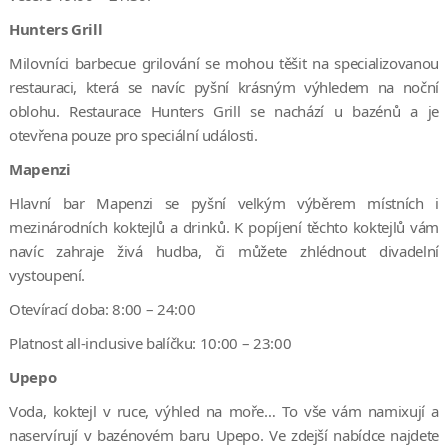
Hunters Grill
Milovníci barbecue grilování se mohou těšit na specializovanou
restauraci, která se navíc pyšní krásným výhledem na noční
oblohu. Restaurace Hunters Grill se nachází u bazénů a je
otevřena pouze pro speciální události.
Mapenzi
Hlavní bar Mapenzi se pyšní velkým výběrem místních i
mezinárodních koktejlů a drinků. K popíjení těchto koktejlů vám
navíc zahraje živá hudba, či můžete zhlédnout divadelní
vystoupení.
Otevírací doba: 8:00 – 24:00
Platnost all-inclusive balíčku: 10:00 – 23:00
Upepo
Voda, koktejl v ruce, výhled na moře… To vše vám namixují a
naservírují v bazénovém baru Upepo. Ve zdejší nabídce najdete