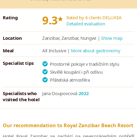
*
9.3
Rating
Rated by 4 clients DELUXEA
Detailed evaluation
Location
Zanzibar, Zanzibar, Nungwi |
Show map
Meal
All Inclusive |
More about gastronomy
Specialist tips
Prostorné pokoje v tradičním stylu
Skvělé koupání i při odlivu
Přátelská atmosféra
Specialists who
Jana Doupovcová
2022
visited the hotel
Our recommendation to Royal Zanzibar Beach Resort
Hotel Royal Zanzibar se nachází na severozápadním pobřeží