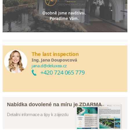
The last inspection
Ing. Jana Doupovcová
jana.d@deluxea.cz
+420 724 065 779
Nabídka dovolené na míru je ZDARMA
Detailní informace a tipy k zájezdu