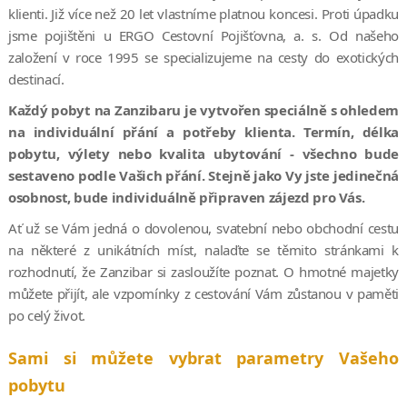
klienti. Již více než 20 let vlastníme platnou koncesi. Proti úpadku
jsme pojištěni u ERGO Cestovní Pojišťovna, a. s. Od našeho
založení v roce 1995 se specializujeme na cesty do exotických
destinací.
Každý pobyt na Zanzibaru je vytvořen speciálně s ohledem
na individuální přání a potřeby klienta. Termín, délka
pobytu, výlety nebo kvalita ubytování - všechno bude
sestaveno podle Vašich přání. Stejně jako Vy jste jedinečná
osobnost, bude individuálně připraven zájezd pro Vás.
Ať už se Vám jedná o dovolenou, svatební nebo obchodní cestu
na některé z unikátních míst, nalaďte se těmito stránkami k
rozhodnutí, že Zanzibar si zasloužíte poznat. O hmotné majetky
můžete přijít, ale vzpomínky z cestování Vám zůstanou v paměti
po celý život.
Sami si můžete vybrat parametry Vašeho
pobytu