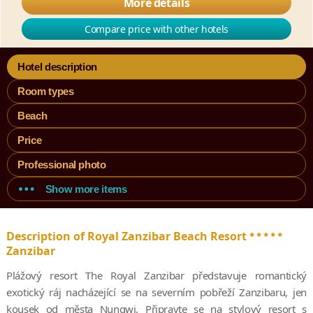
More details
Compare price with other hotels
Hotel description
Room types
Beach
Price
Professional photo
Show more items
*****
Description of Royal Zanzibar Beach Resort
Zanzibar
Plážový resort The Royal Zanzibar představuje romantický
exotický ráj nacházející se na severním pobřeží Zanzibaru, jen
kousek od města Nungwi. Připravte se na stylový resort s