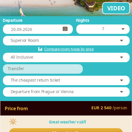
VIDEO
Departure
Nights
7
Superior Room
Compare room types by price
All Inclusive
Transfer
The cheapest return ticket
Departure from Prague or Vienna
2 540
EUR
/
person
Price from
Great weather v září