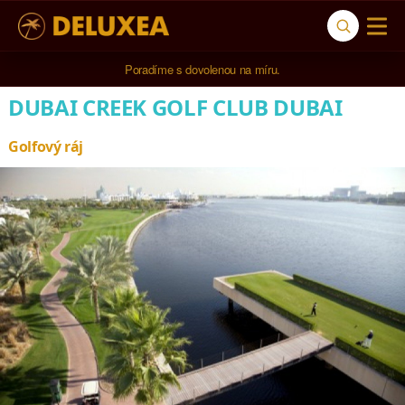
Poradíme s dovolenou na míru.
DUBAI CREEK GOLF CLUB DUBAI
Golfový ráj