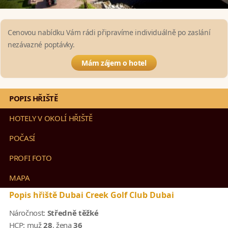
Cenovou nabídku Vám rádi připravíme individuálně po zaslání
nezávazné poptávky.
Mám zájem o hotel
POPIS HŘIŠTĚ
HOTELY V OKOLÍ HŘIŠTĚ
POČASÍ
PROFI FOTO
MAPA
Popis hřiště Dubai Creek Golf Club Dubai
Náročnost:
Středně těžké
HCP:
muž
28
, žena
36