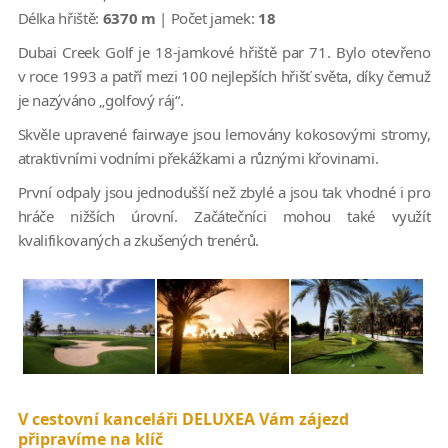
Délka hřiště:
6370 m
| Počet jamek:
18
Dubai Creek Golf je 18-jamkové hřiště par 71. Bylo otevřeno
v roce 1993 a patří mezi 100 nejlepších hřišť světa, díky čemuž
je nazýváno „golfový ráj“.
Skvěle upravené fairwaye jsou lemovány kokosovými stromy,
atraktivními vodními překážkami a různými křovinami.
První odpaly jsou jednodušší než zbylé a jsou tak vhodné i pro
hráče nižších úrovní. Začátečníci mohou také využít
kvalifikovaných a zkušených trenérů.
V cestovní kanceláři DELUXEA Vám zájezd
připravíme na klíč