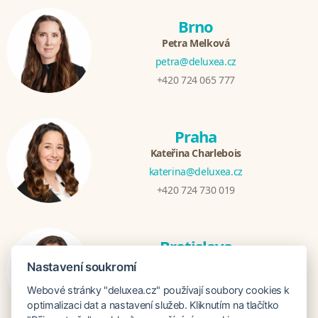
Brno
Petra Melková
petra@deluxea.cz
+420 724 065 777
Praha
Kateřina Charlebois
katerina@deluxea.cz
+420 724 730 019
Bratislava
Katarina Hutníková
Nastavení soukromí
katarina@deluxea.sk
Webové stránky "deluxea.cz" používají soubory cookies k
+421 948 759 074
optimalizaci dat a nastavení služeb. Kliknutím na tlačítko