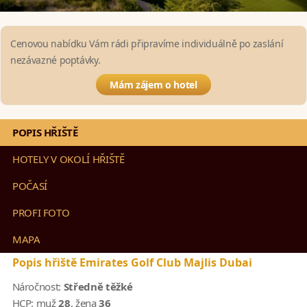
Cenovou nabídku Vám rádi připravíme individuálně po zaslání
nezávazné poptávky.
Mám zájem o hotel
POPIS HŘIŠTĚ
HOTELY V OKOLÍ HŘIŠTĚ
POČASÍ
PROFI FOTO
MAPA
Popis hřiště Emirates Golf Club Majlis Dubai
Náročnost:
Středně těžké
HCP:
muž
28
, žena
36