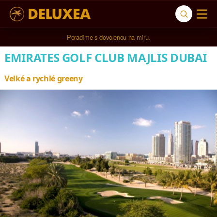
Poradíme s dovolenou na míru.
EMIRATES GOLF CLUB MAJLIS DUBAI
Velké a rychlé greeny