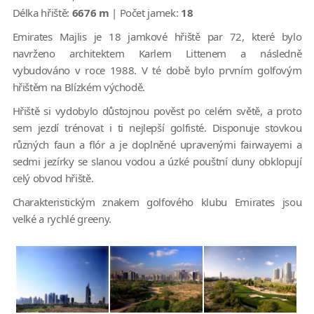
Délka hřiště:
6676 m
| Počet jamek:
18
Emirates Majlis je 18 jamkové hřiště par 72, které bylo
navrženo architektem Karlem Littenem a následně
vybudováno v roce 1988. V té době bylo prvním golfovým
hřištěm na Blízkém východě.
Hřiště si vydobylo důstojnou pověst po celém světě, a proto
sem jezdí trénovat i ti nejlepší golfisté. Disponuje stovkou
různých faun a flór a je doplněné upravenými fairwayemi a
sedmi jezírky se slanou vodou a úzké pouštní duny obklopují
celý obvod hřiště.
Charakteristickým znakem golfového klubu Emirates jsou
velké a rychlé greeny.