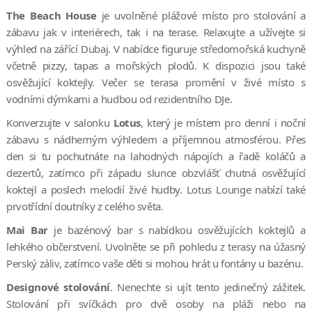
The Beach House
je uvolněné plážové místo pro stolování a
zábavu jak v interiérech, tak i na terase. Relaxujte a užívejte si
výhled na zářící Dubaj. V nabídce figuruje středomořská kuchyně
včetně pizzy, tapas a mořských plodů. K dispozici jsou také
osvěžující koktejly. Večer se terasa promění v živé místo s
vodními dýmkami a hudbou od rezidentního DJe.
Konverzujte v salonku
Lotus
, který je místem pro denní i noční
zábavu s nádherným výhledem a příjemnou atmosférou. Přes
den si tu pochutnáte na lahodných nápojích a řadě koláčů a
dezertů, zatímco při západu slunce obzvlášť chutná osvěžující
koktejl a poslech melodií živé hudby. Lotus Lounge nabízí také
prvotřídní doutníky z celého světa.
Mai Bar
je bazénový bar s nabídkou osvěžujících koktejlů a
lehkého občerstvení. Uvolněte se při pohledu z terasy na úžasný
Perský záliv, zatímco vaše děti si mohou hrát u fontány u bazénu.
Designové stolování
. Nenechte si ujít tento jedinečný zážitek.
Stolování při svíčkách pro dvě osoby na pláži nebo na