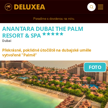
5* cestovní kancelář na luxusní dovolenou od 100.000 Kč.
ANANTARA DUBAI THE PALM
*****
RESORT & SPA
Dubai
Překrásné, poklidné útočiště na dubajské uměle
vytvořené "Palmě"
FOTO