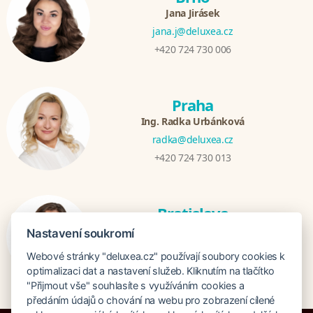
Jana Jirásek
jana.j@deluxea.cz
+420 724 730 006
Praha
Ing. Radka Urbánková
radka@deluxea.cz
+420 724 730 013
Bratislava
Katarina Hutníková
Nastavení soukromí
katarina@deluxea.sk
Webové stránky "deluxea.cz" používají soubory cookies k
+421 948 759 074
optimalizaci dat a nastavení služeb. Kliknutím na tlačítko
"Přijmout vše" souhlasíte s využíváním cookies a
předáním údajů o chování na webu pro zobrazení cílené