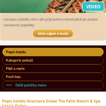
VIDEO
Cenovou nabídku Vám rádi připravíme individuálně po zaslání
nezávazné poptávky.
Mám zájem o hotel
Popis hotelu
Kategorie pokojů
Pláž a moře
Profi foto
Další položky menu
Popis hotelu Anantara Dubai The Palm Resort & Spa
*****
Dubai