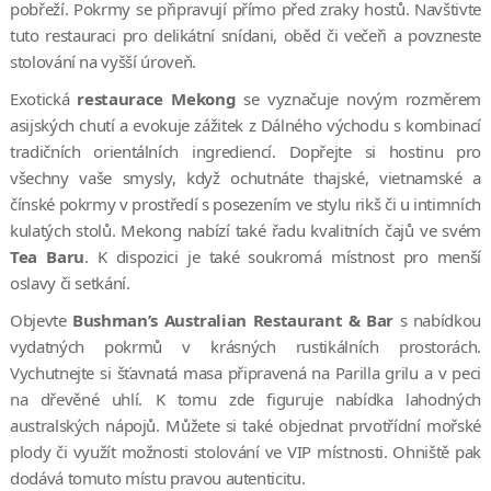
pobřeží. Pokrmy se připravují přímo před zraky hostů. Navštivte
tuto restauraci pro delikátní snídani, oběd či večeři a povzneste
stolování na vyšší úroveň.
Exotická
restaurace Mekong
se vyznačuje novým rozměrem
asijských chutí a evokuje zážitek z Dálného východu s kombinací
tradičních orientálních ingrediencí. Dopřejte si hostinu pro
všechny vaše smysly, když ochutnáte thajské, vietnamské a
čínské pokrmy v prostředí s posezením ve stylu rikš či u intimních
kulatých stolů. Mekong nabízí také řadu kvalitních čajů ve svém
Tea Baru
. K dispozici je také soukromá místnost pro menší
oslavy či setkání.
Objevte
Bushman’s Australian Restaurant & Bar
s nabídkou
vydatných pokrmů v krásných rustikálních prostorách.
Vychutnejte si šťavnatá masa připravená na Parilla grilu a v peci
na dřevěné uhlí. K tomu zde figuruje nabídka lahodných
australských nápojů. Můžete si také objednat prvotřídní mořské
plody či využít možnosti stolování ve VIP místnosti. Ohniště pak
dodává tomuto místu pravou autenticitu.