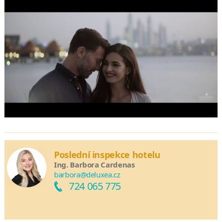
Poslední inspekce hotelu
Ing. Barbora Cardenas
barbora@deluxea.cz
724 065 775