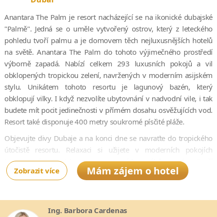
Anantara The Palm je resort nacházející se na ikonické dubajské
"Palmě". Jedná se o uměle vytvořený ostrov, který z leteckého
pohledu tvoří palmu a je domovem těch nejluxusnějších hotelů
na světě. Anantara The Palm do tohoto výjimečného prostředí
výborně zapadá. Nabízí celkem 293 luxusních pokojů a vil
obklopených tropickou zelení, navržených v moderním asijském
stylu. Unikátem tohoto resortu je lagunový bazén, který
obklopují vilky. I když nezvolíte ubytovnání v nadvodní vile, i tak
budete mít pocit jedinečnosti v přímém dosahu osvěžujících vod.
Resort také disponuje 400 metry soukromé písčité pláže.
Objevujte divy Dubaje a na konci dne se navraťte do tropického
útočistě resortu. Relaxaci si užijete v moderních pokojích
inspirovaných Thajskem, v restauracích s výběrem té nejlepší
Mám zájem o hotel
Zobrazit více
mezinárodní kuchyně nebo v luxusních lázních Anantara Spa.
Resort se nachází na východním "křídle" palmy, 45 minut jízdy od
Mezinárodního letiště v Dubaji. S pevninou je hotel spojen 300
Ing. Barbora Cardenas
metrů dlouhým mostem, křídlo spojuje s palmou podmořský