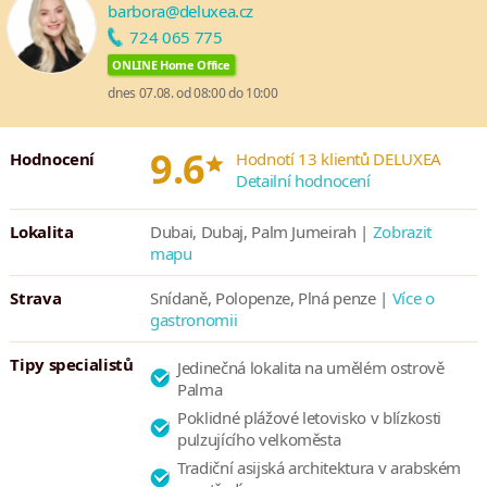
barbora@deluxea.cz
tunel. V těsné blízkosti resortu je k dispozici mnoho aktivit,
724 065 775
například vodní park v Dubai Marina. Snadno přístupné jsou i
ONLINE Home Office
další restaurace a obchody lemující pláž Jumeirah.
dnes 07.08. od 08:00 do 10:00
*
9.6
Hodnocení
Hodnotí 13 klientů DELUXEA
Detailní hodnocení
Lokalita
Dubai, Dubaj, Palm Jumeirah |
Zobrazit
mapu
Strava
Snídaně, Polopenze, Plná penze |
Více o
gastronomii
Tipy specialistů
Jedinečná lokalita na umělém ostrově
Palma
Poklidné plážové letovisko v blízkosti
pulzujícího velkoměsta
Tradiční asijská architektura v arabském