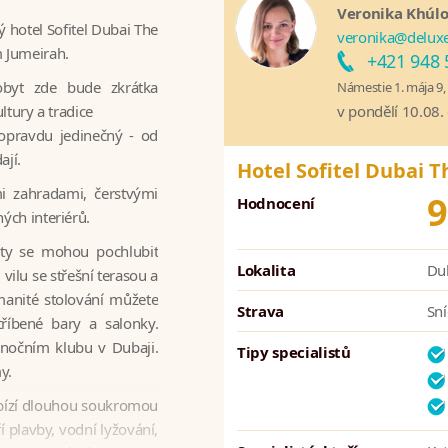
Veronika Khúl
ý hotel Sofitel Dubai The
veronika@deluxe
 Jumeirah.
+421 948 
pobyt zde bude zkrátka
Námestie 1. mája 9, 
ltury a tradice
v pondělí 10.08.
 opravdu jedinečný - od
ají.
Hotel Sofitel Dubai 
i zahradami, čerstvými
9
Hodnocení
ných interiérů.
ity se mohou pochlubit
Lokalita
Dub
ilu se střešní terasou a
manité stolování můžete
Strava
Sní
tříbené bary a salonky.
 nočním klubu v Dubaji.
Tipy specialistů
y.
abízí dlouhou soukromou
 plavby, vodní lyžování,