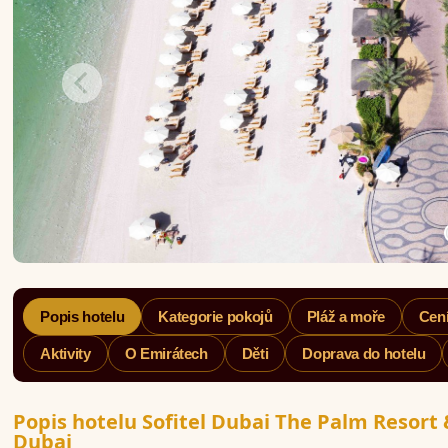
Popis hotelu
Kategorie pokojů
Pláž a moře
Cení
Aktivity
O Emirátech
Děti
Doprava do hotelu
Popis hotelu Sofitel Dubai The Palm Resort
Dubai