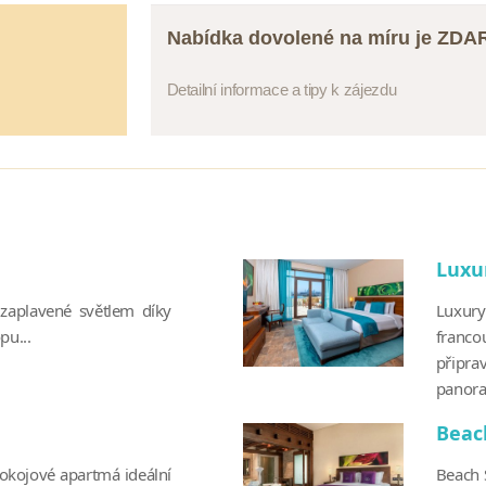
Nabídka dovolené na míru je ZD
Detailní informace a tipy k zájezdu
Luxu
 zaplavené světlem díky
Luxury
pu...
franco
připr
panora
Beac
pokojové apartmá ideální
Beach S