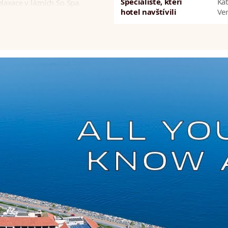
Specialisté, kteří
Kat
elaxace v lázních So Spa.
hotel navštívili
Ve