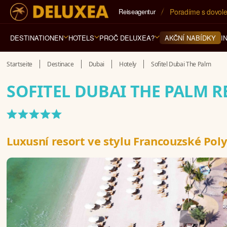
Reiseagentur
5* cestovní kancel
DESTINATIONEN
HOTELS
PROČ DELUXEA?
I
AKČNÍ NABÍDKY
Startseite
Destinace
Dubai
Hotely
Sofitel Dubai The Palm
SOFITEL DUBAI THE PALM R
*****
Luxusní resort ve stylu Francouzské Pol