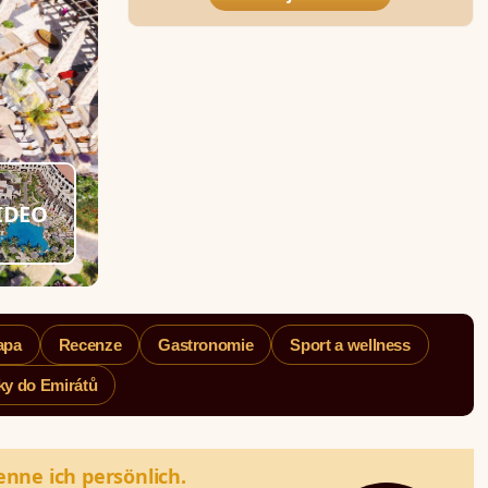
IDEO
apa
Recenze
Gastronomie
Sport a wellness
ky do Emirátů
enne ich persönlich.