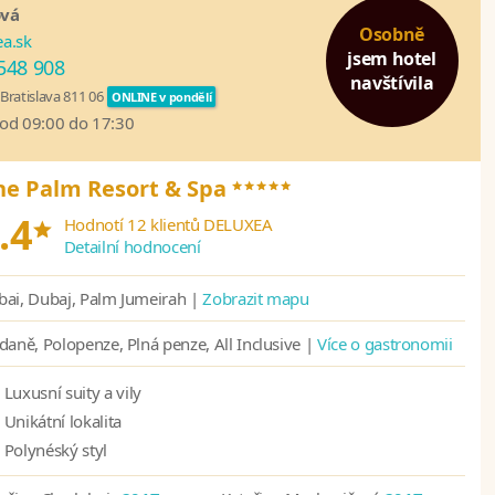
ová
Osobně
a.sk
jsem hotel
548 908
navštívila
Bratislava 811 06
ONLINE v pondělí
 od 09:00 do 17:30
*****
The Palm Resort & Spa
*
.4
Hodnotí 12 klientů DELUXEA
Detailní hodnocení
ai, Dubaj, Palm Jumeirah |
Zobrazit mapu
daně, Polopenze, Plná penze, All Inclusive |
Více o gastronomii
Luxusní suity a vily
Unikátní lokalita
Polynéský styl