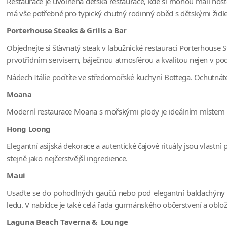
Restaurace je uvolněná dětská restaurace, kde si mohou malí host
má vše potřebné pro typický chutný rodinný oběd s dětskými židle
Porterhouse Steaks & Grills a Bar
Objednejte si šťavnatý steak v labužnické restauraci Porterhouse S
prvotřídním servisem, báječnou atmosférou a kvalitou nejen v p
Nádech Itálie pocítíte ve středomořské kuchyni Bottega. Ochutnáte 
Moana
Moderní restaurace Moana s mořskými plody je ideálním místem pro
Hong Loong
Elegantní asijská dekorace a autentické čajové rituály jsou vlastn
stejně jako nejčerstvější ingredience.
Maui
Usaďte se do pohodlných gaučů nebo pod elegantní baldachýny v
ledu. V nabídce je také celá řada gurmánského občerstvení a oblož
Laguna Beach Taverna & Lounge