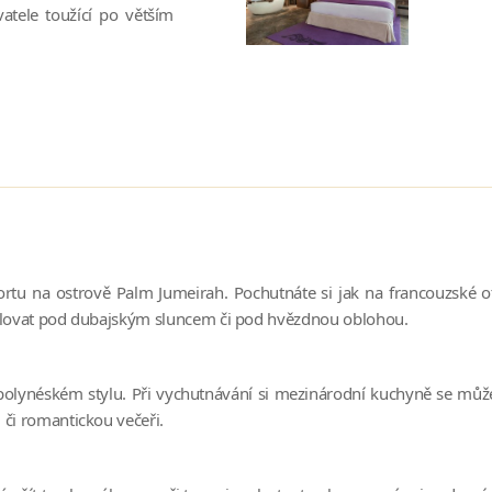
atele toužící po větším
sortu na ostrově Palm Jumeirah. Pochutnáte si jak na francouzské
tolovat pod dubajským sluncem či pod hvězdnou oblohou.
lynéském stylu. Při vychutnávání si mezinárodní kuchyně se může
 či romantickou večeři.