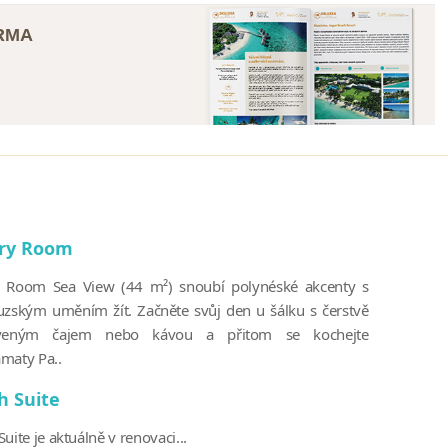
ARMA
ry Room
 Room Sea View (44 m²) snoubí polynéské akcenty s
uzským uměním žít. Začněte svůj den u šálku s čerstvě
aveným čajem nebo kávou a přitom se kochejte
maty Pa..
h Suite
uite je aktuálně v renovaci...