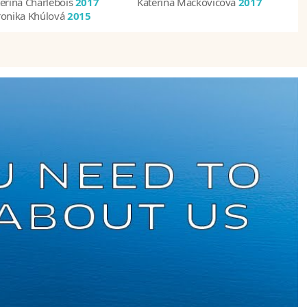
eřina Charlebois
2017
Kateřina Mackovičová
2017
ronika Khúlová
2015