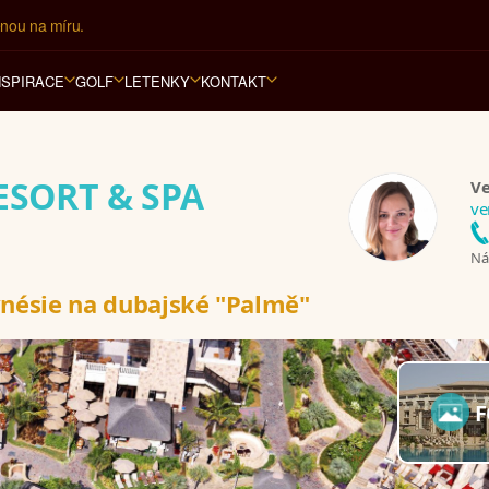
ář na luxusní dovolenou od 100.000 Kč.
NSPIRACE
GOLF
LETENKY
KONTAKT
ESORT & SPA
Ve
ve
Nám
ynésie na dubajské "Palmě"
F