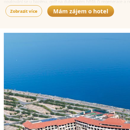
opalování se u bazénu, golf na dubajském hřišti či regenerace a r
Rodiny jistě ocení dětský klub.
Mám zájem o hotel
Zobrazit více