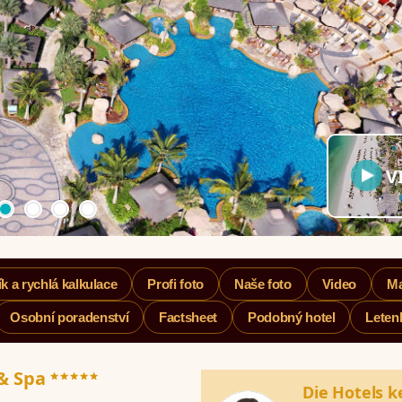
V
k a rychlá kalkulace
Profi foto
Naše foto
Video
M
Osobní poradenství
Factsheet
Podobný hotel
Leten
*****
 & Spa
Die Hotels k