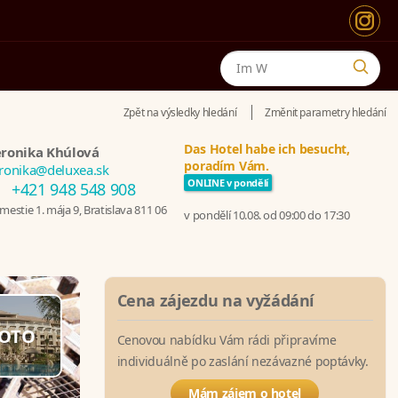
Zpět na výsledky hledání
Změnit parametry hledání
Das Hotel habe ich besucht,
ronika Khúlová
poradím Vám.
ronika@deluxea.sk
ONLINE v pondělí
+421 948 548 908
estie 1. mája 9, Bratislava 811 06
v pondělí 10.08. od 09:00 do 17:30
Cena zájezdu na vyžádání
OTO
Cenovou nabídku Vám rádi připravíme
individuálně po zaslání nezávazné poptávky.
Mám zájem o hotel