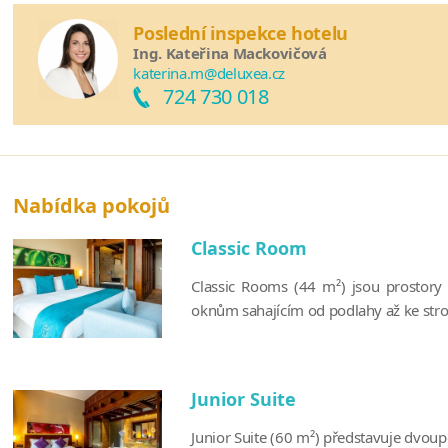
Poslední inspekce hotelu
Ing. Kateřina Mackovičová
katerina.m@deluxea.cz
724 730 018
Nabídka pokojů
Classic Room
Classic Rooms (44 m²) jsou prostory
oknům sahajícím od podlahy až ke stro
Junior Suite
Junior Suite (60 m²) představuje dvou