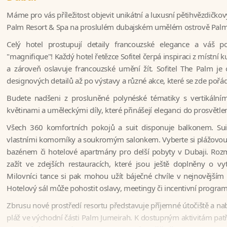
Máme pro vás příležitost objevit unikátní a luxusní pětihvězdičkov
Palm Resort & Spa na proslulém dubajském umělém ostrově Palm
Celý hotel prostupují detaily francouzské elegance a váš 
"magnifique"! Každý hotel řetězce Sofitel čerpá inspiraci z místní ku
a zároveň oslavuje francouzské umění žít. Sofitel The Palm je
designových detailů až po výstavy a různé akce, které se zde pořád
Budete nadšeni z prosluněné polynéské tématiky s vertikálním
květinami a uměleckými díly, které přinášejí eleganci do prosvětle
Všech 360 komfortních pokojů a suit disponuje balkonem. Su
vlastními komorníky a soukromým salonkem. Vyberte si plážovou v
bazénem či hotelové apartmány pro delší pobyty v Dubaji. Roz
zažít ve zdejších restauracích, které jsou ještě doplněny o vy
Milovníci tance si pak mohou užít báječné chvíle v nejnovějším
Hotelový sál může pohostit oslavy, meetingy či incentivní program
Zbrusu nové prostředí resortu představuje příjemné útočiště a n
pláž ve východní části Palm Jumeirah. K dostupným aktivitám patří