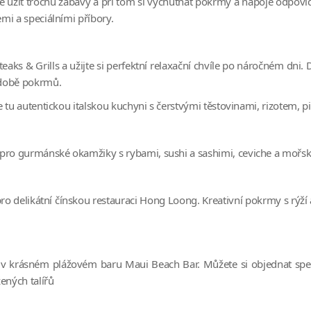
é užít trochu zábavy a při tom si vychutnat pokrmy a nápoje odpovíd
mi a speciálními příbory.
teaks & Grills a užijte si perfektní relaxační chvíle po náročném dni.
odobě pokrmů.
tu autentickou italskou kuchyni s čerstvými těstovinami, rizotem, pi
 gurmánské okamžiky s rybami, sushi a sashimi, ceviche a mořskými 
í pro delikátní čínskou restauraci Hong Loong. Kreativní pokrmy s rýž
 krásném plážovém baru Maui Beach Bar. Můžete si objednat speci
ených talířů