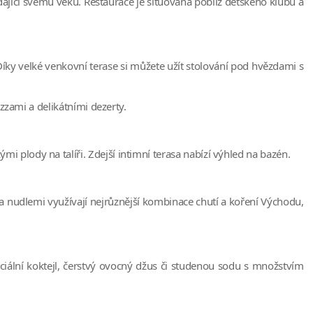
ající svému věku. Restaurace je situována poblíž dětského klubu a
 Díky velké venkovní terase si můžete užít stolování pod hvězdami s
zzami a delikátními dezerty.
plody na talíři. Zdejší intimní terasa nabízí výhled na bazén.
í a nudlemi využívají nejrůznější kombinace chutí a koření Východu,
ální koktejl, čerstvý ovocný džus či studenou sodu s množstvím