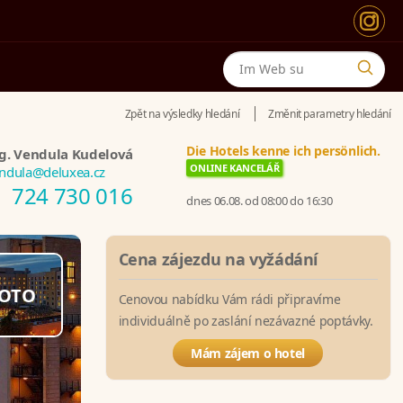
Zpět na výsledky hledání
Změnit parametry hledání
Die Hotels kenne ich persönlich.
g. Vendula Kudelová
ONLINE KANCELÁŘ
ndula@deluxea.cz
724 730 016
dnes 06.08. od 08:00 do 16:30
Cena zájezdu na vyžádání
OTO
Cenovou nabídku Vám rádi připravíme
individuálně po zaslání nezávazné poptávky.
Mám zájem o hotel