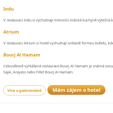
Indu
V restauraci Indu si vychutnají milovníci indické kuchyně výtečná
Atrium
V restauraci Atrium si hosté vychutnají snídaně formou bufetu, k
Bourj Al Hamam
Celosvětově vyhlášená restaurace Bourj Al Hamam je známá svou 
Sajie, Arayess nebo Fillet Bourj Al Hamam.
Mám zájem o hotel
Více o gastronomii