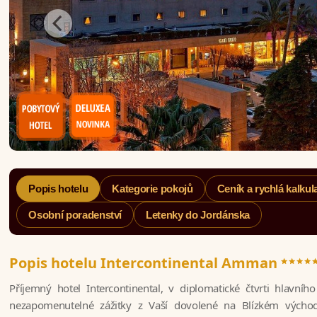
Popis hotelu
Kategorie pokojů
Ceník a rychlá kalkul
Osobní poradenství
Letenky do Jordánska
****
Popis hotelu Intercontinental Amman
Příjemný hotel Intercontinental, v diplomatické čtvrti hlavn
nezapomenutelné zážitky z Vaší dovolené na Blízkém východ