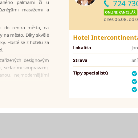
724 73
vaného palmami či u
různějšími masážemi a
ONLINE KANCELÁŘ
dnes 06.08. od 
i do centra města,​ na
dy na město. Díky skvělé
Hotel Intercontine
ky.​ Hosté se z hotelu za
Lokalita
Jo
. ​
 zařízených designovým
Strava
Sn
i, sedacími soupravami,
Tipy specialistů
nou, nejmodernějšími