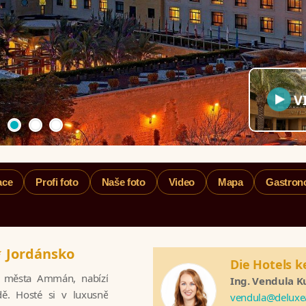
V
ace
Profi foto
Naše foto
Video
Mapa
Gastron
*
Jordánsko
Die Hotels k
ího města Ammán, nabízí
Ing. Vendula K
ě. Hosté si v luxusně
vendula@deluxe