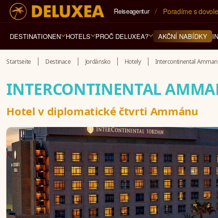
Reiseagentur
5* cestovní kancel
DESTINATIONEN
HOTELS
PROČ DELUXEA?
I
AKČNÍ NABÍDKY
Startseite
Destinace
Jordánsko
Hotely
Intercontinental Amman
INTERCONTINENTAL AMM
Hotel v diplomatické čtvrti Ammánu