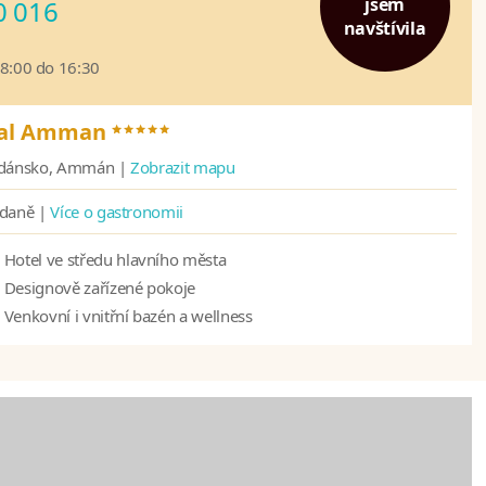
jsem
0 016
navštívila
08:00 do 16:30
*****
ntal Amman
rdánsko, Ammán |
Zobrazit mapu
ídaně |
Více o gastronomii
Hotel ve středu hlavního města
Designově zařízené pokoje
Venkovní i vnitřní bazén a wellness