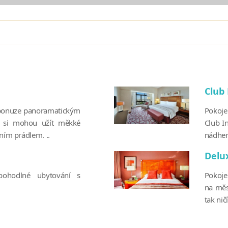
Club
ponuze panoramatickým
Pokoje
 si mohou užít měkké
Club I
žním prádlem. ..
nádher
Delu
pohodlné ubytování s
Pokoje
na měs
tak ni