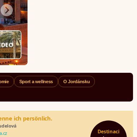
IDEO
omie
Sport a wellness
O Jordánsku
enne ich persönlich.
udelová
Destinaci
a.cz