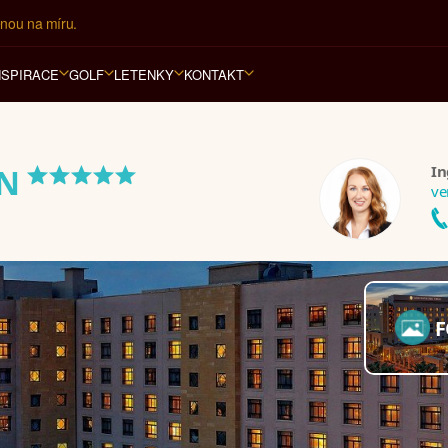
ář na luxusní dovolenou od 100.000 Kč.
NSPIRACE
GOLF
LETENKY
KONTAKT
*****
In
AN
ve
F