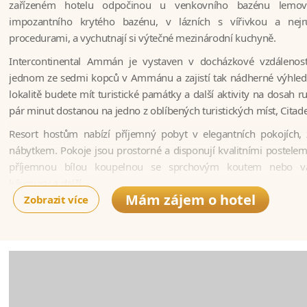
zařízeném hotelu ​odpočinou u venkovního bazénu lemo
impozantního krytého bazénu, ​v lázních s vířivkou a nej
procedurami, a vychutnají ​si ​výtečné mezinárodní kuchyně​.
Intercontinental Ammán je vystaven​ v docházkové vzdálenost
jednom z​e sedmi ​kopců​ v​ Ammánu a zajistí tak nádherné výhle
lokalitě budete mít turistické památky a další aktivity na dosah ru
pár minut dostanou na jedno z oblíbených turistických míst, Citadel
Resort hostům nabízí příjemný pobyt v elegantních pokojích,
nábytkem. Pokoje jsou prostorné a disponují kvalitními postelem
příjemnou bílou koupelnou se sprchovým koutem nebo va
kávovary a další.
Mám zájem o hotel
Zobrazit více