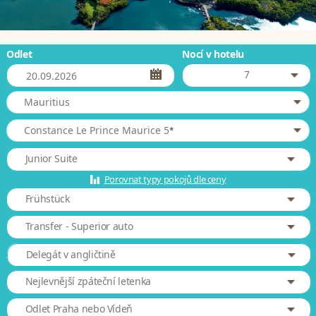
Odlet
Nocí v hotelu
7
Mauritius
*
Constance Le Prince Maurice 5
Junior Suite
Porovnat typy pokojů dle ceny
Frühstück
Transfer - Superior auto
Delegát v angličtině
Nejlevnější zpáteční letenka
Odlet Praha nebo Vídeň