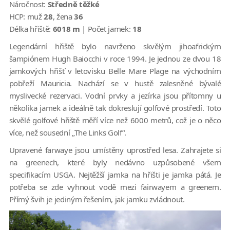
Náročnost:
Středně těžké
HCP:
muž
28
, žena
36
Délka hřiště:
6018 m
| Počet jamek:
18
Legendární hřiště bylo navrženo skvělým jihoafrickým
šampiónem Hugh Baiocchi v roce 1994. Je jednou ze dvou 18
jamkových hřišť v letovisku Belle Mare Plage na východním
pobřeží Mauricia. Nachází se v hustě zalesněné bývalé
myslivecké rezervaci. Vodní prvky a jezírka jsou přítomny u
několika jamek a ideálně tak dokreslují golfové prostředí. Toto
skvělé golfové hřiště měří více než 6000 metrů, což je o něco
více, než sousední „The Links Golf“.
Upravené farwaye jsou umístěny uprostřed lesa. Zahrajete si
na greenech, které byly nedávno uzpůsobené všem
specifikacím USGA. Nejtěžší jamka na hřišti je jamka pátá. Je
potřeba se zde vyhnout vodě mezi fairwayem a greenem.
Přímý švih je jediným řešením, jak jamku zvládnout.