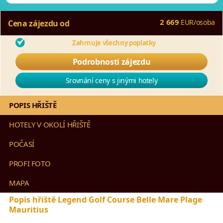
2 669
EUR
/
osoba
Cena zájezdu od
Zahrnuje všechny poplatky
Podrobnosti zájezdu
Srovnání ceny s jinými hotely
POPIS HŘIŠTĚ
HOTELY V OKOLÍ HŘIŠTĚ
POČASÍ
PROFI FOTO
MAPA
Popis hřiště Legend Golf Course Belle Mare Plage
Mauritius