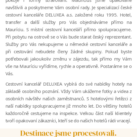
pokoje i formy stravování. Maurícius jsme opakovaně
navštívili a poskytneme Vám osobní rady. Je specializací české
cestovní kanceláře DELUXEA a.s. založené roku 1995. Hotel,
transfer a další služby pro Vás objednáváme přímo na
Mauríciu. S místní cestovní kanceláří přímo spolupracujeme.
Při pobytu na ostrově se o Vás bude starat český reprezentant.
Služby pro Vás nekupujeme u německé cestovní kanceláře a
při cestování nebudete členy žádné skupiny. Pokud byste
potřebovali jakoukoliv změnu v zájezdu, tak přímo my Vám
vše na Mauríciu vyřídíme, rychle a operativně. Postaráme se o
Vás.
Cestovní kancelář DELUXEA vybírá do své nabídky hotely na
základě osobního poznání. Vždy Vám ukážeme fotky a videa z
osobních návštěv našich zaměstnanců. S hotelovými řetězci z
naší nabídky spolupracujeme již mnoho let. Do většiny hotelů
každoročně cestujeme na inspekce. Velkou část naší klientely
tvoří opakovaní zákazníci, kteří se do našich hotelů rádi vracejí.
Destinace jsme procestovali.