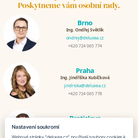
Poskytneme vám osobní rady.
Brno
Ing. Ondřej Světlík
ondrej@deluxea.cz
+420 724 065 774
Praha
Ing. Jindřiška Kubíčková
jindriska@deluxea.cz
+420 724 065 778
Bratislava
Katarina Hutníková
Nastavení soukromí
katarina@deluxea.sk
Webové stránky "deluxea.cz" používají soubory cookies k