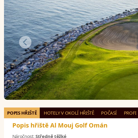
POPIS HŘIŠTĚ
HOTELY V OKOLÍ HŘIŠTĚ
POČASÍ
PROFI
Popis hřiště Al Mouj Golf Omán
Náročnost:
Středně těžké