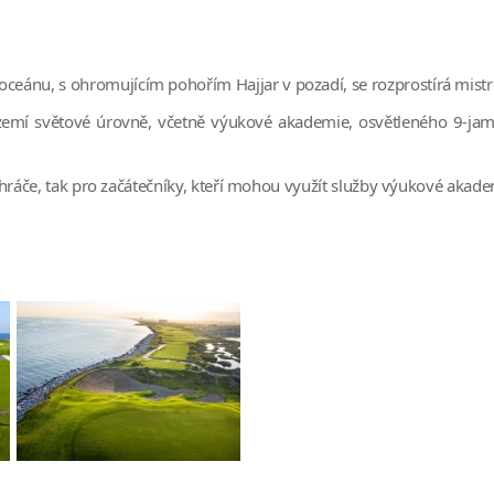
ánu, s ohromujícím pohořím Hajjar v pozadí, se rozprostírá mistr
mí světové úrovně, včetně výukové akademie, osvětleného 9-jamko
í hráče, tak pro začátečníky, kteří mohou využít služby výukové aka