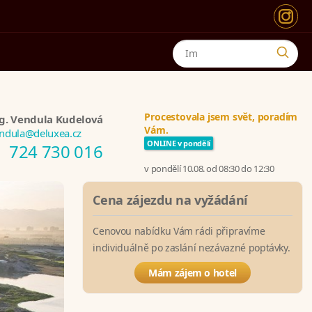
Procestovala jsem svět, poradím
g. Vendula Kudelová
Vám.
ndula@deluxea.cz
ONLINE v pondělí
724 730 016
v pondělí 10.08. od 08:30 do 12:30
Cena zájezdu na vyžádání
Cenovou nabídku Vám rádi připravíme
individuálně po zaslání nezávazné poptávky.
Mám zájem o hotel