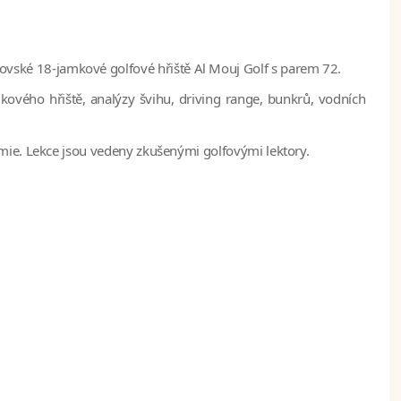
ovské 18-jamkové golfové hřiště Al Mouj Golf s parem 72.
vého hřiště, analýzy švihu, driving range, bunkrů, vodních
demie. Lekce jsou vedeny zkušenými golfovými lektory.