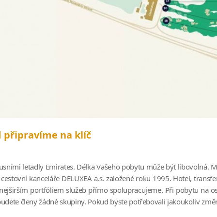
 připravíme na klíč
sními letadly Emirates. Délka Vašeho pobytu může být libovolná. 
é cestovní kanceláře DELUXEA a.s. založené roku 1995. Hotel, transf
nejširším portfóliem služeb přímo spolupracujeme. Při pobytu na os
udete členy žádné skupiny. Pokud byste potřebovali jakoukoliv zm