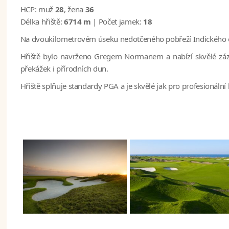
HCP:
muž
28
, žena
36
Délka hřiště:
6714 m
| Počet jamek:
18
Na dvoukilometrovém úseku nedotčeného pobřeží Indického oce
Hřiště bylo navrženo Gregem Normanem a nabízí skvělé záze
překážek i přírodních dun.
Hřiště splňuje standardy PGA a je skvělé jak pro profesionáln