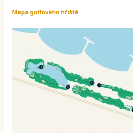
Mapa golfového hřiště