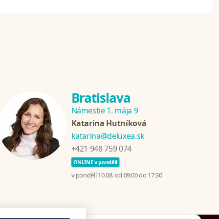
Bratislava
Námestie 1. mája 9
Katarina Hutníková
katarina@deluxea.sk
+421 948 759 074
ONLINE v pondělí
v pondělí 10.08. od 09:00 do 17:30