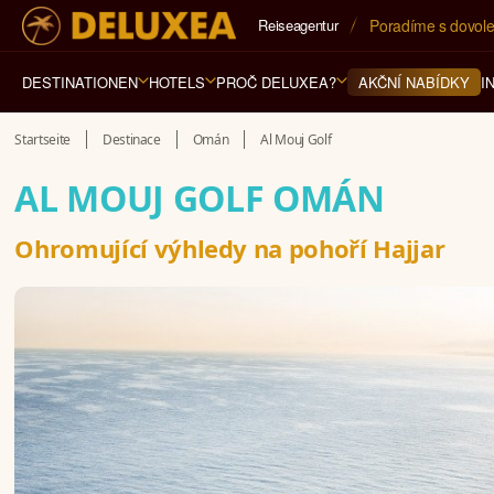
Reiseagentur
Poradíme s dovole
5* cestovní kancel
DESTINATIONEN
HOTELS
PROČ DELUXEA?
I
AKČNÍ NABÍDKY
Startseite
Destinace
Omán
Al Mouj Golf
AL MOUJ GOLF OMÁN
Ohromující výhledy na pohoří Hajjar