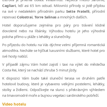
Cagliari
, leží asi 65 km odsud. Milovníci přírody si jistě přijdou
na své v nedalekém přírodním parku
Sette Fratelli
, přírodní
rezervaci
Colostrai
,
Torre Salinas
a mnohých dalších.
Hotel doporučujeme zejména pro páry pro trávení klidné
dovolené nebo na líbánky. Výhodou hotelu je jeho výhodná
poloha přímo u pláže s lehátky a slunečníky.
Po příjezdu do hotelu na Vás dýchne velmi příjemná romantická
atmosféra. Necháte se hýčkat luxusními službami, které hotel pro
své hosty nabízí.
V případě zájmu Vám hotel zajistí i taxi na výlet do městečka
Costa Rei, který se nachází zhruba 5 minut jízdy.
K dispozici Vám bude také sluneční terasa
ve druhém patře
hotelové budovy, které je vybaveno velkými postelemi, lehátky,
stolky a židlemi. Odpočívejte na slunci s překrásným výhledem
na tmavomodré moře a bujnou vegetaci sardinského pobřeží.
Video hotelu