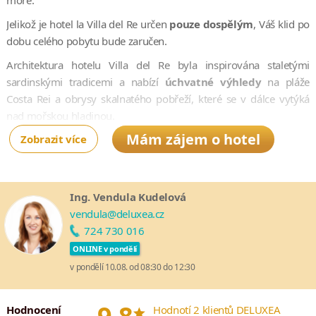
moře.
Jelikož je hotel la Villa del Re určen
pouze dospělým
, Váš klid po
dobu celého pobytu bude zaručen.
Architektura hotelu Villa del Re byla inspirována staletými
sardinskými tradicemi a nabízí
úchvatné výhledy
na pláže
Costa Rei a obrysy skalnatého pobřeží, které se v dálce vytýká
nad mořskou hladinou.
Mám zájem o hotel
Zobrazit více
K hotelu přiléhá soukromá pláž s jemným bílým pískem, kterou
omývají křišťálově čisté vody. Zajisté si oblíbíte i relaxaci na
pohodlných lehátkách pod bílými slunečníky či pergolami, které
jsou vyhrazené pro hotelové hosty.
Ing. Vendula Kudelová
vendula@deluxea.cz
K dokonalému pocitu luxusu přispívá
bazén s nekonečným
724 730 016
okrajem
, jehož hladina se jakoby plynule propojuje s tou
mořskou. U bazénu se rovněž nachází bar, ve kterém se můžete
ONLINE v pondělí
osvěžit vyváženými koktejly, drinky anebo lehkým občerstvením,
v pondělí 10.08. od 08:30 do 12:30
které pro Vás připraví místní šéfkuchaři.
*
Milovníci kvalitní
gastronomie
si tedy rozhodně přijdou na své.
Hodnocení
Hodnotí 2 klientů DELUXEA