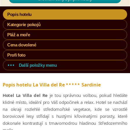
Popis hotelu
Kategorie pokojů
Pláž a moře
Cena dovolené
Profi foto
Další položky menu
*****
Popis hotelu La Villa del Re
Sardinie
Hotel La Villa del Re
je tou správnou volbou, pokud hledáte
klidné místo, ideální pro Váš odpočinek a relax. Hotel se nachází
na okraji rozlehlé středomořské vegetace, kde se vzrostlé
borovicové lesy střídají s hustými křovinatými porosty, které
dokonale kontrastují s tmavomodrou hladinou Středozemního