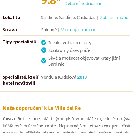
9.8
Středomořská kuchyně, kterou si můžete vychutnat v krásné
Detailní hodnocení
restauraci, která shlíží na pěstěnou zahradu a romantické pobřeží.
Lokalita
Sardinie, Sardínie, Castiadas |
Zobrazit mapu
Jen stěží naleznete lepší místo pro romantickou večeři ve dvou.
Jelikož je hotel určený pouze dospělým, nebudete ničím rušeni.
Strava
Snídaně |
Více o gastronomii
Tipy specialistů
Ideální volba pro páry
Soukromý úsek pláže
Skvělá možnost objevovat krásy jižní
Sardinie
Specialisté, kteří
Vendula Kudelová
2017
hotel navštívili
Naše doporučení k La Villa del Re
Costa Rei
je proslulá bílými písčitými plážemi, které omývá
křišťálově průzračné moře. Nejznámějším letoviskem jižní části
ostrova je přilehlá oblast Villasimius. Největší město Sardinie,