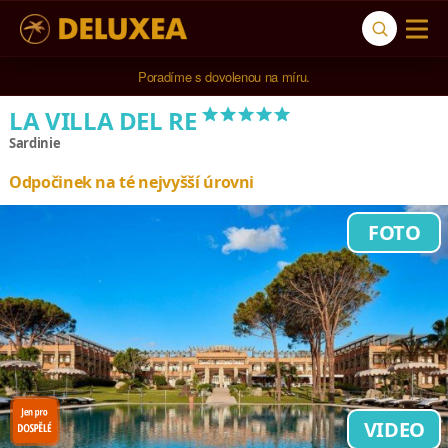
5* cestovní kancelář na luxusní dovolenou od 100.000 Kč.
Poradíme s dovolenou na míru.
*****
LA VILLA DEL RE
Sardinie
Odpočinek na té nejvyšší úrovni
FOTO
VIDEO