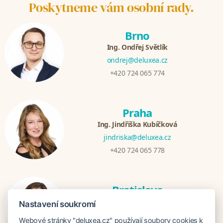
Poskytneme vám osobní rady.
Brno
Ing. Ondřej Světlík
ondrej@deluxea.cz
+420 724 065 774
Praha
Ing. Jindřiška Kubíčková
jindriska@deluxea.cz
+420 724 065 778
Bratislava
Katarina Hutníková
Nastavení soukromí
katarina@deluxea.sk
Webové stránky "deluxea.cz" používají soubory cookies k