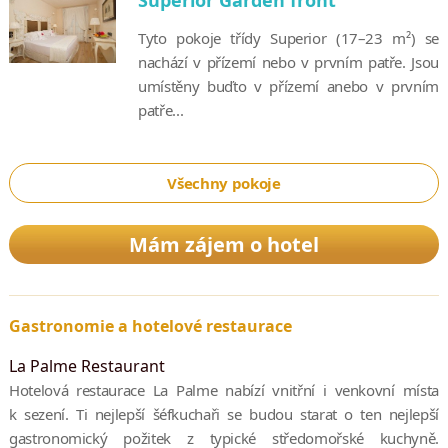
Superior Garden front
Tyto pokoje třídy Superior (17–23 m²) se
nachází v přízemí nebo v prvním patře. Jsou
umístěny buďto v přízemí anebo v prvním
patře...
Všechny pokoje
Mám zájem o hotel
Gastronomie a hotelové restaurace
La Palme Restaurant
Hotelová restaurace La Palme nabízí vnitřní i venkovní místa
k sezení. Ti nejlepší šéfkuchaři se budou starat o ten nejlepší
gastronomický požitek z typické středomořské kuchyně.