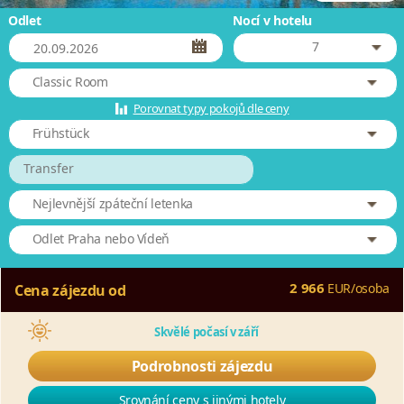
Odlet
Nocí v hotelu
7
Classic Room
Porovnat typy pokojů dle ceny
Frühstück
Transfer
Nejlevnější zpáteční letenka
Odlet Praha nebo Vídeň
2 966
EUR
/
osoba
Cena zájezdu od
Skvělé počasí v září
Podrobnosti zájezdu
Srovnání ceny s jinými hotely