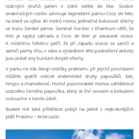
vzácných druhů palem v údolí Vallée de Mai. Soubor
endemických rostlin zahrnuje legendární palmu Coco de Mer,
na které ve výšce 40 metrů rostou jedinečné kokosové ořechy
ve tvaru ženské pánve. General Gordon z Khartoum věřil, že
toto je rajská zahrada a Coco de Mer je zakázané ovoce.
K místnímu folklóru patří, že při západu slunce se samčí a
samičí palmy třou o sebe a výsledkem této podvečerní aktivity
jsou právě ony kuriózní dvojité ořechy.
V parku na Vás čekají cestičky pralesem, při jejichž procházení
můžete spatřit vzácné endemitské druhy papoušků, žab,
hmyzu a chameleonů. Horliví pozorovatelé mohou zahlédnout
vzácného černého papouška, který se živí ovocem a bobulemi
rostoucími v tomto údolí.
Budete mít také příležitost pobýt na jedné z nejkrásnějších
pláží Praslinu – Anse Lazio.