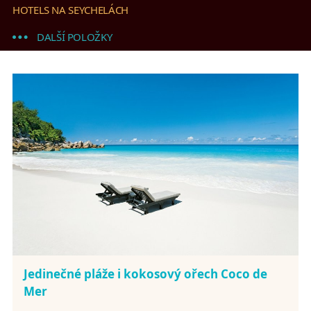
HOTELS NA SEYCHELÁCH
DALŠÍ POLOŽKY
Jedinečné pláže i kokosový ořech Coco de
Mer