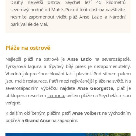
Druhý největší ostrov Seychel leží 45 kilometrů
severovýchodně od Mahé. Pokud tento ostrov navštívíte,
nesmíte zapomenout vidět pláž Anse Lazio a Národní
park Vallée de Mai.
Pláže na ostrově
Nejlepší pláží na ostrově je
Anse Lazio
na severozápadě.
Tyrkysová laguna a třpytivý bílý písek je nezapomenutelný.
Vhodná jak pro šnorchlování tak i plavání. Pod stínem palem
jsou malé restaurace. Patří mezi nejkrásnější pláže na světě. Na
severozápadním výběžku najdete
Anse Georgette
, pláž je
obklopena resortem
Lemuria
, ovšem pláže na Seychelách jsou
veřejné.
K dalším oblíbeným plážím patří
Anse Volbert
na východním
pobřeží a
Grand Anse
na západním.