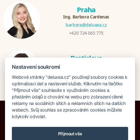
Praha
Ing. Barbora Cardenas
barbora@deluxea.cz
+420 724 065 775
Bratislava
Veronika Khúlová
Nastavení soukromí
veronika@deluxea.sk
Webové stránky "deluxea.cz" používají soubory cookies k
+421 948 548 908
optimalizaci dat a nastavení služeb. Kliknutím na tlačítko
"Přijmout vše" souhlasíte s využíváním cookies a
předáním údajů o chování na webu pro zobrazení cílené
reklamy na sociálních sítích a reklamních sítích na dalších
webech. Svůj souhlas se zpracováním cookies můžete
kdykoliv odvolat.
Pojištění proti úpadku 125 000 000 Kč
Přijmout vše
O společnosti
Naše ocenění