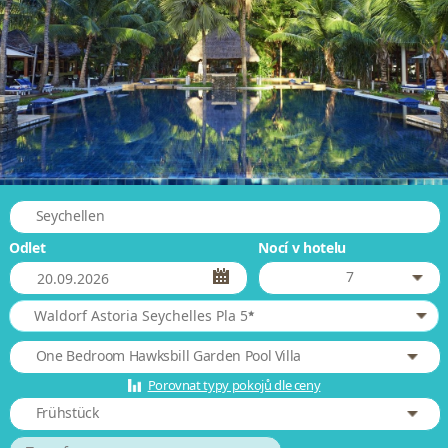
Seychellen
Odlet
Nocí v hotelu
7
*
Waldorf Astoria Seychelles Pla 5
One Bedroom Hawksbill Garden Pool Villa
Porovnat typy pokojů dle ceny
Frühstück