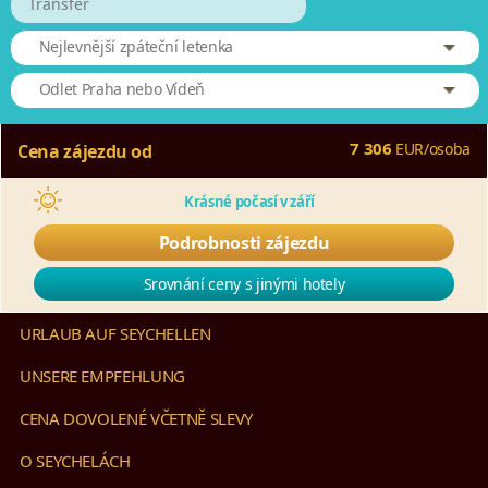
Transfer
Nejlevnější zpáteční letenka
Odlet Praha nebo Vídeň
7 306
EUR
/
osoba
Cena zájezdu od
Krásné počasí v září
Podrobnosti zájezdu
Srovnání ceny s jinými hotely
URLAUB AUF SEYCHELLEN
UNSERE EMPFEHLUNG
CENA DOVOLENÉ VČETNĚ SLEVY
O SEYCHELÁCH