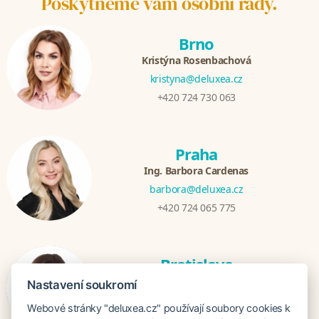
Poskytneme vám osobní rady.
Brno
Kristýna Rosenbachová
kristyna@deluxea.cz
+420 724 730 063
Praha
Ing. Barbora Cardenas
barbora@deluxea.cz
+420 724 065 775
Bratislava
Veronika Khúlová
Nastavení soukromí
veronika@deluxea.sk
Webové stránky "deluxea.cz" používají soubory cookies k
+421 948 548 908