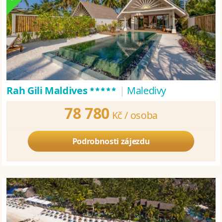
*****
Rah Gili Maldives
|
Maledivy
78 780
Kč /
osoba
Podrobnosti zájezdu