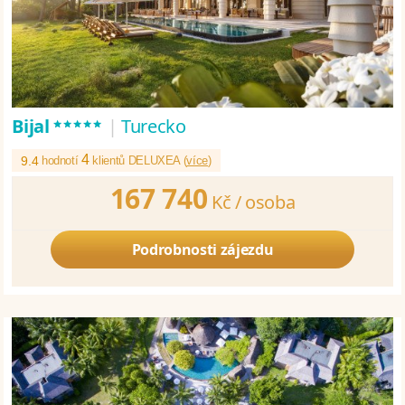
*****
Bijal
|
Turecko
4
9.4
hodnotí
klientů DELUXEA (
více
)
167 740
Kč /
osoba
Podrobnosti zájezdu