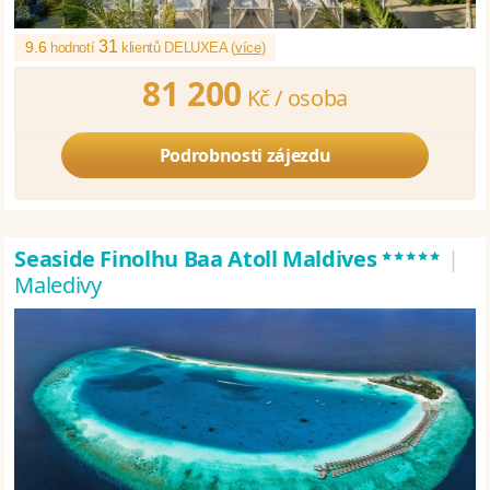
31
9.6
hodnotí
klientů DELUXEA (
více
)
81 200
Kč /
osoba
Podrobnosti zájezdu
*****
Seaside Finolhu Baa Atoll Maldives
|
Maledivy