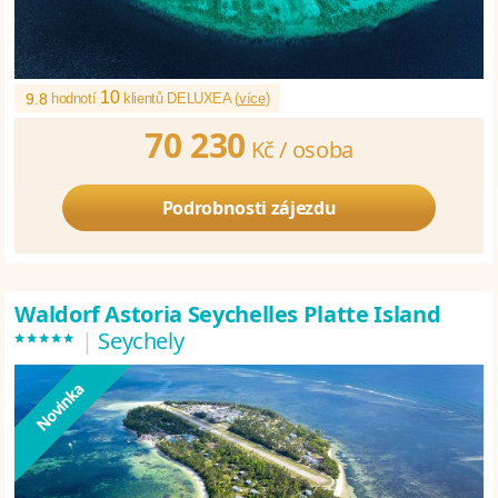
10
9.8
hodnotí
klientů DELUXEA (
více
)
70 230
Kč /
osoba
Podrobnosti zájezdu
Waldorf Astoria Seychelles Platte Island
*****
|
Seychely