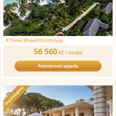
16
9.7
hodnotí
klientů DELUXEA (
více
)
56 560
Kč /
osoba
Podrobnosti zájezdu