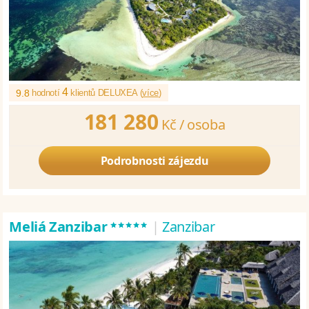
4
9.8
hodnotí
klientů DELUXEA (
více
)
181 280
Kč /
osoba
Podrobnosti zájezdu
*****
Meliá Zanzibar
|
Zanzibar