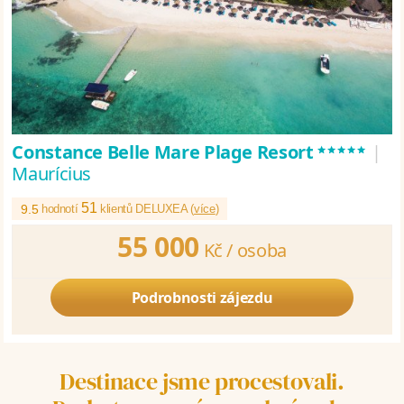
*****
Constance Belle Mare Plage Resort
|
Maurícius
51
9.5
hodnotí
klientů DELUXEA (
více
)
55 000
Kč /
osoba
Podrobnosti zájezdu
Destinace jsme procestovali.