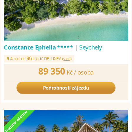
*****
Constance Ephelia
|
Seychely
96
9.4
hodnotí
klientů DELUXEA (
více
)
89 350
Kč /
osoba
Podrobnosti zájezdu