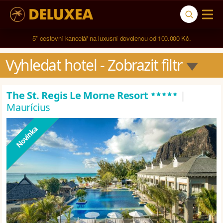
5* cestovní kancelář na luxusní dovolenou od 100.000 Kč.
Vyhledat hotel
 - Zobrazit filtr
*****
The St. Regis Le Morne Resort
|
Maurícius