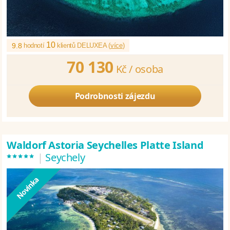
10
9.8
hodnotí
klientů DELUXEA (
více
)
70 130
Kč /
osoba
Podrobnosti zájezdu
Waldorf Astoria Seychelles Platte Island
*****
|
Seychely