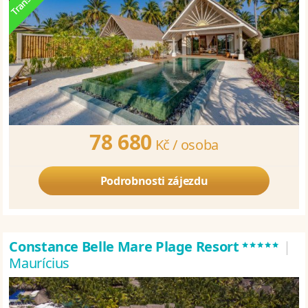
78 680
Kč /
osoba
Podrobnosti zájezdu
*****
Constance Belle Mare Plage Resort
|
Maurícius