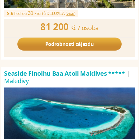
31
9.6
hodnotí
klientů DELUXEA (
více
)
81 200
Kč /
osoba
Podrobnosti zájezdu
*****
Seaside Finolhu Baa Atoll Maldives
|
Maledivy