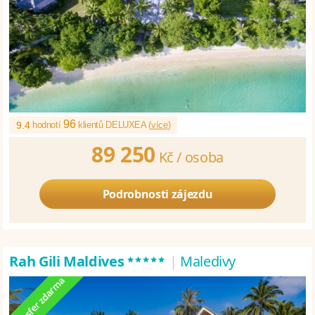
96
9.4
hodnotí
klientů DELUXEA (
více
)
89 250
Kč /
osoba
Podrobnosti zájezdu
*****
Rah Gili Maldives
|
Maledivy