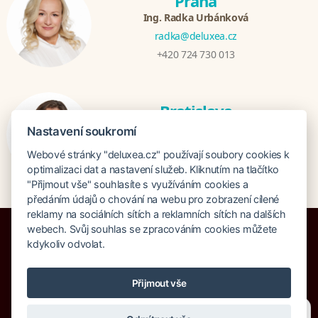
Praha
Ing. Radka Urbánková
radka@deluxea.cz
+420 724 730 013
Bratislava
Katarina Hutníková
Nastavení soukromí
katarina@deluxea.sk
Webové stránky "deluxea.cz" používají soubory cookies k
+421 948 759 074
optimalizaci dat a nastavení služeb. Kliknutím na tlačítko
"Přijmout vše" souhlasíte s využíváním cookies a
předáním údajů o chování na webu pro zobrazení cílené
reklamy na sociálních sítích a reklamních sítích na dalších
webech. Svůj souhlas se zpracováním cookies můžete
kdykoliv odvolat.
Pojištění proti úpadku 125 000 000 Kč
Přijmout vše
O společnosti
Naše ocenění
Mapa stránek
Právní doložka
Potřebujete poradit?
Zeptejte se našeho asistenta