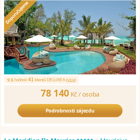
41
9.6
hodnotí
klientů DELUXEA (
více
)
78 140
Kč /
osoba
Podrobnosti zájezdu
*****