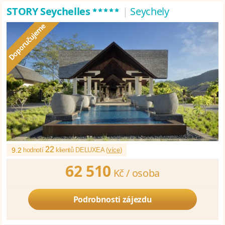
*****
STORY Seychelles
|
Seychely
22
9.2
hodnotí
klientů DELUXEA (
více
)
62 510
Kč /
osoba
Podrobnosti zájezdu