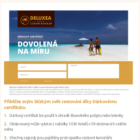
Přibližte svým blízkým svět cestování díky Dárkovému
certifikátu
1. Dárkový certifikát lze použít k úhradě libovolného pobytu nebo letenky
2. Obdarovaný může vybírat z nabídky 1036 hotelů v 59 destinacích celého
světa
3. Všechny zájezdy jsou pojištěny proti úpadku cestovní kanceláře