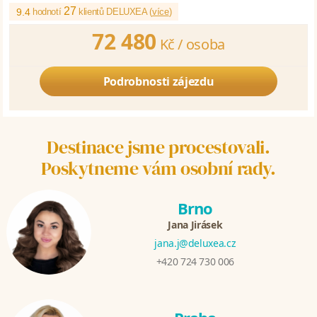
27
9.4
hodnotí
klientů DELUXEA (
více
)
72 480
Kč /
osoba
Podrobnosti zájezdu
Destinace jsme procestovali.
Poskytneme vám osobní rady.
Brno
Jana Jirásek
jana.j@deluxea.cz
+420 724 730 006