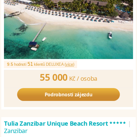
51
9.5
hodnotí
klientů DELUXEA (
více
)
55 000
Kč /
osoba
Podrobnosti zájezdu
*****
Tulia Zanzibar Unique Beach Resort
|
Zanzibar