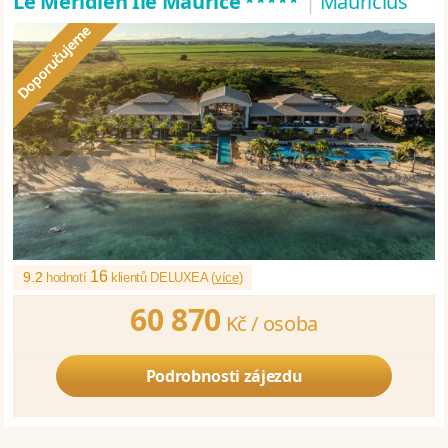
Le Meridien Ile Maurice
|
Maurícius
16
9.2
hodnotí
klientů DELUXEA (
více
)
60 870
Kč /
osoba
Podrobnosti zájezdu