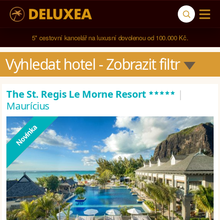
5* cestovní kancelář na luxusní dovolenou od 100.000 Kč.
Vyhledat hotel
 - Zobrazit filtr
*****
The St. Regis Le Morne Resort
|
Maurícius