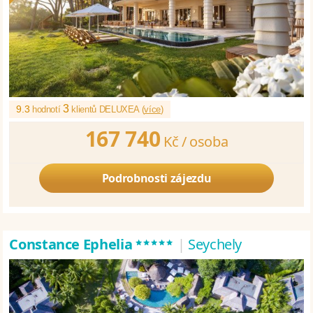
3
9.3
hodnotí
klientů DELUXEA (
více
)
167 740
Kč /
osoba
Podrobnosti zájezdu
*****
Constance Ephelia
|
Seychely