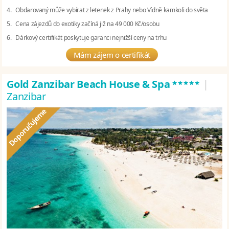
4. Obdarovaný může vybírat z letenek z Prahy nebo Vídně kamkoli do světa
5. Cena zájezdů do exotiky začíná již na 49 000 Kč/osobu
6. Dárkový certifikát poskytuje garanci nejnižší ceny na trhu
Mám zájem o certifikát
*****
Gold Zanzibar Beach House & Spa
|
Zanzibar