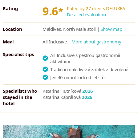
restaurací a dva bary, školu potápění, wellness centrum,
*
9.6
Rating
Rated by 27 clients DELUXEA
posilovnu, dětský klub, rozmanité exkurze a výlety, a
Detailed evaluation
v neposlední řadě také možnost šnorchlování.
Location
Maldives, North Male atoll |
Show map
Meal
All Inclusive |
More about gastronomy
Specialist tips
All Inclusive s pestrou gastronomií i
aktivitami
Tradiční maledivský zážitek z dovolené
Jen 40 minut lodí od letiště
Specialists who
Katarina Hutníková
2026
stayed in the
Katarina Kaprálová
2026
hotel