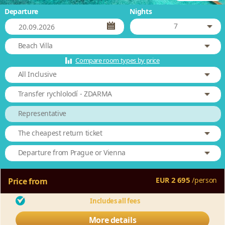
Departure
Nights
7
Beach Villa
Compare room types by price
All Inclusive
Transfer rychlolodí - ZDARMA
Representative
The cheapest return ticket
Departure from Prague or Vienna
2 695
EUR
/
person
Price from
Includes all fees
More details