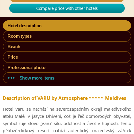
Compare price with other hotels
Hotel description
Room types
Beach
Price
Professional photo
Show more items
*****
Description of VARU by Atmosphere
Maldives
Hotel Varu se nachází na severozápadním okraji maledivského
atolu Malé. V jazyce Dhivehi, což je řeč domorodých obyvatel,
symbolizuje slovo „Varu“ sílu, odolnost a život v hojnosti. Tento
pětihvězdičkový resort nabízí autentický maledivský zážitek