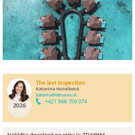
The last inspection
Katarina Hutníková
katarina@deluxea.sk
+421 948 759 074
2026
Nabídka dovolené na míru je ZDARMA