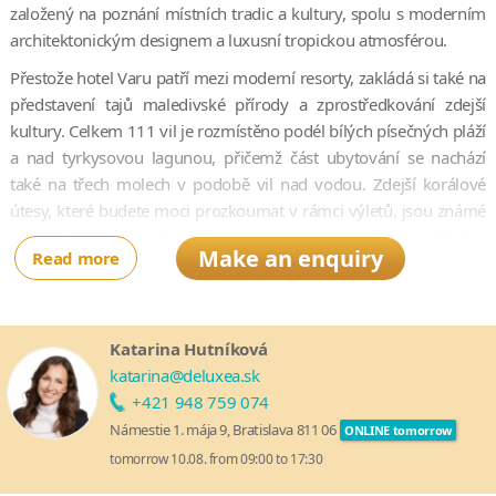
založený na poznání místních tradic a kultury, spolu s moderním
architektonickým designem a luxusní tropickou atmosférou.
Přestože hotel Varu patří mezi moderní resorty, zakládá si také na
představení tajů maledivské přírody a zprostředkování zdejší
kultury. Celkem 111 vil je rozmístěno podél bílých písečných pláží
a nad tyrkysovou lagunou, přičemž část ubytování se nachází
také na třech molech v podobě vil nad vodou. Zdejší korálové
útesy, které budete moci prozkoumat v rámci výletů, jsou známé
pro svůj bohatý podmořský život a manty, které je považují za
Make an enquiry
Read more
svůj domov. Jako hosté budete mít také k dispozici unikátní
prémiový program The VARU Plan, který zahrnuje širokou
nabídku jídel a nápojů, služby přímo ve vile, různé aktivity a
výlety i další služby, díky nimž si můžete svůj pobyt na
Katarina Hutníková
Maledivách užít naplno.
katarina@deluxea.sk
+421 948 759 074
Varu by Atmosphere patří do kategorie pětihvězdičkových
Námestie 1. mája 9, Bratislava 811 06
ONLINE tomorrow
resortů. Nachází se pouze 38 km od letiště a zajištěný transfer
tomorrow 10.08. from 09:00 to 17:30
motorovým rychlo-člunem nezabere déle než 40 minut.
Ubytování je rozděleno do sedmi kategorií. Najdete zde šest