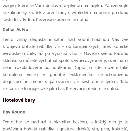
wagyu, které se Vám doslova rozplynou na jazyku. Zarezervujte
si kulinářský zážitek z první řady s výhledem na oceán po dobu
šesti dní v týdnu. Rezervace předem je nutná.
Cellar At Nü
Tento vinný degustační salon nad vodní hladinou Vás zve
k objevu bohaté nabídky vín – od šampaňských, přes ikonické
evropské ročníky až po výrazná vína z Nového světa. Každou
sklenku si můžete vychutnat spolu s výběrovými sýry, uzeninami
nebo čokoládovými pochoutkami. Dopřát si zde můžete také
kompletní večeři v podobě exkluzivního šestichodového
degustačního menu s párováním vín šest dní v týdnu. Tato
restaurace funguje také jako bar. Rezervace předem je nutná.
Hotelové bary
Bay Rouge
Tento bar se nachází u hlavního bazénu, a každý den je tu
podávána bohatá nabídka signature drinků, vín, piva, koktejlů,