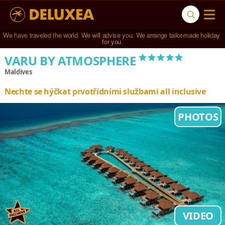
Navštívili jsme 
791 hotelů
 ve 
123 zemích světa
.
*****
VARU BY ATMOSPHERE
Maldives
Nechte se hýčkat prvotřídními službami all inclusive
PHOTOS
VIDEO