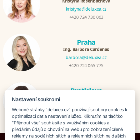
Kristýna Rosenbachová
kristyna@deluxea.cz
+420 724 730 063
Praha
Ing. Barbora Cardenas
barbora@deluxea.cz
+420 724 065 775
Bratislava
Veronika Khúlová
Nastavení soukromí
veronika@deluxea.sk
Webové stránky "deluxea.cz" používají soubory cookies k
+421 948 548 908
optimalizaci dat a nastavení služeb. Kliknutím na tlačítko
"Přijmout vše" souhlasíte s využíváním cookies a
předáním údajů o chování na webu pro zobrazení cílené
reklamy na sociálních sítích a reklamních sítích na dalších