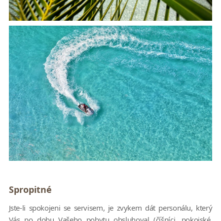
Spropitné
Jste-li spokojeni se servisem, je zvykem dát personálu, který
Vás po dobu Vašeho pobytu obsluhoval (číšníci, pokojské,