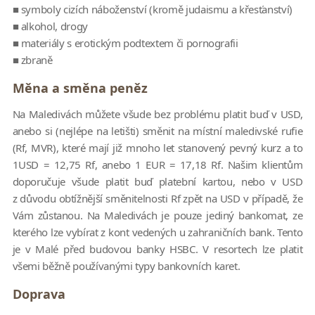
■ symboly cizích náboženství (kromě judaismu a křesťanství)
■ alkohol, drogy
■ materiály s erotickým podtextem či pornografii
■ zbraně
Měna a směna peněz
Na Maledivách můžete všude bez problému platit buď v USD,
anebo si (nejlépe na letišti) směnit na místní maledivské rufie
(Rf, MVR), které mají již mnoho let stanovený pevný kurz a to
1USD = 12,75 Rf, anebo 1 EUR = 17,18 Rf. Našim klientům
doporučuje všude platit buď platební kartou, nebo v USD
z důvodu obtížnější směnitelnosti Rf zpět na USD v případě, že
Vám zůstanou. Na Maledivách je pouze jediný bankomat, ze
kterého lze vybírat z kont vedených u zahraničních bank. Tento
je v Malé před budovou banky HSBC. V resortech lze platit
všemi běžně používanými typy bankovních karet.
Doprava