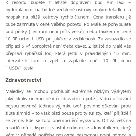
K resortu budete z letiště dopraveni buď Air Taxi –
hydroplánem, na hodně vzdálené ostrovy malým letadlem a
naopak na bližší ostrovy rychlo-člunem. Cena transferu již
bude zahrnuta v ceně Vašeho pobytu. Po Malé se pohybujete
buď pěšky (centrum není příliš velké), nebo taxíkem v ceně
10 RF nebo 1 USD při jakékoliv vzdálenosti. Za zavazadlo se
připláci 5 Rf. Spropitné není třeba dávat. Z letiště do Malé Vás
přepraví rybářská loď, která jezdí v pravidelných 15 min.
intervalech tam a zpět a zaplatíte opět 10 Rf nebo
1 USD/1 cesta.
Zdravotnictví
Maledivy se mohou pochlubit extrémně nízkým výskytem
jakýchkoliv onemocnění či zdravotních potíží, žádná očkování
nejsou povinná. Jedinou výjimku tvoří povinné očkování proti
žluté zimnici – to však platí pouze pro ty turisty, kteří přijíždějí
ze země, kde se toto onemocnění vyskytuje. Drtivá většina
resortů má k dispozici vlastní ordinaci se zdravotníkem, který
Vám v případě potřeby poskytne nezbytnou první pomoc a