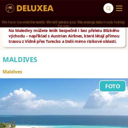
Navštívili jsme 
791 hotelů
 ve 
123 zemích světa
.
Na Maledivy můžete letět bezpečně i bez přeletu Blízkého
východu – například s Austrian Airlines, které létají přímou
trasou z Vídně přes Turecko a Indii mimo rizikové oblasti.
MALDIVES
Maldives
FOTO