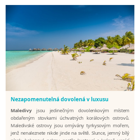
Nezapomenutelná dovolená v luxusu
Maledivy
jsou jedinečným dovolenkovým místem
obdařeným stovkami úchvatných korálových ostrovů.
Maledivské ostrovy jsou omývány tyrkysovým mořem,
jenž nenaleznete nikde jinde na světě. Slunce, jemný bílý