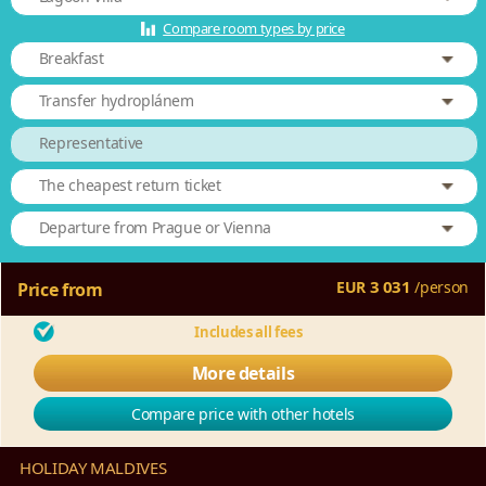
Compare room types by price
Breakfast
Transfer hydroplánem
Representative
The cheapest return ticket
Departure from Prague or Vienna
3 031
EUR
/
person
Price from
Includes all fees
More details
Compare price with other hotels
HOLIDAY MALDIVES