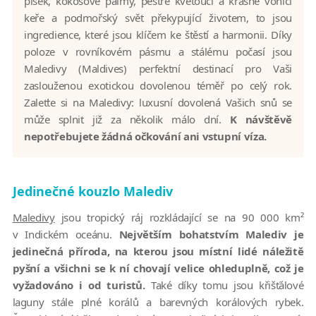
písek, kokosové palmy, pestře kvetoucí a krásně vonící
keře a podmořský svět překypující životem, to jsou
ingredience, které jsou klíčem ke štěstí a harmonii. Díky
poloze v rovníkovém pásmu a stálému počasí jsou
Maledivy (Maldives) perfektní destinací pro Vaši
zaslouženou exotickou dovolenou téměř po celý rok.
Zaleťte si na Maledivy: luxusní dovolená Vašich snů se
může splnit již za několik málo dní.
K návštěvě
nepotřebujete žádná očkování ani vstupní víza.
Jedinečné kouzlo Malediv
Maledivy
jsou tropický ráj rozkládající se na 90 000 km²
v Indickém oceánu.
Největším bohatstvím Malediv je
jedinečná příroda, na kterou jsou místní lidé náležitě
pyšní a všichni se k ní chovají velice ohleduplně, což je
vyžadováno i od turistů.
Také díky tomu jsou křišťálové
laguny stále plné korálů a barevných korálových rybek.