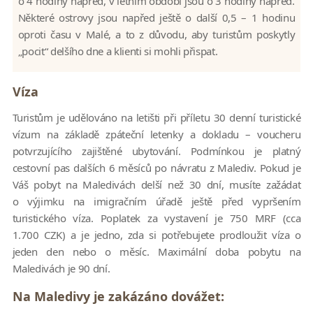
o 4 hodiny napřed, v letním období jsou o 3 hodiny napřed.
Některé ostrovy jsou napřed ještě o další 0,5 – 1 hodinu
oproti času v Malé, a to z důvodu, aby turistům poskytly
„pocit“ delšího dne a klienti si mohli přispat.
Víza
Turistům je udělováno na letišti při příletu 30 denní turistické
vízum na základě zpáteční letenky a dokladu – voucheru
potvrzujícího zajištěné ubytování. Podmínkou je platný
cestovní pas dalších 6 měsíců po návratu z Malediv. Pokud je
Váš pobyt na Maledivách delší než 30 dní, musíte zažádat
o výjimku na imigračním úřadě ještě před vypršením
turistického víza. Poplatek za vystavení je 750 MRF (cca
1.700 CZK) a je jedno, zda si potřebujete prodloužit víza o
jeden den nebo o měsíc. Maximální doba pobytu na
Maledivách je 90 dní.
Na Maledivy je zakázáno dovážet: