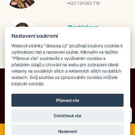
+420 724 065 778
Bratislava
Katarina Hutníková
Nastavení soukromí
katarina@deluxea.sk
Webové stránky "deluxea.cz" používají soubory cookies k
+421 948 759 074
optimalizaci dat a nastavení služeb. Kliknutím na tlačítko
"Přijmout vše" souhlasíte s využíváním cookies a
předáním údajů o chování na webu pro zobrazení cílené
reklamy na sociálních sítích a reklamních sítích na dalších
webech. Svůj souhlas se zpracováním cookies můžete
kdykoliv odvolat.
Bankruptcy insurance 125 000 000 CZK
Přijmout vše
About company
Our awards
Site Map
Legal clause
Potřebujete poradit?
Zeptejte se našeho asistenta
Search
Cookies
Odmítnout vše
Chettyho
.
Nyní je ideální čas na rozhodování o letní dovolené, ať ji
© Copyright DELUXEA a.s. 1995-2026
Nastavení
neřešíte na poslední chvíli. Smartwings i Austrian lety po