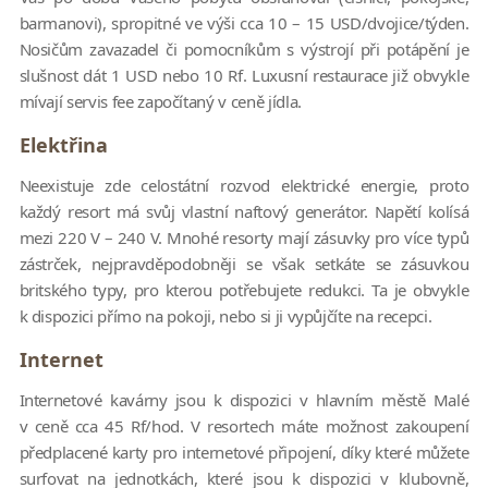
barmanovi), spropitné ve výši cca 10 – 15 USD/dvojice/týden.
Nosičům zavazadel či pomocníkům s výstrojí při potápění je
slušnost dát 1 USD nebo 10 Rf. Luxusní restaurace již obvykle
mívají servis fee započítaný v ceně jídla.
Elektřina
Neexistuje zde celostátní rozvod elektrické energie, proto
každý resort má svůj vlastní naftový generátor. Napětí kolísá
mezi 220 V – 240 V. Mnohé resorty mají zásuvky pro více typů
zástrček, nejpravděpodobněji se však setkáte se zásuvkou
britského typy, pro kterou potřebujete redukci. Ta je obvykle
k dispozici přímo na pokoji, nebo si ji vypůjčíte na recepci.
Internet
Internetové kavárny jsou k dispozici v hlavním městě Malé
v ceně cca 45 Rf/hod. V resortech máte možnost zakoupení
předplacené karty pro internetové připojení, díky které můžete
surfovat na jednotkách, které jsou k dispozici v klubovně,