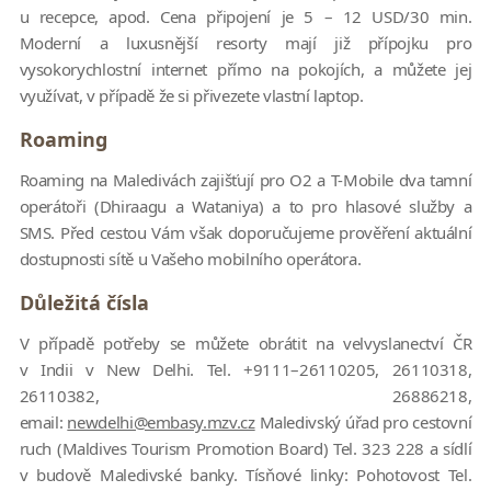
u recepce, apod. Cena připojení je 5 – 12 USD/30 min.
Moderní a luxusnější resorty mají již přípojku pro
vysokorychlostní internet přímo na pokojích, a můžete jej
využívat, v případě že si přivezete vlastní laptop.
Roaming
Roaming na Maledivách zajišťují pro O2 a T-Mobile dva tamní
operátoři (Dhiraagu a Wataniya) a to pro hlasové služby a
SMS. Před cestou Vám však doporučujeme prověření aktuální
dostupnosti sítě u Vašeho mobilního operátora.
Důležitá čísla
V případě potřeby se můžete obrátit na velvyslanectví ČR
v Indii v New Delhi. Tel. +9111–26110205, 26110318,
26110382, 26886218,
email:
newdelhi@embasy.mzv.cz
Maledivský úřad pro cestovní
ruch (Maldives Tourism Promotion Board) Tel. 323 228 a sídlí
v budově Maledivské banky. Tísňové linky: Pohotovost Tel.