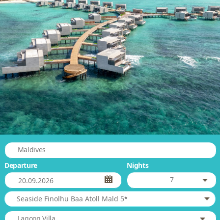
Maldives
Departure
Nights
7
*
Seaside Finolhu Baa Atoll Mald 5
Lagoon Villa