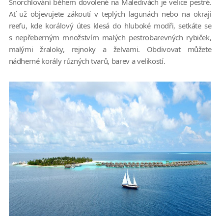
Šnorchlování během dovolené na Maledivách je velice pestré.
Ať už objevujete zákoutí v teplých lagunách nebo na okraji
reefu, kde korálový útes klesá do hluboké modři, setkáte se
s nepřeberným množstvím malých pestrobarevných rybiček,
malými žraloky, rejnoky a želvami. Obdivovat můžete
nádherné korály různých tvarů, barev a velikostí.