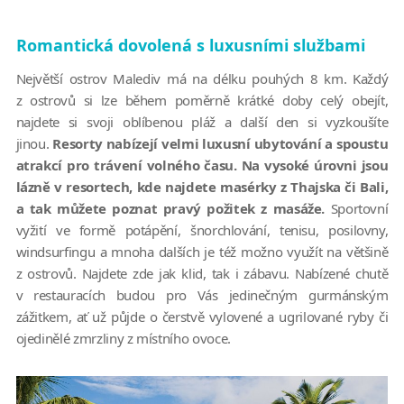
Romantická dovolená s luxusními službami
Největší ostrov Malediv má na délku pouhých 8 km. Každý
z ostrovů si lze během poměrně krátké doby celý obejít,
najdete si svoji oblíbenou pláž a další den si vyzkoušíte
jinou.
Resorty nabízejí velmi luxusní ubytování a spoustu
atrakcí pro trávení volného času. Na vysoké úrovni jsou
lázně v resortech, kde najdete masérky z Thajska či Bali,
a tak můžete poznat pravý požitek z masáže.
Sportovní
vyžití ve formě potápění, šnorchlování, tenisu, posilovny,
windsurfingu a mnoha dalších je též možno využít na většině
z ostrovů. Najdete zde jak klid, tak i zábavu. Nabízené chutě
v restauracích budou pro Vás jedinečným gurmánským
zážitkem, ať už půjde o čerstvě vylovené a ugrilované ryby či
ojedinělé zmrzliny z místního ovoce.