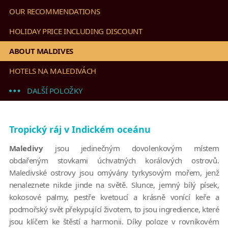
OUR RECOMMENDATIONS
HOLIDAY PRICE INCLUDING DISCOUNT
ABOUT MALDIVES
HOTELS NA MALEDIVÁCH
DALŠÍ POLOŽKY
Tropický ráj v Indickém oceánu
Maledivy
jsou jedinečným dovolenkovým místem
obdařeným stovkami úchvatných korálových ostrovů.
Maledivské ostrovy jsou omývány tyrkysovým mořem, jenž
nenaleznete nikde jinde na světě. Slunce, jemný bílý písek,
kokosové palmy, pestře kvetoucí a krásně vonící keře a
podmořský svět překypující životem, to jsou ingredience, které
jsou klíčem ke štěstí a harmonii. Díky poloze v rovníkovém