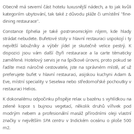
Obecně má severní část hotelu luxusnější nádech, a to jak kvůli
kategoriím ubytování, tak také z důvodu pláže či umístění "fine-
dining restaurace".
Constance Ephelia je také
gastronomickým rájem
, kde hlady
strádat nebudete. Bufetové stoly v hlavní restauraci uspokojí i ty
největší labužníky a výběr jídel je skutečně velice pestrý. K
dispozici jsou vám další čtyři restaurace a la carte tématicky
zaměřené. Hotelový servis je na špičkové úrovni, proto pokud se
řadíte mezi náročné cestovatele, jste na správném místě, ať už
preferujete bufet v hlavní restauraci, asijskou kuchyni Adam &
Eve, místní speciality v Seselwa nebo středomořské pochoutky v
restauraci Helios.
K dokonalému odpočinku přispěje relax u bazénu s vyhlídkou na
zelené kopce s bujnou vegetací, několik druhů vířivek pod
modrým nebem a profesionální masáž přírodními oleji vlastní
značky v největším
SPA centru
v Indickém oceánu o ploše 500
m2.