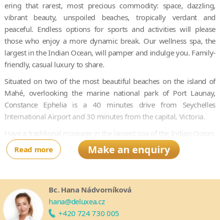
ering that rarest, most precious commodity: space, dazzling,
vibrant beauty, unspoiled beaches, tropically verdant and
peaceful. Endless options for sports and activities will please
those who enjoy a more dynamic break. Our wellness spa, the
largest in the Indian Ocean, will pamper and indulge you. Family-
friendly, casual luxury to share.
Situated on two of the most beautiful beaches on the island of
Mahé, overlooking the marine national park of Port Launay,
Constance Ephelia is a 40 minutes drive from Seychelles
International Airport and 30 minutes from the capital, Victoria.
Have a traditional massage in the largest spa of the Indian Ocean.
Enjoy a rush of adrenaline with a tyrolienne, canoeing or
Make an enquiry
Read more
climbing excursion. Live between a green and a marine national
park.
Bc. Hana Nádvorníková
hana@deluxea.cz
+420 724 730 005