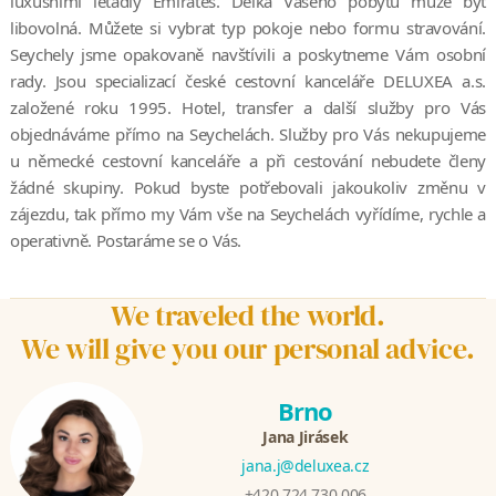
luxusními letadly Emirates. Délka Vašeho pobytu může být
libovolná. Můžete si vybrat typ pokoje nebo formu stravování.
Seychely jsme opakovaně navštívili a poskytneme Vám osobní
rady. Jsou specializací české cestovní kanceláře DELUXEA a.s.
založené roku 1995. Hotel, transfer a další služby pro Vás
objednáváme přímo na Seychelách. Služby pro Vás nekupujeme
u německé cestovní kanceláře a při cestování nebudete členy
žádné skupiny. Pokud byste potřebovali jakoukoliv změnu v
zájezdu, tak přímo my Vám vše na Seychelách vyřídíme, rychle a
operativně. Postaráme se o Vás.
We traveled the world.
We will give you our personal advice.
Brno
Jana Jirásek
jana.j@deluxea.cz
+420 724 730 006