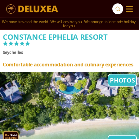
Navštívili jsme 
791 hotelů
 ve 
123 zemích světa
.
CONSTANCE EPHELIA RESORT
*****
Seychelles
Comfortable accommodation and culinary experiences
PHOTOS