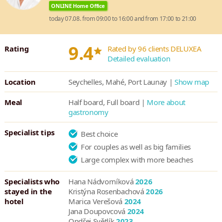
ONLINE Home Office
today 07.08. from 09:00 to 16:00 and from 17:00 to 21:00
*
9.4
Rating
Rated by 96 clients DELUXEA
Detailed evaluation
Location
Seychelles, Mahé, Port Launay |
Show map
Meal
Half board, Full board |
More about
gastronomy
Specialist tips
Best choice
For couples as well as big families
Large complex with more beaches
Specialists who
Hana Nádvorníková
2026
stayed in the
Kristýna Rosenbachová
2026
hotel
Marica Verešová
2024
Jana Doupovcová
2024
Ondřej Světlík
2023