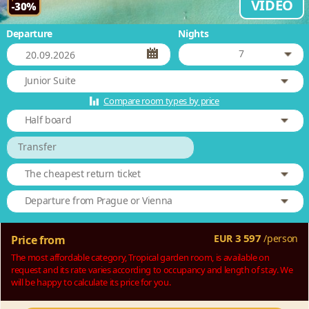
VIDEO
Departure
Nights
7
Junior Suite
Compare room types by price
Half board
Transfer
The cheapest return ticket
Departure from Prague or Vienna
3 597
EUR
/
person
Price from
The most affordable category, Tropical garden room, is available on
request and its rate varies according to occupancy and length of stay. We
will be happy to calculate its price for you.