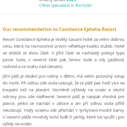
Other specialists in the hotel
Our recommendation to Constance Ephelia Resort
Resort Constance Ephelia je skvělý luxusní hotel za velmi dobrou
cenu, která na rovnocenné úrovni reflektuje kvalitu služeb. Hotel
se skládá ze dvou částí. V jižní části se nacházejí pokoje typu
Junior Suite, v severní části pak Senior Suite a vily (plážové,
rodinné a ve svahu nad útesem).
Jižní pláž je ideální pro rodiny s dětmi, má velmi pozvolný vstup
do moře. Při odlivu zde voda ustoupí, že se pláž pak hodí více na
koupání než na plavání. Nicméně výhledy na oceán a okolní
ostrovy jsou zde nádherné. Severní pláž je naopak vhodná pro
plavce, jeliko se nachází v zátoce a ani při odlivu voda příliš
neustoupí. Vody oceánu zde přechází v tyrkyosvo-modré barvy.
U severní pláže mnohdy kotví lodě či jachty, které lze využít i pro
výlety na oceán.