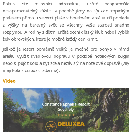
Pokus jste milovníci adrenalinu, určitě neopomeňte
nezapomenutelný zážitek v podobě jízdy na
zip line
tropickým
pralesem přímo u severní pláže v hotelovém areálu! Při pohledu
z výšky na barevný svět se všechny vaše starosti snadno
rozplynou! A rodiny s dětmi určitě ocení dětský klub nebo i výběh
želv obrovských, které je možné každý den krmit.
Jelikož je resort poměrně velký, je možné pro pohyb v rámci
areálu využít kvadlovou dopravu v podobě hotelových bugin
nebo si půjčit kolo a být zcela nezávislý na hotelové dopravě (vily
mají kola k dispozici zdarma).
Video