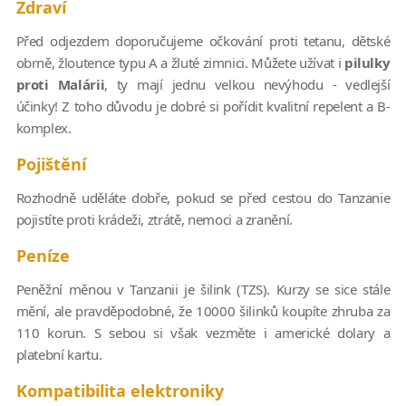
Zdraví
Před odjezdem doporučujeme očkování proti tetanu, dětské
obrně, žloutence typu A a žluté zimnici. Můžete užívat i
pilulky
proti Malárii
, ty mají jednu velkou nevýhodu - vedlejší
účinky! Z toho důvodu je dobré si pořídit kvalitní repelent a B-
komplex.
Pojištění
Rozhodně uděláte dobře, pokud se před cestou do Tanzanie
pojistíte proti krádeži, ztrátě, nemoci a zranění.
Peníze
Peněžní měnou v Tanzanii je šilink (TZS). Kurzy se sice stále
mění, ale pravděpodobné, že 10000 šilinků koupíte zhruba za
110 korun. S sebou si však vezměte i americké dolary a
platební kartu.
Kompatibilita elektroniky