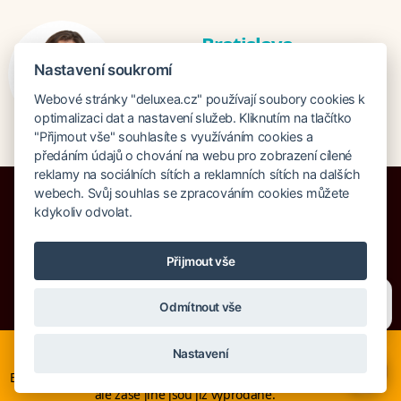
Bratislava
Katarina Hutníková
Nastavení soukromí
katarina@deluxea.sk
Webové stránky "deluxea.cz" používají soubory cookies k
+421 948 759 074
optimalizaci dat a nastavení služeb. Kliknutím na tlačítko
"Přijmout vše" souhlasíte s využíváním cookies a
předáním údajů o chování na webu pro zobrazení cílené
reklamy na sociálních sítích a reklamních sítích na dalších
webech. Svůj souhlas se zpracováním cookies můžete
kdykoliv odvolat.
Bankruptcy insurance 125 000 000 CZK
Přijmout vše
About company
Our awards
Site Map
Legal clause
Potřebujete poradit?
Zeptejte se našeho asistenta
Search
Cookies
Odmítnout vše
Chettyho
.
© Copyright DELUXEA a.s. 1995-2026
Nyní je ideální čas na rozhodování o letní dovolené, ať ji
Nastavení
neřešíte na poslední chvíli. Smartwings i Austrian lety po
×
Evropě neruší. Mnohé hotely v Evropě stále nabízí akční ceny,
ale zase jiné jsou již vyprodané.