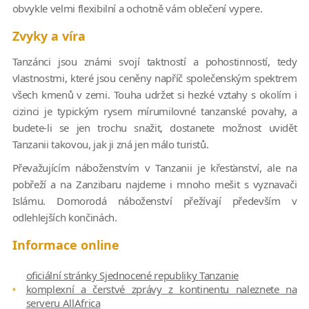
obvykle velmi flexibilní a ochotně vám oblečení vypere.
Zvyky a víra
Tanzánci jsou známi svojí taktností a pohostinností, tedy
vlastnostmi, které jsou ceněny napříč společenským spektrem
všech kmenů v zemi. Touha udržet si hezké vztahy s okolím i
cizinci je typickým rysem mírumilovné tanzanské povahy, a
budete-li se jen trochu snažit, dostanete možnost uvidět
Tanzanii takovou, jak ji zná jen málo turistů.
Převažujícím náboženstvím v Tanzanii je křesťanství, ale na
pobřeží a na Zanzibaru najdeme i mnoho mešit s vyznavači
Islámu. Domorodá náboženství přežívají především v
odlehlejších končinách.
Informace online
oficiální stránky Sjednocené republiky Tanzanie
komplexní a čerstvé zprávy z kontinentu naleznete na
serveru AllAfrica