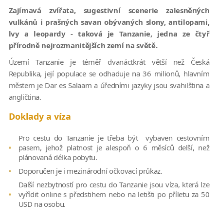
Zajímavá zvířata, sugestivní scenerie zalesněných
vulkánů i prašných savan obývaných slony, antilopami,
lvy a leopardy - taková je Tanzanie, jedna ze čtyř
přírodně nejrozmanitějších zemí na světě.
Území Tanzanie je téměř dvanáctkrát větší než Česká
Republika, její populace se odhaduje na 36 milionů, hlavním
městem je Dar es Salaam a úředními jazyky jsou svahilština a
angličtina.
Doklady a víza
Pro cestu do Tanzanie je třeba být vybaven cestovním
pasem, jehož platnost je alespoň o 6 měsíců delší, než
plánovaná délka pobytu.
Doporučen je i mezinárodní očkovací průkaz.
Další nezbytností pro cestu do Tanzanie jsou víza, která lze
vyřídit online s předstihem nebo na letišti po příletu za 50
USD na osobu.