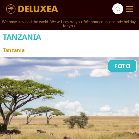
We have traveled the world. We will advise you. We arrange tailor-made holiday 
Navštívili jsme 
791 hotelů
 ve 
123 zemích světa
.
for you.
TANZANIA
Tanzania
FOTO