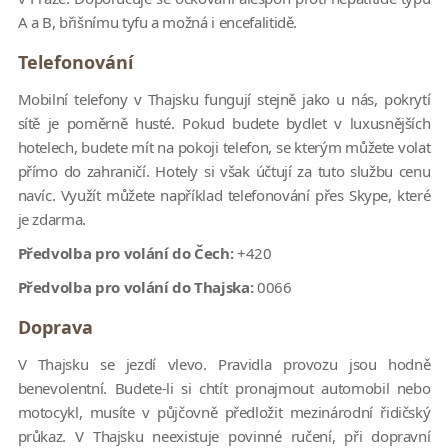
A a B, břišnímu tyfu a možná i encefalitidě.
Telefonování
Mobilní telefony v Thajsku fungují stejně jako u nás, pokrytí
sítě je poměrně husté. Pokud budete bydlet v luxusnějších
hotelech, budete mít na pokoji telefon, se kterým můžete volat
přímo do zahraničí. Hotely si však účtují za tuto službu cenu
navíc. Využít můžete například telefonování přes Skype, které
je zdarma.
Předvolba pro volání do Čech:
+420
Předvolba pro volání do Thajska:
0066
Doprava
V Thajsku se jezdí vlevo. Pravidla provozu jsou hodně
benevolentní. Budete-li si chtít pronajmout automobil nebo
motocykl, musíte v půjčovně předložit mezinárodní řidičský
průkaz. V Thajsku neexistuje povinné ručení, při dopravní