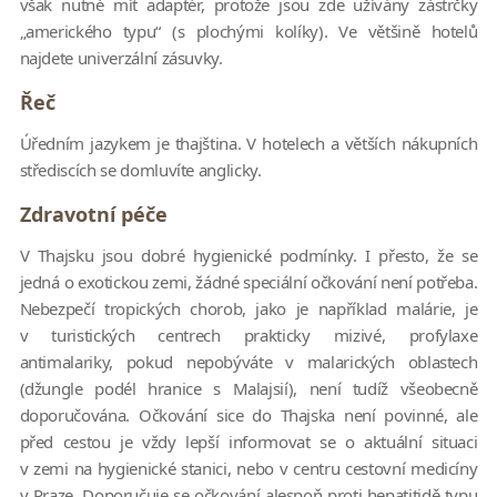
však nutné mít adaptér, protože jsou zde užívány zástrčky
„amerického typu“ (s plochými kolíky). Ve většině hotelů
najdete univerzální zásuvky.
Řeč
Úředním jazykem je thajština. V hotelech a větších nákupních
střediscích se domluvíte anglicky.
Zdravotní péče
V Thajsku jsou dobré hygienické podmínky. I přesto, že se
jedná o exotickou zemi, žádné speciální očkování není potřeba.
Nebezpečí tropických chorob, jako je například malárie, je
v turistických centrech prakticky mizivé, profylaxe
antimalariky, pokud nepobýváte v malarických oblastech
(džungle podél hranice s Malajsií), není tudíž všeobecně
doporučována. Očkování sice do Thajska není povinné, ale
před cestou je vždy lepší informovat se o aktuální situaci
v zemi na hygienické stanici, nebo v centru cestovní medicíny
v Praze. Doporučuje se očkování alespoň proti hepatitidě typu