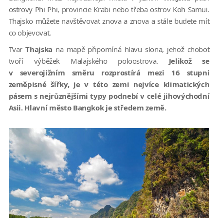
ostrovy Phi Phi, provincie Krabi nebo třeba ostrov Koh Samui.
Thajsko můžete navštěvovat znova a znova a stále budete mít
co objevovat.
Tvar
Thajska
na mapě připomíná hlavu slona, jehož chobot
tvoří výběžek Malajského poloostrova.
Jelikož se
v severojižním směru rozprostírá mezi 16 stupni
zeměpisné šířky, je v této zemi nejvíce klimatických
pásem s nejrůznějšími typy podnebí v celé jihovýchodní
Asii. Hlavní město Bangkok je středem země.