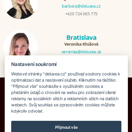
barbora@deluxea.cz
+420 724 065 775
Bratislava
Veronika Khúlová
veronika@deluxea.sk
+421 948 548 908
Nastavení soukromí
Webové stránky "deluxea.cz" používají soubory cookies k
optimalizaci dat a nastavení služeb. Kliknutím na tlačítko
"Přijmout vše" souhlasíte s využíváním cookies a
předáním údajů o chování na webu pro zobrazení cílené
reklamy na sociálních sítích a reklamních sítích na dalších
webech. Svůj souhlas se zpracováním cookies můžete
Bankruptcy insurance 125 000 000 CZK
kdykoliv odvolat.
About company
Our awards
Site Map
Legal clause
Search
Cookies
Přijmout vše