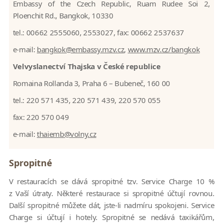
Embassy of the Czech Republic, Ruam Rudee Soi 2,
Ploenchit Rd., Bangkok, 10330
tel.: 00662 2555060, 2553027, fax: 00662 2537637
e-mail:
bangkok@embassy.mzv.cz
,
www.mzv.cz/bangkok
Velvyslanectví Thajska v České republice
Romaina Rollanda 3, Praha 6 – Bubeneč, 160 00
tel.: 220 571 435, 220 571 439, 220 570 055
fax: 220 570 049
e-mail:
thaiemb@volny.cz
Spropitné
V restauracích se dává spropitné tzv. Service Charge 10 %
z Vaší útraty. Některé restaurace si spropitné účtují rovnou.
Další spropitné můžete dát, jste-li nadmíru spokojeni. Service
Charge si účtují i hotely. Spropitné se nedává taxikářům,