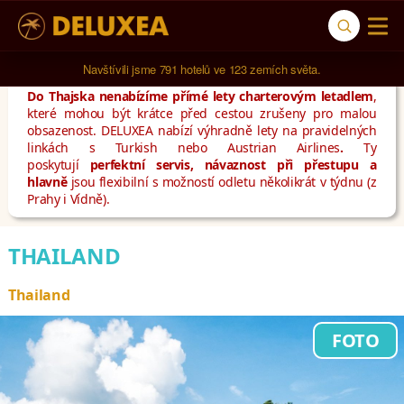
Navštívili jsme 
791 hotelů
 ve 
123 zemích světa
.
Do Thajska nenabízíme přímé lety charterovým letadlem
,
které mohou být krátce před cestou zrušeny pro malou
obsazenost. DELUXEA nabízí výhradně lety na pravidelných
linkách s Turkish nebo Austrian Airlines
.
Ty
poskytují
perfektní servis, návaznost při přestupu a
hlavně
jsou flexibilní s možností odletu několikrát v týdnu (z
Prahy i Vídně).
THAILAND
Thailand
FOTO