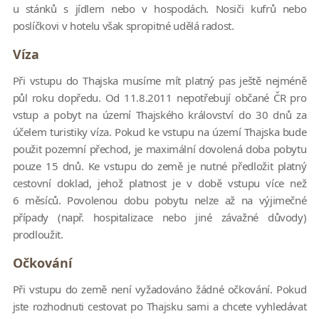
u stánků s jídlem nebo v hospodách. Nosiči kufrů nebo
poslíčkovi v hotelu však spropitné udělá radost.
Víza
Při vstupu do Thajska musíme mít platný pas ještě nejméně
půl roku dopředu. Od 11.8.2011 nepot­řebují občané ČR pro
vstup a pobyt na území Thajského království do 30 dnů za
účelem turistiky víza. Pokud ke vstupu na území Thajska bude
použit pozemní přechod, je maximální dovolená doba pobytu
pouze 15 dnů. Ke vstupu do země je nutné předložit platný
cestovní doklad, jehož platnost je v době vstupu více než
6 měsíců. Povolenou dobu pobytu nelze až na výjimečné
případy (např. hospitalizace nebo jiné závažné důvody)
prodloužit.
Očkování
Při vstupu do země není vyžadováno žádné očkování. Pokud
jste rozhodnuti cestovat po Thajsku sami a chcete vyhledávat