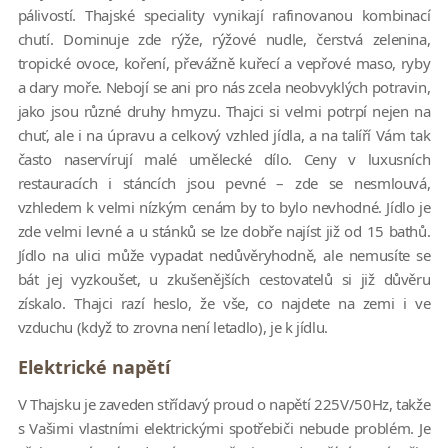
pálivostí. Thajské speciality vynikají rafinovanou kombinací
chutí. Dominuje zde rýže, rýžové nudle, čerstvá zelenina,
tropické ovoce, koření, převážně kuřecí a vepřové maso, ryby
a dary moře. Nebojí se ani pro nás zcela neobvyklých potravin,
jako jsou různé druhy hmyzu. Thajci si velmi potrpí nejen na
chuť, ale i na úpravu a celkový vzhled jídla, a na talíří Vám tak
často naservírují malé umělecké dílo. Ceny v luxusních
restauracích i stáncích jsou pevné – zde se nesmlouvá,
vzhledem k velmi nízkým cenám by to bylo nevhodné. Jídlo je
zde velmi levné a u stánků se lze dobře najíst již od 15 bathů.
Jídlo na ulici může vypadat nedůvěryhodně, ale nemusíte se
bát jej vyzkoušet, u zkušenějších cestovatelů si již důvěru
získalo. Thajci razí heslo, že vše, co najdete na zemi i ve
vzduchu (když to zrovna není letadlo), je k jídlu.
Elektrické napětí
V Thajsku je zaveden střídavý proud o napětí 225V/50Hz, takže
s Vašimi vlastními elektrickými spotřebiči nebude problém. Je