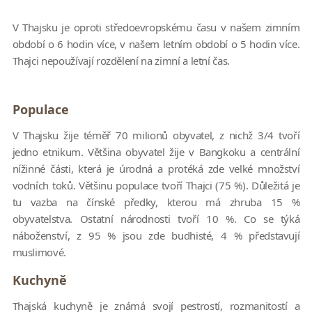
V Thajsku je oproti středoevropskému času v našem zimním
období o 6 hodin více, v našem letním období o 5 hodin více.
Thajci nepoužívají rozdělení na zimní a letní čas.
Populace
V Thajsku žije téměř 70 milionů obyvatel, z nichž 3/4 tvoří
jedno etnikum. Většina obyvatel žije v Bangkoku a centrální
nížinné části, která je úrodná a protéká zde velké množství
vodních toků. Většinu populace tvoří Thajci (75 %). Důležitá je
tu vazba na čínské předky, kterou má zhruba 15 %
obyvatelstva. Ostatní národnosti tvoří 10 %. Co se týká
náboženství, z 95 % jsou zde budhisté, 4 % představují
muslimové.
Kuchyně
Thajská kuchyně je známá svojí pestrostí, rozmanitostí a