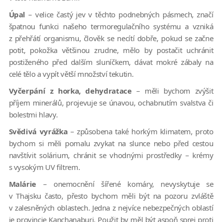
Úpal
– velice častý jev v těchto podnebných pásmech, značí
špatnou funkci našeho termoregulačního systému a vzniká
z přehřátí organismu, člověk se necítí dobře, pokud se začne
potit, pokožka většinou zrudne, mělo by postačit uchránit
postiženého před dalším sluníčkem, dávat mokré zábaly na
celé tělo a vypít větší množství tekutin.
Vyčerpání z horka, dehydratace
– měli bychom zvýšit
příjem minerálů, projevuje se únavou, ochabnutím svalstva či
bolestmi hlavy.
Svědivá vyrážka
– způsobena také horkým klimatem, proto
bychom si měli pomalu zvykat na slunce nebo před cestou
navštívit solárium, chránit se vhodnými prostředky – krémy
s vysokým UV filtrem.
Malárie
– onemocnění šířené komáry, nevyskytuje se
v Thajsku často, přesto bychom měli být na pozoru zvláště
v zalesněných oblastech. Jedna z nejvíce nebezpečných oblastí
je provincie Kanchanaburi. Použit by měl být aspoň sprej proti