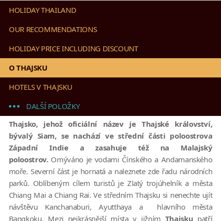
HOLIDAY THAILAND
OUR RECOMMENDATIONS
HOLIDAY PRICE INCLUDING DISCOUNT
O THAJSKU
HOTELS V THAJSKU
DALŠÍ POLOŽKY
Thajsko, jehož oficiální název je Thajské království,
bývalý Siam, se nachází ve střední části poloostrova
Západní Indie a zasahuje též na Malajský
poloostrov.
Omýváno je vodami Čínského a Andamanského
moře. Severní část je hornatá a naleznete zde řadu národních
parků. Oblíbeným cílem turistů je Zlatý trojúhelník a města
Chiang Mai a Chiang Rai. Ve středním Thajsku si nenechte ujít
návštěvu Kanchanaburi, Ayutthaya a hlavního města
Bangkoku. Mezi nejkrásnější místa v jižním
Thajsku
patří