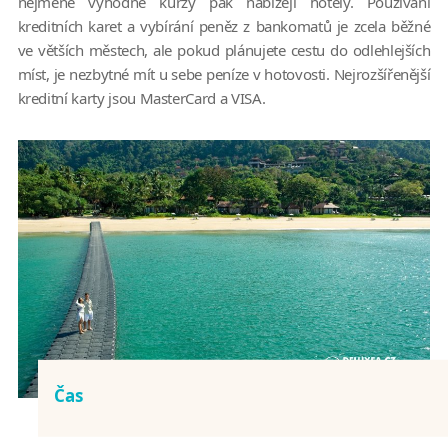
nejméně výhodné kurzy pak nabízejí hotely. Používání
kreditních karet a vybírání peněz z bankomatů je zcela běžné
ve větších městech, ale pokud plánujete cestu do odlehlejších
míst, je nezbytné mít u sebe peníze v hotovosti. Nejrozšířenější
kreditní karty jsou MasterCard a VISA.
Čas