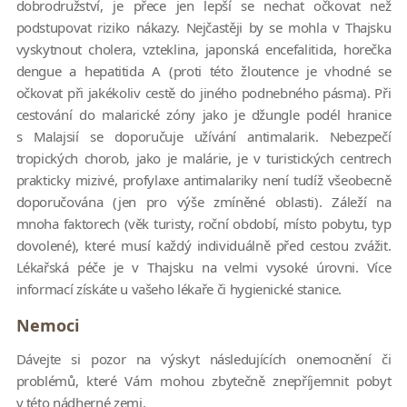
dobrodružství, je přece jen lepší se nechat očkovat než
podstupovat riziko nákazy. Nejčastěji by se mohla v Thajsku
vyskytnout cholera, vzteklina, japonská encefalitida, horečka
dengue a hepatitida A (proti této žloutence je vhodné se
očkovat při jakékoliv cestě do jiného podnebného pásma). Při
cestování do malarické zóny jako je džungle podél hranice
s Malajsií se doporučuje užívání antimalarik. Nebezpečí
tropických chorob, jako je malárie, je v turistických centrech
prakticky mizivé, profylaxe antimalariky není tudíž všeobecně
doporučována (jen pro výše zmíněné oblasti). Záleží na
mnoha faktorech (věk turisty, roční období, místo pobytu, typ
dovolené), které musí každý individuálně před cestou zvážit.
Lékařská péče je v Thajsku na velmi vysoké úrovni. Více
informací získáte u vašeho lékaře či hygienické stanice.
Nemoci
Dávejte si pozor na výskyt následujících onemocnění či
problémů, které Vám mohou zbytečně znepříjemnit pobyt
v této nádherné zemi.