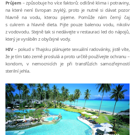
Průjem
– způsobuje ho více faktorů: odlišné klima i potraviny,
na které není Evropan zvyklý, proto je nutné si dávat pozor
hlavně na vodu, kterou pijeme. Pomůže nám černý čaj
s cukrem a hlavně dieta. Pijte pouze balenou vodu, nikoliv
z vodovodu. Stejně tak si nedávejte v restauraci led do nápojů,
který je vyráběn z obyčejné vody.
HIV
– pokud v Thajsku plánujete sexuální radovánky, jistě víte,
že je tím tato země proslulá a proto určitě používejte ochranu –
kondom, v nemocnicích je při transfůzích samozřejmostí
sterilní jehla.