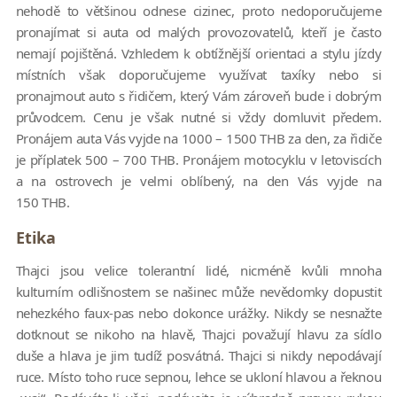
nehodě to většinou odnese cizinec, proto nedoporučujeme
pronajímat si auta od malých provozovatelů, kteří je často
nemají pojištěná. Vzhledem k obtížnější orientaci a stylu jízdy
místních však doporučujeme využívat taxíky nebo si
pronajmout auto s řidičem, který Vám zároveň bude i dobrým
průvodcem. Cenu je však nutné si vždy domluvit předem.
Pronájem auta Vás vyjde na 1000 – 1500 THB za den, za řidiče
je příplatek 500 – 700 THB. Pronájem motocyklu v letoviscích
a na ostrovech je velmi oblíbený, na den Vás vyjde na
150 THB.
Etika
Thajci jsou velice tolerantní lidé, nicméně kvůli mnoha
kulturním odlišnostem se našinec může nevědomky dopustit
nehezkého faux-pas nebo dokonce urážky. Nikdy se nesnažte
dotknout se nikoho na hlavě, Thajci považují hlavu za sídlo
duše a hlava je jim tudíž posvátná. Thajci si nikdy nepodávají
ruce. Místo toho ruce sepnou, lehce se ukloní hlavou a řeknou