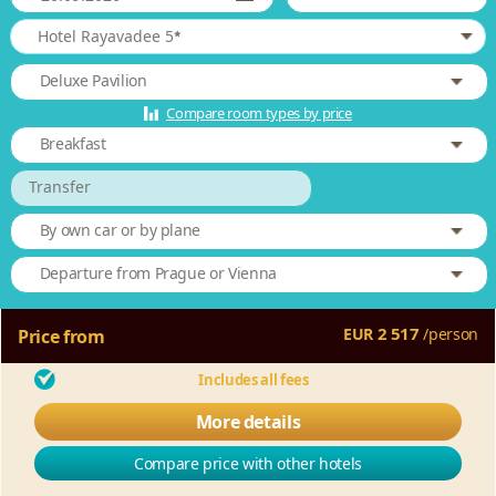
*
Hotel Rayavadee 5
Deluxe Pavilion
Compare room types by price
Breakfast
Transfer
By own car or by plane
Departure from Prague or Vienna
2 517
EUR
/
person
Price from
Includes all fees
More details
Compare price with other hotels