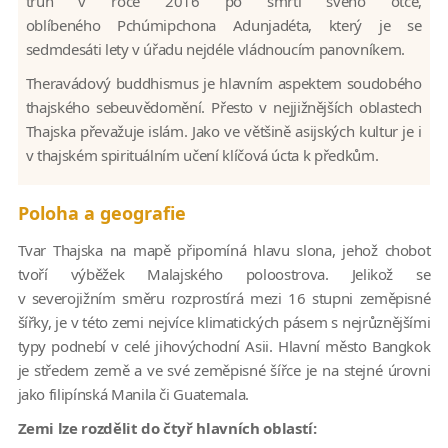
trůn v roce 2016 po smrti svého otce,
oblíbeného Pchúmipchona Adunjadéta, který je se
sedmdesáti lety v úřadu nejdéle vládnoucím panovníkem.
Theravádový buddhismus je hlavním aspektem soudobého
thajského sebeuvědomění. Přesto v nejjižnějších oblastech
Thajska převažuje islám. Jako ve většině asijských kultur je i
v thajském spirituálním učení klíčová úcta k předkům.
Poloha a geografie
Tvar Thajska na mapě připomíná hlavu slona, jehož chobot
tvoří výběžek Malajského poloostrova. Jelikož se
v severojižním směru rozprostírá mezi 16 stupni zeměpisné
šířky, je v této zemi nejvíce klimatických pásem s nejrůznějšími
typy podnebí v celé jihovýchodní Asii. Hlavní město Bangkok
je středem země a ve své zeměpisné šířce je na stejné úrovni
jako filipínská Manila či Guatemala.
Zemi lze rozdělit do čtyř hlavních oblastí: