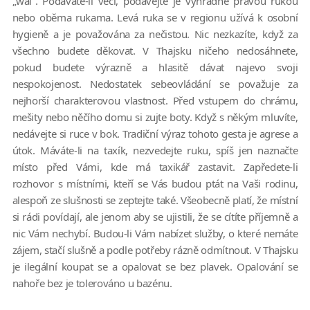
„wai“. Podáváte-li věci, podávejte je výhradně pravou rukou
nebo oběma rukama. Levá ruka se v regionu užívá k osobní
hygieně a je považována za nečistou. Nic nezkazíte, když za
všechno budete děkovat. V Thajsku ničeho nedosáhnete,
pokud budete výrazně a hlasitě dávat najevo svoji
nespokojenost. Nedostatek sebeovládání se považuje za
nejhorší charakterovou vlastnost. Před vstupem do chrámu,
mešity nebo něčího domu si zujte boty. Když s někým mluvíte,
nedávejte si ruce v bok. Tradiční výraz tohoto gesta je agrese a
útok. Máváte-li na taxík, nezvedejte ruku, spíš jen naznačte
místo před Vámi, kde má taxikář zastavit. Zapředete-li
rozhovor s místními, kteří se Vás budou ptát na Vaši rodinu,
alespoň ze slušnosti se zeptejte také. Všeobecně platí, že místní
si rádi povídají, ale jenom aby se ujistili, že se cítíte příjemně a
nic Vám nechybí. Budou-li Vám nabízet služby, o které nemáte
zájem, stačí slušně a podle potřeby rázně odmítnout. V Thajsku
je ilegální koupat se a opalovat se bez plavek. Opalování se
nahoře bez je tolerováno u bazénu.