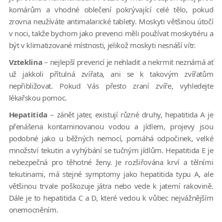
komárům a vhodné oblečení pokrývající celé tělo, pokud
zrovna neužíváte antimalarické tablety. Moskyti většinou útočí
v noci, takže bychom jako prevenci měli používat moskytiéru a
být v klimatizované místnosti, jelikož moskyti nesnáší vítr.
Vzteklina
– nejlepší prevencí je nehladit a nekrmit neznámá ať
už jakkoli přítulná zvířata, ani se k takovým zvířatům
nepřibližovat. Pokud Vás přesto zraní zvíře, vyhledejte
lékařskou pomoc.
Hepatitida
– zánět jater, existují různé druhy, hepatitida A je
přenášena kontaminovanou vodou a jídlem, projevy jsou
podobné jako u běžných nemocí, pomáhá odpočinek, velké
množství tekutin a vyhýbání se tučným jídlům. Hepatitida E je
nebezpečná pro těhotné ženy. Je rozšiřována krví a tělními
tekutinami, má stejné symptomy jako hepatitida typu A, ale
většinou trvale poškozuje játra nebo vede k jaterní rakovině.
Dále je to hepatitida C a D, které vedou k vůbec nejvážnějším
onemocněním.