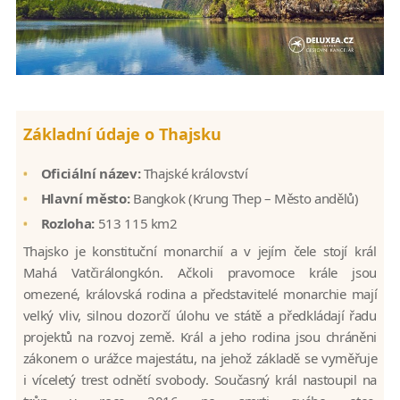
Základní údaje o Thajsku
Oficiální název:
Thajské království
Hlavní město:
Bangkok (Krung Thep – Město andělů)
Rozloha:
513 115 km2
Thajsko je konstituční monarchií a v jejím čele stojí král
Mahá Vatčirálongkón. Ačkoli pravomoce krále jsou
omezené, královská rodina a představitelé monarchie mají
velký vliv, silnou dozorčí úlohu ve státě a předkládají řadu
projektů na rozvoj země. Král a jeho rodina jsou chráněni
zákonem o urážce majestátu, na jehož základě se vyměřuje
i víceletý trest odnětí svobody. Současný král nastoupil na